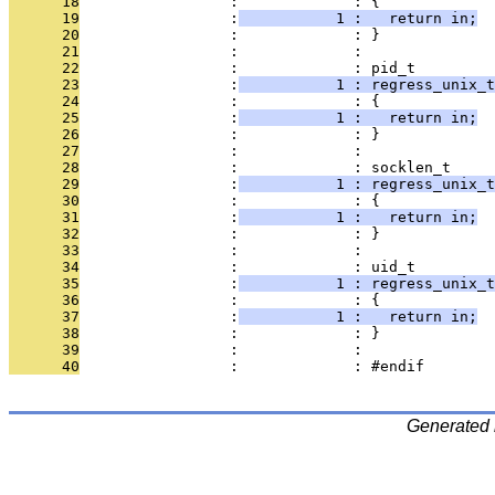
      18
                 :             : {
      19
                 :
           1 :   return in;
      20
                 :             : }
      21
                 :             : 
      22
                 :             : pid_t
      23
                 :
           1 : regress_unix_t
      24
                 :             : {
      25
                 :
           1 :   return in;
      26
                 :             : }
      27
                 :             : 
      28
                 :             : socklen_t
      29
                 :
           1 : regress_unix_t
      30
                 :             : {
      31
                 :
           1 :   return in;
      32
                 :             : }
      33
                 :             : 
      34
                 :             : uid_t
      35
                 :
           1 : regress_unix_t
      36
                 :             : {
      37
                 :
           1 :   return in;
      38
                 :             : }
      39
                 :             : 
      40
                 :             : #endif
Generated 