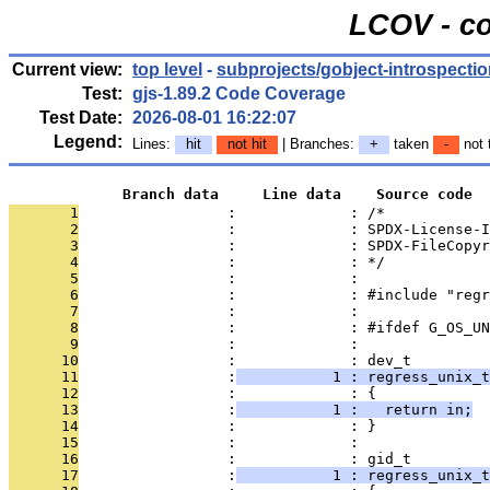
LCOV - co
Current view:
top level
-
subprojects/gobject-introspectio
Test:
gjs-1.89.2 Code Coverage
Test Date:
2026-08-01 16:22:07
Legend:
Lines:
hit
not hit
| Branches:
+
taken
-
not 
             Branch data     Line data    Source code
       1
                 :             : /*
       2
                 :             : SPDX-License-I
       3
                 :             : SPDX-FileCopyr
       4
                 :             : */
       5
                 :             : 
       6
                 :             : #include "regr
       7
                 :             : 
       8
                 :             : #ifdef G_OS_UN
       9
                 :             : 
      10
                 :             : dev_t
      11
                 :
           1 : regress_unix_t
      12
                 :             : {
      13
                 :
           1 :   return in;
      14
                 :             : }
      15
                 :             : 
      16
                 :             : gid_t
      17
                 :
           1 : regress_unix_t