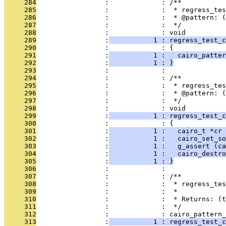
     284
                 :             : /**
     285
                 :             :  * regress_tes
     286
                 :             :  * @pattern: (
     287
                 :             :  */
     288
                 :             : void
     289
                 :
           1 : regress_test_c
     290
                 :             : {
     291
                 :
           1 :   cairo_patter
     292
                 :
           1 : }
     293
                 :             : 
     294
                 :             : /**
     295
                 :             :  * regress_tes
     296
                 :             :  * @pattern: (
     297
                 :             :  */
     298
                 :             : void
     299
                 :
           1 : regress_test_c
     300
                 :             : {
     301
                 :
           1 :   cairo_t *cr 
     302
                 :
           1 :   cairo_set_so
     303
                 :
           1 :   g_assert (ca
     304
                 :
           1 :   cairo_destro
     305
                 :
           1 : }
     306
                 :             : 
     307
                 :             : /**
     308
                 :             :  * regress_tes
     309
                 :             :  *
     310
                 :             :  * Returns: (t
     311
                 :             :  */
     312
                 :             : cairo_pattern_
     313
                 :
           1 : regress_test_c