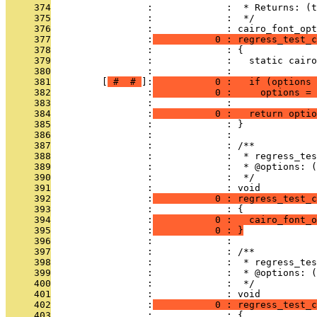
     374
                 :             :  * Returns: (t
     375
                 :             :  */
     376
                 :             : cairo_font_opt
     377
                 :
           0 : regress_test_c
     378
                 :             : {
     379
                 :             :   static cairo
     380
                 :             : 
     381
         [
 # 
 # 
]:
           0 :   if (options 
     382
                 :
           0 :     options = 
     383
                 :             : 
     384
                 :
           0 :   return optio
     385
                 :             : }
     386
                 :             : 
     387
                 :             : /**
     388
                 :             :  * regress_tes
     389
                 :             :  * @options: (
     390
                 :             :  */
     391
                 :             : void
     392
                 :
           0 : regress_test_c
     393
                 :             : {
     394
                 :
           0 :   cairo_font_o
     395
                 :
           0 : }
     396
                 :             : 
     397
                 :             : /**
     398
                 :             :  * regress_tes
     399
                 :             :  * @options: (
     400
                 :             :  */
     401
                 :             : void
     402
                 :
           0 : regress_test_
     403
                 :             : {