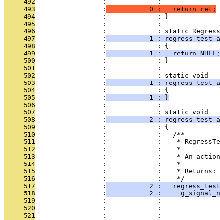
     492
                 :             : 
     493
                 :
           0 :   return ret;
     494
                 :             : }
     495
                 :             : 
     496
                 :             : static Regress
     497
                 :
           1 : regress_test_a
     498
                 :             : {
     499
                 :
           1 :   return NULL;
     500
                 :             : }
     501
                 :             : 
     502
                 :             : static void
     503
                 :
           1 : regress_test_a
     504
                 :             : {
     505
                 :
           1 : }
     506
                 :             : 
     507
                 :             : static void
     508
                 :
           2 : regress_test_a
     509
                 :             : {
     510
                 :             :   /**
     511
                 :             :    * RegressTe
     512
                 :             :    *
     513
                 :             :    * An action
     514
                 :             :    *
     515
                 :             :    * Returns: 
     516
                 :             :    */
     517
                 :
           2 :   regress_test
     518
                 :
           2 :     g_signal_n
     519
                 :             :               
     520
                 :             :               
     521
                 :             :               