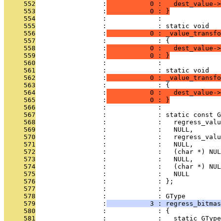
     552
                 :
           0 :   dest_value->
     553
                 :
           0 : }
     554
                 :             : 
     555
                 :             : static void
     556
                 :
           0 : _value_transfo
     557
                 :             : {
     558
                 :
           0 :   dest_value->
     559
                 :
           0 : }
     560
                 :             : 
     561
                 :             : static void
     562
                 :
           0 : _value_transfo
     563
                 :             : {
     564
                 :
           0 :   dest_value->
     565
                 :
           0 : }
     566
                 :             : 
     567
                 :             : static const G
     568
                 :             :   regress_valu
     569
                 :             :   NULL,
     570
                 :             :   regress_valu
     571
                 :             :   NULL,
     572
                 :             :   (char *) NUL
     573
                 :             :   NULL,
     574
                 :             :   (char *) NUL
     575
                 :             :   NULL
     576
                 :             : };
     577
                 :             : 
     578
                 :             : GType
     579
                 :
           3 : regress_bitmas
     580
                 :             : {
     581
                 :             :   static GType