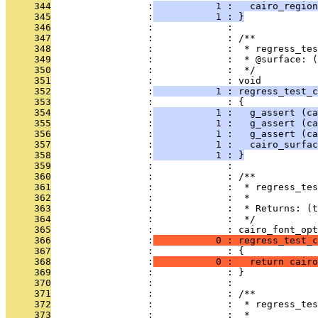
     344
                 :
           1 :   cairo_region
     345
                 :
           1 : }
     346
                 :             : 
     347
                 :             : /**
     348
                 :             :  * regress_tes
     349
                 :             :  * @surface: (
     350
                 :             :  */
     351
                 :             : void
     352
                 :
           1 : regress_test_c
     353
                 :             : {
     354
                 :
           1 :   g_assert (ca
     355
                 :
           1 :   g_assert (ca
     356
                 :
           1 :   g_assert (ca
     357
                 :
           1 :   cairo_surfac
     358
                 :
           1 : }
     359
                 :             : 
     360
                 :             : /**
     361
                 :             :  * regress_tes
     362
                 :             :  *
     363
                 :             :  * Returns: (t
     364
                 :             :  */
     365
                 :             : cairo_font_opt
     366
                 :
           0 : regress_test_c
     367
                 :             : {
     368
                 :
           0 :   return cairo
     369
                 :             : }
     370
                 :             : 
     371
                 :             : /**
     372
                 :             :  * regress_tes
     373
                 :             :  *