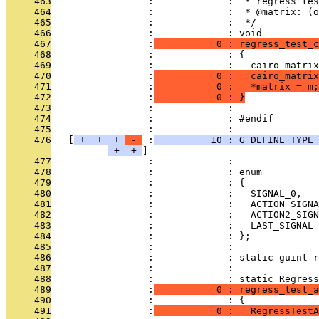
     463
                 :             :  * regress_tes
     464
                 :             :  * @matrix: (o
     465
                 :             :  */
     466
                 :             : void
     467
                 :
           0 : regress_test_c
     468
                 :             : {
     469
                 :             :   cairo_matrix
     470
                 :
           0 :   cairo_matrix
     471
                 :
           0 :   *matrix = m;
     472
                 :
           0 : }
     473
                 :             : 
     474
                 :             : #endif
     475
                 :             : 
     476
   [
 + 
 + 
 + 
 - 
 :
          10 : G_DEFINE_TYPE 
 + 
 + 
     477
                 :             : 
     478
                 :             : enum
     479
                 :             : {
     480
                 :             :   SIGNAL_0,
     481
                 :             :   ACTION_SIGNA
     482
                 :             :   ACTION2_SIGN
     483
                 :             :   LAST_SIGNAL
     484
                 :             : };
     485
                 :             : 
     486
                 :             : static guint r
     487
                 :             : 
     488
                 :             : static Regress
     489
                 :
           0 : regress_test_a
     490
                 :             : {
     491
                 :
           0 :   RegressTestA