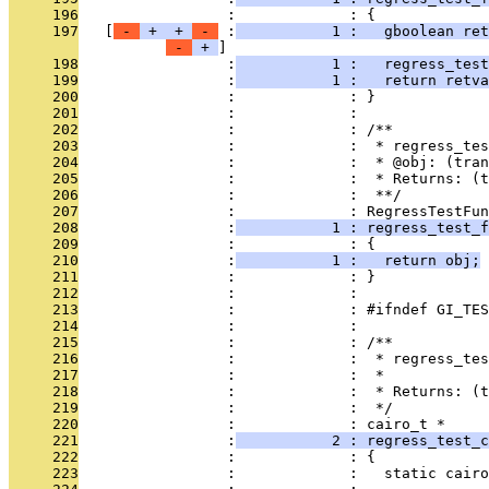
     196
                 :             : {
     197
   [
 - 
 + 
 + 
 - 
 :
           1 :   gboolean ret
 - 
 + 
     198
                 :
           1 :   regress_test
     199
                 :
           1 :   return retva
     200
                 :             : }
     201
                 :             : 
     202
                 :             : /**
     203
                 :             :  * regress_tes
     204
                 :             :  * @obj: (tran
     205
                 :             :  * Returns: (t
     206
                 :             :  **/
     207
                 :             : RegressTestFun
     208
                 :
           1 : regress_test_f
     209
                 :             : {
     210
                 :
           1 :   return obj;
     211
                 :             : }
     212
                 :             : 
     213
                 :             : #ifndef GI_TES
     214
                 :             : 
     215
                 :             : /**
     216
                 :             :  * regress_tes
     217
                 :             :  *
     218
                 :             :  * Returns: (t
     219
                 :             :  */
     220
                 :             : cairo_t *
     221
                 :
           2 : regress_test_c
     222
                 :             : {
     223
                 :             :   static cairo