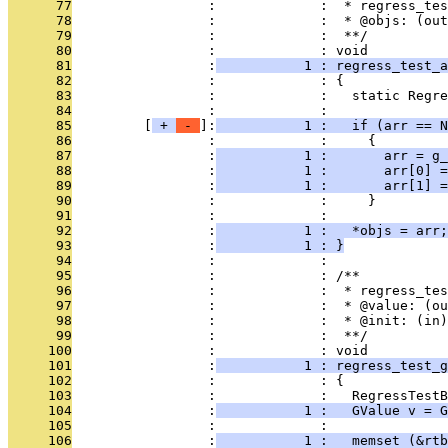
      77
                 :             :  * regress_tes
      78
                 :             :  * @objs: (out
      79
                 :             :  **/
      80
                 :             : void
      81
                 :
           1 : regress_test_a
      82
                 :             : {
      83
                 :             :   static Regre
      84
                 :             : 
      85
         [
 + 
 - 
]:
           1 :   if (arr == N
      86
                 :             :     {
      87
                 :
           1 :       arr = g_
      88
                 :
           1 :       arr[0] =
      89
                 :
           1 :       arr[1] =
      90
                 :             :     }
      91
                 :             : 
      92
                 :
           1 :   *objs = arr;
      93
                 :
           1 : }
      94
                 :             : 
      95
                 :             : /**
      96
                 :             :  * regress_tes
      97
                 :             :  * @value: (ou
      98
                 :             :  * @init: (in)
      99
                 :             :  **/
     100
                 :             : void
     101
                 :
           1 : regress_test_g
     102
                 :             : {
     103
                 :             :   RegressTestB
     104
                 :
           1 :   GValue v = G
     105
                 :             : 
     106
                 :
           1 :   memset (&rtb