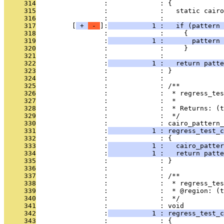
     314
                 :             : {
     315
                 :             :   static cairo
     316
                 :             : 
     317
         [
 + 
 - 
]:
           1 :   if (pattern 
     318
                 :             :     {
     319
                 :
           1 :       pattern 
     320
                 :             :     }
     321
                 :             : 
     322
                 :
           1 :   return patte
     323
                 :             : }
     324
                 :             : 
     325
                 :             : /**
     326
                 :             :  * regress_tes
     327
                 :             :  *
     328
                 :             :  * Returns: (t
     329
                 :             :  */
     330
                 :             : cairo_pattern_
     331
                 :
           1 : regress_test_c
     332
                 :             : {
     333
                 :
           1 :   cairo_patter
     334
                 :
           1 :   return patte
     335
                 :             : }
     336
                 :             : 
     337
                 :             : /**
     338
                 :             :  * regress_te
     339
                 :             :  * @region: (t
     340
                 :             :  */
     341
                 :             : void
     342
                 :
           1 : regress_test_c
     343
                 :             : {