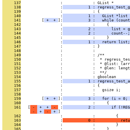
     137
                 :             : GList *
     138
                 :
           1 : regress_test_g
     139
                 :             : {
     140
                 :
           1 :   GList *list 
     141
         [
 + 
 + 
]:
           3 :   while (count
     142
                 :             :     {
     143
                 :
           2 :       list = g
     144
                 :
           2 :       count--;
     145
                 :             :     }
     146
                 :
           1 :   return list;
     147
                 :             : }
     148
                 :             : 
     149
                 :             : /**
     150
                 :             :  * regress_tes
     151
                 :             :  * @list: (arr
     152
                 :             :  * @len: lengt
     153
                 :             :  **/
     154
                 :             : gboolean
     155
                 :
           1 : regress_test_a
     156
                 :             : {
     157
                 :             :   gsize i;
     158
                 :             : 
     159
         [
 + 
 + 
]:
           3 :   for (i = 0; 
     160
                 :             :     {
     161
   [
 - 
 + 
 + 
 - 
 :
           2 :       if (!REG
 - 
 + 
 - 
 + 
     162
                 :             :         {
     163
                 :
           0 :           retu
     164
                 :             :         }
     165
                 :             :     }