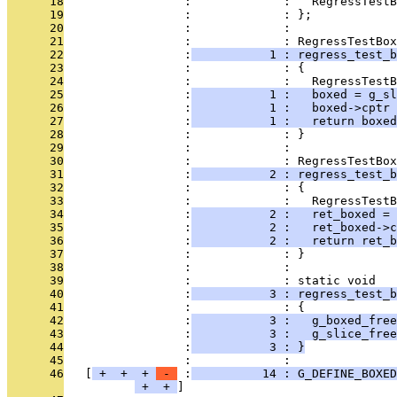
      18
                 :             :   RegressTestB
      19
                 :             : };
      20
                 :             : 
      21
                 :             : RegressTestBox
      22
                 :
           1 : regress_test_b
      23
                 :             : {
      24
                 :             :   RegressTestB
      25
                 :
           1 :   boxed = g_sl
      26
                 :
           1 :   boxed->cptr 
      27
                 :
           1 :   return boxed
      28
                 :             : }
      29
                 :             : 
      30
                 :             : RegressTestBox
      31
                 :
           2 : regress_test_b
      32
                 :             : {
      33
                 :             :   RegressTestB
      34
                 :
           2 :   ret_boxed = 
      35
                 :
           2 :   ret_boxed->c
      36
                 :
           2 :   return ret_b
      37
                 :             : }
      38
                 :             : 
      39
                 :             : static void
      40
                 :
           3 : regress_test_b
      41
                 :             : {
      42
                 :
           3 :   g_boxed_free
      43
                 :
           3 :   g_slice_free
      44
                 :
           3 : }
      45
                 :             : 
      46
   [
 + 
 + 
 + 
 - 
 :
          14 : G_DEFINE_BOXED
 + 
 + 