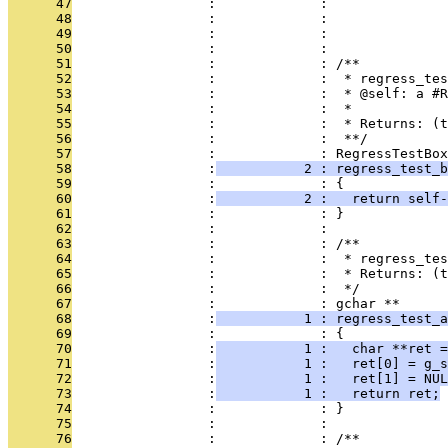
      47
                 :             :               
      48
                 :             :               
      49
                 :             :              
      50
                 :             : 
      51
                 :             : /**
      52
                 :             :  * regress_tes
      53
                 :             :  * @self: a #R
      54
                 :             :  *
      55
                 :             :  * Returns: (t
      56
                 :             :  **/
      57
                 :             : RegressTestBox
      58
                 :
           2 : regress_test_b
      59
                 :             : {
      60
                 :
           2 :   return self-
      61
                 :             : }
      62
                 :             : 
      63
                 :             : /**
      64
                 :             :  * regress_tes
      65
                 :             :  * Returns: (t
      66
                 :             :  */
      67
                 :             : gchar **
      68
                 :
           1 : regress_test_a
      69
                 :             : {
      70
                 :
           1 :   char **ret =
      71
                 :
           1 :   ret[0] = g_s
      72
                 :
           1 :   ret[1] = NUL
      73
                 :
           1 :   return ret;
      74
                 :             : }
      75
                 :             : 
      76
                 :             : /**