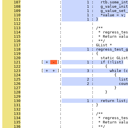
     107
                 :
           1 :   rtb.some_int
     108
                 :
           1 :   g_value_init
     109
                 :
           1 :   g_value_set_
     110
                 :
           1 :   *value = v;
     111
                 :
           1 : }
     112
                 :             : 
     113
                 :             : /**
     114
                 :             :  * regress_tes
     115
                 :             :  * Return valu
     116
                 :             :  **/
     117
                 :             : GList *
     118
                 :
           1 : regress_test_g
     119
                 :             : {
     120
                 :             :   static GList
     121
         [
 + 
 - 
]:
           1 :   if (!list)
     122
                 :             :     {
     123
         [
 + 
 + 
]:
           3 :       while (c
     124
                 :             :         {
     125
                 :
           2 :           list
     126
                 :
           2 :           coun
     127
                 :             :         }
     128
                 :             :     }
     129
                 :             : 
     130
                 :
           1 :   return list;
     131
                 :             : }
     132
                 :             : 
     133
                 :             : /**
     134
                 :             :  * regress_tes
     135
                 :             :  * Return valu
     136
                 :             :  **/