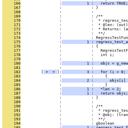
     166
                 :
           1 :   return TRUE;
     167
                 :             : }
     168
                 :             : 
     169
                 :             : /**
     170
                 :             :  * regress_tes
     171
                 :             :  * @len: (out)
     172
                 :             :  * Returns: (a
     173
                 :             :  **/
     174
                 :             : RegressTestFun
     175
                 :
           1 : regress_test_a
     176
                 :             : {
     177
                 :             :   RegressTestF
     178
                 :             :   int i;
     179
                 :             : 
     180
                 :
           1 :   objs = g_new
     181
                 :             : 
     182
         [
 + 
 + 
]:
           3 :   for (i = 0; 
     183
                 :             :     {
     184
                 :
           2 :       objs[i] 
     185
                 :             :     }
     186
                 :
           1 :   *len = 2;
     187
                 :
           1 :   return objs;
     188
                 :             : }
     189
                 :             : 
     190
                 :             : /**
     191
                 :             :  * regress_tes
     192
                 :             :  * @obj: (tran
     193
                 :             :  **/
     194
                 :             : gboolean
     195
                 :
           1 : regress_test_f