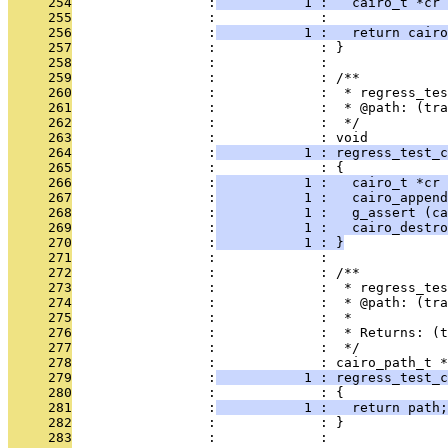
     254
                 :
           1 :   cairo_t *cr 
     255
                 :             : 
     256
                 :
           1 :   return cairo
     257
                 :             : }
     258
                 :             : 
     259
                 :             : /**
     260
                 :             :  * regress_tes
     261
                 :             :  * @path: (tra
     262
                 :             :  */
     263
                 :             : void
     264
                 :
           1 : regress_test_
     265
                 :             : {
     266
                 :
           1 :   cairo_t *cr 
     267
                 :
           1 :   cairo_append
     268
                 :
           1 :   g_assert (ca
     269
                 :
           1 :   cairo_destro
     270
                 :
           1 : }
     271
                 :             : 
     272
                 :             : /**
     273
                 :             :  * regress_tes
     274
                 :             :  * @path: (tra
     275
                 :             :  *
     276
                 :             :  * Returns: (t
     277
                 :             :  */
     278
                 :             : cairo_path_t *
     279
                 :
           1 : regress_test_c
     280
                 :             : {
     281
                 :
           1 :   return path;
     282
                 :             : }
     283
                 :             : 