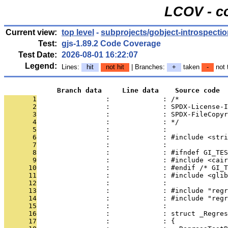
LCOV - c
Current view:
top level
-
subprojects/gobject-introspectio
Test:
gjs-1.89.2 Code Coverage
Test Date:
2026-08-01 16:22:07
Legend:
Lines:
hit
not hit
| Branches:
+
taken
-
not 
             Branch data     Line data    Source code
       1
                 :             : /*
       2
                 :             : SPDX-License-I
       3
                 :             : SPDX-FileCopyr
       4
                 :             : */
       5
                 :             : 
       6
                 :             : #include <stri
       7
                 :             : 
       8
                 :             : #ifndef GI_TES
       9
                 :             : #include <cair
      10
                 :             : #endif /* GI_T
      11
                 :             : #include <glib
      12
                 :             : 
      13
                 :             : #include "regr
      14
                 :             : #include "regr
      15
                 :             : 
      16
                 :             : struct _Regres
      17
                 :             : {