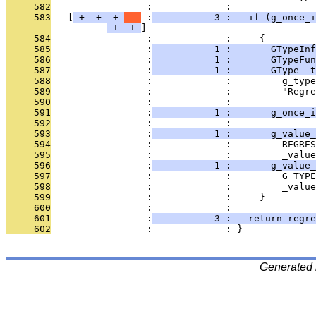
     582
                 :             : 
     583
   [
 + 
 + 
 + 
 - 
 :
           3 :   if (g_once_i
 + 
 + 
     584
                 :             :     {
     585
                 :
           1 :       GTypeInf
     586
                 :
           1 :       GTypeFun
     587
                 :
           1 :       GType _t
     588
                 :             :         g_type
     589
                 :             :         "Regr
     590
                 :             : 
     591
                 :
           1 :       g_once_i
     592
                 :             : 
     593
                 :
           1 :       g_value_
     594
                 :             :         REGRES
     595
                 :             :         _value
     596
                 :
           1 :       g_value_
     597
                 :             :         G_TYPE
     598
                 :             :         _value
     599
                 :             :     }
     600
                 :             : 
     601
                 :
           3 :   return regre
     602
                 :             : }
Generated 