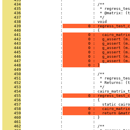
     434
                 :             : /**
     435
                 :             :  * regress_te
     436
                 :             :  * @matrix: (t
     437
                 :             :  */
     438
                 :             : void
     439
                 :
           0 : regress_test_c
     440
                 :             : {
     441
                 :
           0 :   cairo_matrix
     442
                 :
           0 :   g_assert (m.
     443
                 :
           0 :   g_assert (m.
     444
                 :
           0 :   g_assert (m.
     445
                 :
           0 :   g_assert (m.
     446
                 :
           0 :   g_assert (m.
     447
                 :
           0 :   g_assert (m.
     448
                 :
           0 : }
     449
                 :             : 
     450
                 :             : /**
     451
                 :             :  * regress_tes
     452
                 :             :  * Returns: (t
     453
                 :             :  */
     454
                 :             : cairo_matrix_t
     455
                 :
           0 : regress_test_c
     456
                 :             : {
     457
                 :             :   static cairo
     458
                 :
           0 :   cairo_matrix
     459
                 :
           0 :   return &matr
     460
                 :             : }
     461
                 :             : 
     462
                 :             : /**