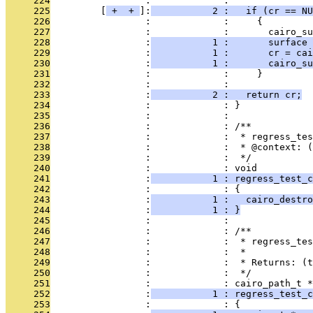
     224
                 :             : 
     225
         [
 + 
 + 
]:
           2 :   if (cr == NU
     226
                 :             :     {
     227
                 :             :       cairo_su
     228
                 :
           1 :       surface 
     229
                 :
           1 :       cr = cai
     230
                 :
           1 :       cairo_su
     231
                 :             :     }
     232
                 :             : 
     233
                 :
           2 :   return cr;
     234
                 :             : }
     235
                 :             : 
     236
                 :             : /**
     237
                 :             :  * regress_tes
     238
                 :             :  * @context: (
     239
                 :             :  */
     240
                 :             : void
     241
                 :
           1 : regress_test_c
     242
                 :             : {
     243
                 :
           1 :   cairo_destro
     244
                 :
           1 : }
     245
                 :             : 
     246
                 :             : /**
     247
                 :             :  * regress_tes
     248
                 :             :  *
     249
                 :             :  * Returns: (t
     250
                 :             :  */
     251
                 :             : cairo_path_t *
     252
                 :
           1 : regress_test_c
     253
                 :             : {