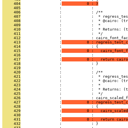
     404
                 :
           0 : }
     405
                 :             : 
     406
                 :             : /**
     407
                 :             :  * regress_tes
     408
                 :             :  * @cairo: (tr
     409
                 :             :  *
     410
                 :             :  * Returns: (t
     411
                 :             :  */
     412
                 :             : cairo_font_fac
     413
                 :
           0 : regress_test_c
     414
                 :             : {
     415
                 :
           0 :   cairo_font_f
     416
                 :             : 
     417
                 :
           0 :   return cairo
     418
                 :             : }
     419
                 :             : 
     420
                 :             : /**
     421
                 :             :  * regress_te
     422
                 :             :  * @cairo: (tr
     423
                 :             :  *
     424
                 :             :  * Returns: (t
     425
                 :             :  */
     426
                 :             : cairo_scaled_f
     427
                 :
           0 : regress_test_c
     428
                 :             : {
     429
                 :
           0 :   cairo_scaled
     430
                 :             : 
     431
                 :
           0 :   return cairo
     432
                 :             : }
     433
                 :             : 