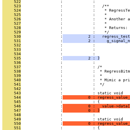
     522
                 :             : 
     523
                 :             :   /**
     524
                 :             :    * RegressTe
     525
                 :             :    *
     526
                 :             :    * Another a
     527
                 :             :    *
     528
                 :             :    * Returns: 
     529
                 :             :    */
     530
                 :
           2 :   regress_test
     531
                 :
           2 :     g_signal_n
     532
                 :             :               
     533
                 :             :               
     534
                 :             :               
     535
                 :
           2 : }
     536
                 :             : 
     537
                 :             : /*
     538
                 :             :  * RegressBitm
     539
                 :             :  *
     540
                 :             :  * Mimic a pri
     541
                 :             :  */
     542
                 :             : 
     543
                 :             : static void
     544
                 :
           0 : regress_value_
     545
                 :             : {
     546
                 :
           0 :   value->data[
     547
                 :
           0 : }
     548
                 :             : 
     549
                 :             : static void
     550
                 :
           0 : regress_value_
     551
                 :             : {