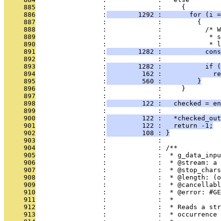
     885
                 :             :     {
     886
                 :
        1292 :       for (i =
     887
                 :             :         {
     888
                 :             :           /* W
     889
                 :             :            * s
     890
                 :             :            * l
     891
                 :
        1282 :           cons
     892
                 :             : 
     893
                 :
        1282 :           if (
     894
                 :
         162 :             re
     895
                 :
         560 :         }
     896
                 :             :     }
     897
                 :             : 
     898
                 :
         122 :   checked = en
     899
                 :             : 
     900
                 :
         122 :   *checked_out
     901
                 :
         122 :   return -1;
     902
                 :
         108 : }
     903
                 :             : 
     904
                 :             : /**
     905
                 :             :  * g_data_inpu
     906
                 :             :  * @stream: a 
     907
                 :             :  * @stop_char
     908
                 :             :  * @length: (o
     909
                 :             :  * @cancellabl
     910
                 :             :  * @error: #GE
     911
                 :             :  *
     912
                 :             :  * Reads a str
     913
                 :             :  * occurrence 