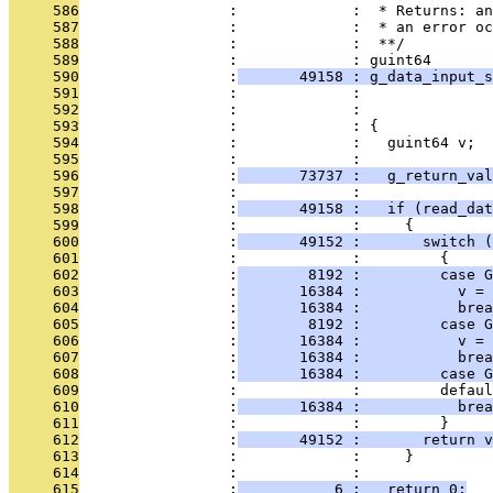
     586
                 :             :  * Returns: an
     587
                 :             :  * an error oc
     588
                 :             :  **/
     589
                 :             : guint64
     590
                 :
       49158 : g_data_input_s
     591
                 :             :               
     592
                 :             :               
     593
                 :             : {
     594
                 :             :   guint64 v;
     595
                 :             :   
     596
                 :
       73737 :   g_return_val
     597
                 :             :   
     598
                 :
       49158 :   if (read_da
     599
                 :             :     {
     600
                 :
       49152 :       switch (
     601
                 :             :         {
     602
                 :
        8192 :         case G
     603
                 :
       16384 :           v = 
     604
                 :
       16384 :           brea
     605
                 :
        8192 :         case 
     606
                 :
       16384 :           v = 
     607
                 :
       16384 :           brea
     608
                 :
       16384 :         case G
     609
                 :             :         defaul
     610
                 :
       16384 :           brea
     611
                 :             :         }
     612
                 :
       49152 :       return v
     613
                 :             :     }
     614
                 :             :   
     615
                 :
           6 :   return 0;