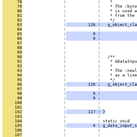
      78
                 :             :    *
      79
                 :             :    * The :byte
      80
                 :             :    * is used w
      81
                 :             :    * from the 
      82
                 :             :    */ 
      83
                 :
         126 :   g_object_cla
      84
                 :             :               
      85
                 :
           9 :               
      86
                 :
           9 :               
      87
                 :             :               
      88
                 :             :               
      89
                 :             : 
      90
                 :             :   /**
      91
                 :             :    * GDataInpu
      92
                 :             :    *
      93
                 :             :    * The :newl
      94
                 :             :    * as a line
      95
                 :             :    */ 
      96
                 :
         126 :   g_object_cla
      97
                 :             :               
      98
                 :
           9 :               
      99
                 :
           9 :              
     100
                 :             :               
     101
                 :             :               
     102
                 :
         117 : }
     103
                 :             : 
     104
                 :             : static void
     105
                 :
           4 : g_data_input_s
     106
                 :             :              
     107
                 :             :               