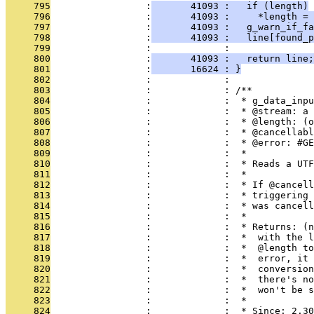
     795
                 :
       41093 :   if (length)
     796
                 :
       41093 :     *length = 
     797
                 :
       41093 :   g_warn_if_fa
     798
                 :
       41093 :   line[found_p
     799
                 :             :   
     800
                 :
       41093 :   return line;
     801
                 :
       16624 : }
     802
                 :             : 
     803
                 :             : /**
     804
                 :             :  * g_data_inpu
     805
                 :             :  * @stream: a 
     806
                 :             :  * @length: (o
     807
                 :             :  * @cancellabl
     808
                 :             :  * @error: #GE
     809
                 :             :  *
     810
                 :             :  * Reads a UTF
     811
                 :             :  *
     812
                 :             :  * If @cancell
     813
                 :             :  * triggering 
     814
                 :             :  * was cancell
     815
                 :             :  *
     816
                 :             :  * Returns: (n
     817
                 :             :  *  with the l
     818
                 :             :  *  @length to
     819
                 :             :  *  error, it 
     820
                 :             :  *  conversion
     821
                 :             :  *  there's no
     822
                 :             :  *  won't be s
     823
                 :             :  *
     824
                 :             :  * Since: 2.30