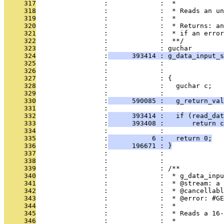
     317
                 :             :  * 
     318
                 :             :  * Reads an un
     319
                 :             :  *
     320
                 :             :  * Returns: an
     321
                 :             :  * if an error
     322
                 :             :  **/
     323
                 :             : guchar
     324
                 :
      393414 : g_data_input_s
     325
                 :             :               
     326
                 :             :               
     327
                 :             : {
     328
                 :             :   guchar c;
     329
                 :             :   
     330
                 :
      590085 :   g_return_val
     331
                 :             :   
     332
                 :
      393414 :   if (read_da
     333
                 :
      393408 :       return c
     334
                 :             :   
     335
                 :
           6 :   return 0;
     336
                 :
      196671 : }
     337
                 :             : 
     338
                 :             : 
     339
                 :             : /**
     340
                 :             :  * g_data_inpu
     341
                 :             :  * @stream: a 
     342
                 :             :  * @cancellabl
     343
                 :             :  * @error: #GE
     344
                 :             :  * 
     345
                 :             :  * Reads a 16-
     346
                 :             :  *