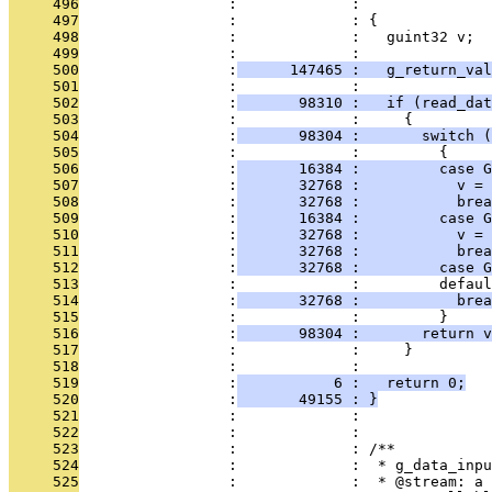
     496
                 :             :               
     497
                 :             : {
     498
                 :             :   guint32 v;
     499
                 :             :   
     500
                 :
      147465 :   g_return_val
     501
                 :             :   
     502
                 :
       98310 :   if (read_da
     503
                 :             :     {
     504
                 :
       98304 :       switch (
     505
                 :             :         {
     506
                 :
       16384 :         case G
     507
                 :
       32768 :           v = 
     508
                 :
       32768 :           brea
     509
                 :
       16384 :         case 
     510
                 :
       32768 :           v = 
     511
                 :
       32768 :           brea
     512
                 :
       32768 :         case G
     513
                 :             :         defaul
     514
                 :
       32768 :           brea
     515
                 :             :         }
     516
                 :
       98304 :       return v
     517
                 :             :     }
     518
                 :             :   
     519
                 :
           6 :   return 0;
     520
                 :
       49155 : }
     521
                 :             : 
     522
                 :             : 
     523
                 :             : /**
     524
                 :             :  * g_data_inpu
     525
                 :             :  * @stream: a 