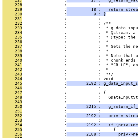
     227
                 :
          27 :   g_return_va
     228
                 :             : 
     229
                 :
          18 :   return strea
     230
                 :
           9 : }
     231
                 :             : 
     232
                 :             : /**
     233
                 :             :  * g_data_inpu
     234
                 :             :  * @stream: a 
     235
                 :             :  * @type: the 
     236
                 :             :  * 
     237
                 :             :  * Sets the ne
     238
                 :             :  * 
     239
                 :             :  * Note that u
     240
                 :             :  * chunk ends 
     241
                 :             :  * "CR LF", an
     242
                 :             :  *  
     243
                 :             :  **/
     244
                 :             : void
     245
                 :
        2192 : g_data_input_s
     246
                 :             :               
     247
                 :             : {
     248
                 :             :   GDataInputSt
     249
                 :             : 
     250
                 :
        2215 :   g_return_if_
     251
                 :             : 
     252
                 :
        2192 :   priv = strea
     253
                 :             :   
     254
                 :
        2192 :   if (priv->ne
     255
                 :             :     {
     256
                 :
        2188 :       priv->ne