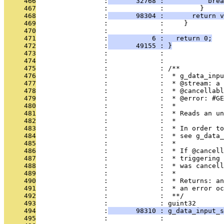
     466
                 :
       32768 :           brea
     467
                 :             :         }
     468
                 :
       98304 :       return v
     469
                 :             :     }
     470
                 :             :   
     471
                 :
           6 :   return 0;
     472
                 :
       49155 : }
     473
                 :             : 
     474
                 :             : 
     475
                 :             : /**
     476
                 :             :  * g_data_inpu
     477
                 :             :  * @stream: a 
     478
                 :             :  * @cancellabl
     479
                 :             :  * @error: #GE
     480
                 :             :  * 
     481
                 :             :  * Reads an un
     482
                 :             :  *
     483
                 :             :  * In order to
     484
                 :             :  * see g_data_
     485
                 :             :  *
     486
                 :             :  * If @cancell
     487
                 :             :  * triggering 
     488
                 :             :  * was cancell
     489
                 :             :  * 
     490
                 :             :  * Returns: an
     491
                 :             :  * an error oc
     492
                 :             :  **/
     493
                 :             : guint32
     494
                 :
       98310 : g_data_input_s
     495
                 :             :               