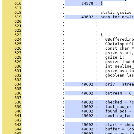
     616
                 :
       24579 : }
     617
                 :             : 
     618
                 :             : static gssize
     619
                 :
       49602 : scan_for_newli
     620
                 :             :               
     621
                 :             :               
     622
                 :             :               
     623
                 :             : {
     624
                 :             :   GBufferedInp
     625
                 :             :   GDataInputSt
     626
                 :             :   const char *
     627
                 :             :   gsize start,
     628
                 :             :   gsize i;
     629
                 :             :   gssize found
     630
                 :             :   int newline_
     631
                 :             :   gsize availa
     632
                 :             :   gboolean las
     633
                 :             : 
     634
                 :
       49602 :   priv = strea
     635
                 :             :   
     636
                 :
       49602 :   bstream = G_
     637
                 :             : 
     638
                 :
       49602 :   checked = *c
     639
                 :
       49602 :   last_saw_cr 
     640
                 :
       49602 :   found_pos = 
     641
                 :
       49602 :   newline_len 
     642
                 :             :   
     643
                 :
       49602 :   start = chec
     644
                 :
       49602 :   buffer = (co
     645
                 :
       49602 :   end = availa