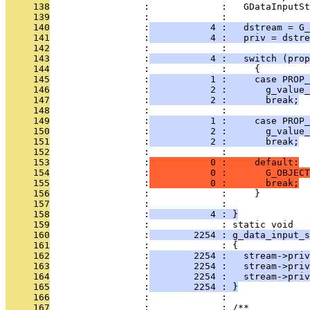
     138
                 :             :   GDataInputSt
     139
                 :             : 
     140
                 :
           4 :   dstream = G_
     141
                 :
           4 :   priv = dstre
     142
                 :             : 
     143
                 :
           4 :   switch (prop
     144
                 :             :     { 
     145
                 :
           1 :     case PROP_
     146
                 :
           2 :       g_value_
     147
                 :
           2 :       break;
     148
                 :             : 
     149
                 :
           1 :     case PROP_
     150
                 :
           2 :       g_value_
     151
                 :
           2 :       break;
     152
                 :             : 
     153
                 :
           0 :     default:
     154
                 :
           0 :       G_OBJECT
     155
                 :
           0 :       break;
     156
                 :             :     }
     157
                 :             : 
     158
                 :
           4 : }
     159
                 :             : static void
     160
                 :
        2254 : g_data_input_s
     161
                 :             : {
     162
                 :
        2254 :   stream->priv
     163
                 :
        2254 :   stream->priv
     164
                 :
        2254 :   stream->priv
     165
                 :
        2254 : }
     166
                 :             : 
     167
                 :             : /**