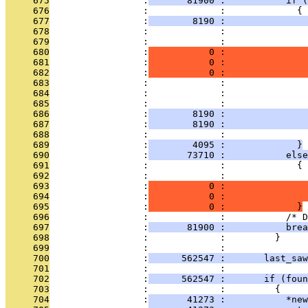
     675
                 :
       81900 :           if (
     676
                 :             :             {
     677
                 :
        8190 :               
     678
                 :             :               
     679
                 :             :               
     680
                 :
           0 :               
     681
                 :
           0 :               
     682
                 :
           0 :               
     683
                 :             :               
     684
                 :             :               
     685
                 :             :               
     686
                 :
        8190 :              
     687
                 :
        8190 :               
     688
                 :             :               
     689
                 :
        4095 :             }
     690
                 :
       73710 :           else
     691
                 :             :             {
     692
                 :             :               
     693
                 :
           0 :              
     694
                 :
           0 :               
     695
                 :
           0 :             }
     696
                 :             :           /* D
     697
                 :
       81900 :           brea
     698
                 :             :         }
     699
                 :             :         
     700
                 :
      562547 :       last_saw
     701
                 :             : 
     702
                 :
      562547 :       if (foun
     703
                 :             :         {
     704
                 :
       41273 :           *new