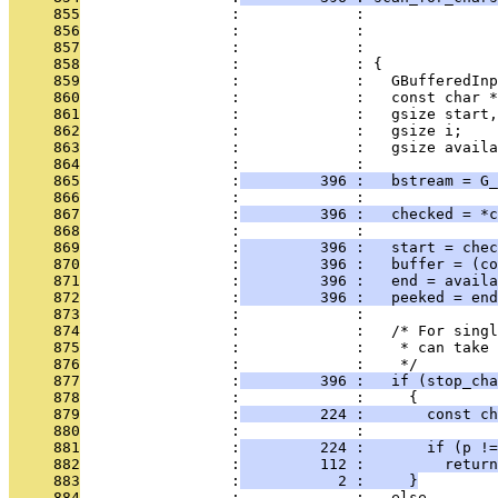
     855
                 :             :              
     856
                 :             :               
     857
                 :             :              
     858
                 :             : {
     859
                 :             :   GBufferedInp
     860
                 :             :   const char *
     861
                 :             :   gsize start,
     862
                 :             :   gsize i;
     863
                 :             :   gsize availa
     864
                 :             : 
     865
                 :
         396 :   bstream = G_
     866
                 :             : 
     867
                 :
         396 :   checked = *c
     868
                 :             : 
     869
                 :
         396 :   start = chec
     870
                 :
         396 :   buffer = (co
     871
                 :
         396 :   end = availa
     872
                 :
         396 :   peeked = end
     873
                 :             : 
     874
                 :             :   /* For singl
     875
                 :             :    * can take 
     876
                 :             :    */
     877
                 :
         396 :   if (stop_cha
     878
                 :             :     {
     879
                 :
         224 :       const ch
     880
                 :             : 
     881
                 :
         224 :       if (p !=
     882
                 :
         112 :         return
     883
                 :
           2 :     }
     884
                 :             :   else