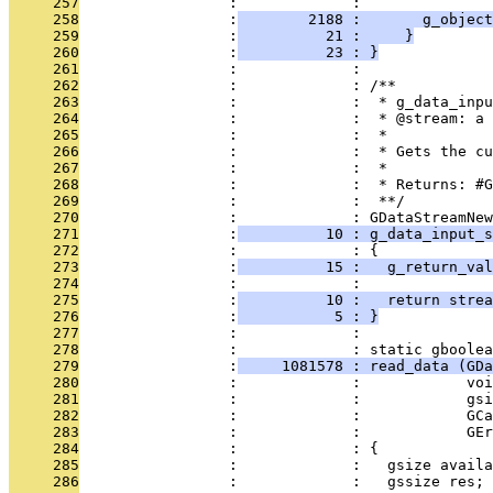
     257
                 :             : 
     258
                 :
        2188 :       g_object
     259
                 :
          21 :     }
     260
                 :
          23 : }
     261
                 :             : 
     262
                 :             : /**
     263
                 :             :  * g_data_inpu
     264
                 :             :  * @stream: a 
     265
                 :             :  * 
     266
                 :             :  * Gets the c
     267
                 :             :  * 
     268
                 :             :  * Returns: #G
     269
                 :             :  **/
     270
                 :             : GDataStreamNew
     271
                 :
          10 : g_data_input_s
     272
                 :             : {
     273
                 :
          15 :   g_return_val
     274
                 :             : 
     275
                 :
          10 :   return strea
     276
                 :
           5 : }
     277
                 :             : 
     278
                 :             : static gboolea
     279
                 :
     1081578 : read_data (GDa
     280
                 :             :            vo
     281
                 :             :            gsi
     282
                 :             :            GCa
     283
                 :             :            GEr
     284
                 :             : {
     285
                 :             :   gsize availa
     286
                 :             :   gssize res;