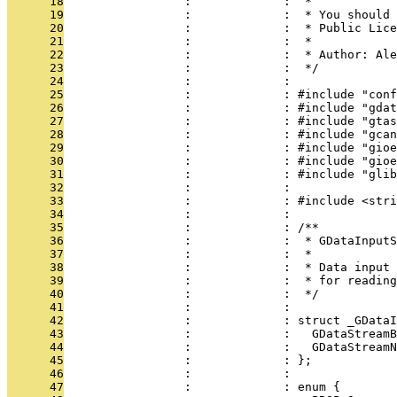
      18
                 :             :  *
      19
                 :             :  * You should 
      20
                 :             :  * Public Lice
      21
                 :             :  *
      22
                 :             :  * Author: Ale
      23
                 :             :  */
      24
                 :             : 
      25
                 :             : #include "conf
      26
                 :             : #include "gdat
      27
                 :             : #include "gtas
      28
                 :             : #include "gcan
      29
                 :             : #include "gioe
      30
                 :             : #include "gioe
      31
                 :             : #include "glib
      32
                 :             : 
      33
                 :             : #include <stri
      34
                 :             : 
      35
                 :             : /**
      36
                 :             :  * GDataInputS
      37
                 :             :  *
      38
                 :             :  * Data input 
      39
                 :             :  * for reading
      40
                 :             :  */
      41
                 :             : 
      42
                 :             : struct _GDataI
      43
                 :             :   GDataStreamB
      44
                 :             :   GDataStreamN
      45
                 :             : };
      46
                 :             : 
      47
                 :             : enum {