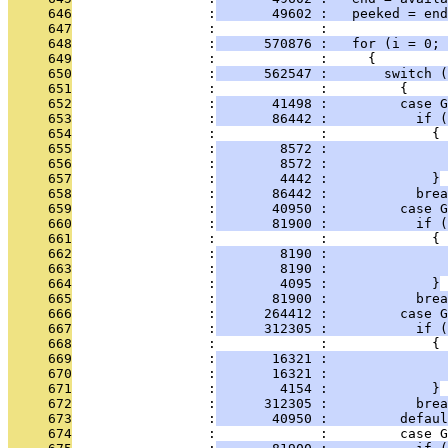
     646
                 :
       49602 :   peeked = end
     647
                 :             : 
     648
                 :
      570876 :   for (i = 0; 
     649
                 :             :     {
     650
                 :
      562547 :       switch (
     651
                 :             :         {
     652
                 :
       41498 :         case G
     653
                 :
       86442 :           if (
     654
                 :             :             {
     655
                 :
        8572 :               
     656
                 :
        8572 :               
     657
                 :
        4442 :             }
     658
                 :
       86442 :           brea
     659
                 :
       40950 :         case G
     660
                 :
       81900 :           if (
     661
                 :             :             {
     662
                 :
        8190 :               
     663
                 :
        8190 :               
     664
                 :
        4095 :             }
     665
                 :
       81900 :           brea
     666
                 :
      264412 :         case G
     667
                 :
      312305 :           if (
     668
                 :             :             {
     669
                 :
       16321 :              
     670
                 :
       16321 :               
     671
                 :
        4154 :             }
     672
                 :
      312305 :           brea
     673
                 :
       40950 :         defaul
     674
                 :             :         case G