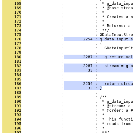
     168
                 :             :  * g_data_inpu
     169
                 :             :  * @base_strea
     170
                 :             :  * 
     171
                 :             :  * Creates a 
     172
                 :             :  * 
     173
                 :             :  * Returns: a 
     174
                 :             :  **/
     175
                 :             : GDataInputStre
     176
                 :
        2254 : g_data_input_s
     177
                 :             : {
     178
                 :             :   GDataInputSt
     179
                 :             : 
     180
                 :
        2287 :   g_return_val
     181
                 :             : 
     182
                 :
        2287 :   stream = g_o
     183
                 :
          33 :              
     184
                 :             :               
     185
                 :             : 
     186
                 :
        2254 :   return strea
     187
                 :
          33 : }
     188
                 :             : 
     189
                 :             : /**
     190
                 :             :  * g_data_inpu
     191
                 :             :  * @stream: a 
     192
                 :             :  * @order: a #
     193
                 :             :  * 
     194
                 :             :  * This functi
     195
                 :             :  * reads from 
     196
                 :             :  *  
     197
                 :             :  **/