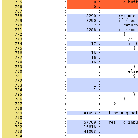
     765
                 :
           0 :         g_buff
     766
                 :
           0 :               
     767
                 :             : 
     768
                 :
        8290 :       res = g_
     769
                 :
        8290 :       if (res 
     770
                 :
           2 :         return
     771
                 :
        8288 :       if (res 
     772
                 :             :         {
     773
                 :             :           /* E
     774
                 :
          17 :           if (
     775
                 :             :             {
     776
                 :
          16 :               
     777
                 :
          16 :               
     778
                 :
          16 :               
     779
                 :             :             }
     780
                 :             :           else
     781
                 :             :             {
     782
                 :
           1 :               
     783
                 :
           1 :               
     784
                 :
           1 :               
     785
                 :             :             }
     786
                 :             :         }
     787
                 :             :     }
     788
                 :             : 
     789
                 :
       41093 :   line = g_mal
     790
                 :             : 
     791
                 :
       57709 :   res = g_inpu
     792
                 :
       16616 :               
     793
                 :
       41093 :               
     794
                 :             :               