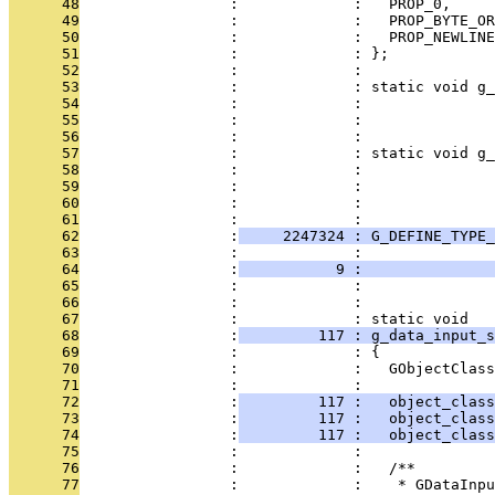
      48
                 :             :   PROP_0,
      49
                 :             :   PROP_BYTE_OR
      50
                 :             :   PROP_NEWLINE
      51
                 :             : };
      52
                 :             : 
      53
                 :             : static void g_
      54
                 :             :               
      55
                 :             :               
      56
                 :             :               
      57
                 :             : static void g_
      58
                 :             :               
      59
                 :             :               
      60
                 :             :               
      61
                 :             : 
      62
                 :
     2247324 : G_DEFINE_TYPE_
      63
                 :             :               
      64
                 :
           9 :               
      65
                 :             : 
      66
                 :             : 
      67
                 :             : static void
      68
                 :
         117 : g_data_input_s
      69
                 :             : {
      70
                 :             :   GObjectClass
      71
                 :             : 
      72
                 :
         117 :   object_clas
      73
                 :
         117 :   object_class
      74
                 :
         117 :   object_class
      75
                 :             : 
      76
                 :             :   /**
      77
                 :             :    * GDataInpu