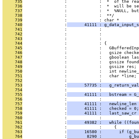
     735
                 :             :  *  of the rea
     736
                 :             :  *  will be se
     737
                 :             :  *  %NULL, but
     738
                 :             :  **/
     739
                 :             : char *
     740
                 :
       41111 : g_data_input_s
     741
                 :             :               
     742
                 :             :               
     743
                 :             :              
     744
                 :             : {
     745
                 :             :   GBufferedInp
     746
                 :             :   gsize checke
     747
                 :             :   gboolean las
     748
                 :             :   gssize found
     749
                 :             :   gssize res;
     750
                 :             :   int newline_
     751
                 :             :   char *line;
     752
                 :             :   
     753
                 :
       57735 :   g_return_val
     754
                 :             : 
     755
                 :
       41111 :   bstream = G_
     756
                 :             : 
     757
                 :
       41111 :   newline_len 
     758
                 :
       41111 :   checked = 0;
     759
                 :
       41111 :   last_saw_cr 
     760
                 :             : 
     761
                 :
       49382 :   while ((foun
     762
                 :             :     {
     763
                 :
       16580 :       if (g_bu
     764
                 :
        8290 :           g_bu