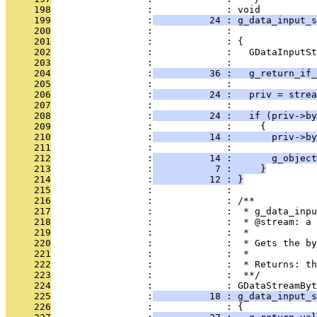
     198
                 :             : void
     199
                 :
          24 : g_data_input_s
     200
                 :             :               
     201
                 :             : {
     202
                 :             :   GDataInputSt
     203
                 :             : 
     204
                 :
          36 :   g_return_if_
     205
                 :             : 
     206
                 :
          24 :   priv = strea
     207
                 :             : 
     208
                 :
          24 :   if (priv->by
     209
                 :             :     {
     210
                 :
          14 :       priv->by
     211
                 :             :       
     212
                 :
          14 :       g_object
     213
                 :
           7 :     }
     214
                 :
          12 : }
     215
                 :             : 
     216
                 :             : /**
     217
                 :             :  * g_data_inpu
     218
                 :             :  * @stream: a 
     219
                 :             :  * 
     220
                 :             :  * Gets the b
     221
                 :             :  * 
     222
                 :             :  * Returns: th
     223
                 :             :  **/
     224
                 :             : GDataStreamByt
     225
                 :
          18 : g_data_input_s
     226
                 :             : {