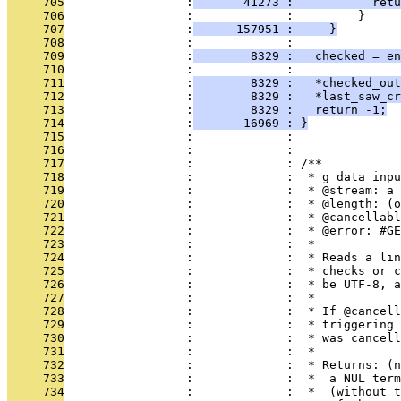
     705
                 :
       41273 :           retu
     706
                 :             :         }
     707
                 :
      157951 :     }
     708
                 :             : 
     709
                 :
        8329 :   checked = en
     710
                 :             : 
     711
                 :
        8329 :   *checked_out
     712
                 :
        8329 :   *last_saw_cr
     713
                 :
        8329 :   return -1;
     714
                 :
       16969 : }
     715
                 :             :               
     716
                 :             : 
     717
                 :             : /**
     718
                 :             :  * g_data_inpu
     719
                 :             :  * @stream: a 
     720
                 :             :  * @length: (o
     721
                 :             :  * @cancellabl
     722
                 :             :  * @error: #GE
     723
                 :             :  *
     724
                 :             :  * Reads a lin
     725
                 :             :  * checks or c
     726
                 :             :  * be UTF-8, a
     727
                 :             :  *
     728
                 :             :  * If @cancell
     729
                 :             :  * triggering 
     730
                 :             :  * was cancell
     731
                 :             :  *
     732
                 :             :  * Returns: (n
     733
                 :             :  *  a NUL term
     734
                 :             :  *  (without t