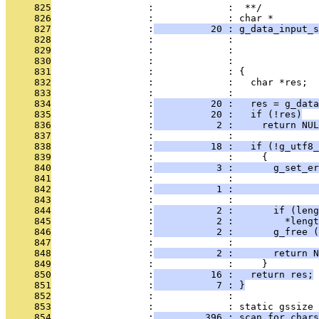
     825
                 :             :  **/
     826
                 :             : char *
     827
                 :
          20 : g_data_input_s
     828
                 :             :               
     829
                 :             :               
     830
                 :             :               
     831
                 :             : {
     832
                 :             :   char *res;
     833
                 :             : 
     834
                 :
          20 :   res = g_data
     835
                 :
          20 :   if (!res)
     836
                 :
           2 :     return NUL
     837
                 :             :   
     838
                 :
          18 :   if (!g_utf8_
     839
                 :             :     {
     840
                 :
           3 :       g_set_er
     841
                 :             :               
     842
                 :
           1 :               
     843
                 :             : 
     844
                 :
           2 :       if (leng
     845
                 :
           2 :         *lengt
     846
                 :
           2 :       g_free (
     847
                 :             : 
     848
                 :
           2 :       return N
     849
                 :             :     }
     850
                 :
          16 :   return res;
     851
                 :
           7 : }
     852
                 :             : 
     853
                 :             : static gssize
     854
                 :
         396 : scan_for_chars