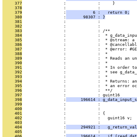
     377
                 :             :     }
     378
                 :             :   
     379
                 :
           6 :   return 0;
     380
                 :
       98307 : }
     381
                 :             : 
     382
                 :             : 
     383
                 :             : /**
     384
                 :             :  * g_data_inpu
     385
                 :             :  * @stream: a 
     386
                 :             :  * @cancellabl
     387
                 :             :  * @error: #GE
     388
                 :             :  *
     389
                 :             :  * Reads an un
     390
                 :             :  *
     391
                 :             :  * In order to
     392
                 :             :  * see g_data_
     393
                 :             :  * 
     394
                 :             :  * Returns: an
     395
                 :             :  * an error oc
     396
                 :             :  **/
     397
                 :             : guint16
     398
                 :
      196614 : g_data_input_s
     399
                 :             :               
     400
                 :             :               
     401
                 :             : {
     402
                 :             :   guint16 v;
     403
                 :             :   
     404
                 :
      294921 :   g_return_val
     405
                 :             :   
     406
                 :
      196614 :   if (read_da