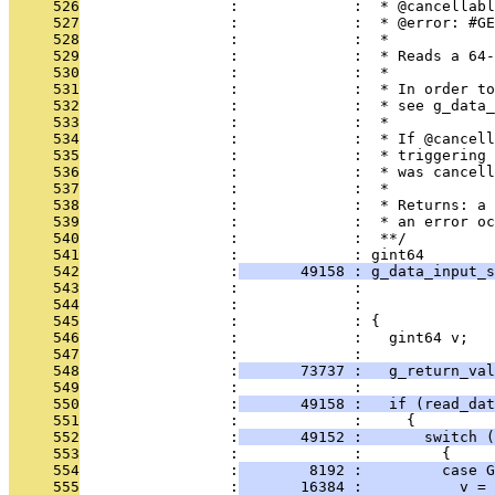
     526
                 :             :  * @cancellabl
     527
                 :             :  * @error: #GE
     528
                 :             :  * 
     529
                 :             :  * Reads a 64-
     530
                 :             :  *
     531
                 :             :  * In order to
     532
                 :             :  * see g_data_
     533
                 :             :  *
     534
                 :             :  * If @cancell
     535
                 :             :  * triggering 
     536
                 :             :  * was cancell
     537
                 :             :  * 
     538
                 :             :  * Returns: a 
     539
                 :             :  * an error oc
     540
                 :             :  **/
     541
                 :             : gint64
     542
                 :
       49158 : g_data_input_s
     543
                 :             :               
     544
                 :             :               
     545
                 :             : {
     546
                 :             :   gint64 v;
     547
                 :             :   
     548
                 :
       73737 :   g_return_val
     549
                 :             :   
     550
                 :
       49158 :   if (read_da
     551
                 :             :     {
     552
                 :
       49152 :       switch (
     553
                 :             :         {
     554
                 :
        8192 :         case G
     555
                 :
       16384 :           v = 