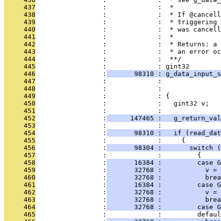
     437
                 :             :  *
     438
                 :             :  * If @cancell
     439
                 :             :  * triggering 
     440
                 :             :  * was cancell
     441
                 :             :  *   
     442
                 :             :  * Returns: a 
     443
                 :             :  * an error oc
     444
                 :             :  **/
     445
                 :             : gint32
     446
                 :
       98310 : g_data_input_s
     447
                 :             :               
     448
                 :             :               
     449
                 :             : {
     450
                 :             :   gint32 v;
     451
                 :             :   
     452
                 :
      147465 :   g_return_val
     453
                 :             :   
     454
                 :
       98310 :   if (read_da
     455
                 :             :     {
     456
                 :
       98304 :       switch (
     457
                 :             :         {
     458
                 :
       16384 :         case G
     459
                 :
       32768 :           v = 
     460
                 :
       32768 :           brea
     461
                 :
       16384 :         case 
     462
                 :
       32768 :           v = 
     463
                 :
       32768 :           brea
     464
                 :
       32768 :         case G
     465
                 :             :         defaul