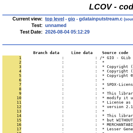
LCOV - cod
Current view:
top level
-
gio
- gdatainputstream.c
(sour
Test:
unnamed
Test Date:
2026-08-04 05:12:29
             Branch data     Line data    Source code
       1
                 :             : /* GIO - GLib
       2
                 :             :  * 
       3
                 :             :  * Copyright (
       4
                 :             :  * Copyright (
       5
                 :             :  * Copyright 
       6
                 :             :  *
       7
                 :             :  * SPDX-Licens
       8
                 :             :  *
       9
                 :             :  * This librar
      10
                 :             :  * modify it u
      11
                 :             :  * License as 
      12
                 :             :  * version 2.1
      13
                 :             :  *
      14
                 :             :  * This librar
      15
                 :             :  * but WITHOUT
      16
                 :             :  * MERCHANTABI
      17
                 :             :  * Lesser Gene