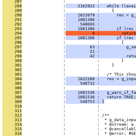
     287
                 :             : 
     288
                 :
     2162922 :   while ((avai
     289
                 :             :     {
     290
                 :
     1622079 :       res = g_
     291
                 :
     1081386 :               
     292
                 :
      540693 :               
     293
                 :
     1081386 :       if (res 
     294
                 :
           0 :         return
     295
                 :
     1081386 :       if (res 
     296
                 :             :         {
     297
                 :
          63 :           g_se
     298
                 :
          21 :               
     299
                 :
          42 :           retu
     300
                 :             :         }
     301
                 :             :     }
     302
                 :             :   
     303
                 :             :   /* This shou
     304
                 :
     1622268 :   res = g_inpu
     305
                 :
      540732 :               
     306
                 :             :               
     307
                 :
     1081536 :   g_warn_if_fa
     308
                 :
     1081536 :   return TRUE;
     309
                 :
      540753 : }
     310
                 :             : 
     311
                 :             : 
     312
                 :             : /**
     313
                 :             :  * g_data_inpu
     314
                 :             :  * @stream: a 
     315
                 :             :  * @cancellabl
     316
                 :             :  * @error: #GE