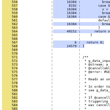
     556
                 :
       16384 :           brea
     557
                 :
        8192 :         case 
     558
                 :
       16384 :           v = 
     559
                 :
       16384 :           brea
     560
                 :
       16384 :         case G
     561
                 :             :         defaul
     562
                 :
       16384 :           brea
     563
                 :             :         }
     564
                 :
       49152 :       return v
     565
                 :             :     }
     566
                 :             :   
     567
                 :
           6 :   return 0;
     568
                 :
       24579 : }
     569
                 :             : 
     570
                 :             : 
     571
                 :             : /**
     572
                 :             :  * g_data_inpu
     573
                 :             :  * @stream: a 
     574
                 :             :  * @cancellabl
     575
                 :             :  * @error: #GE
     576
                 :             :  * 
     577
                 :             :  * Reads an un
     578
                 :             :  *
     579
                 :             :  * In order to
     580
                 :             :  * see g_data_
     581
                 :             :  *
     582
                 :             :  * If @cancell
     583
                 :             :  * triggering 
     584
                 :             :  * was cancell
     585
                 :             :  * 