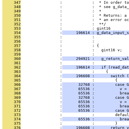
     347
                 :             :  * In order to
     348
                 :             :  * see g_data_
     349
                 :             :  * 
     350
                 :             :  * Returns: a 
     351
                 :             :  * an error oc
     352
                 :             :  **/
     353
                 :             : gint16
     354
                 :
      196614 : g_data_input_s
     355
                 :             :               
     356
                 :             :               
     357
                 :             : {
     358
                 :             :   gint16 v;
     359
                 :             :   
     360
                 :
      294921 :   g_return_val
     361
                 :             :   
     362
                 :
      196614 :   if (read_da
     363
                 :             :     {
     364
                 :
      196608 :       switch (
     365
                 :             :         {
     366
                 :
       32768 :         case G
     367
                 :
       65536 :           v = 
     368
                 :
       65536 :           brea
     369
                 :
       32768 :         case 
     370
                 :
       65536 :           v = 
     371
                 :
       65536 :           brea
     372
                 :
       65536 :         case G
     373
                 :             :         defaul
     374
                 :
       65536 :           brea
     375
                 :             :         }
     376
                 :
      196608 :       return v