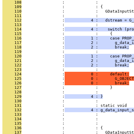
     108
                 :             :               
     109
                 :             : {
     110
                 :             :   GDataInputSt
     111
                 :             : 
     112
                 :
           4 :   dstream = G_
     113
                 :             : 
     114
                 :
           4 :    switch (pro
     115
                 :             :     {
     116
                 :
           1 :     case PROP_
     117
                 :
           2 :       g_data_i
     118
                 :
           2 :       break;
     119
                 :             : 
     120
                 :
           1 :     case PROP_
     121
                 :
           2 :       g_data_i
     122
                 :
           2 :       break;
     123
                 :             : 
     124
                 :
           0 :     default:
     125
                 :
           0 :       G_OBJECT
     126
                 :
           0 :       break;
     127
                 :             :     }
     128
                 :             : 
     129
                 :
           4 : }
     130
                 :             : 
     131
                 :             : static void
     132
                 :
           4 : g_data_input_s
     133
                 :             :               
     134
                 :             :               
     135
                 :             :               
     136
                 :             : {
     137
                 :             :   GDataInputSt