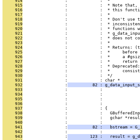
     914
                 :             :  *
     915
                 :             :  * Note that, 
     916
                 :             :  * this functi
     917
                 :             :  *
     918
                 :             :  * Don't use t
     919
                 :             :  * inconsisten
     920
                 :             :  * functions w
     921
                 :             :  * g_data_inpu
     922
                 :             :  * does not co
     923
                 :             :  *
     924
                 :             :  * Returns: (t
     925
                 :             :  *     before 
     926
                 :             :  *     a #gsiz
     927
                 :             :  *     return 
     928
                 :             :  * Deprecated:
     929
                 :             :  *     consist
     930
                 :             :  */
     931
                 :             : char *
     932
                 :
          82 : g_data_input_s
     933
                 :             :               
     934
                 :             :               
     935
                 :             :               
     936
                 :             :               
     937
                 :             : {
     938
                 :             :   GBufferedInp
     939
                 :             :   gchar *resul
     940
                 :             : 
     941
                 :
          82 :   bstream = G_
     942
                 :             : 
     943
                 :
         123 :   result = g_d