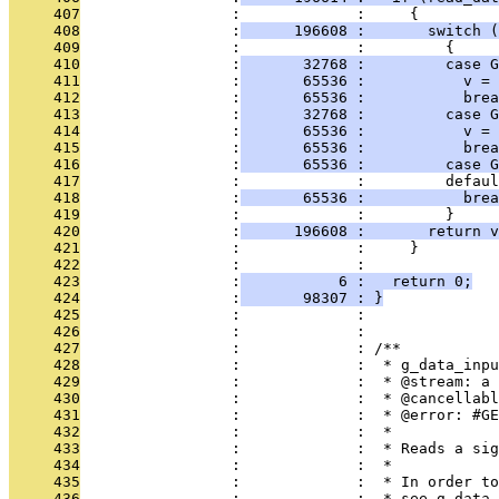
     407
                 :             :     {
     408
                 :
      196608 :       switch (
     409
                 :             :         {
     410
                 :
       32768 :         case G
     411
                 :
       65536 :           v = 
     412
                 :
       65536 :           brea
     413
                 :
       32768 :         case 
     414
                 :
       65536 :           v = 
     415
                 :
       65536 :           brea
     416
                 :
       65536 :         case G
     417
                 :             :         defaul
     418
                 :
       65536 :           brea
     419
                 :             :         }
     420
                 :
      196608 :       return v
     421
                 :             :     }
     422
                 :             :   
     423
                 :
           6 :   return 0;
     424
                 :
       98307 : }
     425
                 :             : 
     426
                 :             : 
     427
                 :             : /**
     428
                 :             :  * g_data_inpu
     429
                 :             :  * @stream: a 
     430
                 :             :  * @cancellabl
     431
                 :             :  * @error: #GE
     432
                 :             :  * 
     433
                 :             :  * Reads a sig
     434
                 :             :  *
     435
                 :             :  * In order to
     436
                 :             :  * see g_data_