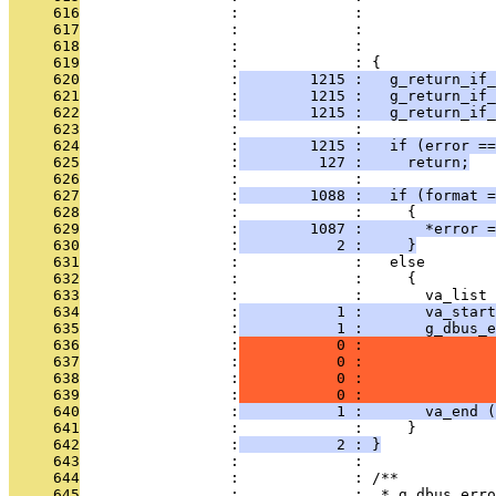
     616
                 :             :               
     617
                 :             :               
     618
                 :             :               
     619
                 :             : {
     620
                 :
        1215 :   g_return_if_
     621
                 :
        1215 :   g_return_if_
     622
                 :
        1215 :   g_return_if_
     623
                 :             : 
     624
                 :
        1215 :   if (error ==
     625
                 :
         127 :     return;
     626
                 :             : 
     627
                 :
        1088 :   if (format =
     628
                 :             :     {
     629
                 :
        1087 :       *error 
     630
                 :
           2 :     }
     631
                 :             :   else
     632
                 :             :     {
     633
                 :             :       va_list 
     634
                 :
           1 :       va_start
     635
                 :
           1 :       g_dbus_e
     636
                 :
           0 :               
     637
                 :
           0 :               
     638
                 :
           0 :               
     639
                 :
           0 :              
     640
                 :
           1 :       va_end (
     641
                 :             :     }
     642
                 :
           2 : }
     643
                 :             : 
     644
                 :             : /**
     645
                 :             :  * g_dbus_erro