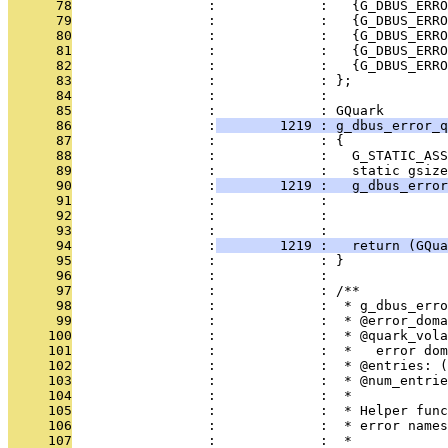
      78
                 :             :   {G_DBUS_ERRO
      79
                 :             :   {G_DBUS_ERRO
      80
                 :             :   {G_DBUS_ERRO
      81
                 :             :   {G_DBUS_ERRO
      82
                 :             :   {G_DBUS_ERRO
      83
                 :             : };
      84
                 :             : 
      85
                 :             : GQuark
      86
                 :
        1219 : g_dbus_error_q
      87
                 :             : {
      88
                 :             :   G_STATIC_ASS
      89
                 :             :   static gsize
      90
                 :
        1219 :   g_dbus_error
      91
                 :             :               
      92
                 :             :               
      93
                 :             :               
      94
                 :
        1219 :   return (GQua
      95
                 :             : }
      96
                 :             : 
      97
                 :             : /**
      98
                 :             :  * g_dbus_erro
      99
                 :             :  * @error_doma
     100
                 :             :  * @quark_vola
     101
                 :             :  *   error dom
     102
                 :             :  * @entries: (
     103
                 :             :  * @num_entrie
     104
                 :             :  *
     105
                 :             :  * Helper func
     106
                 :             :  * error names
     107
                 :             :  *