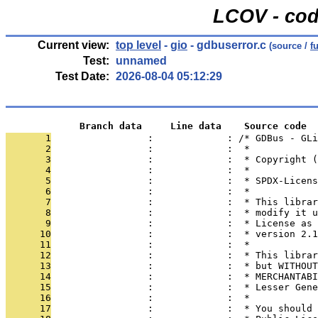
LCOV - cod
Current view:
top level
-
gio
- gdbuserror.c
(source /
f
Test:
unnamed
Test Date:
2026-08-04 05:12:29
             Branch data     Line data    Source code
       1
                 :             : /* GDBus - GLi
       2
                 :             :  *
       3
                 :             :  * Copyright (
       4
                 :             :  *
       5
                 :             :  * SPDX-Licens
       6
                 :             :  *
       7
                 :             :  * This librar
       8
                 :             :  * modify it u
       9
                 :             :  * License as 
      10
                 :             :  * version 2.1
      11
                 :             :  *
      12
                 :             :  * This librar
      13
                 :             :  * but WITHOUT
      14
                 :             :  * MERCHANTABI
      15
                 :             :  * Lesser Gene
      16
                 :             :  *
      17
                 :             :  * You should 