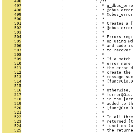
     496
                 :             : /**
     497
                 :             :  * g_dbus_erro
     498
                 :             :  * @dbus_erro
     499
                 :             :  * @dbus_error
     500
                 :             :  *
     501
                 :             :  * Creates a [
     502
                 :             :  * @dbus_error
     503
                 :             :  *
     504
                 :             :  * Errors regi
     505
                 :             :  * up using @d
     506
                 :             :  * and code is
     507
                 :             :  * to recover 
     508
                 :             :  *
     509
                 :             :  * If a match 
     510
                 :             :  * error name 
     511
                 :             :  * the error d
     512
                 :             :  * create the 
     513
                 :             :  * message suc
     514
                 :             :  * [func@Gio.D
     515
                 :             :  *
     516
                 :             :  * Otherwise, 
     517
                 :             :  * [error@Gio
     518
                 :             :  * in the [err
     519
                 :             :  * added to th
     520
                 :             :  * [func@Gio.D
     521
                 :             :  *
     522
                 :             :  * In all thre
     523
                 :             :  * returned [t
     524
                 :             :  * function (u
     525
                 :             :  * the returne