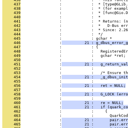
     437
                 :             :  * [type@GLib.
     438
                 :             :  * (for exampl
     439
                 :             :  * [func@Gio.D
     440
                 :             :  *
     441
                 :             :  * Returns: (n
     442
                 :             :  *   D-Bus err
     443
                 :             :  * Since: 2.26
     444
                 :             :  */
     445
                 :             : gchar *
     446
                 :
          21 : g_dbus_error_g
     447
                 :             : {
     448
                 :             :   RegisteredEr
     449
                 :             :   gchar *ret;
     450
                 :             : 
     451
                 :
          21 :   g_return_val
     452
                 :             : 
     453
                 :             :   /* Ensure th
     454
                 :
          21 :   _g_dbus_init
     455
                 :             : 
     456
                 :
          21 :   ret = NULL;
     457
                 :             : 
     458
                 :
          21 :   G_LOCK (erro
     459
                 :             : 
     460
                 :
          21 :   re = NULL;
     461
                 :
          21 :   if (quark_co
     462
                 :             :     {
     463
                 :             :       QuarkCod
     464
                 :
          21 :       pair.er
     465
                 :
          21 :       pair.err