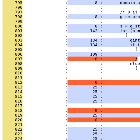
     795
                 :
           8 :       domain_a
     796
                 :             : 
     797
                 :             :       /* 0 is 
     798
                 :
           8 :       g_return
     799
                 :             : 
     800
                 :
           8 :       s = g_st
     801
                 :
         142 :       for (n =
     802
                 :             :         {
     803
                 :
         134 :           gint
     804
                 :
         134 :           if (
     805
                 :             :             {
     806
                 :
         109 :               
     807
                 :
           0 :             }
     808
                 :             :           else
     809
                 :             :             {
     810
                 :             :               
     811
                 :             :               
     812
                 :
           0 :               
     813
                 :
          25 :               
     814
                 :
          25 :               
     815
                 :
          25 :               
     816
                 :
          25 :               
     817
                 :             :               
     818
                 :
           0 :               
     819
                 :
          25 :               
     820
                 :
           0 :               
     821
                 :             :               
     822
                 :
          25 :               
     823
                 :
          25 :               
     824
                 :
          25 :               