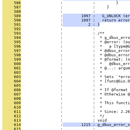
     586
                 :             :         }
     587
                 :             :     }
     588
                 :             : 
     589
                 :
        1097 :   G_UNLOCK (er
     590
                 :
        1097 :   return error
     591
                 :
           2 : }
     592
                 :             : 
     593
                 :             : /**
     594
                 :             :  * g_dbus_erro
     595
                 :             :  * @error: (ou
     596
                 :             :  *   a [type@G
     597
                 :             :  * @dbus_erro
     598
                 :             :  * @dbus_error
     599
                 :             :  * @format: (n
     600
                 :             :  *   @dbus_err
     601
                 :             :  * @...: argum
     602
                 :             :  *
     603
                 :             :  * Sets `*err
     604
                 :             :  * [func@Gio.D
     605
                 :             :  *
     606
                 :             :  * If @format 
     607
                 :             :  * Otherwise @
     608
                 :             :  *
     609
                 :             :  * This functi
     610
                 :             :  *
     611
                 :             :  * Since: 2.26
     612
                 :             :  */
     613
                 :             : void
     614
                 :
        1215 : g_dbus_error_s
     615
                 :             :               