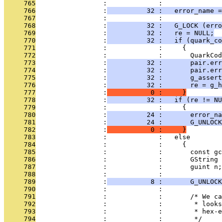
     765
                 :             : 
     766
                 :
          32 :   error_name =
     767
                 :             : 
     768
                 :
          32 :   G_LOCK (erro
     769
                 :
          32 :   re = NULL;
     770
                 :
          32 :   if (quark_co
     771
                 :             :     {
     772
                 :             :       QuarkCod
     773
                 :
          32 :       pair.er
     774
                 :
          32 :       pair.err
     775
                 :
          32 :       g_assert
     776
                 :
          32 :       re = g_h
     777
                 :
           0 :     }
     778
                 :
          32 :   if (re != NU
     779
                 :             :     {
     780
                 :
          24 :       error_na
     781
                 :
          24 :       G_UNLOCK
     782
                 :
           0 :     }
     783
                 :             :   else
     784
                 :             :     {
     785
                 :             :       const gc
     786
                 :             :       GString 
     787
                 :             :       guint n;
     788
                 :             : 
     789
                 :
           8 :       G_UNLOCK
     790
                 :             : 
     791
                 :             :       /* We ca
     792
                 :             :        * looks
     793
                 :             :        * hex-e
     794
                 :             :        */