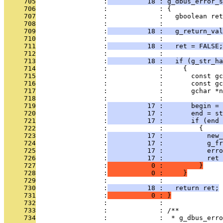
     705
                 :
          18 : g_dbus_error_s
     706
                 :             : {
     707
                 :             :   gboolean ret
     708
                 :             : 
     709
                 :
          18 :   g_return_val
     710
                 :             : 
     711
                 :
          18 :   ret = FALSE;
     712
                 :             : 
     713
                 :
          18 :   if (g_str_ha
     714
                 :             :     {
     715
                 :             :       const gc
     716
                 :             :       const gc
     717
                 :             :       gchar *n
     718
                 :             : 
     719
                 :
          17 :       begin = 
     720
                 :
          17 :       end = st
     721
                 :
          17 :       if (end 
     722
                 :             :         {
     723
                 :
          17 :           new_
     724
                 :
          17 :           g_fr
     725
                 :
          17 :           erro
     726
                 :
          17 :           ret 
     727
                 :
           0 :         }
     728
                 :
           0 :     }
     729
                 :             : 
     730
                 :
          18 :   return ret;
     731
                 :
           0 : }
     732
                 :             : 
     733
                 :             : /**
     734
                 :             :  * g_dbus_erro