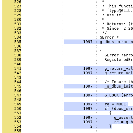
     526
                 :             :  *
     527
                 :             :  * This functi
     528
                 :             :  * [type@GLib.
     529
                 :             :  * use it.
     530
                 :             :  *
     531
                 :             :  * Returns: (t
     532
                 :             :  * Since: 2.26
     533
                 :             :  */
     534
                 :             : GError *
     535
                 :
        1097 : g_dbus_error_n
     536
                 :             :               
     537
                 :             : {
     538
                 :             :   GError *erro
     539
                 :             :   RegisteredEr
     540
                 :             : 
     541
                 :
        1097 :   g_return_val
     542
                 :
        1097 :   g_return_val
     543
                 :             : 
     544
                 :             :   /* Ensure th
     545
                 :
        1097 :   _g_dbus_init
     546
                 :             : 
     547
                 :
        1097 :   G_LOCK (erro
     548
                 :             : 
     549
                 :
        1097 :   re = NULL;
     550
                 :
        1097 :   if (dbus_err
     551
                 :             :     {
     552
                 :
        1097 :       g_assert
     553
                 :
        1097 :       re = g_h
     554
                 :
           2 :     }
     555
                 :             : 