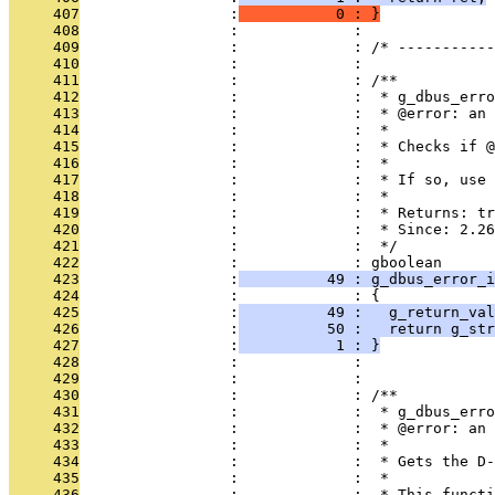
     407
                 :
           0 : }
     408
                 :             : 
     409
                 :             : /* -----------
     410
                 :             : 
     411
                 :             : /**
     412
                 :             :  * g_dbus_erro
     413
                 :             :  * @error: an 
     414
                 :             :  *
     415
                 :             :  * Checks if @
     416
                 :             :  *
     417
                 :             :  * If so, use 
     418
                 :             :  *
     419
                 :             :  * Returns: tr
     420
                 :             :  * Since: 2.26
     421
                 :             :  */
     422
                 :             : gboolean
     423
                 :
          49 : g_dbus_error_i
     424
                 :             : {
     425
                 :
          49 :   g_return_val
     426
                 :
          50 :   return g_str
     427
                 :
           1 : }
     428
                 :             : 
     429
                 :             : 
     430
                 :             : /**
     431
                 :             :  * g_dbus_erro
     432
                 :             :  * @error: an 
     433
                 :             :  *
     434
                 :             :  * Gets the D-
     435
                 :             :  *
     436
                 :             :  * This functi