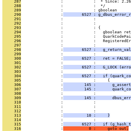
     287
                 :             :  * Since: 2.26
     288
                 :             :  */
     289
                 :             : gboolean
     290
                 :
        6527 : g_dbus_error_r
     291
                 :             :               
     292
                 :             :               
     293
                 :             : {
     294
                 :             :   gboolean ret
     295
                 :             :   QuarkCodePai
     296
                 :             :   RegisteredEr
     297
                 :             : 
     298
                 :
        6527 :   g_return_val
     299
                 :             : 
     300
                 :
        6527 :   ret = FALSE;
     301
                 :             : 
     302
                 :
        6527 :   G_LOCK (erro
     303
                 :             : 
     304
                 :
        6527 :   if (quark_co
     305
                 :             :     {
     306
                 :
         145 :       g_assert
     307
                 :
         145 :       quark_c
     308
                 :             :               
     309
                 :
         145 :       dbus_err
     310
                 :             :               
     311
                 :             :               
     312
                 :             :               
     313
                 :
          10 :     }
     314
                 :             : 
     315
                 :
        6527 :   if (g_hash_t
     316
                 :
           0 :     goto out;