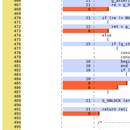
     466
                 :
          21 :       g_assert
     467
                 :
          21 :       re = g_h
     468
                 :
           0 :     }
     469
                 :             : 
     470
                 :
          21 :   if (re != NU
     471
                 :             :     {
     472
                 :
          12 :       ret = g_
     473
                 :
           0 :     }
     474
                 :             :   else
     475
                 :             :     {
     476
                 :
          15 :       if (g_st
     477
                 :             :         {
     478
                 :             :           cons
     479
                 :             :           cons
     480
                 :
          10 :           begi
     481
                 :
          10 :           end 
     482
                 :
          10 :           if (
     483
                 :             :             {
     484
                 :
          10 :               
     485
                 :
           0 :             }
     486
                 :
           0 :         }
     487
                 :             :     }
     488
                 :             : 
     489
                 :
          21 :   G_UNLOCK (er
     490
                 :             : 
     491
                 :
          21 :   return ret;
     492
                 :
           0 : }
     493
                 :             : 
     494
                 :             : /* -----------
     495
                 :             : 