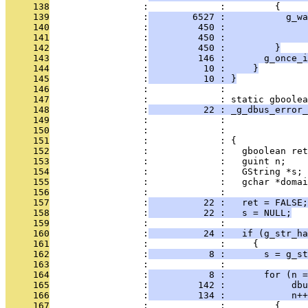
     138
                 :             :         {
     139
                 :
        6527 :           g_wa
     140
                 :
         450 :               
     141
                 :
         450 :               
     142
                 :
         450 :         }
     143
                 :
         146 :       g_once_i
     144
                 :
          10 :     }
     145
                 :
          10 : }
     146
                 :             : 
     147
                 :             : static gboolea
     148
                 :
          22 : _g_dbus_error
     149
                 :             :               
     150
                 :             :               
     151
                 :             : {
     152
                 :             :   gboolean ret
     153
                 :             :   guint n;
     154
                 :             :   GString *s;
     155
                 :             :   gchar *domai
     156
                 :             : 
     157
                 :
          22 :   ret = FALSE;
     158
                 :
          22 :   s = NULL;
     159
                 :             : 
     160
                 :
          24 :   if (g_str_ha
     161
                 :             :     {
     162
                 :
           8 :       s = g_st
     163
                 :             : 
     164
                 :
           8 :       for (n =
     165
                 :
         142 :            dbu
     166
                 :
         134 :            n++
     167
                 :             :         {