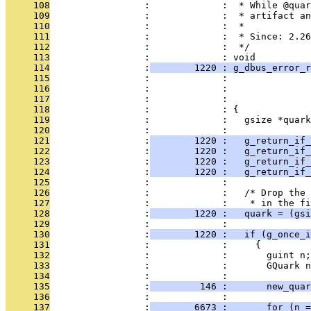
     108
                 :             :  * While @quar
     109
                 :             :  * artifact an
     110
                 :             :  *
     111
                 :             :  * Since: 2.26
     112
                 :             :  */
     113
                 :             : void
     114
                 :
        1220 : g_dbus_error_r
     115
                 :             :               
     116
                 :             :               
     117
                 :             :               
     118
                 :             : {
     119
                 :             :   gsize *quark
     120
                 :             : 
     121
                 :
        1220 :   g_return_if_
     122
                 :
        1220 :   g_return_if_
     123
                 :
        1220 :   g_return_if_
     124
                 :
        1220 :   g_return_if_
     125
                 :             : 
     126
                 :             :   /* Drop the 
     127
                 :             :    * in the fi
     128
                 :
        1220 :   quark = (gs
     129
                 :             : 
     130
                 :
        1220 :   if (g_once_i
     131
                 :             :     {
     132
                 :             :       guint n;
     133
                 :             :       GQuark n
     134
                 :             : 
     135
                 :
         146 :       new_quar
     136
                 :             : 
     137
                 :
        6673 :       for (n =