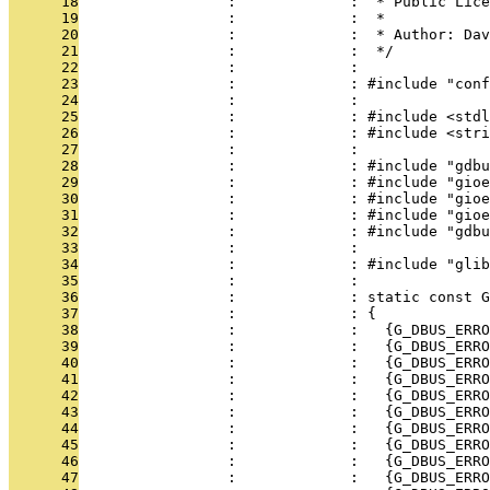
      18
                 :             :  * Public Lice
      19
                 :             :  *
      20
                 :             :  * Author: Dav
      21
                 :             :  */
      22
                 :             : 
      23
                 :             : #include "conf
      24
                 :             : 
      25
                 :             : #include <stdl
      26
                 :             : #include <stri
      27
                 :             : 
      28
                 :             : #include "gdbu
      29
                 :             : #include "gioe
      30
                 :             : #include "gioe
      31
                 :             : #include "gioe
      32
                 :             : #include "gdbu
      33
                 :             : 
      34
                 :             : #include "glib
      35
                 :             : 
      36
                 :             : static const G
      37
                 :             : {
      38
                 :             :   {G_DBUS_ERRO
      39
                 :             :   {G_DBUS_ERRO
      40
                 :             :   {G_DBUS_ERRO
      41
                 :             :   {G_DBUS_ERRO
      42
                 :             :   {G_DBUS_ERRO
      43
                 :             :   {G_DBUS_ERRO
      44
                 :             :   {G_DBUS_ERRO
      45
                 :             :   {G_DBUS_ERRO
      46
                 :             :   {G_DBUS_ERRO
      47
                 :             :   {G_DBUS_ERRO