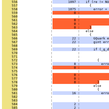
     556
                 :
        1097 :   if (re != NU
     557
                 :             :     {
     558
                 :
        1075 :       error = 
     559
                 :
           0 :               
     560
                 :             :               
     561
                 :
           0 :               
     562
                 :
           0 :               
     563
                 :
           0 :     }
     564
                 :             :   else
     565
                 :             :     {
     566
                 :
          22 :       GQuark e
     567
                 :
          22 :       gint err
     568
                 :             : 
     569
                 :
          22 :       if (_g_d
     570
                 :             :               
     571
                 :             :               
     572
                 :             :         {
     573
                 :
           8 :           erro
     574
                 :
           0 :               
     575
                 :             :               
     576
                 :
           0 :               
     577
                 :
           0 :               
     578
                 :
           0 :         }
     579
                 :             :       else
     580
                 :             :         {
     581
                 :
          16 :           erro
     582
                 :             :               
     583
                 :             :               
     584
                 :
           2 :               
     585
                 :
           2 :               