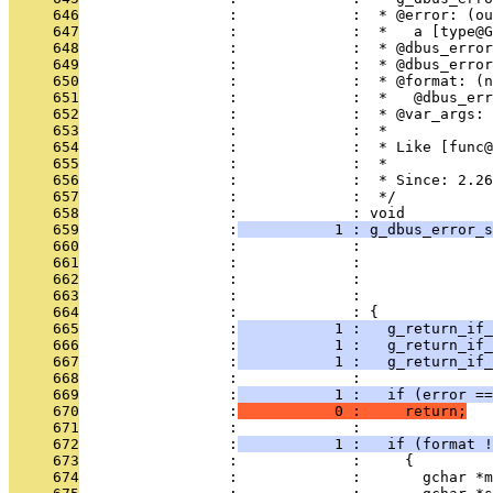
     646
                 :             :  * @error: (ou
     647
                 :             :  *   a [type@G
     648
                 :             :  * @dbus_erro
     649
                 :             :  * @dbus_error
     650
                 :             :  * @format: (n
     651
                 :             :  *   @dbus_err
     652
                 :             :  * @var_args: 
     653
                 :             :  *
     654
                 :             :  * Like [func@
     655
                 :             :  *
     656
                 :             :  * Since: 2.26
     657
                 :             :  */
     658
                 :             : void
     659
                 :
           1 : g_dbus_error_s
     660
                 :             :               
     661
                 :             :               
     662
                 :             :               
     663
                 :             :               
     664
                 :             : {
     665
                 :
           1 :   g_return_if_
     666
                 :
           1 :   g_return_if_
     667
                 :
           1 :   g_return_if_
     668
                 :             : 
     669
                 :
           1 :   if (error ==
     670
                 :
           0 :     return;
     671
                 :             : 
     672
                 :
           1 :   if (format !
     673
                 :             :     {
     674
                 :             :       gchar *m