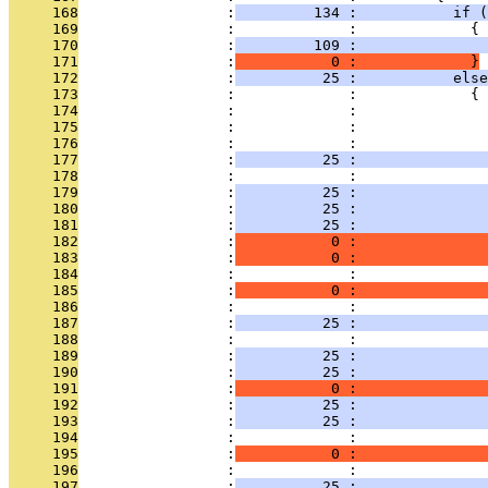
     168
                 :
         134 :           if (
     169
                 :             :             {
     170
                 :
         109 :               
     171
                 :
           0 :             }
     172
                 :
          25 :           else
     173
                 :             :             {
     174
                 :             :               
     175
                 :             :               
     176
                 :             : 
     177
                 :
          25 :               
     178
                 :             : 
     179
                 :
          25 :              
     180
                 :
          25 :               
     181
                 :
          25 :               
     182
                 :
           0 :               
     183
                 :
           0 :               
     184
                 :             :               
     185
                 :
           0 :               
     186
                 :             : 
     187
                 :
          25 :               
     188
                 :             : 
     189
                 :
          25 :               
     190
                 :
          25 :               
     191
                 :
           0 :               
     192
                 :
          25 :               
     193
                 :
          25 :               
     194
                 :             :               
     195
                 :
           0 :               
     196
                 :             : 
     197
                 :
          25 :               