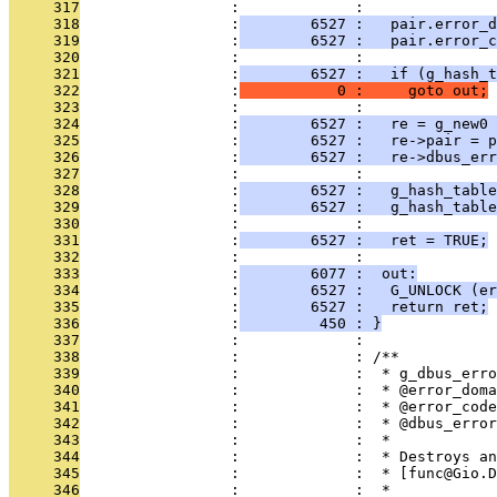
     317
                 :             : 
     318
                 :
        6527 :   pair.error_
     319
                 :
        6527 :   pair.error_c
     320
                 :             : 
     321
                 :
        6527 :   if (g_hash_t
     322
                 :
           0 :     goto out;
     323
                 :             : 
     324
                 :
        6527 :   re = g_new0
     325
                 :
        6527 :   re->pair = p
     326
                 :
        6527 :   re->dbus_err
     327
                 :             : 
     328
                 :
        6527 :   g_hash_table
     329
                 :
        6527 :   g_hash_table
     330
                 :             : 
     331
                 :
        6527 :   ret = TRUE;
     332
                 :             : 
     333
                 :
        6077 :  out:
     334
                 :
        6527 :   G_UNLOCK (er
     335
                 :
        6527 :   return ret;
     336
                 :
         450 : }
     337
                 :             : 
     338
                 :             : /**
     339
                 :             :  * g_dbus_erro
     340
                 :             :  * @error_doma
     341
                 :             :  * @error_code
     342
                 :             :  * @dbus_error
     343
                 :             :  *
     344
                 :             :  * Destroys a
     345
                 :             :  * [func@Gio.D
     346
                 :             :  *