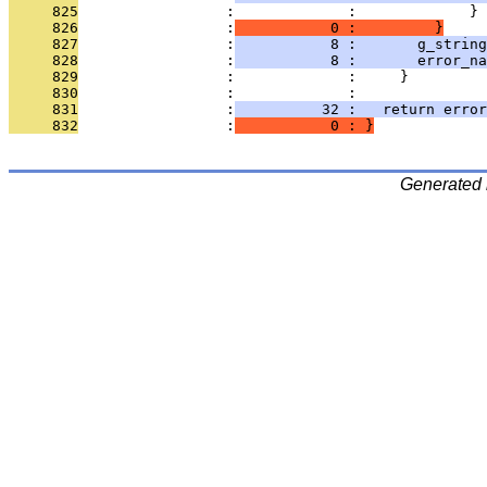
     825
                 :             :             }
     826
                 :
           0 :         }
     827
                 :
           8 :       g_string
     828
                 :
           8 :       error_na
     829
                 :             :     }
     830
                 :             : 
     831
                 :
          32 :   return error
     832
                 :
           0 : }
Generated 