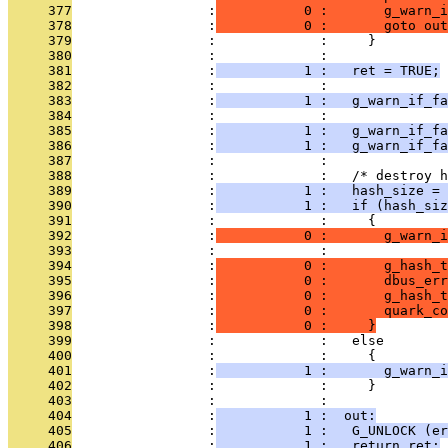
     377
                 :
           0 :       g_warn_i
     378
                 :
           0 :       goto out
     379
                 :             :     }
     380
                 :             : 
     381
                 :
           1 :   ret = TRUE;
     382
                 :             : 
     383
                 :
           1 :   g_warn_if_fa
     384
                 :             : 
     385
                 :
           1 :   g_warn_if_f
     386
                 :
           1 :   g_warn_if_fa
     387
                 :             : 
     388
                 :             :   /* destroy h
     389
                 :
           1 :   hash_size = 
     390
                 :
           1 :   if (hash_siz
     391
                 :             :     {
     392
                 :
           0 :       g_warn_
     393
                 :             : 
     394
                 :
           0 :       g_hash_t
     395
                 :
           0 :       dbus_er
     396
                 :
           0 :       g_hash_t
     397
                 :
           0 :       quark_c
     398
                 :
           0 :     }
     399
                 :             :   else
     400
                 :             :     {
     401
                 :
           1 :       g_warn_i
     402
                 :             :     }
     403
                 :             : 
     404
                 :
           1 :  out:
     405
                 :
           1 :   G_UNLOCK (er
     406
                 :
           1 :   return ret;