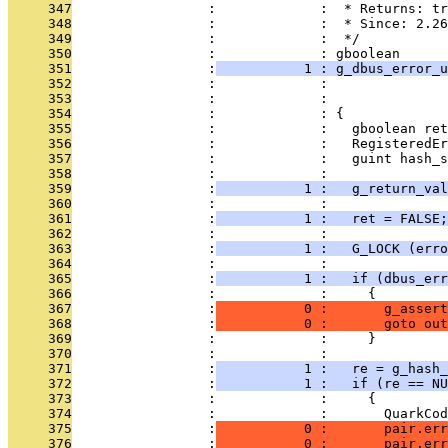
     347
                 :             :  * Returns: tr
     348
                 :             :  * Since: 2.26
     349
                 :             :  */
     350
                 :             : gboolean
     351
                 :
           1 : g_dbus_error_u
     352
                 :             :               
     353
                 :             :               
     354
                 :             : {
     355
                 :             :   gboolean ret
     356
                 :             :   RegisteredEr
     357
                 :             :   guint hash_s
     358
                 :             : 
     359
                 :
           1 :   g_return_val
     360
                 :             : 
     361
                 :
           1 :   ret = FALSE;
     362
                 :             : 
     363
                 :
           1 :   G_LOCK (erro
     364
                 :             : 
     365
                 :
           1 :   if (dbus_err
     366
                 :             :     {
     367
                 :
           0 :       g_assert
     368
                 :
           0 :       goto out
     369
                 :             :     }
     370
                 :             : 
     371
                 :
           1 :   re = g_hash_
     372
                 :
           1 :   if (re == NU
     373
                 :             :     {
     374
                 :             :       QuarkCod
     375
                 :
           0 :       pair.err
     376
                 :
           0 :       pair.er