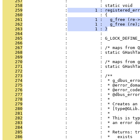
     257
                 :             : 
     258
                 :             : static void
     259
                 :
           1 : registered_err
     260
                 :             : {
     261
                 :
           1 :   g_free (re->
     262
                 :
           1 :   g_free (re);
     263
                 :
           1 : }
     264
                 :             : 
     265
                 :             : G_LOCK_DEFINE_
     266
                 :             : 
     267
                 :             : /* maps from Q
     268
                 :             : static GHashTa
     269
                 :             : 
     270
                 :             : /* maps from g
     271
                 :             : static GHashTa
     272
                 :             : 
     273
                 :             : /**
     274
                 :             :  * g_dbus_erro
     275
                 :             :  * @error_doma
     276
                 :             :  * @error_code
     277
                 :             :  * @dbus_error
     278
                 :             :  *
     279
                 :             :  * Creates an 
     280
                 :             :  * [type@GLib.
     281
                 :             :  *
     282
                 :             :  * This is typ
     283
                 :             :  * an error do
     284
                 :             :  *
     285
                 :             :  * Returns: tr
     286
                 :             :  *   exists