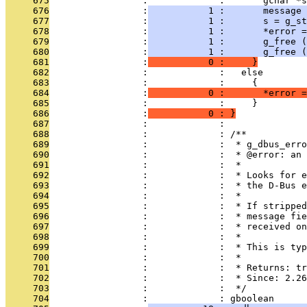
     675
                 :             :       gchar *s
     676
                 :
           1 :       message
     677
                 :
           1 :       s = g_st
     678
                 :
           1 :       *error =
     679
                 :
           1 :       g_free (
     680
                 :
           1 :       g_free (
     681
                 :
           0 :     }
     682
                 :             :   else
     683
                 :             :     {
     684
                 :
           0 :       *error 
     685
                 :             :     }
     686
                 :
           0 : }
     687
                 :             : 
     688
                 :             : /**
     689
                 :             :  * g_dbus_erro
     690
                 :             :  * @error: an 
     691
                 :             :  *
     692
                 :             :  * Looks for e
     693
                 :             :  * the D-Bus e
     694
                 :             :  *
     695
                 :             :  * If stripped
     696
                 :             :  * message fie
     697
                 :             :  * received on
     698
                 :             :  *
     699
                 :             :  * This is typ
     700
                 :             :  *
     701
                 :             :  * Returns: tr
     702
                 :             :  * Since: 2.26
     703
                 :             :  */
     704
                 :             : gboolean