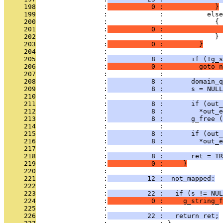
     198
                 :
           0 :             }
     199
                 :             :           else
     200
                 :             :             {
     201
                 :
           0 :               
     202
                 :             :             }
     203
                 :
           0 :         }
     204
                 :             : 
     205
                 :
           8 :       if (!g_s
     206
                 :
           0 :         goto n
     207
                 :             : 
     208
                 :
           8 :       domain_q
     209
                 :
           8 :       s = NULL
     210
                 :             : 
     211
                 :
           8 :       if (out
     212
                 :
           8 :         *out_e
     213
                 :
           8 :       g_free 
     214
                 :             : 
     215
                 :
           8 :       if (out_
     216
                 :
           8 :         *out_e
     217
                 :             : 
     218
                 :
           8 :       ret = TR
     219
                 :
           0 :     }
     220
                 :             : 
     221
                 :
          12 :  not_mapped:
     222
                 :             : 
     223
                 :
          22 :   if (s != NUL
     224
                 :
           0 :     g_string_f
     225
                 :             : 
     226
                 :
          22 :   return ret;