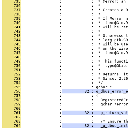
     735
                 :             :  * @error: an 
     736
                 :             :  *
     737
                 :             :  * Creates a D
     738
                 :             :  *
     739
                 :             :  * If @error m
     740
                 :             :  * [func@Gio.D
     741
                 :             :  * will be ret
     742
                 :             :  *
     743
                 :             :  * Otherwise t
     744
                 :             :  * `org.gtk.GD
     745
                 :             :  * will be use
     746
                 :             :  * on the wire
     747
                 :             :  * [func@Gio.D
     748
                 :             :  *
     749
                 :             :  * This functi
     750
                 :             :  * [type@GLib.
     751
                 :             :  *
     752
                 :             :  * Returns: (t
     753
                 :             :  * Since: 2.26
     754
                 :             :  */
     755
                 :             : gchar *
     756
                 :
          32 : g_dbus_error_e
     757
                 :             : {
     758
                 :             :   RegisteredEr
     759
                 :             :   gchar *error
     760
                 :             : 
     761
                 :
          32 :   g_return_val
     762
                 :             : 
     763
                 :             :   /* Ensure th
     764
                 :
          32 :   _g_dbus_init