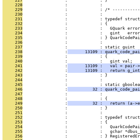
     227
                 :             : }
     228
                 :             : 
     229
                 :             : /* -----------
     230
                 :             : 
     231
                 :             : typedef struct
     232
                 :             : {
     233
                 :             :   GQuark error
     234
                 :             :   gint   error
     235
                 :             : } QuarkCodePai
     236
                 :             : 
     237
                 :             : static guint
     238
                 :
       13109 : quark_code_pai
     239
                 :             : {
     240
                 :             :   gint val;
     241
                 :
       13109 :   val = pair->
     242
                 :
       13109 :   return g_int
     243
                 :             : }
     244
                 :             : 
     245
                 :             : static gboolea
     246
                 :
          32 : quark_code_pai
     247
                 :             :               
     248
                 :             : {
     249
                 :
          32 :   return (a->e
     250
                 :             : }
     251
                 :             : 
     252
                 :             : typedef struct
     253
                 :             : {
     254
                 :             :   QuarkCodePai
     255
                 :             :   gchar *dbus_
     256
                 :             : } RegisteredEr