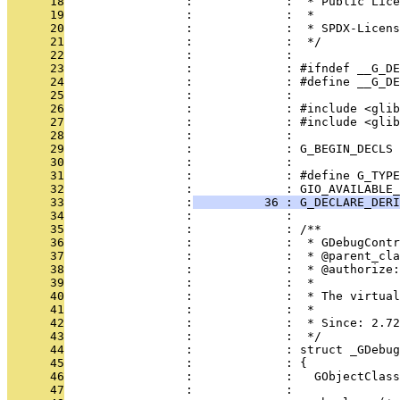
      18
                 :             :  * Public Lice
      19
                 :             :  *
      20
                 :             :  * SPDX-Licens
      21
                 :             :  */
      22
                 :             : 
      23
                 :             : #ifndef __G_D
      24
                 :             : #define __G_D
      25
                 :             : 
      26
                 :             : #include <glib
      27
                 :             : #include <glib
      28
                 :             : 
      29
                 :             : G_BEGIN_DECLS
      30
                 :             : 
      31
                 :             : #define G_TYPE
      32
                 :             : GIO_AVAILABLE_
      33
                 :
          36 : G_DECLARE_DERI
      34
                 :             : 
      35
                 :             : /**
      36
                 :             :  * GDebugContr
      37
                 :             :  * @parent_cla
      38
                 :             :  * @authorize:
      39
                 :             :  *
      40
                 :             :  * The virtua
      41
                 :             :  *
      42
                 :             :  * Since: 2.72
      43
                 :             :  */
      44
                 :             : struct _GDebug
      45
                 :             : {
      46
                 :             :   GObjectClass
      47
                 :             : 