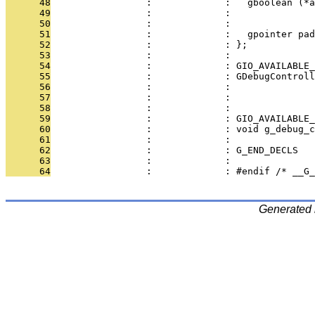
      48
                 :             :   gboolean (*a
      49
                 :             :               
      50
                 :             : 
      51
                 :             :   gpointer pad
      52
                 :             : };
      53
                 :             : 
      54
                 :             : GIO_AVAILABLE_
      55
                 :             : GDebugControll
      56
                 :             :               
      57
                 :             :               
      58
                 :             : 
      59
                 :             : GIO_AVAILABLE_
      60
                 :             : void g_debug_c
      61
                 :             : 
      62
                 :             : G_END_DECLS
      63
                 :             : 
      64
                 :             : #endif /* __G_
Generated 