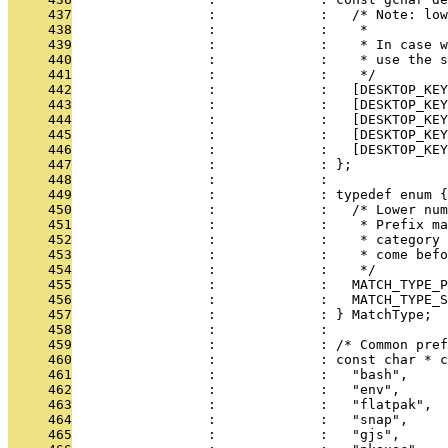
     437
                 :             :   /* Note: low
     438
                 :             :    *
     439
                 :             :    * In case w
     440
                 :             :    * use the s
     441
                 :             :    */
     442
                 :             :   [DESKTOP_KE
     443
                 :             :   [DESKTOP_KE
     444
                 :             :   [DESKTOP_KE
     445
                 :             :   [DESKTOP_KE
     446
                 :             :   [DESKTOP_KEY
     447
                 :             : };
     448
                 :             : 
     449
                 :             : typedef enum {
     450
                 :             :   /* Lower num
     451
                 :             :    * Prefix ma
     452
                 :             :    * category 
     453
                 :             :    * come befo
     454
                 :             :    */
     455
                 :             :   MATCH_TYPE_P
     456
                 :             :   MATCH_TYPE_S
     457
                 :             : } MatchType;
     458
                 :             : 
     459
                 :             : /* Common pref
     460
                 :             : const char * 
     461
                 :             :   "bash",
     462
                 :             :   "env",
     463
                 :             :   "flatpak",
     464
                 :             :   "snap",
     465
                 :             :   "gjs",