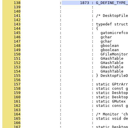
     138
                 :
        1873 : G_DEFINE_TYPE
     139
                 :             :               
     140
                 :             : 
     141
                 :             : /* DesktopFile
     142
                 :             : 
     143
                 :             : typedef struct
     144
                 :             : {
     145
                 :             :   gatomicrefco
     146
                 :             :   gchar       
     147
                 :             :   gchar       
     148
                 :             :   gboolean    
     149
                 :             :   gboolean    
     150
                 :             :   GFileMonitor
     151
                 :             :   GHashTable  
     152
                 :             :   GHashTable  
     153
                 :             :   GHashTable  
     154
                 :             :   GHashTable  
     155
                 :             : } DesktopFileD
     156
                 :             : 
     157
                 :             : static GPtrArr
     158
                 :             : static const g
     159
                 :             : static Desktop
     160
                 :             : static Desktop
     161
                 :             : static GMutex 
     162
                 :             : static const g
     163
                 :             : 
     164
                 :             : /* Monitor 'ch
     165
                 :             : static void de
     166
                 :             : 
     167
                 :             : static Desktop