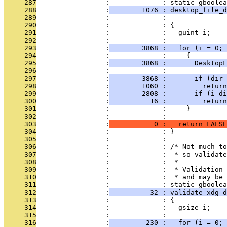
     287
                 :             : static gboolea
     288
                 :
        1076 : desktop_file_d
     289
                 :             :               
     290
                 :             : {
     291
                 :             :   guint i;
     292
                 :             : 
     293
                 :
        3868 :   for (i = 0; 
     294
                 :             :     {
     295
                 :
        3868 :       DesktopF
     296
                 :             : 
     297
                 :
        3868 :       if (dir 
     298
                 :
        1060 :         return
     299
                 :
        2808 :       if (i_di
     300
                 :
          16 :         return
     301
                 :             :     }
     302
                 :             : 
     303
                 :
           0 :   return FALSE
     304
                 :             : }
     305
                 :             : 
     306
                 :             : /* Not much to
     307
                 :             :  * so validate
     308
                 :             :  *
     309
                 :             :  * Validation 
     310
                 :             :  * and may be 
     311
                 :             : static gboolea
     312
                 :
          32 : validate_xdg_d
     313
                 :             : {
     314
                 :             :   gsize i;
     315
                 :             : 
     316
                 :
         230 :   for (i = 0; 