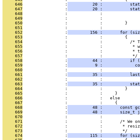
     646
                 :
          20 :           stat
     647
                 :
          20 :           stat
     648
                 :             :               
     649
                 :             :               
     650
                 :             :         }
     651
                 :             : 
     652
                 :
         156 :       for (siz
     653
                 :             :         {
     654
                 :             :           /* T
     655
                 :             :            * w
     656
                 :             :            * t
     657
                 :             :            */
     658
                 :
          44 :           if (
     659
                 :
           9 :             co
     660
                 :             : 
     661
                 :
          35 :           last
     662
                 :             : 
     663
                 :
          35 :           stat
     664
                 :             :         }
     665
                 :             :     }
     666
                 :             :   else
     667
                 :             :     {
     668
                 :
          48 :       const gc
     669
                 :
          48 :       size_t j
     670
                 :             : 
     671
                 :             :       /* We on
     672
                 :             :        * resiz
     673
                 :             :        */
     674
                 :
         115 :       for (siz