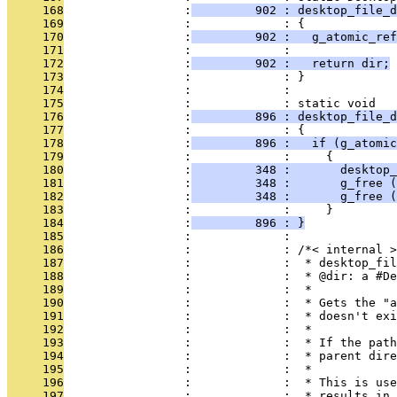
     168
                 :
         902 : desktop_file_d
     169
                 :             : {
     170
                 :
         902 :   g_atomic_ref
     171
                 :             : 
     172
                 :
         902 :   return dir;
     173
                 :             : }
     174
                 :             : 
     175
                 :             : static void
     176
                 :
         896 : desktop_file_d
     177
                 :             : {
     178
                 :
         896 :   if (g_atomic
     179
                 :             :     {
     180
                 :
         348 :       desktop
     181
                 :
         348 :       g_free (
     182
                 :
         348 :       g_free (
     183
                 :             :     }
     184
                 :
         896 : }
     185
                 :             : 
     186
                 :             : /*< internal >
     187
                 :             :  * desktop_fil
     188
                 :             :  * @dir: a #De
     189
                 :             :  *
     190
                 :             :  * Gets the "a
     191
                 :             :  * doesn't exi
     192
                 :             :  *
     193
                 :             :  * If the path
     194
                 :             :  * parent dire
     195
                 :             :  *
     196
                 :             :  * This is use
     197
                 :             :  * results in 