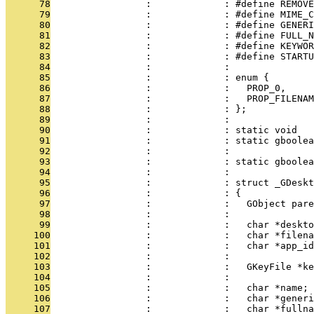
      78
                 :             : #define REMOVE
      79
                 :             : #define MIME_C
      80
                 :             : #define GENER
      81
                 :             : #define FULL_N
      82
                 :             : #define KEYWO
      83
                 :             : #define STARTU
      84
                 :             : 
      85
                 :             : enum {
      86
                 :             :   PROP_0,
      87
                 :             :   PROP_FILENAM
      88
                 :             : };
      89
                 :             : 
      90
                 :             : static void   
      91
                 :             : static gboolea
      92
                 :             :               
      93
                 :             : static gboolea
      94
                 :             : 
      95
                 :             : struct _GDeskt
      96
                 :             : {
      97
                 :             :   GObject pare
      98
                 :             : 
      99
                 :             :   char *deskto
     100
                 :             :   char *filena
     101
                 :             :   char *app_id
     102
                 :             : 
     103
                 :             :   GKeyFile *ke
     104
                 :             : 
     105
                 :             :   char *name;
     106
                 :             :   char *generi
     107
                 :             :   char *fullna