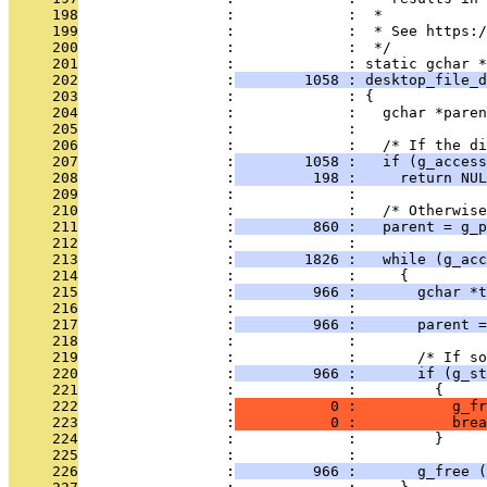
     198
                 :             :  *
     199
                 :             :  * See https:/
     200
                 :             :  */
     201
                 :             : static gchar *
     202
                 :
        1058 : desktop_file_d
     203
                 :             : {
     204
                 :             :   gchar *paren
     205
                 :             : 
     206
                 :             :   /* If the di
     207
                 :
        1058 :   if (g_access
     208
                 :
         198 :     return NUL
     209
                 :             : 
     210
                 :             :   /* Otherwise
     211
                 :
         860 :   parent = g_p
     212
                 :             : 
     213
                 :
        1826 :   while (g_acc
     214
                 :             :     {
     215
                 :
         966 :       gchar *t
     216
                 :             : 
     217
                 :
         966 :       parent 
     218
                 :             : 
     219
                 :             :       /* If so
     220
                 :
         966 :       if (g_st
     221
                 :             :         {
     222
                 :
           0 :           g_fr
     223
                 :
           0 :           brea
     224
                 :             :         }
     225
                 :             : 
     226
                 :
         966 :       g_free (