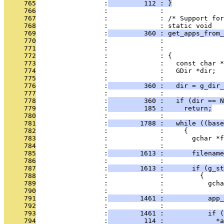
     765
                 :
         112 : }
     766
                 :             : 
     767
                 :             : /* Support for
     768
                 :             : static void
     769
                 :
         360 : get_apps_from_
     770
                 :             :               
     771
                 :             :               
     772
                 :             : {
     773
                 :             :   const char *
     774
                 :             :   GDir *dir;
     775
                 :             : 
     776
                 :
         360 :   dir = g_dir_
     777
                 :             : 
     778
                 :
         360 :   if (dir == N
     779
                 :
         185 :     return;
     780
                 :             : 
     781
                 :
        1788 :   while ((bas
     782
                 :             :     {
     783
                 :             :       gchar *f
     784
                 :             : 
     785
                 :
        1613 :       filename
     786
                 :             : 
     787
                 :
        1613 :       if (g_st
     788
                 :             :         {
     789
                 :             :           gcha
     790
                 :             : 
     791
                 :
        1461 :           app_
     792
                 :             : 
     793
                 :
        1461 :           if (
     794
                 :
         114 :             *a