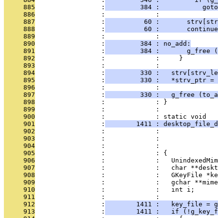
     885
                 :
         384 :           goto
     886
                 :             : 
     887
                 :
          60 :       strv[st
     888
                 :
          60 :       continue
     889
                 :             : 
     890
                 :
         384 : no_add:
     891
                 :
         384 :       g_free (
     892
                 :             :     }
     893
                 :             : 
     894
                 :
         330 :   strv[strv_le
     895
                 :
         330 :   *strv_ptr = 
     896
                 :             : 
     897
                 :
         330 :   g_free (to_a
     898
                 :             : }
     899
                 :             : 
     900
                 :             : static void
     901
                 :
        1411 : desktop_file_d
     902
                 :             :               
     903
                 :             :               
     904
                 :             :               
     905
                 :             : {
     906
                 :             :   UnindexedMim
     907
                 :             :   char **deskt
     908
                 :             :   GKeyFile *ke
     909
                 :             :   gchar **mime
     910
                 :             :   int i;
     911
                 :             : 
     912
                 :
        1411 :   key_file = g
     913
                 :
        1411 :   if (!g_key_f