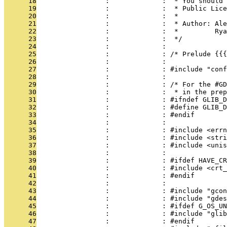
      18
                 :             :  * You should 
      19
                 :             :  * Public Lice
      20
                 :             :  *
      21
                 :             :  * Author: Ale
      22
                 :             :  *         Rya
      23
                 :             :  */
      24
                 :             : 
      25
                 :             : /* Prelude {{{
      26
                 :             : 
      27
                 :             : #include "conf
      28
                 :             : 
      29
                 :             : /* For the #GD
      30
                 :             :  * in the prep
      31
                 :             : #ifndef GLIB_D
      32
                 :             : #define GLIB_D
      33
                 :             : #endif
      34
                 :             : 
      35
                 :             : #include <errn
      36
                 :             : #include <stri
      37
                 :             : #include <unis
      38
                 :             : 
      39
                 :             : #ifdef HAVE_CR
      40
                 :             : #include <crt_
      41
                 :             : #endif
      42
                 :             : 
      43
                 :             : #include "gcon
      44
                 :             : #include "gdes
      45
                 :             : #ifdef G_OS_UN
      46
                 :             : #include "glib
      47
                 :             : #endif