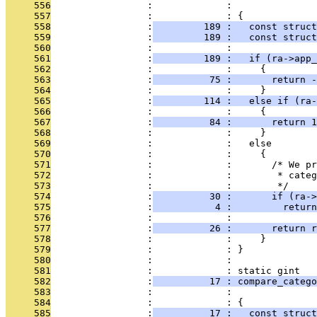
     556
                 :             :               
     557
                 :             : {
     558
                 :
         189 :   const struct
     559
                 :
         189 :   const struct
     560
                 :             : 
     561
                 :
         189 :   if (ra->app_
     562
                 :             :     {
     563
                 :
          75 :       return -
     564
                 :             :     }
     565
                 :
         114 :   else if (ra-
     566
                 :             :     {
     567
                 :
          84 :       return 1
     568
                 :             :     }
     569
                 :             :   else
     570
                 :             :     {
     571
                 :             :       /* We pr
     572
                 :             :        * categ
     573
                 :             :        */
     574
                 :
          30 :       if (ra->
     575
                 :
           4 :         return
     576
                 :             : 
     577
                 :
          26 :       return r
     578
                 :             :     }
     579
                 :             : }
     580
                 :             : 
     581
                 :             : static gint
     582
                 :
          17 : compare_catego
     583
                 :             :               
     584
                 :             : {
     585
                 :
          17 :   const struct