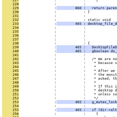
     227
                 :             :     }
     228
                 :             : 
     229
                 :
         860 :   return paren
     230
                 :             : }
     231
                 :             : 
     232
                 :             : static void
     233
                 :
         465 : desktop_file_d
     234
                 :             :               
     235
                 :             :              
     236
                 :             :              
     237
                 :             :               
     238
                 :             : {
     239
                 :
         465 :   DesktopFileD
     240
                 :
         465 :   gboolean do_
     241
                 :             : 
     242
                 :             :   /* We are no
     243
                 :             :    * because s
     244
                 :             :    *
     245
                 :             :    * After we 
     246
                 :             :    * the monit
     247
                 :             :    * asked, th
     248
                 :             :    *
     249
                 :             :    * If this i
     250
                 :             :    * desktop d
     251
                 :             :    * unless so
     252
                 :             :    */
     253
                 :
         465 :   g_mutex_loc
     254
                 :             : 
     255
                 :
         465 :   if (dir->alt
     256
                 :             :     {