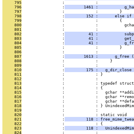
     795
                 :             : 
     796
                 :
        1461 :           g_ha
     797
                 :             :         }
     798
                 :
         152 :       else if 
     799
                 :             :         {
     800
                 :             :           gcha
     801
                 :             : 
     802
                 :
          41 :           subp
     803
                 :
          41 :           get_
     804
                 :
          41 :           g_fr
     805
                 :             :         }
     806
                 :             : 
     807
                 :
        1613 :       g_free (
     808
                 :             :     }
     809
                 :             : 
     810
                 :
         175 :   g_dir_close 
     811
                 :             : }
     812
                 :             : 
     813
                 :             : typedef struct
     814
                 :             : {
     815
                 :             :   gchar **addi
     816
                 :             :   gchar **remo
     817
                 :             :   gchar **defa
     818
                 :             : } UnindexedMim
     819
                 :             : 
     820
                 :             : static void
     821
                 :
         118 : free_mime_twea
     822
                 :             : {
     823
                 :
         118 :   UnindexedMim
     824
                 :             : 