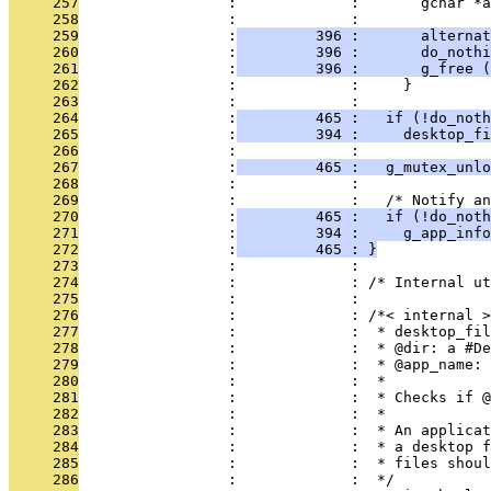
     257
                 :             :       gchar *a
     258
                 :             : 
     259
                 :
         396 :       alternat
     260
                 :
         396 :       do_nothi
     261
                 :
         396 :       g_free (
     262
                 :             :     }
     263
                 :             : 
     264
                 :
         465 :   if (!do_noth
     265
                 :
         394 :     desktop_fi
     266
                 :             : 
     267
                 :
         465 :   g_mutex_unlo
     268
                 :             : 
     269
                 :             :   /* Notify an
     270
                 :
         465 :   if (!do_noth
     271
                 :
         394 :     g_app_info
     272
                 :
         465 : }
     273
                 :             : 
     274
                 :             : /* Internal u
     275
                 :             : 
     276
                 :             : /*< internal >
     277
                 :             :  * desktop_fil
     278
                 :             :  * @dir: a #De
     279
                 :             :  * @app_name: 
     280
                 :             :  *
     281
                 :             :  * Checks if @
     282
                 :             :  *
     283
                 :             :  * An applicat
     284
                 :             :  * a desktop f
     285
                 :             :  * files shoul
     286
                 :             :  */