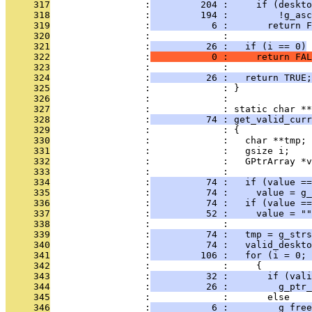
     317
                 :
         204 :     if (deskto
     318
                 :
         194 :         !g_asc
     319
                 :
           6 :       return F
     320
                 :             : 
     321
                 :
          26 :   if (i == 0)
     322
                 :
           0 :     return FAL
     323
                 :             : 
     324
                 :
          26 :   return TRUE;
     325
                 :             : }
     326
                 :             : 
     327
                 :             : static char **
     328
                 :
          74 : get_valid_curr
     329
                 :             : {
     330
                 :             :   char **tmp;
     331
                 :             :   gsize i;
     332
                 :             :   GPtrArray *v
     333
                 :             : 
     334
                 :
          74 :   if (value ==
     335
                 :
          74 :     value = g_
     336
                 :
          74 :   if (value ==
     337
                 :
          52 :     value = ""
     338
                 :             : 
     339
                 :
          74 :   tmp = g_strs
     340
                 :
          74 :   valid_deskto
     341
                 :
         106 :   for (i = 0; 
     342
                 :             :     {
     343
                 :
          32 :       if (val
     344
                 :
          26 :         g_ptr_
     345
                 :             :       else
     346
                 :
           6 :         g_free