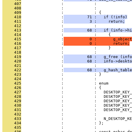
     407
                 :             :               
     408
                 :             :               
     409
                 :             : {
     410
                 :
          71 :   if (!info)
     411
                 :
           3 :     return;
     412
                 :             : 
     413
                 :
          68 :   if (info->hi
     414
                 :             :     {
     415
                 :
           0 :       g_object
     416
                 :
           0 :       return;
     417
                 :             :     }
     418
                 :             : 
     419
                 :
          68 :   g_free (info
     420
                 :
          68 :   info->deskto
     421
                 :             : 
     422
                 :
          68 :   g_hash_table
     423
                 :             : }
     424
                 :             : 
     425
                 :             : enum
     426
                 :             : {
     427
                 :             :   DESKTOP_KEY_
     428
                 :             :   DESKTOP_KEY_
     429
                 :             :   DESKTOP_KEY_
     430
                 :             :   DESKTOP_KEY_
     431
                 :             :   DESKTOP_KEY_
     432
                 :             : 
     433
                 :             :   N_DESKTOP_KE
     434
                 :             : };
     435
                 :             : 
     436
                 :             : const gchar de