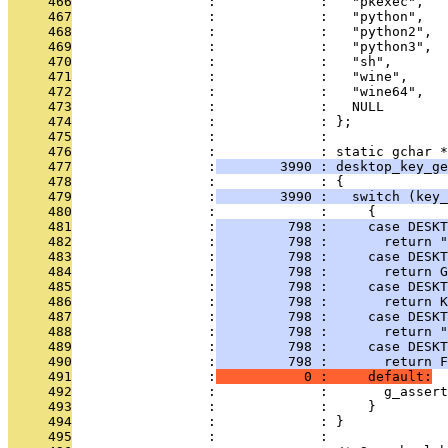
     466
                 :             :   "pkexec",
     467
                 :             :   "python",
     468
                 :             :   "python2",
     469
                 :             :   "python3",
     470
                 :             :   "sh",
     471
                 :             :   "wine",
     472
                 :             :   "wine64",
     473
                 :             :   NULL
     474
                 :             : };
     475
                 :             : 
     476
                 :             : static gchar *
     477
                 :
        3990 : desktop_key_g
     478
                 :             : {
     479
                 :
        3990 :   switch (key_
     480
                 :             :     {
     481
                 :
         798 :     case DESKT
     482
                 :
         798 :       return "
     483
                 :
         798 :     case DESKT
     484
                 :
         798 :       return G
     485
                 :
         798 :     case DESKT
     486
                 :
         798 :       return K
     487
                 :
         798 :     case DESKT
     488
                 :
         798 :       return "
     489
                 :
         798 :     case DESKT
     490
                 :
         798 :       return F
     491
                 :
           0 :     default:
     492
                 :             :       g_assert
     493
                 :             :     }
     494
                 :             : }
     495
                 :             : 