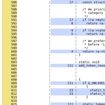
     586
                 :
          17 :   const struct
     587
                 :             : 
     588
                 :             :   /* We priori
     589
                 :             :    * category 
     590
                 :             :    */
     591
                 :
          17 :   if (ra->matc
     592
                 :
           8 :     return ra-
     593
                 :             : 
     594
                 :
           9 :   if (ra->cat
     595
                 :
           5 :     return ra-
     596
                 :             : 
     597
                 :             :   /* We prefer
     598
                 :             :    * before 'L
     599
                 :             :    */
     600
                 :
           4 :   return ra->t
     601
                 :             : }
     602
                 :             : 
     603
                 :             : static void
     604
                 :
         111 : add_token_res
     605
                 :             :               
     606
                 :             :               
     607
                 :             :               
     608
                 :             : {
     609
                 :
         111 :   if G_UNLIKEL
     610
                 :             :     {
     611
                 :
          23 :       static_t
     612
                 :
          23 :       static_t
     613
                 :             :     }
     614
                 :             : 
     615
                 :
         111 :   static_token