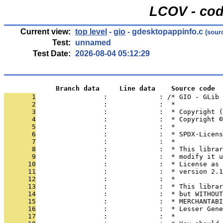
LCOV - cod
Current view:
top level
-
gio
- gdesktopappinfo.c
(sour
Test:
unnamed
Test Date:
2026-08-04 05:12:29
             Branch data     Line data    Source code
       1
                 :             : /* GIO - GLib
       2
                 :             :  *
       3
                 :             :  * Copyright (
       4
                 :             :  * Copyright ©
       5
                 :             :  *
       6
                 :             :  * SPDX-Licens
       7
                 :             :  *
       8
                 :             :  * This librar
       9
                 :             :  * modify it u
      10
                 :             :  * License as 
      11
                 :             :  * version 2.1
      12
                 :             :  *
      13
                 :             :  * This librar
      14
                 :             :  * but WITHOUT
      15
                 :             :  * MERCHANTABI
      16
                 :             :  * Lesser Gene
      17
                 :             :  *