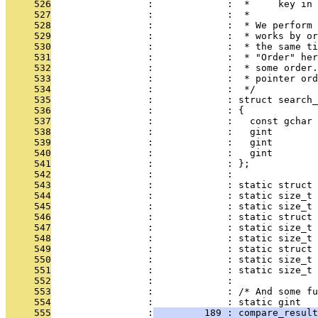
     526
                 :             :  *     key in 
     527
                 :             :  *
     528
                 :             :  * We perform 
     529
                 :             :  * works by or
     530
                 :             :  * the same ti
     531
                 :             :  * "Order" her
     532
                 :             :  * some order.
     533
                 :             :  * pointer ord
     534
                 :             :  */
     535
                 :             : struct search_
     536
                 :             : {
     537
                 :             :   const gchar 
     538
                 :             :   gint        
     539
                 :             :   gint        
     540
                 :             :   gint        
     541
                 :             : };
     542
                 :             : 
     543
                 :             : static struct 
     544
                 :             : static size_t 
     545
                 :             : static size_t 
     546
                 :             : static struct 
     547
                 :             : static size_t
     548
                 :             : static size_t 
     549
                 :             : static struct 
     550
                 :             : static size_t 
     551
                 :             : static size_t 
     552
                 :             : 
     553
                 :             : /* And some fu
     554
                 :             : static gint
     555
                 :
         189 : compare_result