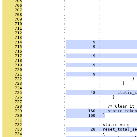
     705
                 :             :               
     706
                 :             :               
     707
                 :             :               
     708
                 :             :               
     709
                 :             :               
     710
                 :             :               
     711
                 :             :               
     712
                 :             :               
     713
                 :             :               
     714
                 :
           9 :               
     715
                 :
           9 :               
     716
                 :             :               
     717
                 :
           9 :               
     718
                 :             :               
     719
                 :
           9 :               
     720
                 :             :               
     721
                 :
           9 :               
     722
                 :             :             }
     723
                 :             :         }
     724
                 :             : 
     725
                 :
          48 :       static_s
     726
                 :             :     }
     727
                 :             : 
     728
                 :             :   /* Clear it
     729
                 :
         160 :   static_token
     730
                 :
         160 : }
     731
                 :             : 
     732
                 :             : static void
     733
                 :
          28 : reset_total_se
     734
                 :             : {