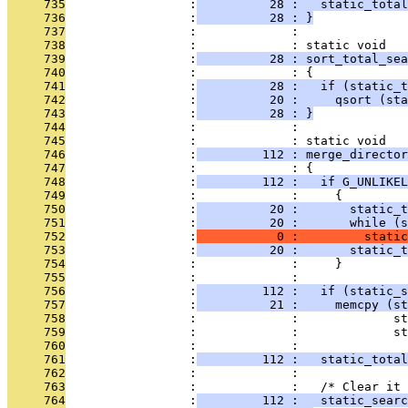
     735
                 :
          28 :   static_total
     736
                 :
          28 : }
     737
                 :             : 
     738
                 :             : static void
     739
                 :
          28 : sort_total_sea
     740
                 :             : {
     741
                 :
          28 :   if (static_t
     742
                 :
          20 :     qsort (sta
     743
                 :
          28 : }
     744
                 :             : 
     745
                 :             : static void
     746
                 :
         112 : merge_director
     747
                 :             : {
     748
                 :
         112 :   if G_UNLIKEL
     749
                 :             :     {
     750
                 :
          20 :       static_t
     751
                 :
          20 :       while (s
     752
                 :
           0 :         static
     753
                 :
          20 :       static_t
     754
                 :             :     }
     755
                 :             : 
     756
                 :
         112 :   if (static_s
     757
                 :
          21 :     memcpy (st
     758
                 :             :             st
     759
                 :             :             st
     760
                 :             : 
     761
                 :
         112 :   static_total
     762
                 :             : 
     763
                 :             :   /* Clear it
     764
                 :
         112 :   static_searc