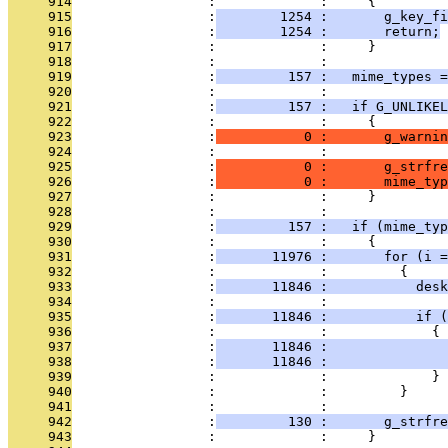
     914
                 :             :     {
     915
                 :
        1254 :       g_key_fi
     916
                 :
        1254 :       return;
     917
                 :             :     }
     918
                 :             : 
     919
                 :
         157 :   mime_types =
     920
                 :             : 
     921
                 :
         157 :   if G_UNLIKEL
     922
                 :             :     {
     923
                 :
           0 :       g_warnin
     924
                 :             :               
     925
                 :
           0 :       g_strfre
     926
                 :
           0 :       mime_typ
     927
                 :             :     }
     928
                 :             : 
     929
                 :
         157 :   if (mime_typ
     930
                 :             :     {
     931
                 :
       11976 :       for (i =
     932
                 :             :         {
     933
                 :
       11846 :           desk
     934
                 :             : 
     935
                 :
       11846 :           if (
     936
                 :             :             {
     937
                 :
       11846 :               
     938
                 :
       11846 :               
     939
                 :             :             }
     940
                 :             :         }
     941
                 :             : 
     942
                 :
         130 :       g_strfre
     943
                 :             :     }