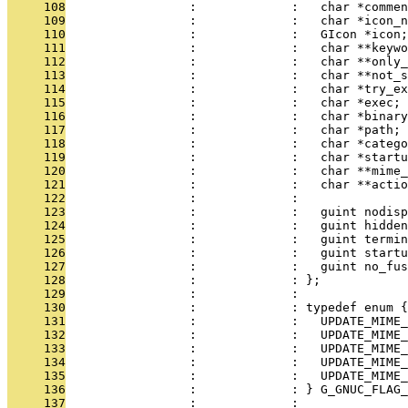
     108
                 :             :   char *commen
     109
                 :             :   char *icon_n
     110
                 :             :   GIcon *icon;
     111
                 :             :   char **keywo
     112
                 :             :   char **only_
     113
                 :             :   char **not_s
     114
                 :             :   char *try_ex
     115
                 :             :   char *exec;
     116
                 :             :   char *binary
     117
                 :             :   char *path;
     118
                 :             :   char *catego
     119
                 :             :   char *startu
     120
                 :             :   char **mime_
     121
                 :             :   char **actio
     122
                 :             : 
     123
                 :             :   guint nodisp
     124
                 :             :   guint hidden
     125
                 :             :   guint termin
     126
                 :             :   guint startu
     127
                 :             :   guint no_fus
     128
                 :             : };
     129
                 :             : 
     130
                 :             : typedef enum {
     131
                 :             :   UPDATE_MIME_
     132
                 :             :   UPDATE_MIME_
     133
                 :             :   UPDATE_MIME_
     134
                 :             :   UPDATE_MIME_
     135
                 :             :   UPDATE_MIME
     136
                 :             : } G_GNUC_FLAG_
     137
                 :             : 