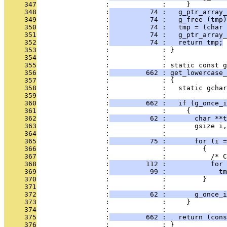
     347
                 :             :     }
     348
                 :
          74 :   g_ptr_array_
     349
                 :
          74 :   g_free (tmp)
     350
                 :
          74 :   tmp = (char 
     351
                 :
          74 :   g_ptr_array_
     352
                 :
          74 :   return tmp;
     353
                 :             : }
     354
                 :             : 
     355
                 :             : static const g
     356
                 :
         662 : get_lowercase_
     357
                 :             : {
     358
                 :             :   static gchar
     359
                 :             : 
     360
                 :
         662 :   if (g_once_i
     361
                 :             :     {
     362
                 :
          62 :       char **t
     363
                 :             :       gsize i,
     364
                 :             : 
     365
                 :
          75 :       for (i =
     366
                 :             :         {
     367
                 :             :           /* 
     368
                 :
         112 :           for 
     369
                 :
          99 :             t
     370
                 :             :         }
     371
                 :             : 
     372
                 :
          62 :       g_once_i
     373
                 :             :     }
     374
                 :             : 
     375
                 :
         662 :   return (cons
     376
                 :             : }