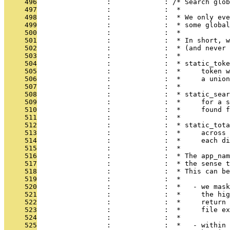
     496
                 :             : /* Search glob
     497
                 :             :  *
     498
                 :             :  * We only eve
     499
                 :             :  * some global
     500
                 :             :  *
     501
                 :             :  * In short, w
     502
                 :             :  * (and never 
     503
                 :             :  *
     504
                 :             :  * static_toke
     505
                 :             :  *     token w
     506
                 :             :  *     a union
     507
                 :             :  *
     508
                 :             :  * static_sear
     509
                 :             :  *     for a s
     510
                 :             :  *     found f
     511
                 :             :  *
     512
                 :             :  * static_tota
     513
                 :             :  *     across 
     514
                 :             :  *     each di
     515
                 :             :  *
     516
                 :             :  * The app_nam
     517
                 :             :  * the sense t
     518
                 :             :  * This can be
     519
                 :             :  *
     520
                 :             :  *   - we mask
     521
                 :             :  *     the hig
     522
                 :             :  *     return 
     523
                 :             :  *     file ex
     524
                 :             :  *
     525
                 :             :  *   - within 