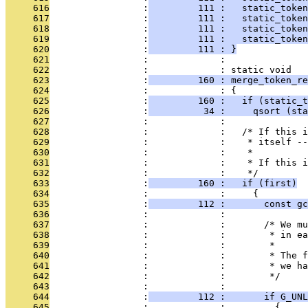
     616
                 :
         111 :   static_token
     617
                 :
         111 :   static_token
     618
                 :
         111 :   static_token
     619
                 :
         111 :   static_token
     620
                 :
         111 : }
     621
                 :             : 
     622
                 :             : static void
     623
                 :
         160 : merge_token_re
     624
                 :             : {
     625
                 :
         160 :   if (static_t
     626
                 :
          34 :     qsort (sta
     627
                 :             : 
     628
                 :             :   /* If this i
     629
                 :             :    * itself -
     630
                 :             :    *
     631
                 :             :    * If this i
     632
                 :             :    */
     633
                 :
         160 :   if (first)
     634
                 :             :     {
     635
                 :
         112 :       const gc
     636
                 :             : 
     637
                 :             :       /* We mu
     638
                 :             :        * in ea
     639
                 :             :        *
     640
                 :             :        * The f
     641
                 :             :        * we ha
     642
                 :             :        */
     643
                 :             : 
     644
                 :
         112 :       if G_UNL
     645
                 :             :         {