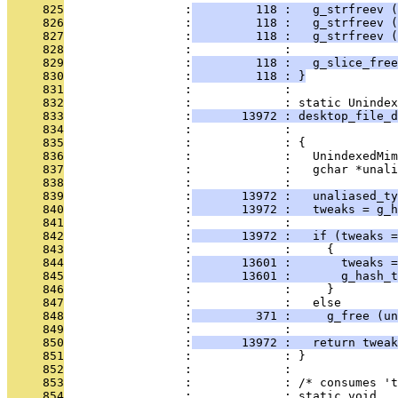
     825
                 :
         118 :   g_strfreev (
     826
                 :
         118 :   g_strfreev (
     827
                 :
         118 :   g_strfreev (
     828
                 :             : 
     829
                 :
         118 :   g_slice_free
     830
                 :
         118 : }
     831
                 :             : 
     832
                 :             : static Unindex
     833
                 :
       13972 : desktop_file_d
     834
                 :             :               
     835
                 :             : {
     836
                 :             :   UnindexedMim
     837
                 :             :   gchar *unali
     838
                 :             : 
     839
                 :
       13972 :   unaliased_ty
     840
                 :
       13972 :   tweaks = g_h
     841
                 :             : 
     842
                 :
       13972 :   if (tweaks =
     843
                 :             :     {
     844
                 :
       13601 :       tweaks =
     845
                 :
       13601 :       g_hash_t
     846
                 :             :     }
     847
                 :             :   else
     848
                 :
         371 :     g_free (un
     849
                 :             : 
     850
                 :
       13972 :   return tweak
     851
                 :             : }
     852
                 :             : 
     853
                 :             : /* consumes 't
     854
                 :             : static void