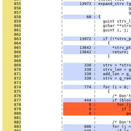
     855
                 :
       13972 : expand_strv (g
     856
                 :             :              
     857
                 :             :              g
     858
                 :
          60 : {
     859
                 :             :   guint strv_l
     860
                 :             :   gchar **strv
     861
                 :             :   guint i, j;
     862
                 :             : 
     863
                 :
       13972 :   if (!*strv_p
     864
                 :             :     {
     865
                 :
       13642 :       *strv_pt
     866
                 :
       13642 :       return;
     867
                 :             :     }
     868
                 :             : 
     869
                 :
         330 :   strv = *strv
     870
                 :
         330 :   strv_len = g
     871
                 :
         330 :   add_len = g
     872
                 :
         330 :   strv = g_ren
     873
                 :             : 
     874
                 :
         774 :   for (i = 0; 
     875
                 :             :     {
     876
                 :             :       /* Don't
     877
                 :
         444 :       if (bloc
     878
                 :
           0 :         for (j
     879
                 :
           0 :           if 
     880
                 :
           0 :             go
     881
                 :             : 
     882
                 :             :       /* Don't
     883
                 :
         606 :       for (j =
     884
                 :
         546 :         if (g_