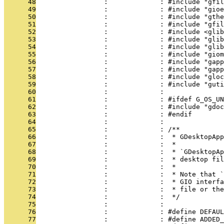
      48
                 :             : #include "gfil
      49
                 :             : #include "gioe
      50
                 :             : #include "gthe
      51
                 :             : #include "gfil
      52
                 :             : #include <glib
      53
                 :             : #include "glib
      54
                 :             : #include "glib
      55
                 :             : #include "giom
      56
                 :             : #include "gapp
      57
                 :             : #include "gapp
      58
                 :             : #include "gloc
      59
                 :             : #include "guti
      60
                 :             : 
      61
                 :             : #ifdef G_OS_UN
      62
                 :             : #include "gdoc
      63
                 :             : #endif
      64
                 :             : 
      65
                 :             : /**
      66
                 :             :  * GDesktopApp
      67
                 :             :  *
      68
                 :             :  * `GDesktopAp
      69
                 :             :  * desktop fil
      70
                 :             :  *
      71
                 :             :  * Note that `
      72
                 :             :  * GIO interfa
      73
                 :             :  * file or the
      74
                 :             :  */
      75
                 :             : 
      76
                 :             : #define DEFAUL
      77
                 :             : #define ADDED