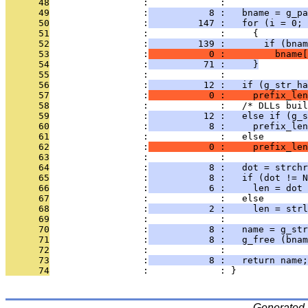
      48
                 :             : 
      49
                 :
           8 :   bname = g_pa
      50
                 :
         147 :   for (i = 0; 
      51
                 :             :     {
      52
                 :
         139 :       if (bnam
      53
                 :
           0 :         bname[
      54
                 :
          71 :     }
      55
                 :             : 
      56
                 :
          12 :   if (g_str_ha
      57
                 :
           0 :     prefix_len
      58
                 :             :   /* DLLs buil
      59
                 :
          12 :   else if (g_s
      60
                 :
           8 :     prefix_len
      61
                 :             :   else
      62
                 :
           0 :     prefix_len
      63
                 :             : 
      64
                 :
           8 :   dot = strchr
      65
                 :
           8 :   if (dot != N
      66
                 :
           6 :     len = dot
      67
                 :             :   else
      68
                 :
           2 :     len = strl
      69
                 :             : 
      70
                 :
           8 :   name = g_str
      71
                 :
           8 :   g_free (bnam
      72
                 :             : 
      73
                 :
           8 :   return name;
      74
                 :             : }
Generated 