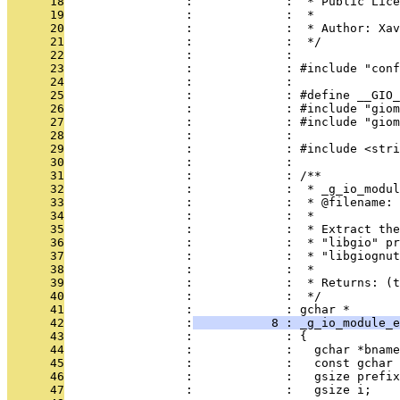
      18
                 :             :  * Public Lice
      19
                 :             :  *
      20
                 :             :  * Author: Xav
      21
                 :             :  */
      22
                 :             : 
      23
                 :             : #include "conf
      24
                 :             : 
      25
                 :             : #define __GIO_
      26
                 :             : #include "giom
      27
                 :             : #include "giom
      28
                 :             : 
      29
                 :             : #include <stri
      30
                 :             : 
      31
                 :             : /**
      32
                 :             :  * _g_io_modul
      33
                 :             :  * @filename:
      34
                 :             :  *
      35
                 :             :  * Extract the
      36
                 :             :  * "libgio" pr
      37
                 :             :  * "libgiognut
      38
                 :             :  *
      39
                 :             :  * Returns: (
      40
                 :             :  */
      41
                 :             : gchar *
      42
                 :
           8 : _g_io_module_e
      43
                 :             : {
      44
                 :             :   gchar *bname
      45
                 :             :   const gchar 
      46
                 :             :   gsize prefix
      47
                 :             :   gsize i;