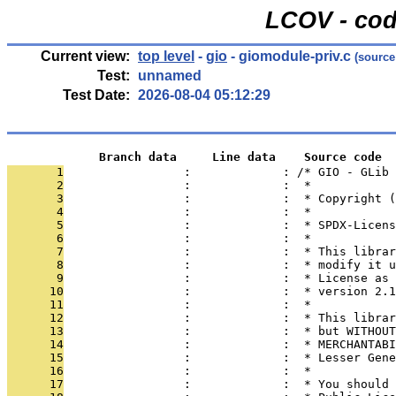
LCOV - cod
Current view:
top level
-
gio
- giomodule-priv.c
(source
Test:
unnamed
Test Date:
2026-08-04 05:12:29
             Branch data     Line data    Source code
       1
                 :             : /* GIO - GLib
       2
                 :             :  *
       3
                 :             :  * Copyright (
       4
                 :             :  *
       5
                 :             :  * SPDX-Licens
       6
                 :             :  *
       7
                 :             :  * This librar
       8
                 :             :  * modify it u
       9
                 :             :  * License as 
      10
                 :             :  * version 2.1
      11
                 :             :  *
      12
                 :             :  * This librar
      13
                 :             :  * but WITHOUT
      14
                 :             :  * MERCHANTABI
      15
                 :             :  * Lesser Gene
      16
                 :             :  *
      17
                 :             :  * You should 