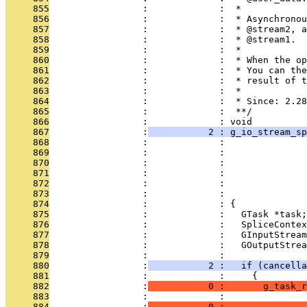
     855
                 :             :  *
     856
                 :             :  * Asynchronou
     857
                 :             :  * @stream2, a
     858
                 :             :  * @stream1.
     859
                 :             :  *
     860
                 :             :  * When the op
     861
                 :             :  * You can the
     862
                 :             :  * result of t
     863
                 :             :  *
     864
                 :             :  * Since: 2.28
     865
                 :             :  **/
     866
                 :             : void
     867
                 :
           2 : g_io_stream_sp
     868
                 :             :              
     869
                 :             :               
     870
                 :             :               
     871
                 :             :               
     872
                 :             :               
     873
                 :             :               
     874
                 :             : {
     875
                 :             :   GTask *task;
     876
                 :             :   SpliceContex
     877
                 :             :   GInputStream
     878
                 :             :   GOutputStrea
     879
                 :             : 
     880
                 :
           2 :   if (cancella
     881
                 :             :     {
     882
                 :
           0 :       g_task_r
     883
                 :             :              
     884
                 :
           0 :               