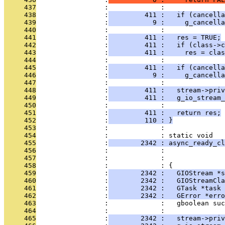
     437
                 :             : 
     438
                 :
         411 :   if (cancella
     439
                 :
           9 :     g_cancella
     440
                 :             : 
     441
                 :
         411 :   res = TRUE;
     442
                 :
         411 :   if (class->c
     443
                 :
         411 :     res = clas
     444
                 :             : 
     445
                 :
         411 :   if (cancella
     446
                 :
           9 :     g_cancella
     447
                 :             : 
     448
                 :
         411 :   stream->priv
     449
                 :
         411 :   g_io_stream_
     450
                 :             : 
     451
                 :
         411 :   return res;
     452
                 :
         110 : }
     453
                 :             : 
     454
                 :             : static void
     455
                 :
        2342 : async_ready_cl
     456
                 :             :               
     457
                 :             :               
     458
                 :             : {
     459
                 :
        2342 :   GIOStream *s
     460
                 :
        2342 :   GIOStreamCla
     461
                 :
        2342 :   GTask *task 
     462
                 :
        2342 :   GError *erro
     463
                 :             :   gboolean suc
     464
                 :             : 
     465
                 :
        2342 :   stream->priv