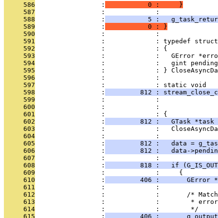
     586
                 :
           0 :     }
     587
                 :             : 
     588
                 :
           5 :   g_task_retur
     589
                 :
           0 : }
     590
                 :             : 
     591
                 :             : typedef struct
     592
                 :             : {
     593
                 :             :   GError *erro
     594
                 :             :   gint pending
     595
                 :             : } CloseAsyncDa
     596
                 :             : 
     597
                 :             : static void
     598
                 :
         812 : stream_close_c
     599
                 :             :               
     600
                 :             :               
     601
                 :             : {
     602
                 :
         812 :   GTask *task 
     603
                 :             :   CloseAsyncDa
     604
                 :             : 
     605
                 :
         812 :   data = g_tas
     606
                 :
         812 :   data->pendin
     607
                 :             : 
     608
                 :
         818 :   if (G_IS_OUT
     609
                 :             :     {
     610
                 :
         406 :       GError *
     611
                 :             : 
     612
                 :             :       /* Match
     613
                 :             :        * error
     614
                 :             :        */
     615
                 :
         406 :       g_output