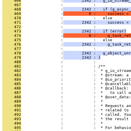
     466
                 :
        2342 :   g_io_stream_
     467
                 :             : 
     468
                 :
        2342 :   if (g_async_
     469
                 :
           0 :     success = 
     470
                 :             :   else
     471
                 :
        2342 :     success = 
     472
                 :             : 
     473
                 :
        2342 :   if (error)
     474
                 :
           0 :     g_task_ret
     475
                 :             :   else
     476
                 :
        2342 :     g_task_ret
     477
                 :             : 
     478
                 :
        2342 :   g_object_unr
     479
                 :
        2342 : }
     480
                 :             : 
     481
                 :             : /**
     482
                 :             :  * g_io_stream
     483
                 :             :  * @stream: a 
     484
                 :             :  * @io_priorit
     485
                 :             :  * @cancellab
     486
                 :             :  * @callback: 
     487
                 :             :  *   to call w
     488
                 :             :  * @user_data:
     489
                 :             :  *
     490
                 :             :  * Requests an
     491
                 :             :  * related to 
     492
                 :             :  * called. You
     493
                 :             :  * the result 
     494
                 :             :  *
     495
                 :             :  * For behavi