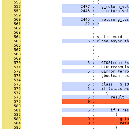
     556
                 :             : {
     557
                 :
        2477 :   g_return_val
     558
                 :
        2445 :   g_return_val
     559
                 :             : 
     560
                 :
        2445 :   return g_tas
     561
                 :
          32 : }
     562
                 :             : 
     563
                 :             : 
     564
                 :             : static void
     565
                 :
           5 : close_async_th
     566
                 :             :               
     567
                 :             :               
     568
                 :             :              
     569
                 :             : {
     570
                 :
           5 :   GIOStream *s
     571
                 :             :   GIOStreamCla
     572
                 :
           5 :   GError *erro
     573
                 :             :   gboolean res
     574
                 :             : 
     575
                 :
           5 :   class = G_IO
     576
                 :
           5 :   if (class->c
     577
                 :             :     {
     578
                 :
           5 :       result =
     579
                 :
           0 :               
     580
                 :             :               
     581
                 :
           5 :       if (!res
     582
                 :             :         {
     583
                 :
           0 :           g_ta
     584
                 :
           0 :           retu
     585
                 :             :         }