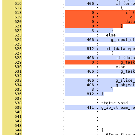
     616
                 :
         406 :       if (erro
     617
                 :             :         {
     618
                 :
           0 :           if (
     619
                 :
           0 :             g_
     620
                 :
           0 :           data
     621
                 :
           0 :         }
     622
                 :
           3 :     }
     623
                 :             :   else
     624
                 :
         406 :     g_input_st
     625
                 :             : 
     626
                 :
         812 :   if (data->pe
     627
                 :             :     {
     628
                 :
         406 :       if (data
     629
                 :
           0 :         g_task
     630
                 :             :       else
     631
                 :
         406 :         g_task
     632
                 :             : 
     633
                 :
         406 :       g_slice_
     634
                 :
         406 :       g_object
     635
                 :
           3 :     }
     636
                 :
         812 : }
     637
                 :             : 
     638
                 :             : static void
     639
                 :
         411 : g_io_stream_re
     640
                 :             :               
     641
                 :             :               
     642
                 :             :               
     643
                 :             :               
     644
                 :             : {
     645
                 :             :   GInputStream