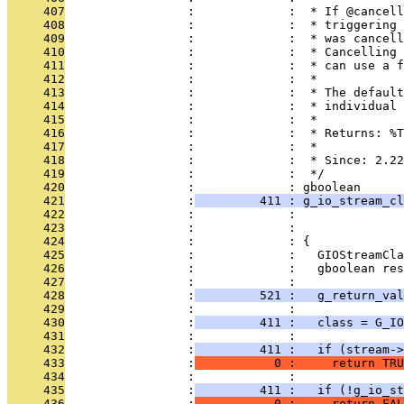
     407
                 :             :  * If @cancell
     408
                 :             :  * triggering 
     409
                 :             :  * was cancell
     410
                 :             :  * Cancelling 
     411
                 :             :  * can use a f
     412
                 :             :  *
     413
                 :             :  * The default
     414
                 :             :  * individual 
     415
                 :             :  *
     416
                 :             :  * Returns: %T
     417
                 :             :  *
     418
                 :             :  * Since: 2.22
     419
                 :             :  */
     420
                 :             : gboolean
     421
                 :
         411 : g_io_stream_cl
     422
                 :             :              
     423
                 :             :               
     424
                 :             : {
     425
                 :             :   GIOStreamCla
     426
                 :             :   gboolean res
     427
                 :             : 
     428
                 :
         521 :   g_return_val
     429
                 :             : 
     430
                 :
         411 :   class = G_IO
     431
                 :             : 
     432
                 :
         411 :   if (stream->
     433
                 :
           0 :     return TRU
     434
                 :             : 
     435
                 :
         411 :   if (!g_io_st
     436
                 :
           0 :     return FAL