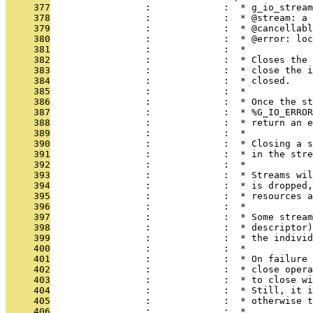
     377
                 :             :  * g_io_stream
     378
                 :             :  * @stream: a 
     379
                 :             :  * @cancellabl
     380
                 :             :  * @error: loc
     381
                 :             :  *
     382
                 :             :  * Closes the 
     383
                 :             :  * close the i
     384
                 :             :  * closed.
     385
                 :             :  *
     386
                 :             :  * Once the st
     387
                 :             :  * %G_IO_ERROR
     388
                 :             :  * return an e
     389
                 :             :  *
     390
                 :             :  * Closing a s
     391
                 :             :  * in the stre
     392
                 :             :  *
     393
                 :             :  * Streams wil
     394
                 :             :  * is dropped,
     395
                 :             :  * resources a
     396
                 :             :  *
     397
                 :             :  * Some stream
     398
                 :             :  * descriptor)
     399
                 :             :  * the indivi
     400
                 :             :  *
     401
                 :             :  * On failure 
     402
                 :             :  * close opera
     403
                 :             :  * to close wi
     404
                 :             :  * Still, it i
     405
                 :             :  * otherwise t
     406
                 :             :  *