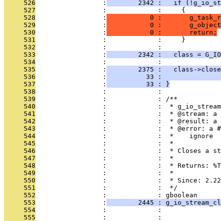
     526
                 :
        2342 :   if (!g_io_st
     527
                 :             :     {
     528
                 :
           0 :       g_task_
     529
                 :
           0 :       g_object
     530
                 :
           0 :       return;
     531
                 :             :     }
     532
                 :             : 
     533
                 :
        2342 :   class = G_IO
     534
                 :             : 
     535
                 :
        2375 :   class->close
     536
                 :
          33 :               
     537
                 :
          33 : }
     538
                 :             : 
     539
                 :             : /**
     540
                 :             :  * g_io_stream
     541
                 :             :  * @stream: a 
     542
                 :             :  * @result: a 
     543
                 :             :  * @error: a #
     544
                 :             :  *    ignore
     545
                 :             :  *
     546
                 :             :  * Closes a st
     547
                 :             :  *
     548
                 :             :  * Returns: %T
     549
                 :             :  *
     550
                 :             :  * Since: 2.22
     551
                 :             :  */
     552
                 :             : gboolean
     553
                 :
        2445 : g_io_stream_cl
     554
                 :             :               
     555
                 :             :               