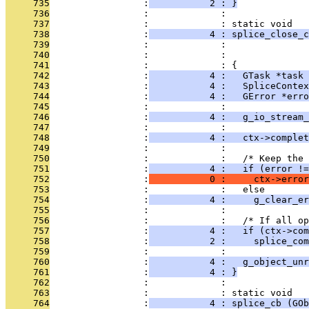
     735
                 :
           2 : }
     736
                 :             : 
     737
                 :             : static void
     738
                 :
           4 : splice_close_
     739
                 :             :               
     740
                 :             :               
     741
                 :             : {
     742
                 :
           4 :   GTask *task 
     743
                 :
           4 :   SpliceContex
     744
                 :
           4 :   GError *erro
     745
                 :             : 
     746
                 :
           4 :   g_io_stream_
     747
                 :             : 
     748
                 :
           4 :   ctx->complet
     749
                 :             : 
     750
                 :             :   /* Keep the 
     751
                 :
           4 :   if (error !=
     752
                 :
           0 :     ctx->error
     753
                 :             :   else
     754
                 :
           4 :     g_clear_er
     755
                 :             : 
     756
                 :             :   /* If all op
     757
                 :
           4 :   if (ctx->com
     758
                 :
           2 :     splice_com
     759
                 :             : 
     760
                 :
           4 :   g_object_unr
     761
                 :
           4 : }
     762
                 :             : 
     763
                 :             : static void
     764
                 :
           4 : splice_cb (GOb