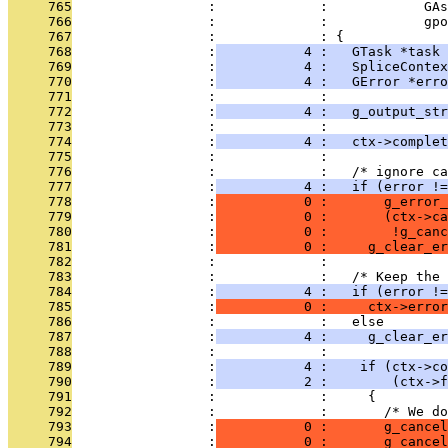
     765
                 :             :            GAs
     766
                 :             :            gpo
     767
                 :             : {
     768
                 :
           4 :   GTask *task 
     769
                 :
           4 :   SpliceContex
     770
                 :
           4 :   GError *erro
     771
                 :             : 
     772
                 :
           4 :   g_output_str
     773
                 :             : 
     774
                 :
           4 :   ctx->complet
     775
                 :             : 
     776
                 :             :   /* ignore ca
     777
                 :
           4 :   if (error !=
     778
                 :
           0 :       g_error_
     779
                 :
           0 :       (ctx->ca
     780
                 :
           0 :        !g_canc
     781
                 :
           0 :     g_clear_er
     782
                 :             : 
     783
                 :             :   /* Keep the 
     784
                 :
           4 :   if (error !=
     785
                 :
           0 :     ctx->error
     786
                 :             :   else
     787
                 :
           4 :     g_clear_er
     788
                 :             : 
     789
                 :
           4 :    if (ctx->co
     790
                 :
           2 :        (ctx->f
     791
                 :             :     {
     792
                 :             :       /* We do
     793
                 :
           0 :       g_cancel
     794
                 :
           0 :       g_cancel