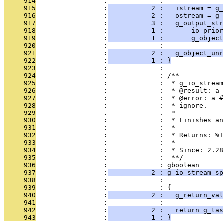
     914
                 :             : 
     915
                 :
           2 :   istream = g_
     916
                 :
           2 :   ostream = g
     917
                 :
           3 :   g_output_str
     918
                 :
           1 :       io_prior
     919
                 :
           1 :       g_object
     920
                 :             : 
     921
                 :
           2 :   g_object_unr
     922
                 :
           1 : }
     923
                 :             : 
     924
                 :             : /**
     925
                 :             :  * g_io_stream
     926
                 :             :  * @result: a 
     927
                 :             :  * @error: a #
     928
                 :             :  * ignore.
     929
                 :             :  *
     930
                 :             :  * Finishes an
     931
                 :             :  *
     932
                 :             :  * Returns: %T
     933
                 :             :  *
     934
                 :             :  * Since: 2.28
     935
                 :             :  **/
     936
                 :             : gboolean
     937
                 :
           2 : g_io_stream_sp
     938
                 :             :               
     939
                 :             : {
     940
                 :
           2 :   g_return_val
     941
                 :             : 
     942
                 :
           2 :   return g_tas
     943
                 :
           1 : }