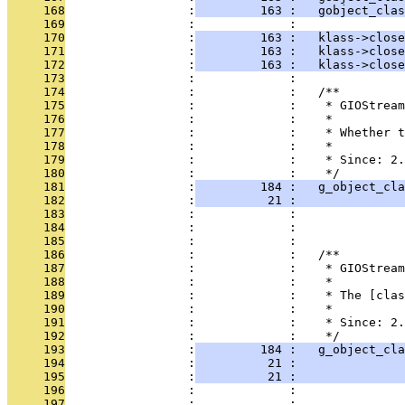
     168
                 :
         163 :   gobject_clas
     169
                 :             : 
     170
                 :
         163 :   klass->close
     171
                 :
         163 :   klass->clos
     172
                 :
         163 :   klass->close
     173
                 :             : 
     174
                 :             :   /**
     175
                 :             :    * GIOStream
     176
                 :             :    *
     177
                 :             :    * Whether t
     178
                 :             :    *
     179
                 :             :    * Since: 2.
     180
                 :             :    */
     181
                 :
         184 :   g_object_cla
     182
                 :
          21 :               
     183
                 :             :               
     184
                 :             :               
     185
                 :             : 
     186
                 :             :   /**
     187
                 :             :    * GIOStream
     188
                 :             :    *
     189
                 :             :    * The [cla
     190
                 :             :    *
     191
                 :             :    * Since: 2.
     192
                 :             :    */
     193
                 :
         184 :   g_object_cla
     194
                 :
          21 :               
     195
                 :
          21 :              
     196
                 :             :               
     197
                 :             : 