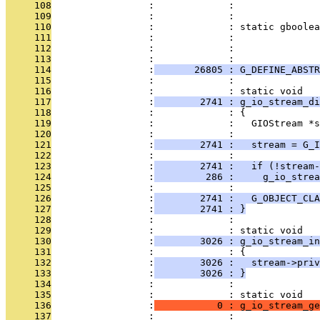
     108
                 :             :               
     109
                 :             :               
     110
                 :             : static gboolea
     111
                 :             :               
     112
                 :             :               
     113
                 :             : 
     114
                 :
       26805 : G_DEFINE_ABSTR
     115
                 :             : 
     116
                 :             : static void
     117
                 :
        2741 : g_io_stream_di
     118
                 :             : {
     119
                 :             :   GIOStream *s
     120
                 :             : 
     121
                 :
        2741 :   stream = G_I
     122
                 :             : 
     123
                 :
        2741 :   if (!stream-
     124
                 :
         286 :     g_io_strea
     125
                 :             : 
     126
                 :
        2741 :   G_OBJECT_CLA
     127
                 :
        2741 : }
     128
                 :             : 
     129
                 :             : static void
     130
                 :
        3026 : g_io_stream_in
     131
                 :             : {
     132
                 :
        3026 :   stream->priv
     133
                 :
        3026 : }
     134
                 :             : 
     135
                 :             : static void
     136
                 :
           0 : g_io_stream_ge
     137
                 :             :              