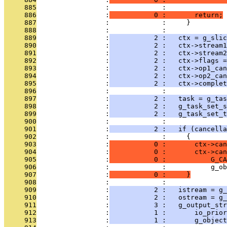
     885
                 :             :               
     886
                 :
           0 :       return;
     887
                 :             :     }
     888
                 :             : 
     889
                 :
           2 :   ctx = g_slic
     890
                 :
           2 :   ctx->stream
     891
                 :
           2 :   ctx->stream
     892
                 :
           2 :   ctx->flags =
     893
                 :
           2 :   ctx->op1_can
     894
                 :
           2 :   ctx->op2_can
     895
                 :
           2 :   ctx->complet
     896
                 :             : 
     897
                 :
           2 :   task = g_tas
     898
                 :
           2 :   g_task_set_s
     899
                 :
           2 :   g_task_set_t
     900
                 :             : 
     901
                 :
           2 :   if (cancella
     902
                 :             :     {
     903
                 :
           0 :       ctx->ca
     904
                 :
           0 :       ctx->can
     905
                 :
           0 :           G_CA
     906
                 :             :           g_ob
     907
                 :
           0 :     }
     908
                 :             : 
     909
                 :
           2 :   istream = g_
     910
                 :
           2 :   ostream = g
     911
                 :
           3 :   g_output_str
     912
                 :
           1 :       io_prior
     913
                 :
           1 :       g_object