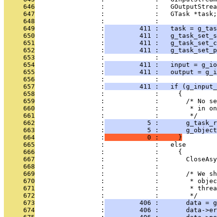
     646
                 :             :   GOutputStrea
     647
                 :             :   GTask *task;
     648
                 :             : 
     649
                 :
         411 :   task = g_tas
     650
                 :
         411 :   g_task_set_s
     651
                 :
         411 :   g_task_set_c
     652
                 :
         411 :   g_task_set_p
     653
                 :             : 
     654
                 :
         411 :   input = g_io
     655
                 :
         411 :   output = g_i
     656
                 :             : 
     657
                 :
         411 :   if (g_input_
     658
                 :             :     {
     659
                 :             :       /* No se
     660
                 :             :        * in on
     661
                 :             :        */
     662
                 :
           5 :       g_task_r
     663
                 :
           5 :       g_object
     664
                 :
           0 :     }
     665
                 :             :   else
     666
                 :             :     {
     667
                 :             :       CloseAsy
     668
                 :             : 
     669
                 :             :       /* We sh
     670
                 :             :        * objec
     671
                 :             :        * threa
     672
                 :             :        */
     673
                 :
         406 :       data = g
     674
                 :
         406 :       data->er