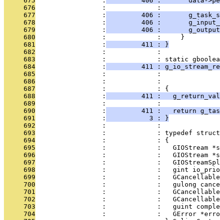
     675
                 :
         406 :       data->pe
     676
                 :             : 
     677
                 :
         406 :       g_task_s
     678
                 :
         406 :       g_input_
     679
                 :
         406 :       g_output
     680
                 :             :     }
     681
                 :
         411 : }
     682
                 :             : 
     683
                 :             : static gboolea
     684
                 :
         411 : g_io_stream_re
     685
                 :             :               
     686
                 :             :               
     687
                 :             : {
     688
                 :
         411 :   g_return_val
     689
                 :             : 
     690
                 :
         411 :   return g_tas
     691
                 :
           3 : }
     692
                 :             : 
     693
                 :             : typedef struct
     694
                 :             : {
     695
                 :             :   GIOStream *s
     696
                 :             :   GIOStream *s
     697
                 :             :   GIOStreamSpl
     698
                 :             :   gint io_prio
     699
                 :             :   GCancellable
     700
                 :             :   gulong cance
     701
                 :             :   GCancellable
     702
                 :             :   GCancellable
     703
                 :             :   guint comple
     704
                 :             :   GError *erro