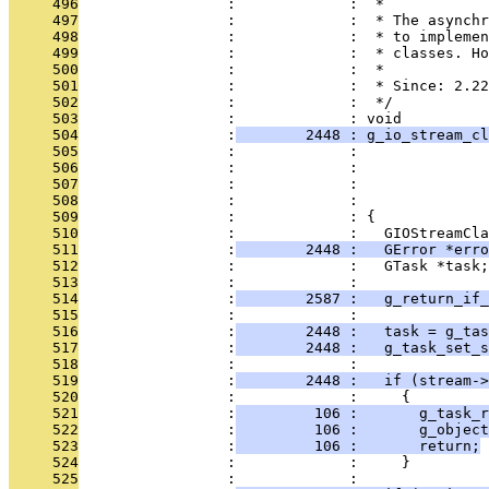
     496
                 :             :  *
     497
                 :             :  * The asynchr
     498
                 :             :  * to implemen
     499
                 :             :  * classes. Ho
     500
                 :             :  *
     501
                 :             :  * Since: 2.22
     502
                 :             :  */
     503
                 :             : void
     504
                 :
        2448 : g_io_stream_cl
     505
                 :             :               
     506
                 :             :               
     507
                 :             :               
     508
                 :             :              
     509
                 :             : {
     510
                 :             :   GIOStreamCla
     511
                 :
        2448 :   GError *erro
     512
                 :             :   GTask *task;
     513
                 :             : 
     514
                 :
        2587 :   g_return_if_
     515
                 :             : 
     516
                 :
        2448 :   task = g_tas
     517
                 :
        2448 :   g_task_set_s
     518
                 :             : 
     519
                 :
        2448 :   if (stream->
     520
                 :             :     {
     521
                 :
         106 :       g_task_r
     522
                 :
         106 :       g_object
     523
                 :
         106 :       return;
     524
                 :             :     }
     525
                 :             : 