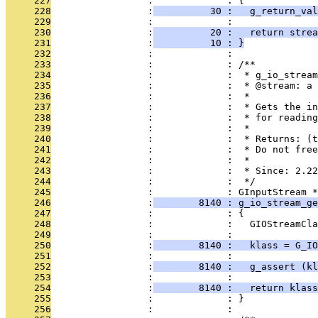
     227
                 :             : {
     228
                 :
          30 :   g_return_val
     229
                 :             : 
     230
                 :
          20 :   return strea
     231
                 :
          10 : }
     232
                 :             : 
     233
                 :             : /**
     234
                 :             :  * g_io_stream
     235
                 :             :  * @stream: a 
     236
                 :             :  *
     237
                 :             :  * Gets the in
     238
                 :             :  * for reading
     239
                 :             :  *
     240
                 :             :  * Returns: (t
     241
                 :             :  * Do not free
     242
                 :             :  *
     243
                 :             :  * Since: 2.22
     244
                 :             :  */
     245
                 :             : GInputStream *
     246
                 :
        8140 : g_io_stream_ge
     247
                 :             : {
     248
                 :             :   GIOStreamCla
     249
                 :             : 
     250
                 :
        8140 :   klass = G_IO
     251
                 :             : 
     252
                 :
        8140 :   g_assert (kl
     253
                 :             : 
     254
                 :
        8140 :   return klass
     255
                 :             : }
     256
                 :             : 