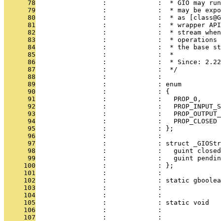
      78
                 :             :  * GIO may run
      79
                 :             :  * may be expo
      80
                 :             :  * as [class@G
      81
                 :             :  * wrapper API
      82
                 :             :  * stream when
      83
                 :             :  * operations 
      84
                 :             :  * the base st
      85
                 :             :  *
      86
                 :             :  * Since: 2.22
      87
                 :             :  */
      88
                 :             : 
      89
                 :             : enum
      90
                 :             : {
      91
                 :             :   PROP_0,
      92
                 :             :   PROP_INPUT_S
      93
                 :             :   PROP_OUTPUT_
      94
                 :             :   PROP_CLOSED
      95
                 :             : };
      96
                 :             : 
      97
                 :             : struct _GIOStr
      98
                 :             :   guint closed
      99
                 :             :   guint pendin
     100
                 :             : };
     101
                 :             : 
     102
                 :             : static gboolea
     103
                 :             :               
     104
                 :             :               
     105
                 :             : static void   
     106
                 :             :               
     107
                 :             :               