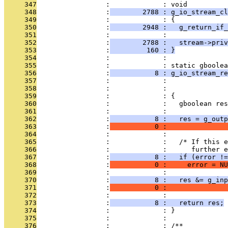
     347
                 :             : void
     348
                 :
        2788 : g_io_stream_cl
     349
                 :             : {
     350
                 :
        2948 :   g_return_if_
     351
                 :             : 
     352
                 :
        2788 :   stream->priv
     353
                 :
         160 : }
     354
                 :             : 
     355
                 :             : static gboolea
     356
                 :
           8 : g_io_stream_re
     357
                 :             :               
     358
                 :             :               
     359
                 :             : {
     360
                 :             :   gboolean res
     361
                 :             : 
     362
                 :
           8 :   res = g_outp
     363
                 :
           0 :               
     364
                 :             : 
     365
                 :             :   /* If this e
     366
                 :             :      further e
     367
                 :
           8 :   if (error !=
     368
                 :
           0 :     error = NU
     369
                 :             : 
     370
                 :
           8 :   res &= g_inp
     371
                 :
           0 :               
     372
                 :             : 
     373
                 :
           8 :   return res;
     374
                 :             : }
     375
                 :             : 
     376
                 :             : /**