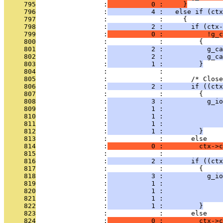
     795
                 :
           0 :     }
     796
                 :
           4 :   else if (ctx
     797
                 :             :     {
     798
                 :
           2 :       if (ctx-
     799
                 :
           0 :           !g_c
     800
                 :             :         {
     801
                 :
           2 :           g_ca
     802
                 :
           2 :           g_ca
     803
                 :
           1 :         }
     804
                 :             : 
     805
                 :             :       /* Close
     806
                 :
           2 :       if ((ctx
     807
                 :             :         {
     808
                 :
           3 :           g_io
     809
                 :
           1 :               
     810
                 :
           1 :               
     811
                 :
           1 :               
     812
                 :
           1 :         }
     813
                 :             :       else
     814
                 :
           0 :         ctx->c
     815
                 :             : 
     816
                 :
           2 :       if ((ctx
     817
                 :             :         {
     818
                 :
           3 :           g_io
     819
                 :
           1 :               
     820
                 :
           1 :               
     821
                 :
           1 :               
     822
                 :
           1 :         }
     823
                 :             :       else
     824
                 :
           0 :         ctx->c