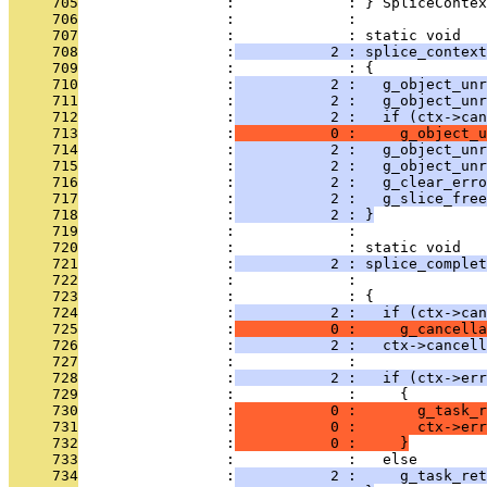
     705
                 :             : } SpliceContex
     706
                 :             : 
     707
                 :             : static void
     708
                 :
           2 : splice_contex
     709
                 :             : {
     710
                 :
           2 :   g_object_unr
     711
                 :
           2 :   g_object_unr
     712
                 :
           2 :   if (ctx->can
     713
                 :
           0 :     g_object_u
     714
                 :
           2 :   g_object_un
     715
                 :
           2 :   g_object_un
     716
                 :
           2 :   g_clear_erro
     717
                 :
           2 :   g_slice_free
     718
                 :
           2 : }
     719
                 :             : 
     720
                 :             : static void
     721
                 :
           2 : splice_complet
     722
                 :             :               
     723
                 :             : {
     724
                 :
           2 :   if (ctx->can
     725
                 :
           0 :     g_cancella
     726
                 :
           2 :   ctx->cancell
     727
                 :             : 
     728
                 :
           2 :   if (ctx->err
     729
                 :             :     {
     730
                 :
           0 :       g_task_r
     731
                 :
           0 :       ctx->err
     732
                 :
           0 :     }
     733
                 :             :   else
     734
                 :
           2 :     g_task_ret