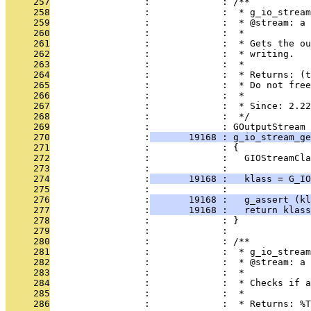
     257
                 :             : /**
     258
                 :             :  * g_io_stream
     259
                 :             :  * @stream: a 
     260
                 :             :  *
     261
                 :             :  * Gets the ou
     262
                 :             :  * writing.
     263
                 :             :  *
     264
                 :             :  * Returns: (t
     265
                 :             :  * Do not free
     266
                 :             :  *
     267
                 :             :  * Since: 2.22
     268
                 :             :  */
     269
                 :             : GOutputStream 
     270
                 :
       19168 : g_io_stream_ge
     271
                 :             : {
     272
                 :             :   GIOStreamCla
     273
                 :             : 
     274
                 :
       19168 :   klass = G_IO
     275
                 :             : 
     276
                 :
       19168 :   g_assert (kl
     277
                 :
       19168 :   return klass
     278
                 :             : }
     279
                 :             : 
     280
                 :             : /**
     281
                 :             :  * g_io_stream
     282
                 :             :  * @stream: a 
     283
                 :             :  *
     284
                 :             :  * Checks if a
     285
                 :             :  *
     286
                 :             :  * Returns: %