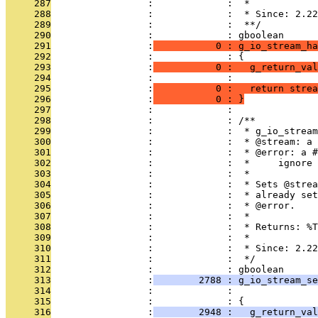
     287
                 :             :  *
     288
                 :             :  * Since: 2.22
     289
                 :             :  **/
     290
                 :             : gboolean
     291
                 :
           0 : g_io_stream_ha
     292
                 :             : {
     293
                 :
           0 :   g_return_val
     294
                 :             : 
     295
                 :
           0 :   return strea
     296
                 :
           0 : }
     297
                 :             : 
     298
                 :             : /**
     299
                 :             :  * g_io_stream
     300
                 :             :  * @stream: a 
     301
                 :             :  * @error: a #
     302
                 :             :  *     ignore
     303
                 :             :  *
     304
                 :             :  * Sets @strea
     305
                 :             :  * already set
     306
                 :             :  * @error.
     307
                 :             :  *
     308
                 :             :  * Returns: %T
     309
                 :             :  *
     310
                 :             :  * Since: 2.22
     311
                 :             :  */
     312
                 :             : gboolean
     313
                 :
        2788 : g_io_stream_se
     314
                 :             :               
     315
                 :             : {
     316
                 :
        2948 :   g_return_val