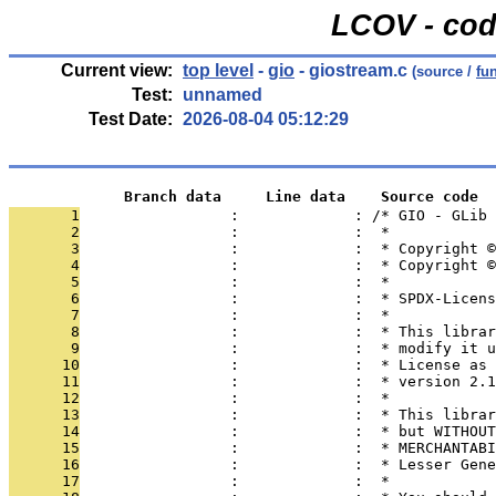
LCOV - cod
Current view:
top level
-
gio
- giostream.c
(source /
fu
Test:
unnamed
Test Date:
2026-08-04 05:12:29
             Branch data     Line data    Source code
       1
                 :             : /* GIO - GLib
       2
                 :             :  *
       3
                 :             :  * Copyright ©
       4
                 :             :  * Copyright ©
       5
                 :             :  *
       6
                 :             :  * SPDX-Licens
       7
                 :             :  *
       8
                 :             :  * This librar
       9
                 :             :  * modify it u
      10
                 :             :  * License as 
      11
                 :             :  * version 2.1
      12
                 :             :  *
      13
                 :             :  * This librar
      14
                 :             :  * but WITHOUT
      15
                 :             :  * MERCHANTABI
      16
                 :             :  * Lesser Gene
      17
                 :             :  *