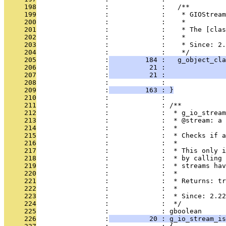
     198
                 :             :   /**
     199
                 :             :    * GIOStream
     200
                 :             :    *
     201
                 :             :    * The [cla
     202
                 :             :    *
     203
                 :             :    * Since: 2.
     204
                 :             :    */
     205
                 :
         184 :   g_object_cla
     206
                 :
          21 :               
     207
                 :
          21 :               
     208
                 :             :               
     209
                 :
         163 : }
     210
                 :             : 
     211
                 :             : /**
     212
                 :             :  * g_io_stream
     213
                 :             :  * @stream: a 
     214
                 :             :  *
     215
                 :             :  * Checks if a
     216
                 :             :  *
     217
                 :             :  * This only i
     218
                 :             :  * by calling 
     219
                 :             :  * streams hav
     220
                 :             :  *
     221
                 :             :  * Returns: tr
     222
                 :             :  *
     223
                 :             :  * Since: 2.22
     224
                 :             :  */
     225
                 :             : gboolean
     226
                 :
          20 : g_io_stream_is