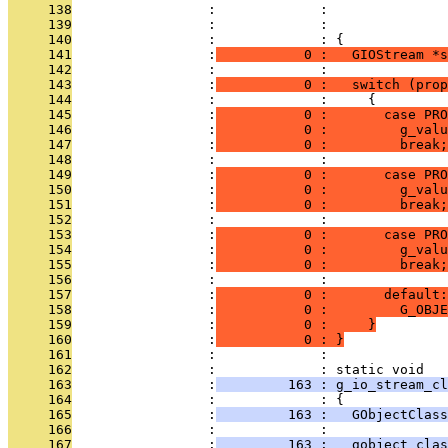
     138
                 :             :               
     139
                 :             :               
     140
                 :             : {
     141
                 :
           0 :   GIOStream *s
     142
                 :             : 
     143
                 :
           0 :   switch (prop
     144
                 :             :     {
     145
                 :
           0 :       case PRO
     146
                 :
           0 :         g_valu
     147
                 :
           0 :         break;
     148
                 :             : 
     149
                 :
           0 :       case PRO
     150
                 :
           0 :         g_valu
     151
                 :
           0 :         break;
     152
                 :             : 
     153
                 :
           0 :       case PRO
     154
                 :
           0 :         g_valu
     155
                 :
           0 :         break;
     156
                 :             : 
     157
                 :
           0 :       default:
     158
                 :
           0 :         G_OBJE
     159
                 :
           0 :     }
     160
                 :
           0 : }
     161
                 :             : 
     162
                 :             : static void
     163
                 :
         163 : g_io_stream_cl
     164
                 :             : {
     165
                 :
         163 :   GObjectClass
     166
                 :             : 
     167
                 :
         163 :   gobject_clas