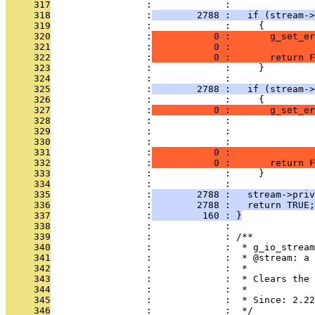
     317
                 :             : 
     318
                 :
        2788 :   if (stream->
     319
                 :             :     {
     320
                 :
           0 :       g_set_er
     321
                 :
           0 :               
     322
                 :
           0 :       return F
     323
                 :             :     }
     324
                 :             : 
     325
                 :
        2788 :   if (stream->
     326
                 :             :     {
     327
                 :
           0 :       g_set_er
     328
                 :             :               
     329
                 :             :               
     330
                 :             :               
     331
                 :
           0 :               
     332
                 :
           0 :       return F
     333
                 :             :     }
     334
                 :             : 
     335
                 :
        2788 :   stream->priv
     336
                 :
        2788 :   return TRUE;
     337
                 :
         160 : }
     338
                 :             : 
     339
                 :             : /**
     340
                 :             :  * g_io_stream
     341
                 :             :  * @stream: a 
     342
                 :             :  *
     343
                 :             :  * Clears the 
     344
                 :             :  *
     345
                 :             :  * Since: 2.22
     346
                 :             :  */