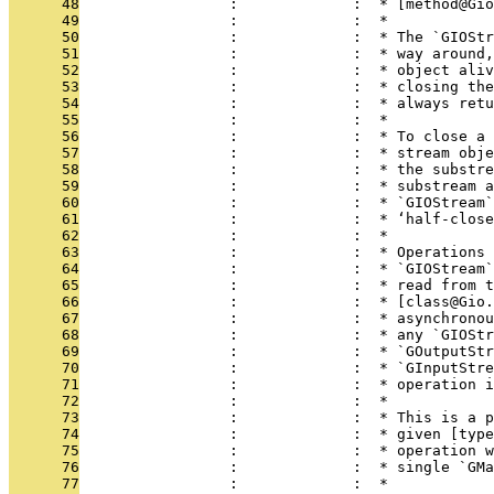
      48
                 :             :  * [method@Gio
      49
                 :             :  *
      50
                 :             :  * The `GIOStr
      51
                 :             :  * way around,
      52
                 :             :  * object aliv
      53
                 :             :  * closing the
      54
                 :             :  * always ret
      55
                 :             :  *
      56
                 :             :  * To close a 
      57
                 :             :  * stream obje
      58
                 :             :  * the substre
      59
                 :             :  * substream a
      60
                 :             :  * `GIOStream`
      61
                 :             :  * ‘half-close
      62
                 :             :  *
      63
                 :             :  * Operations 
      64
                 :             :  * `GIOStream`
      65
                 :             :  * read from t
      66
                 :             :  * [class@Gio.
      67
                 :             :  * asynchronou
      68
                 :             :  * any `GIOStr
      69
                 :             :  * `GOutputStr
      70
                 :             :  * `GInputStre
      71
                 :             :  * operation i
      72
                 :             :  *
      73
                 :             :  * This is a p
      74
                 :             :  * given [type
      75
                 :             :  * operation w
      76
                 :             :  * single `GMa
      77
                 :             :  *