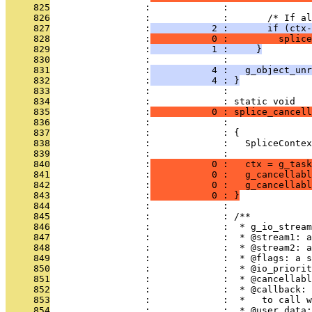
     825
                 :             : 
     826
                 :             :       /* If al
     827
                 :
           2 :       if (ctx-
     828
                 :
           0 :         splice
     829
                 :
           1 :     }
     830
                 :             : 
     831
                 :
           4 :   g_object_unr
     832
                 :
           4 : }
     833
                 :             : 
     834
                 :             : static void
     835
                 :
           0 : splice_cancell
     836
                 :             :               
     837
                 :             : {
     838
                 :             :   SpliceContex
     839
                 :             : 
     840
                 :
           0 :   ctx = g_task
     841
                 :
           0 :   g_cancellabl
     842
                 :
           0 :   g_cancellabl
     843
                 :
           0 : }
     844
                 :             : 
     845
                 :             : /**
     846
                 :             :  * g_io_stream
     847
                 :             :  * @stream1: a
     848
                 :             :  * @stream2: a
     849
                 :             :  * @flags: a s
     850
                 :             :  * @io_priorit
     851
                 :             :  * @cancellabl
     852
                 :             :  * @callback: 
     853
                 :             :  *   to call w
     854
                 :             :  * @user_data: