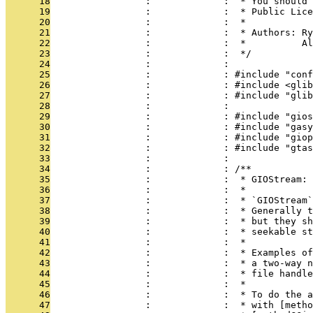
      18
                 :             :  * You should 
      19
                 :             :  * Public Lice
      20
                 :             :  *
      21
                 :             :  * Authors: Ry
      22
                 :             :  *          Al
      23
                 :             :  */
      24
                 :             : 
      25
                 :             : #include "conf
      26
                 :             : #include <glib
      27
                 :             : #include "glib
      28
                 :             : 
      29
                 :             : #include "gios
      30
                 :             : #include "gasy
      31
                 :             : #include "giop
      32
                 :             : #include "gtas
      33
                 :             : 
      34
                 :             : /**
      35
                 :             :  * GIOStream:
      36
                 :             :  *
      37
                 :             :  * `GIOStream`
      38
                 :             :  * Generally t
      39
                 :             :  * but they sh
      40
                 :             :  * seekable st
      41
                 :             :  *
      42
                 :             :  * Examples of
      43
                 :             :  * a two-way n
      44
                 :             :  * file handle
      45
                 :             :  *
      46
                 :             :  * To do the a
      47
                 :             :  * with [metho