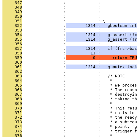
     347
                 :             :               
     348
                 :             :               
     349
                 :             :               
     350
                 :             :               
     351
                 :             : {
     352
                 :
        1314 :   gboolean int
     353
                 :             : 
     354
                 :
        1314 :   g_assert (!c
     355
                 :
        1314 :   g_assert (!r
     356
                 :             : 
     357
                 :
        1314 :   if (fms->bas
     358
                 :
          13 :               
     359
                 :
           0 :     return TRU
     360
                 :             : 
     361
                 :
        1314 :   g_mutex_lock
     362
                 :             : 
     363
                 :             :   /* NOTE:
     364
                 :             :    *
     365
                 :             :    * We proces
     366
                 :             :    * The reaso
     367
                 :             :    * destroyin
     368
                 :             :    * taking th
     369
                 :             :    *
     370
                 :             :    * This resu
     371
                 :             :    * calls to 
     372
                 :             :    * the ready
     373
                 :             :    * a subsequ
     374
                 :             :    * point, `g
     375
                 :             :    * trigger f
     376
                 :             :    *