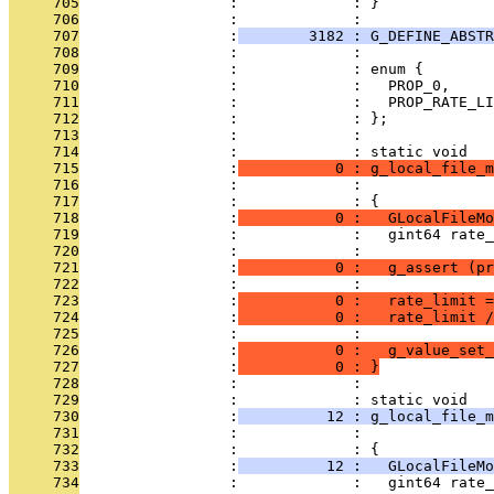
     705
                 :             : }
     706
                 :             : 
     707
                 :
        3182 : G_DEFINE_ABST
     708
                 :             : 
     709
                 :             : enum {
     710
                 :             :   PROP_0,
     711
                 :             :   PROP_RATE_LI
     712
                 :             : };
     713
                 :             : 
     714
                 :             : static void
     715
                 :
           0 : g_local_file_m
     716
                 :             :               
     717
                 :             : {
     718
                 :
           0 :   GLocalFileMo
     719
                 :             :   gint64 rate_
     720
                 :             : 
     721
                 :
           0 :   g_assert (p
     722
                 :             : 
     723
                 :
           0 :   rate_limit =
     724
                 :
           0 :   rate_limit 
     725
                 :             : 
     726
                 :
           0 :   g_value_set_
     727
                 :
           0 : }
     728
                 :             : 
     729
                 :             : static void
     730
                 :
          12 : g_local_file_m
     731
                 :             :               
     732
                 :             : {
     733
                 :
          12 :   GLocalFileMo
     734
                 :             :   gint64 rate_