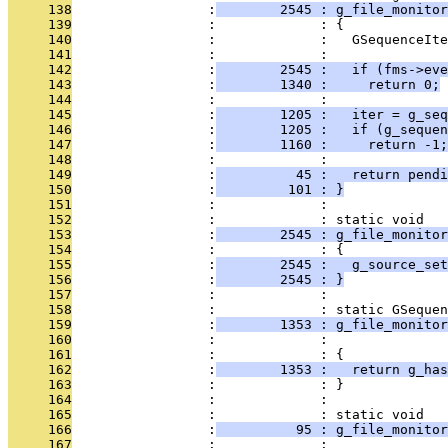
     138
                 :
        2545 : g_file_monitor
     139
                 :             : {
     140
                 :             :   GSequenceIte
     141
                 :             : 
     142
                 :
        2545 :   if (fms->eve
     143
                 :
        1340 :     return 0;
     144
                 :             : 
     145
                 :
        1205 :   iter = g_seq
     146
                 :
        1205 :   if (g_sequen
     147
                 :
        1160 :     return -1;
     148
                 :             : 
     149
                 :
          45 :   return pendi
     150
                 :
         101 : }
     151
                 :             : 
     152
                 :             : static void
     153
                 :
        2545 : g_file_monitor
     154
                 :             : {
     155
                 :
        2545 :   g_source_set
     156
                 :
        2545 : }
     157
                 :             : 
     158
                 :             : static GSequen
     159
                 :
        1353 : g_file_monitor
     160
                 :             :               
     161
                 :             : {
     162
                 :
        1353 :   return g_has
     163
                 :             : }
     164
                 :             : 
     165
                 :             : static void
     166
                 :
          95 : g_file_monitor
     167
                 :             :               