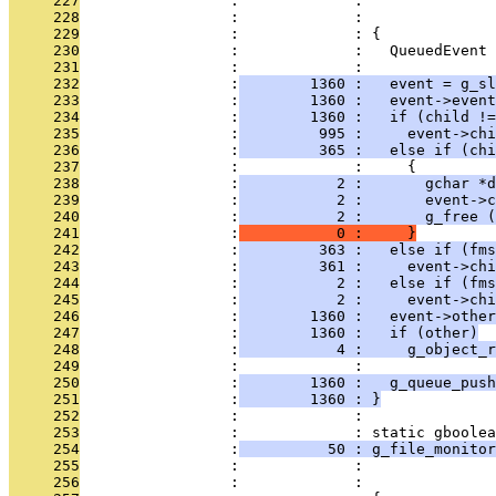
     227
                 :             :               
     228
                 :             :               
     229
                 :             : {
     230
                 :             :   QueuedEvent 
     231
                 :             : 
     232
                 :
        1360 :   event = g_sl
     233
                 :
        1360 :   event->event
     234
                 :
        1360 :   if (child !=
     235
                 :
         995 :     event->chi
     236
                 :
         365 :   else if (chi
     237
                 :             :     {
     238
                 :
           2 :       gchar *d
     239
                 :
           2 :       event->c
     240
                 :
           2 :       g_free (
     241
                 :
           0 :     }
     242
                 :
         363 :   else if (fms
     243
                 :
         361 :     event->ch
     244
                 :
           2 :   else if (fms
     245
                 :
           2 :     event->chi
     246
                 :
        1360 :   event->other
     247
                 :
        1360 :   if (other)
     248
                 :
           4 :     g_object_r
     249
                 :             : 
     250
                 :
        1360 :   g_queue_push
     251
                 :
        1360 : }
     252
                 :             : 
     253
                 :             : static gboolea
     254
                 :
          50 : g_file_monitor
     255
                 :             :               
     256
                 :             :               