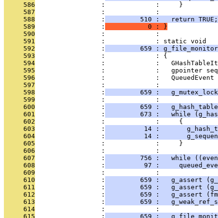
     586
                 :             :     }
     587
                 :             : 
     588
                 :
         510 :   return TRUE;
     589
                 :
           0 : }
     590
                 :             : 
     591
                 :             : static void
     592
                 :
         659 : g_file_monitor
     593
                 :             : {
     594
                 :             :   GHashTableIt
     595
                 :             :   gpointer seq
     596
                 :             :   QueuedEvent 
     597
                 :             : 
     598
                 :
         659 :   g_mutex_lock
     599
                 :             : 
     600
                 :
         659 :   g_hash_table
     601
                 :
         673 :   while (g_has
     602
                 :             :     {
     603
                 :
          14 :       g_hash_t
     604
                 :
          14 :       g_sequen
     605
                 :             :     }
     606
                 :             : 
     607
                 :
         756 :   while ((even
     608
                 :
          97 :     queued_eve
     609
                 :             : 
     610
                 :
         659 :   g_assert (g_
     611
                 :
         659 :   g_assert (g_
     612
                 :
         659 :   g_assert (fm
     613
                 :
         659 :   g_weak_ref_s
     614
                 :             : 
     615
                 :
         659 :   g_file_monit