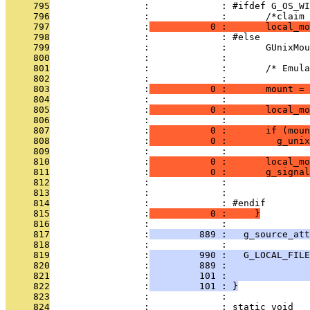
     795
                 :             : #ifdef G_OS_WI
     796
                 :             :       /*claim 
     797
                 :
           0 :       local_m
     798
                 :             : #else
     799
                 :             :       GUnixMou
     800
                 :             : 
     801
                 :             :       /* Emul
     802
                 :             : 
     803
                 :
           0 :       mount = 
     804
                 :             : 
     805
                 :
           0 :       local_mo
     806
                 :             : 
     807
                 :
           0 :       if (moun
     808
                 :
           0 :         g_uni
     809
                 :             : 
     810
                 :
           0 :       local_mo
     811
                 :
           0 :       g_signal
     812
                 :             :               
     813
                 :             :               
     814
                 :             : #endif
     815
                 :
           0 :     }
     816
                 :             : 
     817
                 :
         889 :   g_source_att
     818
                 :             : 
     819
                 :
         990 :   G_LOCAL_FILE
     820
                 :
         889 :               
     821
                 :
         101 :               
     822
                 :
         101 : }
     823
                 :             : 
     824
                 :             : static void