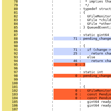
      78
                 :             :  * implies tha
      79
                 :             :  */
      80
                 :             : typedef struct
      81
                 :             : {
      82
                 :             :   GFileMonitor
      83
                 :             :   GFile *child
      84
                 :             :   GFile *other
      85
                 :             : } QueuedEvent;
      86
                 :             : 
      87
                 :             : static gint64
      88
                 :
          71 : pending_change
      89
                 :             :              
      90
                 :             : {
      91
                 :
          71 :   if (change->
      92
                 :
          25 :     return cha
      93
                 :             :   else
      94
                 :
          46 :     return cha
      95
                 :
           0 : }
      96
                 :             : 
      97
                 :             : static int
      98
                 :
           0 : pending_change
      99
                 :             :               
     100
                 :             :               
     101
                 :             : {
     102
                 :
           0 :   GFileMonitor
     103
                 :
           0 :   const Pendin
     104
                 :
           0 :   const Pendin
     105
                 :             :   gint64 ready
     106
                 :             :   gint64 ready
     107
                 :             : 