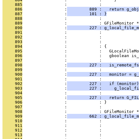
     885
                 :             : 
     886
                 :
         889 :   return g_ob
     887
                 :
         101 : }
     888
                 :             : 
     889
                 :             : GFileMonitor *
     890
                 :
         227 : g_local_file_m
     891
                 :             :               
     892
                 :             :               
     893
                 :             :               
     894
                 :             : {
     895
                 :             :   GLocalFileMo
     896
                 :             :   gboolean is_
     897
                 :             : 
     898
                 :
         227 :   is_remote_fs
     899
                 :             : 
     900
                 :
         227 :   monitor = g_
     901
                 :             : 
     902
                 :
         227 :   if (monitor)
     903
                 :
         227 :     g_local_fi
     904
                 :             : 
     905
                 :
         227 :   return G_FIL
     906
                 :             : }
     907
                 :             : 
     908
                 :             : GFileMonitor *
     909
                 :
         662 : g_local_file_m
     910
                 :             :               
     911
                 :             :               
     912
                 :             :               
     913
                 :             :               