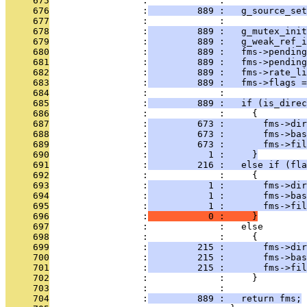
     675
                 :             : 
     676
                 :
         889 :   g_source_set
     677
                 :             : 
     678
                 :
         889 :   g_mutex_init
     679
                 :
         889 :   g_weak_ref_i
     680
                 :
         889 :   fms->pending
     681
                 :
         889 :   fms->pending
     682
                 :
         889 :   fms->rate_li
     683
                 :
         889 :   fms->flags =
     684
                 :             : 
     685
                 :
         889 :   if (is_direc
     686
                 :             :     {
     687
                 :
         673 :       fms->dir
     688
                 :
         673 :       fms->bas
     689
                 :
         673 :       fms->fil
     690
                 :
           1 :     }
     691
                 :
         216 :   else if (fla
     692
                 :             :     {
     693
                 :
           1 :       fms->dir
     694
                 :
           1 :       fms->bas
     695
                 :
           1 :       fms->fil
     696
                 :
           0 :     }
     697
                 :             :   else
     698
                 :             :     {
     699
                 :
         215 :       fms->dir
     700
                 :
         215 :       fms->bas
     701
                 :
         215 :       fms->fil
     702
                 :             :     }
     703
                 :             : 
     704
                 :
         889 :   return fms;