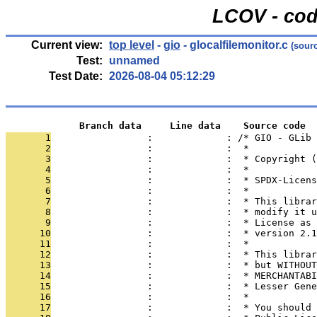
LCOV - cod
Current view:
top level
-
gio
- glocalfilemonitor.c
(sour
Test:
unnamed
Test Date:
2026-08-04 05:12:29
             Branch data     Line data    Source code
       1
                 :             : /* GIO - GLib
       2
                 :             :  *
       3
                 :             :  * Copyright (
       4
                 :             :  *
       5
                 :             :  * SPDX-Licens
       6
                 :             :  *
       7
                 :             :  * This librar
       8
                 :             :  * modify it u
       9
                 :             :  * License as 
      10
                 :             :  * version 2.1
      11
                 :             :  *
      12
                 :             :  * This librar
      13
                 :             :  * but WITHOUT
      14
                 :             :  * MERCHANTABI
      15
                 :             :  * Lesser Gene
      16
                 :             :  *
      17
                 :             :  * You should 