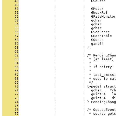
      48
                 :             :   GSource     
      49
                 :             : 
      50
                 :             :   GMutex      
      51
                 :             :   GWeakRef    
      52
                 :             :   GFileMonitor
      53
                 :             :   gchar       
      54
                 :             :   gchar       
      55
                 :             :   gchar       
      56
                 :             :   GSequence   
      57
                 :             :   GHashTable  
      58
                 :             :   GQueue      
      59
                 :             :   gint64      
      60
                 :             : };
      61
                 :             : 
      62
                 :             : /* PendingChan
      63
                 :             :  * (at least) 
      64
                 :             :  *
      65
                 :             :  * If 'dirty' 
      66
                 :             :  *
      67
                 :             :  * last_emissi
      68
                 :             :  * used to cal
      69
                 :             :  */
      70
                 :             : typedef struct
      71
                 :             :   gchar    *ch
      72
                 :             :   guint64   la
      73
                 :             :   guint64   di
      74
                 :             : } PendingChang
      75
                 :             : 
      76
                 :             : /* QueuedEvent
      77
                 :             :  * source gets