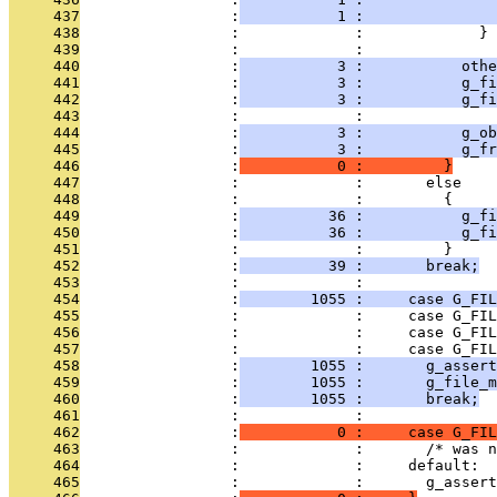
     437
                 :
           1 :               
     438
                 :             :             }
     439
                 :             : 
     440
                 :
           3 :           othe
     441
                 :
           3 :           g_fi
     442
                 :
           3 :           g_fi
     443
                 :             : 
     444
                 :
           3 :           g_ob
     445
                 :
           3 :           g_fr
     446
                 :
           0 :         }
     447
                 :             :       else
     448
                 :             :         {
     449
                 :
          36 :           g_f
     450
                 :
          36 :           g_fi
     451
                 :             :         }
     452
                 :
          39 :       break;
     453
                 :             : 
     454
                 :
        1055 :     case G_FIL
     455
                 :             :     case G_FIL
     456
                 :             :     case G_FIL
     457
                 :             :     case G_FIL
     458
                 :
        1055 :       g_assert
     459
                 :
        1055 :       g_file_m
     460
                 :
        1055 :       break;
     461
                 :             : 
     462
                 :
           0 :     case G_FIL
     463
                 :             :       /* was n
     464
                 :             :     default:
     465
                 :             :       g_assert