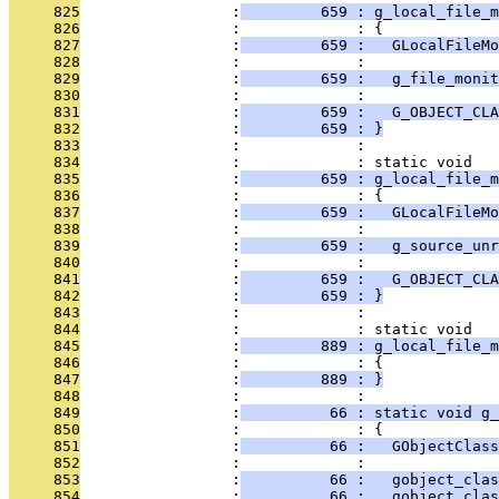
     825
                 :
         659 : g_local_file_m
     826
                 :             : {
     827
                 :
         659 :   GLocalFileMo
     828
                 :             : 
     829
                 :
         659 :   g_file_monit
     830
                 :             : 
     831
                 :
         659 :   G_OBJECT_CLA
     832
                 :
         659 : }
     833
                 :             : 
     834
                 :             : static void
     835
                 :
         659 : g_local_file_m
     836
                 :             : {
     837
                 :
         659 :   GLocalFileMo
     838
                 :             : 
     839
                 :
         659 :   g_source_unr
     840
                 :             : 
     841
                 :
         659 :   G_OBJECT_CLA
     842
                 :
         659 : }
     843
                 :             : 
     844
                 :             : static void
     845
                 :
         889 : g_local_file_m
     846
                 :             : {
     847
                 :
         889 : }
     848
                 :             : 
     849
                 :
          66 : static void g_
     850
                 :             : {
     851
                 :
          66 :   GObjectClass
     852
                 :             : 
     853
                 :
          66 :   gobject_clas
     854
                 :
          66 :   gobject_clas