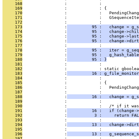
     168
                 :             :               
     169
                 :             : {
     170
                 :             :   PendingChang
     171
                 :             :   GSequenceIte
     172
                 :             : 
     173
                 :
          95 :   change = g_s
     174
                 :
          95 :   change->chi
     175
                 :
          95 :   change->last
     176
                 :
          95 :   change->dirt
     177
                 :             : 
     178
                 :
          95 :   iter = g_seq
     179
                 :
          95 :   g_hash_table
     180
                 :
          95 : }
     181
                 :             : 
     182
                 :             : static gboolea
     183
                 :
          16 : g_file_monitor
     184
                 :             :               
     185
                 :             : {
     186
                 :             :   PendingChang
     187
                 :             : 
     188
                 :
          16 :   change = g_s
     189
                 :             : 
     190
                 :             :   /* if it was
     191
                 :
          16 :   if (change->
     192
                 :
           3 :     return FAL
     193
                 :             : 
     194
                 :
          13 :   change->dirt
     195
                 :             : 
     196
                 :
          13 :   g_sequence_s
     197
                 :             : 