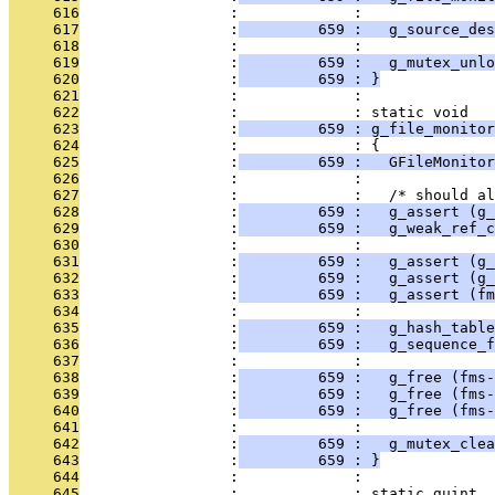
     616
                 :             : 
     617
                 :
         659 :   g_source_des
     618
                 :             : 
     619
                 :
         659 :   g_mutex_unlo
     620
                 :
         659 : }
     621
                 :             : 
     622
                 :             : static void
     623
                 :
         659 : g_file_monitor
     624
                 :             : {
     625
                 :
         659 :   GFileMonitor
     626
                 :             : 
     627
                 :             :   /* should al
     628
                 :
         659 :   g_assert (g_
     629
                 :
         659 :   g_weak_ref_
     630
                 :             : 
     631
                 :
         659 :   g_assert (g_
     632
                 :
         659 :   g_assert (g_
     633
                 :
         659 :   g_assert (fm
     634
                 :             : 
     635
                 :
         659 :   g_hash_table
     636
                 :
         659 :   g_sequence_f
     637
                 :             : 
     638
                 :
         659 :   g_free (fms-
     639
                 :
         659 :   g_free (fms-
     640
                 :
         659 :   g_free (fms-
     641
                 :             : 
     642
                 :
         659 :   g_mutex_clea
     643
                 :
         659 : }
     644
                 :             : 
     645
                 :             : static guint