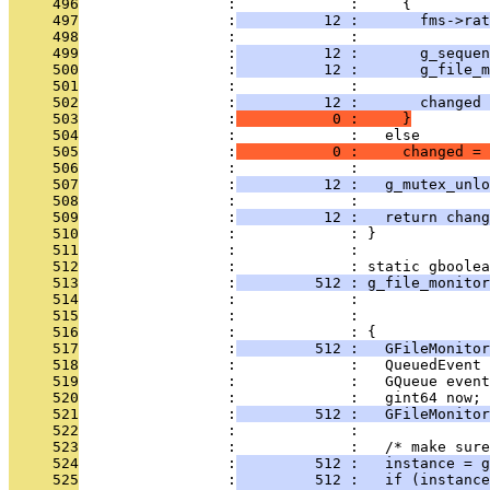
     496
                 :             :     {
     497
                 :
          12 :       fms->ra
     498
                 :             : 
     499
                 :
          12 :       g_seque
     500
                 :
          12 :       g_file_
     501
                 :             : 
     502
                 :
          12 :       changed 
     503
                 :
           0 :     }
     504
                 :             :   else
     505
                 :
           0 :     changed = 
     506
                 :             : 
     507
                 :
          12 :   g_mutex_unlo
     508
                 :             : 
     509
                 :
          12 :   return chang
     510
                 :             : }
     511
                 :             : 
     512
                 :             : static gboolea
     513
                 :
         512 : g_file_monito
     514
                 :             :               
     515
                 :             :               
     516
                 :             : {
     517
                 :
         512 :   GFileMonitor
     518
                 :             :   QueuedEvent 
     519
                 :             :   GQueue event
     520
                 :             :   gint64 now;
     521
                 :
         512 :   GFileMonitor
     522
                 :             : 
     523
                 :             :   /* make sure
     524
                 :
         512 :   instance = g
     525
                 :
         512 :   if (instance