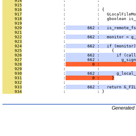
     914
                 :             :               
     915
                 :             :               
     916
                 :             : {
     917
                 :             :   GLocalFileMo
     918
                 :             :   gboolean is_
     919
                 :             : 
     920
                 :
         662 :   is_remote_fs
     921
                 :             : 
     922
                 :
         662 :   monitor = g_
     923
                 :             : 
     924
                 :
         662 :   if (monitor)
     925
                 :             :     {
     926
                 :
         662 :       if (call
     927
                 :
         662 :         g_sign
     928
                 :
           0 :               
     929
                 :             : 
     930
                 :
         662 :       g_local_
     931
                 :
           0 :     }
     932
                 :             : 
     933
                 :
         662 :   return G_FIL
     934
                 :             : }
Generated 