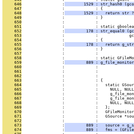
     646
                 :
        1529 : str_hash0 (gco
     647
                 :             : {
     648
                 :
        1529 :   return str ?
     649
                 :             : }
     650
                 :             : 
     651
                 :             : static gboolea
     652
                 :
         178 : str_equal0 (gc
     653
                 :             :             gc
     654
                 :             : {
     655
                 :
         178 :   return g_str
     656
                 :             : }
     657
                 :             : 
     658
                 :             : static GFileMo
     659
                 :
         889 : g_file_monitor
     660
                 :             :               
     661
                 :             :               
     662
                 :             :               
     663
                 :             : {
     664
                 :             :   static GSour
     665
                 :             :     NULL, NULL
     666
                 :             :     g_file_mon
     667
                 :             :     g_file_mon
     668
                 :             :     NULL, NULL
     669
                 :             :   };
     670
                 :             :   GFileMonitor
     671
                 :             :   GSource *sou
     672
                 :             : 
     673
                 :
         889 :   source = g_s
     674
                 :
         889 :   fms = (GFile