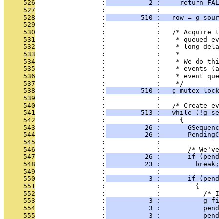
     526
                 :
           2 :     return FAL
     527
                 :             : 
     528
                 :
         510 :   now = g_sou
     529
                 :             : 
     530
                 :             :   /* Acquire t
     531
                 :             :    * queued ev
     532
                 :             :    * long dela
     533
                 :             :    *
     534
                 :             :    * We do thi
     535
                 :             :    * events (a
     536
                 :             :    * event que
     537
                 :             :    */
     538
                 :
         510 :   g_mutex_lock
     539
                 :             : 
     540
                 :             :   /* Create ev
     541
                 :
         513 :   while (!g_se
     542
                 :             :     {
     543
                 :
          26 :       GSequenc
     544
                 :
          26 :       PendingC
     545
                 :             : 
     546
                 :             :       /* We've
     547
                 :
          26 :       if (pend
     548
                 :
          23 :         break;
     549
                 :             : 
     550
                 :
           3 :       if (pend
     551
                 :             :         {
     552
                 :             :           /* I
     553
                 :
           3 :           g_fi
     554
                 :
           3 :           pend
     555
                 :
           3 :           pend