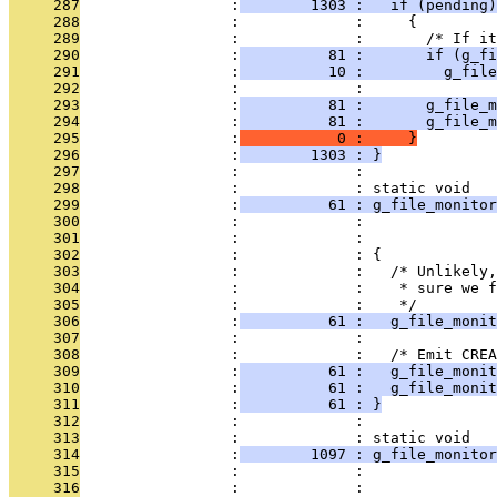
     287
                 :
        1303 :   if (pending)
     288
                 :             :     {
     289
                 :             :       /* If it
     290
                 :
          81 :       if (g_fi
     291
                 :
          10 :         g_file
     292
                 :             : 
     293
                 :
          81 :       g_file_m
     294
                 :
          81 :       g_file_m
     295
                 :
           0 :     }
     296
                 :
        1303 : }
     297
                 :             : 
     298
                 :             : static void
     299
                 :
          61 : g_file_monitor
     300
                 :             :               
     301
                 :             :               
     302
                 :             : {
     303
                 :             :   /* Unlikely,
     304
                 :             :    * sure we f
     305
                 :             :    */
     306
                 :
          61 :   g_file_monit
     307
                 :             : 
     308
                 :             :   /* Emit CREA
     309
                 :
          61 :   g_file_moni
     310
                 :
          61 :   g_file_monit
     311
                 :
          61 : }
     312
                 :             : 
     313
                 :             : static void
     314
                 :
        1097 : g_file_monitor
     315
                 :             :               
     316
                 :             :               