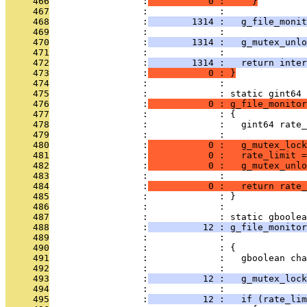
     466
                 :
           0 :     }
     467
                 :             : 
     468
                 :
        1314 :   g_file_monit
     469
                 :             : 
     470
                 :
        1314 :   g_mutex_unlo
     471
                 :             : 
     472
                 :
        1314 :   return inter
     473
                 :
           0 : }
     474
                 :             : 
     475
                 :             : static gint64
     476
                 :
           0 : g_file_monitor
     477
                 :             : {
     478
                 :             :   gint64 rate_
     479
                 :             : 
     480
                 :
           0 :   g_mutex_lock
     481
                 :
           0 :   rate_limit =
     482
                 :
           0 :   g_mutex_unlo
     483
                 :             : 
     484
                 :
           0 :   return rate_
     485
                 :             : }
     486
                 :             : 
     487
                 :             : static gboolea
     488
                 :
          12 : g_file_monitor
     489
                 :             :               
     490
                 :             : {
     491
                 :             :   gboolean cha
     492
                 :             : 
     493
                 :
          12 :   g_mutex_lock
     494
                 :             : 
     495
                 :
          12 :   if (rate_lim