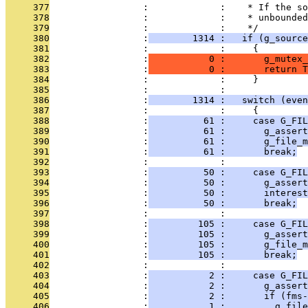
     377
                 :             :    * If the so
     378
                 :             :    * unbounded
     379
                 :             :    */
     380
                 :
        1314 :   if (g_source
     381
                 :             :     {
     382
                 :
           0 :       g_mutex_
     383
                 :
           0 :       return T
     384
                 :             :     }
     385
                 :             : 
     386
                 :
        1314 :   switch (even
     387
                 :             :     {
     388
                 :
          61 :     case G_FIL
     389
                 :
          61 :       g_assert
     390
                 :
          61 :       g_file_m
     391
                 :
          61 :       break;
     392
                 :             : 
     393
                 :
          50 :     case G_FIL
     394
                 :
          50 :       g_assert
     395
                 :
          50 :       interest
     396
                 :
          50 :       break;
     397
                 :             : 
     398
                 :
         105 :     case G_FIL
     399
                 :
         105 :       g_assert
     400
                 :
         105 :       g_file_m
     401
                 :
         105 :       break;
     402
                 :             : 
     403
                 :
           2 :     case G_FIL
     404
                 :
           2 :       g_assert
     405
                 :
           2 :       if (fms-
     406
                 :
           1 :         g_fil