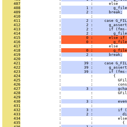
     407
                 :             :       else
     408
                 :
           1 :         g_file
     409
                 :
           2 :       break;
     410
                 :             : 
     411
                 :
           2 :     case G_FI
     412
                 :
           2 :       g_assert
     413
                 :
           2 :       if (fms-
     414
                 :
           2 :         g_file
     415
                 :
           0 :       else if 
     416
                 :
           0 :         g_file
     417
                 :             :       else
     418
                 :
           0 :         g_file
     419
                 :
           2 :       break;
     420
                 :             : 
     421
                 :
          39 :     case G_FIL
     422
                 :
          39 :       g_assert
     423
                 :
          39 :       if (fms-
     424
                 :             :         {
     425
                 :             :           GFil
     426
                 :             :           cons
     427
                 :
           3 :           gcha
     428
                 :             :           GFil
     429
                 :             : 
     430
                 :
           3 :           even
     431
                 :             : 
     432
                 :
           3 :           if 
     433
                 :
           2 :             d
     434
                 :             :           else
     435
                 :             :             {
     436
                 :
           1 :               