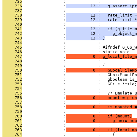
     735
                 :             : 
     736
                 :
          12 :   g_assert (p
     737
                 :             : 
     738
                 :
          12 :   rate_limit =
     739
                 :
          12 :   rate_limit 
     740
                 :             : 
     741
                 :
          12 :   if (g_file_m
     742
                 :
          12 :     g_object_n
     743
                 :
          12 : }
     744
                 :             : 
     745
                 :             : #ifndef G_OS_W
     746
                 :             : static void
     747
                 :
           0 : g_local_file_m
     748
                 :             :               
     749
                 :             : {
     750
                 :
           0 :   GLocalFileMo
     751
                 :             :   GUnixMountEn
     752
                 :             :   gboolean is_
     753
                 :             :   GFile *file;
     754
                 :             : 
     755
                 :             :   /* Emulate u
     756
                 :
           0 :   mount = g_un
     757
                 :             : 
     758
                 :
           0 :   is_mounted =
     759
                 :             : 
     760
                 :
           0 :   if (mount)
     761
                 :
           0 :     g_unix_mou
     762
                 :             : 
     763
                 :
           0 :   if (local_mo
     764
                 :             :     {