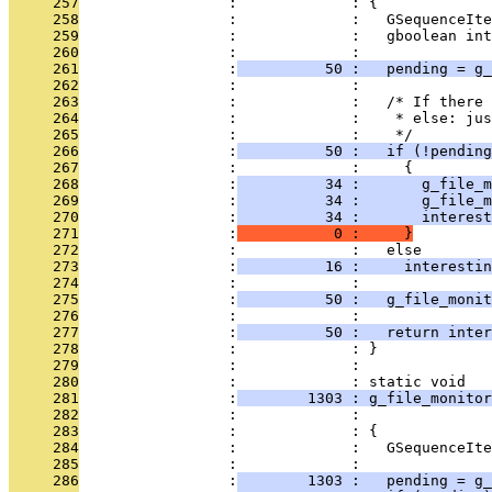
     257
                 :             : {
     258
                 :             :   GSequenceIte
     259
                 :             :   gboolean int
     260
                 :             : 
     261
                 :
          50 :   pending = g_
     262
                 :             : 
     263
                 :             :   /* If there 
     264
                 :             :    * else: jus
     265
                 :             :    */
     266
                 :
          50 :   if (!pending
     267
                 :             :     {
     268
                 :
          34 :       g_file_m
     269
                 :
          34 :       g_file_m
     270
                 :
          34 :       interest
     271
                 :
           0 :     }
     272
                 :             :   else
     273
                 :
          16 :     interestin
     274
                 :             : 
     275
                 :
          50 :   g_file_monit
     276
                 :             : 
     277
                 :
          50 :   return inter
     278
                 :             : }
     279
                 :             : 
     280
                 :             : static void
     281
                 :
        1303 : g_file_monitor
     282
                 :             :               
     283
                 :             : {
     284
                 :             :   GSequenceIte
     285
                 :             : 
     286
                 :
        1303 :   pending = g_