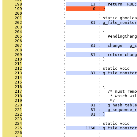
     198
                 :
          13 :   return TRUE;
     199
                 :
           0 : }
     200
                 :             : 
     201
                 :             : static gboolea
     202
                 :
          81 : g_file_monitor
     203
                 :             :               
     204
                 :             : {
     205
                 :             :   PendingChang
     206
                 :             : 
     207
                 :
          81 :   change = g_s
     208
                 :             : 
     209
                 :
          81 :   return chang
     210
                 :             : }
     211
                 :             : 
     212
                 :             : static void
     213
                 :
          81 : g_file_monitor
     214
                 :             :               
     215
                 :             :               
     216
                 :             : {
     217
                 :             :   /* must remo
     218
                 :             :    * which wi
     219
                 :             :    */
     220
                 :
          81 :   g_hash_table
     221
                 :
          81 :   g_sequence_r
     222
                 :
          81 : }
     223
                 :             : 
     224
                 :             : static void
     225
                 :
        1360 : g_file_monitor
     226
                 :             :               