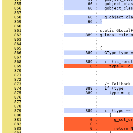
     855
                 :
          66 :   gobject_clas
     856
                 :
          66 :   gobject_clas
     857
                 :             : 
     858
                 :
          66 :   g_object_cla
     859
                 :
          66 : }
     860
                 :             : 
     861
                 :             : static GLocalF
     862
                 :
         889 : g_local_file_m
     863
                 :             :               
     864
                 :             :               
     865
                 :             : {
     866
                 :
         889 :   GType type =
     867
                 :             : 
     868
                 :
         889 :   if (is_remot
     869
                 :
           0 :     type = _g_
     870
                 :             :               
     871
                 :             :               
     872
                 :             : 
     873
                 :             :   /* Fallback 
     874
                 :
         889 :   if (type == 
     875
                 :
         889 :     type = _g_
     876
                 :             :               
     877
                 :             :               
     878
                 :             : 
     879
                 :
         889 :   if (type == 
     880
                 :             :     {
     881
                 :
           0 :       g_set_er
     882
                 :
           0 :               
     883
                 :
           0 :       return N
     884
                 :             :     }