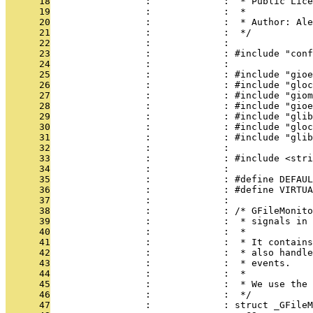
      18
                 :             :  * Public Lice
      19
                 :             :  *
      20
                 :             :  * Author: Ale
      21
                 :             :  */
      22
                 :             : 
      23
                 :             : #include "conf
      24
                 :             : 
      25
                 :             : #include "gioe
      26
                 :             : #include "gloc
      27
                 :             : #include "giom
      28
                 :             : #include "gioe
      29
                 :             : #include "glib
      30
                 :             : #include "gloc
      31
                 :             : #include "glib
      32
                 :             : 
      33
                 :             : #include <stri
      34
                 :             : 
      35
                 :             : #define DEFAUL
      36
                 :             : #define VIRTUA
      37
                 :             : 
      38
                 :             : /* GFileMonito
      39
                 :             :  * signals in 
      40
                 :             :  *
      41
                 :             :  * It contains
      42
                 :             :  * also handle
      43
                 :             :  * events.
      44
                 :             :  *
      45
                 :             :  * We use the 
      46
                 :             :  */
      47
                 :             : struct _GFileM