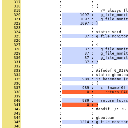
     317
                 :             :               
     318
                 :             : {
     319
                 :             :   /* always fl
     320
                 :
        1097 :   g_file_monit
     321
                 :
        1097 :   g_file_monit
     322
                 :
        1097 : }
     323
                 :             : 
     324
                 :             : static void
     325
                 :
          37 : g_file_monitor
     326
                 :             :               
     327
                 :             : {
     328
                 :
          37 :   g_file_monit
     329
                 :
          37 :   g_file_moni
     330
                 :
          37 :   g_file_moni
     331
                 :
          37 : }
     332
                 :             : 
     333
                 :             : #ifndef G_DISA
     334
                 :             : static gboolea
     335
                 :
         989 : is_basename (c
     336
                 :             : {
     337
                 :
         989 :   if (name[0] 
     338
                 :
           0 :     return FAL
     339
                 :             : 
     340
                 :
         989 :   return !strc
     341
                 :
           0 : }
     342
                 :             : #endif  /* !G_
     343
                 :             : 
     344
                 :             : gboolean
     345
                 :
        1314 : g_file_monitor
     346
                 :             :               