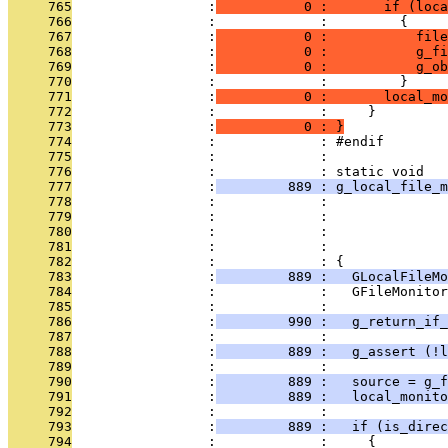
     765
                 :
           0 :       if (loc
     766
                 :             :         {
     767
                 :
           0 :           file
     768
                 :
           0 :           g_fi
     769
                 :
           0 :           g_ob
     770
                 :             :         }
     771
                 :
           0 :       local_mo
     772
                 :             :     }
     773
                 :
           0 : }
     774
                 :             : #endif
     775
                 :             : 
     776
                 :             : static void
     777
                 :
         889 : g_local_file_m
     778
                 :             :              
     779
                 :             :               
     780
                 :             :               
     781
                 :             :               
     782
                 :             : {
     783
                 :
         889 :   GLocalFileMo
     784
                 :             :   GFileMonitor
     785
                 :             : 
     786
                 :
         990 :   g_return_if_
     787
                 :             : 
     788
                 :
         889 :   g_assert (!l
     789
                 :             : 
     790
                 :
         889 :   source = g_f
     791
                 :
         889 :   local_monit
     792
                 :             : 
     793
                 :
         889 :   if (is_direc
     794
                 :             :     {