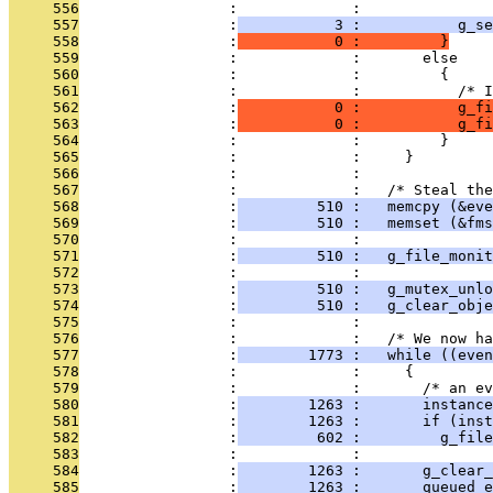
     556
                 :             : 
     557
                 :
           3 :           g_se
     558
                 :
           0 :         }
     559
                 :             :       else
     560
                 :             :         {
     561
                 :             :           /* I
     562
                 :
           0 :           g_fi
     563
                 :
           0 :           g_fi
     564
                 :             :         }
     565
                 :             :     }
     566
                 :             : 
     567
                 :             :   /* Steal the
     568
                 :
         510 :   memcpy (&eve
     569
                 :
         510 :   memset (&fms
     570
                 :             : 
     571
                 :
         510 :   g_file_monit
     572
                 :             : 
     573
                 :
         510 :   g_mutex_unlo
     574
                 :
         510 :   g_clear_obje
     575
                 :             : 
     576
                 :             :   /* We now h
     577
                 :
        1773 :   while ((even
     578
                 :             :     {
     579
                 :             :       /* an ev
     580
                 :
        1263 :       instance
     581
                 :
        1263 :       if (inst
     582
                 :
         602 :         g_fil
     583
                 :             : 
     584
                 :
        1263 :       g_clear_
     585
                 :
        1263 :       queued_e