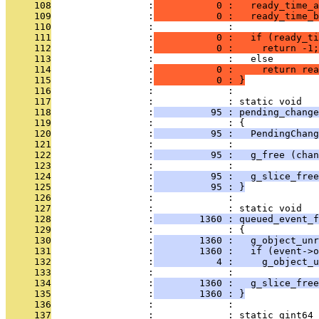
     108
                 :
           0 :   ready_time_a
     109
                 :
           0 :   ready_time_b
     110
                 :             : 
     111
                 :
           0 :   if (ready_ti
     112
                 :
           0 :     return -1;
     113
                 :             :   else
     114
                 :
           0 :     return rea
     115
                 :
           0 : }
     116
                 :             : 
     117
                 :             : static void
     118
                 :
          95 : pending_chang
     119
                 :             : {
     120
                 :
          95 :   PendingChang
     121
                 :             : 
     122
                 :
          95 :   g_free (chan
     123
                 :             : 
     124
                 :
          95 :   g_slice_free
     125
                 :
          95 : }
     126
                 :             : 
     127
                 :             : static void
     128
                 :
        1360 : queued_event_f
     129
                 :             : {
     130
                 :
        1360 :   g_object_unr
     131
                 :
        1360 :   if (event->o
     132
                 :
           4 :     g_object_u
     133
                 :             : 
     134
                 :
        1360 :   g_slice_free
     135
                 :
        1360 : }
     136
                 :             : 
     137
                 :             : static gint64