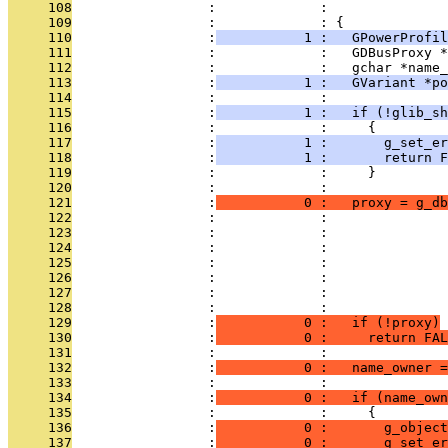
     108
                 :             :               
     109
                 :             : {
     110
                 :
           1 :   GPowerProfil
     111
                 :             :   GDBusProxy *
     112
                 :             :   gchar *name_
     113
                 :
           1 :   GVariant *po
     114
                 :             : 
     115
                 :
           1 :   if (!glib_sh
     116
                 :             :     {
     117
                 :
           1 :       g_set_er
     118
                 :
           1 :       return F
     119
                 :             :     }
     120
                 :             : 
     121
                 :
           0 :   proxy = g_db
     122
                 :             :               
     123
                 :             :              
     124
                 :             :               
     125
                 :             :               
     126
                 :             :               
     127
                 :             :               
     128
                 :             :               
     129
                 :
           0 :   if (!proxy)
     130
                 :
           0 :     return FAL
     131
                 :             : 
     132
                 :
           0 :   name_owner =
     133
                 :             : 
     134
                 :
           0 :   if (name_own
     135
                 :             :     {
     136
                 :
           0 :       g_object
     137
                 :
           0 :       g_set_er