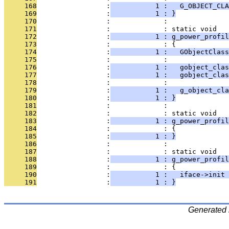
     168
                 :
           1 :   G_OBJECT_CLA
     169
                 :
           1 : }
     170
                 :             : 
     171
                 :             : static void
     172
                 :
           1 : g_power_profi
     173
                 :             : {
     174
                 :
           1 :   GObjectClass
     175
                 :             : 
     176
                 :
           1 :   gobject_cla
     177
                 :
           1 :   gobject_clas
     178
                 :             : 
     179
                 :
           1 :   g_object_cla
     180
                 :
           1 : }
     181
                 :             : 
     182
                 :             : static void
     183
                 :
           1 : g_power_profil
     184
                 :             : {
     185
                 :
           1 : }
     186
                 :             : 
     187
                 :             : static void
     188
                 :
           1 : g_power_profil
     189
                 :             : {
     190
                 :
           1 :   iface->init 
     191
                 :
           1 : }
Generated 