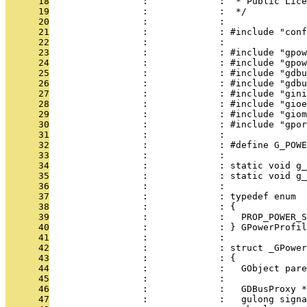
      18
                 :             :  * Public Lice
      19
                 :             :  */
      20
                 :             : 
      21
                 :             : #include "conf
      22
                 :             : 
      23
                 :             : #include "gpow
      24
                 :             : #include "gpow
      25
                 :             : #include "gdbu
      26
                 :             : #include "gdbu
      27
                 :             : #include "gini
      28
                 :             : #include "gioe
      29
                 :             : #include "giom
      30
                 :             : #include "gpor
      31
                 :             : 
      32
                 :             : #define G_POWE
      33
                 :             : 
      34
                 :             : static void g_
      35
                 :             : static void g_
      36
                 :             : 
      37
                 :             : typedef enum
      38
                 :             : {
      39
                 :             :   PROP_POWER_S
      40
                 :             : } GPowerProfi
      41
                 :             : 
      42
                 :             : struct _GPower
      43
                 :             : {
      44
                 :             :   GObject pare
      45
                 :             : 
      46
                 :             :   GDBusProxy *
      47
                 :             :   gulong signa