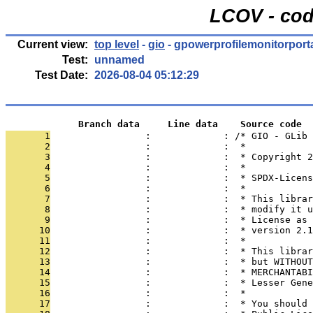
LCOV - cod
Current view:
top level
-
gio
- gpowerprofilemonitorporta
Test:
unnamed
Test Date:
2026-08-04 05:12:29
             Branch data     Line data    Source code
       1
                 :             : /* GIO - GLib
       2
                 :             :  *
       3
                 :             :  * Copyright 2
       4
                 :             :  *
       5
                 :             :  * SPDX-Licens
       6
                 :             :  *
       7
                 :             :  * This librar
       8
                 :             :  * modify it u
       9
                 :             :  * License as 
      10
                 :             :  * version 2.1
      11
                 :             :  *
      12
                 :             :  * This librar
      13
                 :             :  * but WITHOUT
      14
                 :             :  * MERCHANTABI
      15
                 :             :  * Lesser Gene
      16
                 :             :  *
      17
                 :             :  * You should 