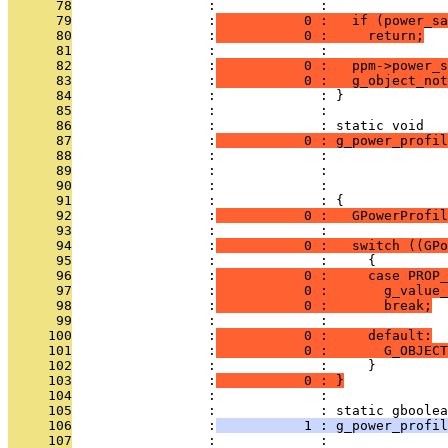
      78
                 :             : 
      79
                 :
           0 :   if (power_sa
      80
                 :
           0 :     return;
      81
                 :             : 
      82
                 :
           0 :   ppm->power_s
      83
                 :
           0 :   g_object_not
      84
                 :             : }
      85
                 :             : 
      86
                 :             : static void
      87
                 :
           0 : g_power_profil
      88
                 :             :               
      89
                 :             :               
      90
                 :             :               
      91
                 :             : {
      92
                 :
           0 :   GPowerProfi
      93
                 :             : 
      94
                 :
           0 :   switch ((GPo
      95
                 :             :     {
      96
                 :
           0 :     case PROP_
      97
                 :
           0 :       g_value_
      98
                 :
           0 :       break;
      99
                 :             : 
     100
                 :
           0 :     default:
     101
                 :
           0 :       G_OBJECT
     102
                 :             :     }
     103
                 :
           0 : }
     104
                 :             : 
     105
                 :             : static gboolea
     106
                 :
           1 : g_power_profil
     107
                 :             :               