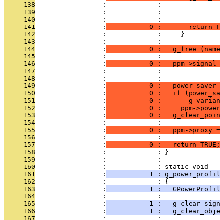
     138
                 :             :               
     139
                 :             :               
     140
                 :             :               
     141
                 :
           0 :       return F
     142
                 :             :     }
     143
                 :             : 
     144
                 :
           0 :   g_free (name
     145
                 :             : 
     146
                 :
           0 :   ppm->signal_
     147
                 :             :               
     148
                 :             : 
     149
                 :
           0 :   power_saver_
     150
                 :
           0 :   if (power_sa
     151
                 :
           0 :       g_varian
     152
                 :
           0 :     ppm->power
     153
                 :
           0 :   g_clear_poin
     154
                 :             : 
     155
                 :
           0 :   ppm->proxy 
     156
                 :             : 
     157
                 :
           0 :   return TRUE;
     158
                 :             : }
     159
                 :             : 
     160
                 :             : static void
     161
                 :
           1 : g_power_profil
     162
                 :             : {
     163
                 :
           1 :   GPowerProfi
     164
                 :             : 
     165
                 :
           1 :   g_clear_sign
     166
                 :
           1 :   g_clear_obje
     167
                 :             : 