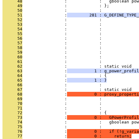
      48
                 :             :   gboolean pow
      49
                 :             : };
      50
                 :             : 
      51
                 :
         281 : G_DEFINE_TYPE_
      52
                 :             :               
      53
                 :             :               
      54
                 :             :               
      55
                 :             :               
      56
                 :             :               
      57
                 :             :               
      58
                 :             :               
      59
                 :             :               
      60
                 :             :               
      61
                 :             : 
      62
                 :             : static void
      63
                 :
           1 : g_power_profil
      64
                 :             : {
      65
                 :
           1 : }
      66
                 :             : 
      67
                 :             : static void
      68
                 :
           0 : proxy_properti
      69
                 :             :               
      70
                 :             :               
      71
                 :             :               
      72
                 :             : {
      73
                 :
           0 :   GPowerProfil
      74
                 :             :   gboolean pow
      75
                 :             : 
      76
                 :
           0 :   if (!g_vari
      77
                 :
           0 :     return;