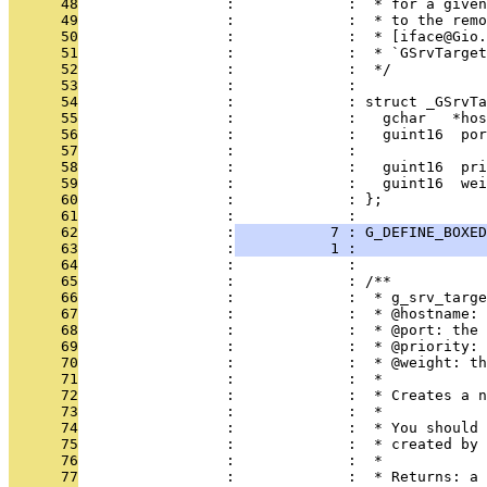
      48
                 :             :  * for a given
      49
                 :             :  * to the remo
      50
                 :             :  * [iface@Gio.
      51
                 :             :  * `GSrvTarget
      52
                 :             :  */
      53
                 :             : 
      54
                 :             : struct _GSrvTa
      55
                 :             :   gchar   *hos
      56
                 :             :   guint16  por
      57
                 :             : 
      58
                 :             :   guint16  pri
      59
                 :             :   guint16  wei
      60
                 :             : };
      61
                 :             : 
      62
                 :
           7 : G_DEFINE_BOXED
      63
                 :
           1 :               
      64
                 :             : 
      65
                 :             : /**
      66
                 :             :  * g_srv_targe
      67
                 :             :  * @hostname: 
      68
                 :             :  * @port: the
      69
                 :             :  * @priority: 
      70
                 :             :  * @weight: th
      71
                 :             :  *
      72
                 :             :  * Creates a n
      73
                 :             :  *
      74
                 :             :  * You should 
      75
                 :             :  * created by 
      76
                 :             :  *
      77
                 :             :  * Returns: a 