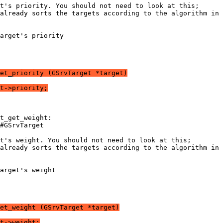
t's priority. You should not need to look at this;
already sorts the targets according to the algorithm in
arget's priority
et_priority (GSrvTarget *target)
t->priority;
t_get_weight:
#GSrvTarget
t's weight. You should not need to look at this;
already sorts the targets according to the algorithm in
arget's weight
et_weight (GSrvTarget *target)
t->weight;