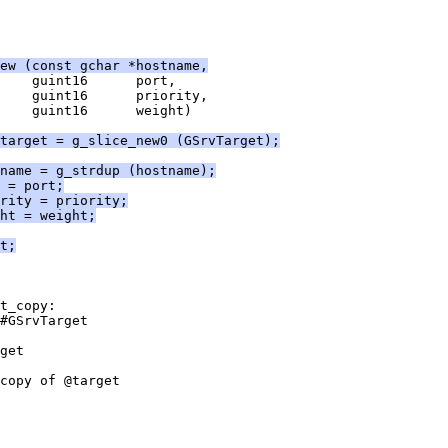
new (const gchar *hostname,
    guint16      port,
    guint16      priority,
    guint16      weight)
target = g_slice_new0 (GSrvTarget);
name = g_strdup (hostname);
 = port;
rity = priority;
ht = weight;
t;
t_copy:
#GSrvTarget
get
copy of @target