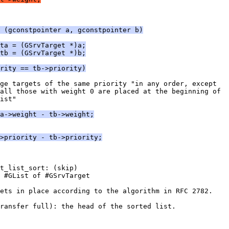
 (gconstpointer a, gconstpointer b)
*ta = (GSrvTarget *)a;
*tb = (GSrvTarget *)b;
ority == tb->priority)
ge targets of the same priority "in any order, except
all those with weight 0 are placed at the beginning of
ist"
a->weight - tb->weight;
>priority - tb->priority;
t_list_sort: (skip)
 #GList of #GSrvTarget
ets in place according to the algorithm in RFC 2782.
ransfer full): the head of the sorted list.