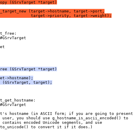
opy (GSrvTarget *target)
_target_new (target->hostname, target->port,
             target->priority, target->weight);
t_free:
#GSrvTarget
et
ree (GSrvTarget *target)
et->hostname);
 (GSrvTarget, target);
t_get_hostname:
#GSrvTarget
t's hostname (in ASCII form; if you are going to present
 user, you should use g_hostname_is_ascii_encoded() to
 contains encoded Unicode segments, and use
to_unicode() to convert it if it does.)