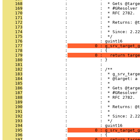
     168
                 :             :  * Gets @targe
     169
                 :             :  * #GResolver 
     170
                 :             :  * RFC 2782.
     171
                 :             :  *
     172
                 :             :  * Returns: @t
     173
                 :             :  *
     174
                 :             :  * Since: 2.22
     175
                 :             :  */
     176
                 :             : guint16
     177
                 :
           0 : g_srv_target_g
     178
                 :             : {
     179
                 :
           0 :   return targe
     180
                 :             : }
     181
                 :             : 
     182
                 :             : /**
     183
                 :             :  * g_srv_targe
     184
                 :             :  * @target: a 
     185
                 :             :  *
     186
                 :             :  * Gets @targe
     187
                 :             :  * #GResolver 
     188
                 :             :  * RFC 2782.
     189
                 :             :  *
     190
                 :             :  * Returns: @t
     191
                 :             :  *
     192
                 :             :  * Since: 2.22
     193
                 :             :  */
     194
                 :             : guint16
     195
                 :
           0 : g_srv_target_g
     196
                 :             : {
     197
                 :
           0 :   return targe