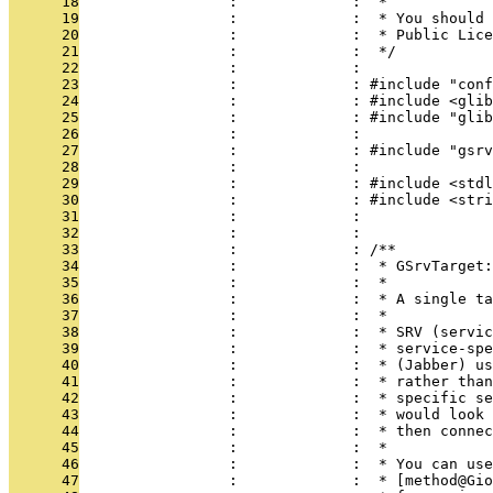
      18
                 :             :  *
      19
                 :             :  * You should 
      20
                 :             :  * Public Lice
      21
                 :             :  */
      22
                 :             : 
      23
                 :             : #include "conf
      24
                 :             : #include <glib
      25
                 :             : #include "glib
      26
                 :             : 
      27
                 :             : #include "gsrv
      28
                 :             : 
      29
                 :             : #include <stdl
      30
                 :             : #include <stri
      31
                 :             : 
      32
                 :             : 
      33
                 :             : /**
      34
                 :             :  * GSrvTarget:
      35
                 :             :  *
      36
                 :             :  * A single ta
      37
                 :             :  *
      38
                 :             :  * SRV (servic
      39
                 :             :  * service-spe
      40
                 :             :  * (Jabber) us
      41
                 :             :  * rather than
      42
                 :             :  * specific se
      43
                 :             :  * would look 
      44
                 :             :  * then connec
      45
                 :             :  *
      46
                 :             :  * You can use
      47
                 :             :  * [method@Gio