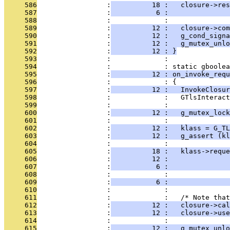
     586
                 :
          18 :   closure->re
     587
                 :
           6 :               
     588
                 :             : 
     589
                 :
          12 :   closure->com
     590
                 :
          12 :   g_cond_signa
     591
                 :
          12 :   g_mutex_unl
     592
                 :
          12 : }
     593
                 :             : 
     594
                 :             : static gboolea
     595
                 :
          12 : on_invoke_requ
     596
                 :             : {
     597
                 :
          12 :   InvokeClosur
     598
                 :             :   GTlsInteract
     599
                 :             : 
     600
                 :
          12 :   g_mutex_lock
     601
                 :             : 
     602
                 :
          12 :   klass = G_TL
     603
                 :
          12 :   g_assert (kl
     604
                 :             : 
     605
                 :
          18 :   klass->reque
     606
                 :
          12 :              
     607
                 :
           6 :               
     608
                 :             :               
     609
                 :
           6 :               
     610
                 :             : 
     611
                 :             :   /* Note that
     612
                 :
          12 :   closure->cal
     613
                 :
          12 :   closure->use
     614
                 :             : 
     615
                 :
          12 :   g_mutex_unl