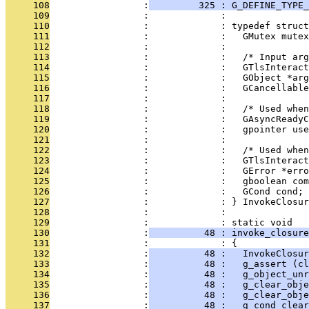
     108
                 :
         325 : G_DEFINE_TYPE_
     109
                 :             : 
     110
                 :             : typedef struct
     111
                 :             :   GMutex mutex
     112
                 :             : 
     113
                 :             :   /* Input arg
     114
                 :             :   GTlsInteract
     115
                 :             :   GObject *arg
     116
                 :             :   GCancellable
     117
                 :             : 
     118
                 :             :   /* Used when
     119
                 :             :   GAsyncReadyC
     120
                 :             :   gpointer use
     121
                 :             : 
     122
                 :             :   /* Used when
     123
                 :             :   GTlsInteract
     124
                 :             :   GError *erro
     125
                 :             :   gboolean com
     126
                 :             :   GCond cond;
     127
                 :             : } InvokeClosur
     128
                 :             : 
     129
                 :             : static void
     130
                 :
          48 : invoke_closur
     131
                 :             : {
     132
                 :
          48 :   InvokeClosur
     133
                 :
          48 :   g_assert (cl
     134
                 :
          48 :   g_object_un
     135
                 :
          48 :   g_clear_obje
     136
                 :
          48 :   g_clear_obje
     137
                 :
          48 :   g_cond_clear