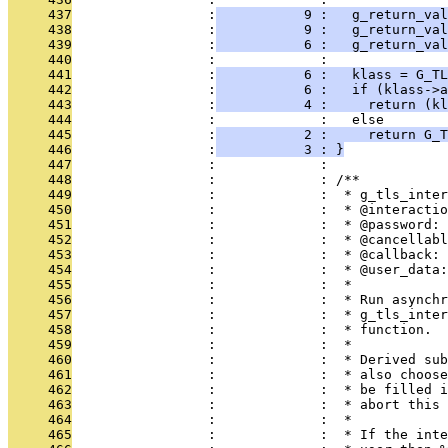
     437
                 :
           9 :   g_return_val
     438
                 :
           9 :   g_return_val
     439
                 :
           6 :   g_return_val
     440
                 :             : 
     441
                 :
           6 :   klass = G_T
     442
                 :
           6 :   if (klass->a
     443
                 :
           4 :     return (kl
     444
                 :             :   else
     445
                 :
           2 :     return G_T
     446
                 :
           3 : }
     447
                 :             : 
     448
                 :             : /**
     449
                 :             :  * g_tls_inter
     450
                 :             :  * @interactio
     451
                 :             :  * @password: 
     452
                 :             :  * @cancellabl
     453
                 :             :  * @callback: 
     454
                 :             :  * @user_data
     455
                 :             :  *
     456
                 :             :  * Run asynchr
     457
                 :             :  * g_tls_inter
     458
                 :             :  * function.
     459
                 :             :  *
     460
                 :             :  * Derived sub
     461
                 :             :  * also choose
     462
                 :             :  * be filled i
     463
                 :             :  * abort this 
     464
                 :             :  *
     465
                 :             :  * If the inte