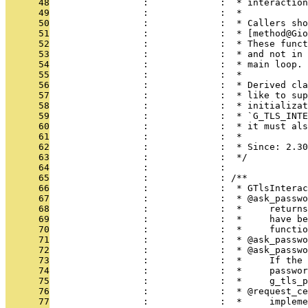
      48
                 :             :  * interaction
      49
                 :             :  *
      50
                 :             :  * Callers sh
      51
                 :             :  * [method@Gio
      52
                 :             :  * These funct
      53
                 :             :  * and not in 
      54
                 :             :  * main loop.
      55
                 :             :  *
      56
                 :             :  * Derived cla
      57
                 :             :  * like to sup
      58
                 :             :  * initializat
      59
                 :             :  * `G_TLS_INTE
      60
                 :             :  * it must als
      61
                 :             :  *
      62
                 :             :  * Since: 2.30
      63
                 :             :  */
      64
                 :             : 
      65
                 :             : /**
      66
                 :             :  * GTlsInterac
      67
                 :             :  * @ask_passwo
      68
                 :             :  *     returns
      69
                 :             :  *     have be
      70
                 :             :  *     functio
      71
                 :             :  * @ask_passwo
      72
                 :             :  * @ask_passwo
      73
                 :             :  *     If the 
      74
                 :             :  *     passwor
      75
                 :             :  *     g_tls_
      76
                 :             :  * @request_ce
      77
                 :             :  *     impleme