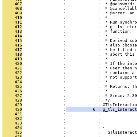
     407
                 :             :  * @password: 
     408
                 :             :  * @cancellabl
     409
                 :             :  * @error: an 
     410
                 :             :  *
     411
                 :             :  * Run synchro
     412
                 :             :  * g_tls_inter
     413
                 :             :  * function.
     414
                 :             :  *
     415
                 :             :  * Derived sub
     416
                 :             :  * also choose
     417
                 :             :  * be filled i
     418
                 :             :  * abort this 
     419
                 :             :  *
     420
                 :             :  * If the inte
     421
                 :             :  * user then %
     422
                 :             :  * contains a 
     423
                 :             :  * not support
     424
                 :             :  *
     425
                 :             :  * Returns: Th
     426
                 :             :  *
     427
                 :             :  * Since: 2.30
     428
                 :             :  */
     429
                 :             : GTlsInteractio
     430
                 :
           6 : g_tls_interact
     431
                 :             :               
     432
                 :             :               
     433
                 :             :               
     434
                 :             : {
     435
                 :             :   GTlsInteract
     436
                 :             : 