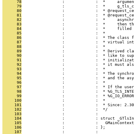
      78
                 :             :  *     argumen
      79
                 :             :  *     g_tls_c
      80
                 :             :  * @request_ce
      81
                 :             :  * @request_ce
      82
                 :             :  *     asynchr
      83
                 :             :  *     then th
      84
                 :             :  *     filled 
      85
                 :             :  *
      86
                 :             :  * The class f
      87
                 :             :  * virtual int
      88
                 :             :  *
      89
                 :             :  * Derived cla
      90
                 :             :  * like to sup
      91
                 :             :  * initializat
      92
                 :             :  * it must als
      93
                 :             :  *
      94
                 :             :  * The synchro
      95
                 :             :  * and the asy
      96
                 :             :  *
      97
                 :             :  * If the user
      98
                 :             :  * %G_TLS_INTE
      99
                 :             :  * %G_IO_ERRO
     100
                 :             :  *
     101
                 :             :  * Since: 2.30
     102
                 :             :  */
     103
                 :             : 
     104
                 :             : struct _GTlsIn
     105
                 :             :   GMainContext
     106
                 :             : };
     107
                 :             : 