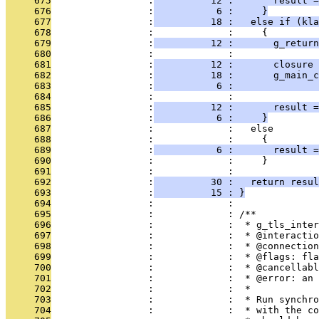
     675
                 :
          12 :       result =
     676
                 :
           6 :     }
     677
                 :
          18 :   else if (kla
     678
                 :             :     {
     679
                 :
          12 :       g_retur
     680
                 :             : 
     681
                 :
          12 :       closure
     682
                 :
          18 :       g_main_c
     683
                 :
           6 :               
     684
                 :             : 
     685
                 :
          12 :       result =
     686
                 :
           6 :     }
     687
                 :             :   else
     688
                 :             :     {
     689
                 :
           6 :       result =
     690
                 :             :     }
     691
                 :             : 
     692
                 :
          30 :   return resul
     693
                 :
          15 : }
     694
                 :             : 
     695
                 :             : /**
     696
                 :             :  * g_tls_inter
     697
                 :             :  * @interactio
     698
                 :             :  * @connection
     699
                 :             :  * @flags: fla
     700
                 :             :  * @cancellabl
     701
                 :             :  * @error: an 
     702
                 :             :  *
     703
                 :             :  * Run synchro
     704
                 :             :  * with the co