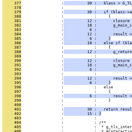
     377
                 :
          30 :   klass = G_T
     378
                 :             : 
     379
                 :
          30 :   if (klass->a
     380
                 :             :     {
     381
                 :
          12 :       closure 
     382
                 :
          18 :       g_main_c
     383
                 :
           6 :               
     384
                 :
          12 :       result =
     385
                 :
           6 :     }
     386
                 :
          18 :   else if (kla
     387
                 :             :     {
     388
                 :
          12 :       g_retur
     389
                 :             : 
     390
                 :
          12 :       closure 
     391
                 :
          18 :       g_main_c
     392
                 :
           6 :              
     393
                 :             : 
     394
                 :
          12 :       result =
     395
                 :
           6 :     }
     396
                 :             :   else
     397
                 :             :     {
     398
                 :
           6 :       result =
     399
                 :             :     }
     400
                 :             : 
     401
                 :
          30 :   return resul
     402
                 :
          15 : }
     403
                 :             : 
     404
                 :             : /**
     405
                 :             :  * g_tls_inter
     406
                 :             :  * @interactio