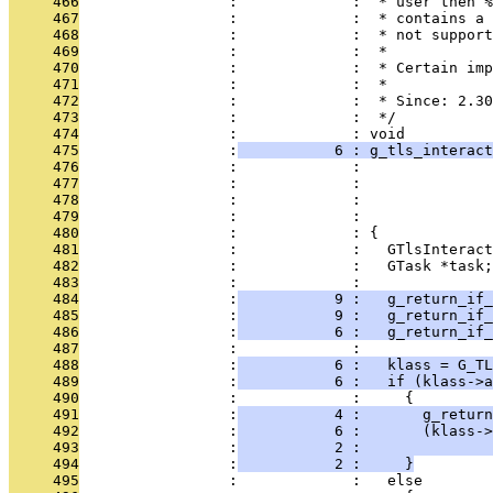
     466
                 :             :  * user then %
     467
                 :             :  * contains a 
     468
                 :             :  * not support
     469
                 :             :  *
     470
                 :             :  * Certain imp
     471
                 :             :  *
     472
                 :             :  * Since: 2.30
     473
                 :             :  */
     474
                 :             : void
     475
                 :
           6 : g_tls_interact
     476
                 :             :               
     477
                 :             :               
     478
                 :             :               
     479
                 :             :               
     480
                 :             : {
     481
                 :             :   GTlsInteract
     482
                 :             :   GTask *task;
     483
                 :             : 
     484
                 :
           9 :   g_return_if_
     485
                 :
           9 :   g_return_if_
     486
                 :
           6 :   g_return_if_
     487
                 :             : 
     488
                 :
           6 :   klass = G_T
     489
                 :
           6 :   if (klass->a
     490
                 :             :     {
     491
                 :
           4 :       g_retur
     492
                 :
           6 :       (klass->
     493
                 :
           2 :               
     494
                 :
           2 :     }
     495
                 :             :   else