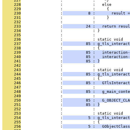
     227
                 :             :    */
     228
                 :             :   else
     229
                 :             :     {
     230
                 :
           8 :       result =
     231
                 :             :     }
     232
                 :             : 
     233
                 :
          24 :   return resul
     234
                 :             : }
     235
                 :             : 
     236
                 :             : static void
     237
                 :
          85 : g_tls_interact
     238
                 :             : {
     239
                 :
          85 :   interaction-
     240
                 :
          85 :   interaction-
     241
                 :
          85 : }
     242
                 :             : 
     243
                 :             : static void
     244
                 :
          85 : g_tls_interact
     245
                 :             : {
     246
                 :
          85 :   GTlsInteract
     247
                 :             : 
     248
                 :
          85 :   g_main_cont
     249
                 :             : 
     250
                 :
          85 :   G_OBJECT_CLA
     251
                 :
          85 : }
     252
                 :             : 
     253
                 :             : static void
     254
                 :
           5 : g_tls_interact
     255
                 :             : {
     256
                 :
           5 :   GObjectClass