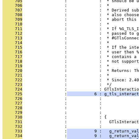
     705
                 :             :  * should be u
     706
                 :             :  *
     707
                 :             :  * Derived sub
     708
                 :             :  * also choose
     709
                 :             :  * abort this 
     710
                 :             :  *
     711
                 :             :  * If %G_TLS_I
     712
                 :             :  * passed to g
     713
                 :             :  * #GTlsConnec
     714
                 :             :  *
     715
                 :             :  * If the inte
     716
                 :             :  * user then %
     717
                 :             :  * contains a 
     718
                 :             :  * not support
     719
                 :             :  *
     720
                 :             :  * Returns: Th
     721
                 :             :  *
     722
                 :             :  * Since: 2.40
     723
                 :             :  */
     724
                 :             : GTlsInteractio
     725
                 :
           6 : g_tls_interact
     726
                 :             :               
     727
                 :             :               
     728
                 :             :               
     729
                 :             :               
     730
                 :             : {
     731
                 :             :   GTlsInteract
     732
                 :             : 
     733
                 :
           9 :   g_return_val
     734
                 :
           9 :   g_return_val