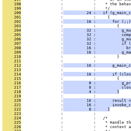
     198
                 :             :    * the behav
     199
                 :             :    */
     200
                 :
          24 :   if (g_main_c
     201
                 :             :     {
     202
                 :
          16 :       for (;;)
     203
                 :             :         {
     204
                 :
          32 :           g_mu
     205
                 :
          32 :           comp
     206
                 :
          32 :           g_mu
     207
                 :
          32 :           if (
     208
                 :
          16 :             br
     209
                 :
          16 :           g_ma
     210
                 :             :         }
     211
                 :             : 
     212
                 :
          16 :       g_main_c
     213
                 :             : 
     214
                 :
          16 :       if (clos
     215
                 :             :         {
     216
                 :
           8 :           g_p
     217
                 :
           8 :           clos
     218
                 :
           4 :         }
     219
                 :             : 
     220
                 :
          16 :       result =
     221
                 :
          16 :       invoke_c
     222
                 :
           8 :     }
     223
                 :             : 
     224
                 :             :   /*
     225
                 :             :    * Handle th
     226
                 :             :    * context a