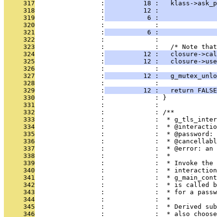
     317
                 :
          18 :   klass->ask_p
     318
                 :
          12 :               
     319
                 :
           6 :               
     320
                 :             :               
     321
                 :
           6 :               
     322
                 :             : 
     323
                 :             :   /* Note that
     324
                 :
          12 :   closure->cal
     325
                 :
          12 :   closure->use
     326
                 :             : 
     327
                 :
          12 :   g_mutex_unl
     328
                 :             : 
     329
                 :
          12 :   return FALSE
     330
                 :             : }
     331
                 :             : 
     332
                 :             : /**
     333
                 :             :  * g_tls_inter
     334
                 :             :  * @interactio
     335
                 :             :  * @password: 
     336
                 :             :  * @cancellabl
     337
                 :             :  * @error: an 
     338
                 :             :  *
     339
                 :             :  * Invoke the 
     340
                 :             :  * interaction
     341
                 :             :  * g_main_cont
     342
                 :             :  * is called b
     343
                 :             :  * for a passw
     344
                 :             :  *
     345
                 :             :  * Derived sub
     346
                 :             :  * also choose