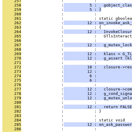
     257
                 :             : 
     258
                 :
           5 :   gobject_clas
     259
                 :
           5 : }
     260
                 :             : 
     261
                 :             : static gboolea
     262
                 :
          12 : on_invoke_ask_
     263
                 :             : {
     264
                 :
          12 :   InvokeClosur
     265
                 :             :   GTlsInteract
     266
                 :             : 
     267
                 :
          12 :   g_mutex_lock
     268
                 :             : 
     269
                 :
          12 :   klass = G_TL
     270
                 :
          12 :   g_assert (kl
     271
                 :             : 
     272
                 :
          18 :   closure->res
     273
                 :
          12 :              
     274
                 :
           6 :               
     275
                 :
           6 :               
     276
                 :             : 
     277
                 :
          12 :   closure->com
     278
                 :
          12 :   g_cond_signa
     279
                 :
          12 :   g_mutex_unl
     280
                 :             : 
     281
                 :
          12 :   return FALSE
     282
                 :             : }
     283
                 :             : 
     284
                 :             : static void
     285
                 :
          12 : on_ask_passwor
     286
                 :             :               