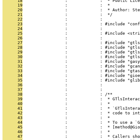
      18
                 :             :  * Public Lice
      19
                 :             :  *
      20
                 :             :  * Author: St
      21
                 :             :  */
      22
                 :             : 
      23
                 :             : #include "conf
      24
                 :             : 
      25
                 :             : #include <stri
      26
                 :             : 
      27
                 :             : #include "gtls
      28
                 :             : #include "gtls
      29
                 :             : #include "gtls
      30
                 :             : #include "gtls
      31
                 :             : #include "gasy
      32
                 :             : #include "gcan
      33
                 :             : #include "gtas
      34
                 :             : #include "gioe
      35
                 :             : #include "glib
      36
                 :             : 
      37
                 :             : 
      38
                 :             : /**
      39
                 :             :  * GTlsInterac
      40
                 :             :  *
      41
                 :             :  * `GTlsIntera
      42
                 :             :  * code to int
      43
                 :             :  *
      44
                 :             :  * To use a `G
      45
                 :             :  * [method@Gi
      46
                 :             :  *
      47
                 :             :  * Callers sho