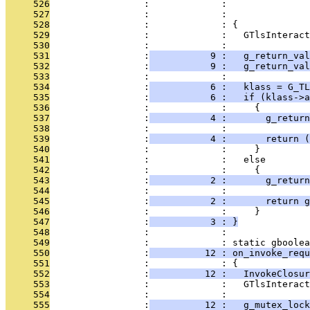
     526
                 :             :               
     527
                 :             :               
     528
                 :             : {
     529
                 :             :   GTlsInteract
     530
                 :             : 
     531
                 :
           9 :   g_return_val
     532
                 :
           9 :   g_return_val
     533
                 :             : 
     534
                 :
           6 :   klass = G_T
     535
                 :
           6 :   if (klass->a
     536
                 :             :     {
     537
                 :
           4 :       g_retur
     538
                 :             : 
     539
                 :
           4 :       return (
     540
                 :             :     }
     541
                 :             :   else
     542
                 :             :     {
     543
                 :
           2 :       g_return
     544
                 :             : 
     545
                 :
           2 :       return g
     546
                 :             :     }
     547
                 :
           3 : }
     548
                 :             : 
     549
                 :             : static gboolea
     550
                 :
          12 : on_invoke_requ
     551
                 :             : {
     552
                 :
          12 :   InvokeClosur
     553
                 :             :   GTlsInteract
     554
                 :             : 
     555
                 :
          12 :   g_mutex_lock