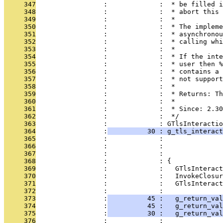
     347
                 :             :  * be filled i
     348
                 :             :  * abort this 
     349
                 :             :  *
     350
                 :             :  * The impleme
     351
                 :             :  * asynchronou
     352
                 :             :  * calling whi
     353
                 :             :  *
     354
                 :             :  * If the inte
     355
                 :             :  * user then %
     356
                 :             :  * contains a 
     357
                 :             :  * not support
     358
                 :             :  *
     359
                 :             :  * Returns: Th
     360
                 :             :  *
     361
                 :             :  * Since: 2.30
     362
                 :             :  */
     363
                 :             : GTlsInteractio
     364
                 :
          30 : g_tls_interact
     365
                 :             :               
     366
                 :             :               
     367
                 :             :               
     368
                 :             : {
     369
                 :             :   GTlsInteract
     370
                 :             :   InvokeClosur
     371
                 :             :   GTlsInteract
     372
                 :             : 
     373
                 :
          45 :   g_return_val
     374
                 :
          45 :   g_return_val
     375
                 :
          30 :   g_return_val
     376
                 :             : 