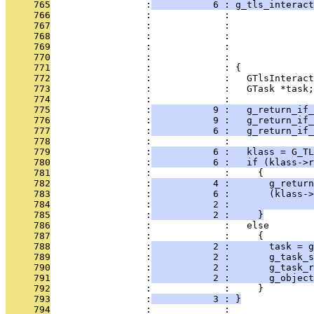
     765
                 :
           6 : g_tls_interact
     766
                 :             :               
     767
                 :             :               
     768
                 :             :               
     769
                 :             :               
     770
                 :             :               
     771
                 :             : {
     772
                 :             :   GTlsInteract
     773
                 :             :   GTask *task;
     774
                 :             : 
     775
                 :
           9 :   g_return_if_
     776
                 :
           9 :   g_return_if_
     777
                 :
           6 :   g_return_if_
     778
                 :             : 
     779
                 :
           6 :   klass = G_T
     780
                 :
           6 :   if (klass->r
     781
                 :             :     {
     782
                 :
           4 :       g_return
     783
                 :
           6 :       (klass->
     784
                 :
           2 :              
     785
                 :
           2 :     }
     786
                 :             :   else
     787
                 :             :     {
     788
                 :
           2 :       task = g
     789
                 :
           2 :       g_task_s
     790
                 :
           2 :       g_task_r
     791
                 :
           2 :       g_object
     792
                 :             :     }
     793
                 :
           3 : }
     794
                 :             : 