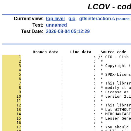
LCOV - cod
Current view:
top level
-
gio
- gtlsinteraction.c
(source
Test:
unnamed
Test Date:
2026-08-04 05:12:29
             Branch data     Line data    Source code
       1
                 :             : /* GIO - GLib
       2
                 :             :  *
       3
                 :             :  * Copyright 
       4
                 :             :  *
       5
                 :             :  * SPDX-Licens
       6
                 :             :  *
       7
                 :             :  * This librar
       8
                 :             :  * modify it u
       9
                 :             :  * License as 
      10
                 :             :  * version 2.1
      11
                 :             :  *
      12
                 :             :  * This librar
      13
                 :             :  * but WITHOUT
      14
                 :             :  * MERCHANTABI
      15
                 :             :  * Lesser Gene
      16
                 :             :  *
      17
                 :             :  * You should 