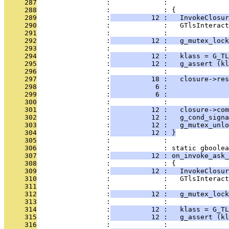
     287
                 :             :               
     288
                 :             : {
     289
                 :
          12 :   InvokeClosur
     290
                 :             :   GTlsInteract
     291
                 :             : 
     292
                 :
          12 :   g_mutex_lock
     293
                 :             : 
     294
                 :
          12 :   klass = G_TL
     295
                 :
          12 :   g_assert (k
     296
                 :             : 
     297
                 :
          18 :   closure->res
     298
                 :
           6 :               
     299
                 :
           6 :               
     300
                 :             : 
     301
                 :
          12 :   closure->com
     302
                 :
          12 :   g_cond_signa
     303
                 :
          12 :   g_mutex_unl
     304
                 :
          12 : }
     305
                 :             : 
     306
                 :             : static gboolea
     307
                 :
          12 : on_invoke_ask_
     308
                 :             : {
     309
                 :
          12 :   InvokeClosur
     310
                 :             :   GTlsInteract
     311
                 :             : 
     312
                 :
          12 :   g_mutex_lock
     313
                 :             : 
     314
                 :
          12 :   klass = G_TL
     315
                 :
          12 :   g_assert (kl
     316
                 :             : 