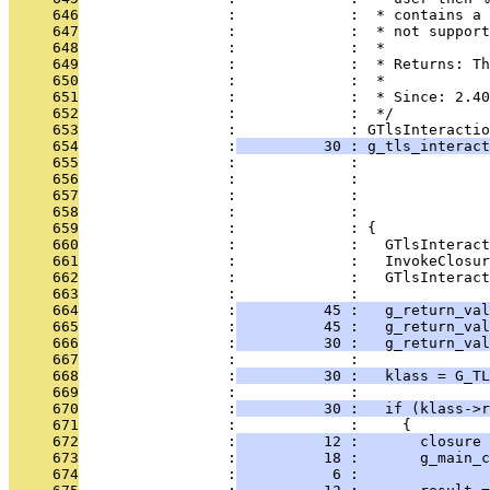
     646
                 :             :  * contains a 
     647
                 :             :  * not support
     648
                 :             :  *
     649
                 :             :  * Returns: Th
     650
                 :             :  *
     651
                 :             :  * Since: 2.40
     652
                 :             :  */
     653
                 :             : GTlsInteractio
     654
                 :
          30 : g_tls_interact
     655
                 :             :               
     656
                 :             :               
     657
                 :             :               
     658
                 :             :               
     659
                 :             : {
     660
                 :             :   GTlsInteract
     661
                 :             :   InvokeClosur
     662
                 :             :   GTlsInteract
     663
                 :             : 
     664
                 :
          45 :   g_return_val
     665
                 :
          45 :   g_return_val
     666
                 :
          30 :   g_return_val
     667
                 :             : 
     668
                 :
          30 :   klass = G_T
     669
                 :             : 
     670
                 :
          30 :   if (klass->r
     671
                 :             :     {
     672
                 :
          12 :       closure
     673
                 :
          18 :       g_main_c
     674
                 :
           6 :               