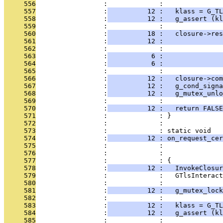
     556
                 :             : 
     557
                 :
          12 :   klass = G_TL
     558
                 :
          12 :   g_assert (kl
     559
                 :             : 
     560
                 :
          18 :   closure->res
     561
                 :
          12 :              
     562
                 :             :               
     563
                 :
           6 :               
     564
                 :
           6 :               
     565
                 :             : 
     566
                 :
          12 :   closure->com
     567
                 :
          12 :   g_cond_signa
     568
                 :
          12 :   g_mutex_unl
     569
                 :             : 
     570
                 :
          12 :   return FALSE
     571
                 :             : }
     572
                 :             : 
     573
                 :             : static void
     574
                 :
          12 : on_request_cer
     575
                 :             :               
     576
                 :             :               
     577
                 :             : {
     578
                 :
          12 :   InvokeClosur
     579
                 :             :   GTlsInteract
     580
                 :             : 
     581
                 :
          12 :   g_mutex_lock
     582
                 :             : 
     583
                 :
          12 :   klass = G_TL
     584
                 :
          12 :   g_assert (kl
     585
                 :             : 