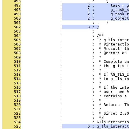
     496
                 :             :     {
     497
                 :
           2 :       task = g
     498
                 :
           2 :       g_task_s
     499
                 :
           2 :       g_task_r
     500
                 :
           2 :       g_object
     501
                 :             :     }
     502
                 :
           3 : }
     503
                 :             : 
     504
                 :             : /**
     505
                 :             :  * g_tls_inter
     506
                 :             :  * @interactio
     507
                 :             :  * @result: th
     508
                 :             :  * @error: an 
     509
                 :             :  *
     510
                 :             :  * Complete an
     511
                 :             :  * the g_tls_i
     512
                 :             :  *
     513
                 :             :  * If %G_TLS_I
     514
                 :             :  * to g_tls_in
     515
                 :             :  *
     516
                 :             :  * If the inte
     517
                 :             :  * user then %
     518
                 :             :  * contains a 
     519
                 :             :  *
     520
                 :             :  * Returns: Th
     521
                 :             :  *
     522
                 :             :  * Since: 2.30
     523
                 :             :  */
     524
                 :             : GTlsInteractio
     525
                 :
           6 : g_tls_interact