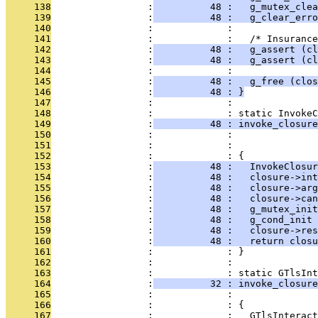
     138
                 :
          48 :   g_mutex_clea
     139
                 :
          48 :   g_clear_erro
     140
                 :             : 
     141
                 :             :   /* Insurance
     142
                 :
          48 :   g_assert (cl
     143
                 :
          48 :   g_assert (c
     144
                 :             : 
     145
                 :
          48 :   g_free (clos
     146
                 :
          48 : }
     147
                 :             : 
     148
                 :             : static InvokeC
     149
                 :
          48 : invoke_closure
     150
                 :             :              
     151
                 :             :              
     152
                 :             : {
     153
                 :
          48 :   InvokeClosur
     154
                 :
          48 :   closure->in
     155
                 :
          48 :   closure->arg
     156
                 :
          48 :   closure->can
     157
                 :
          48 :   g_mutex_init
     158
                 :
          48 :   g_cond_init 
     159
                 :
          48 :   closure->res
     160
                 :
          48 :   return closu
     161
                 :             : }
     162
                 :             : 
     163
                 :             : static GTlsInt
     164
                 :
          32 : invoke_closure
     165
                 :             :               
     166
                 :             : {
     167
                 :             :   GTlsInteract