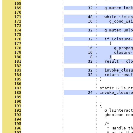
     168
                 :             : 
     169
                 :
          32 :   g_mutex_lock
     170
                 :             : 
     171
                 :
          48 :   while (!clos
     172
                 :
          16 :     g_cond_wai
     173
                 :             : 
     174
                 :
          32 :   g_mutex_unl
     175
                 :             : 
     176
                 :
          32 :   if (closure-
     177
                 :             :     {
     178
                 :
          16 :       g_propag
     179
                 :
          16 :       closure-
     180
                 :
           8 :     }
     181
                 :
          32 :   result = clo
     182
                 :             : 
     183
                 :
          32 :   invoke_closu
     184
                 :
          32 :   return resul
     185
                 :             : }
     186
                 :             : 
     187
                 :             : static GTlsInt
     188
                 :
          24 : invoke_closure
     189
                 :             :               
     190
                 :             :              
     191
                 :             : {
     192
                 :             :   GTlsInteract
     193
                 :             :   gboolean com
     194
                 :             : 
     195
                 :             :   /*
     196
                 :             :    * Handle th
     197
                 :             :    * or in the