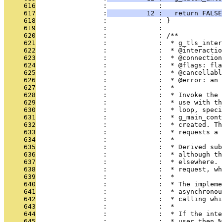
     616
                 :             : 
     617
                 :
          12 :   return FALSE
     618
                 :             : }
     619
                 :             : 
     620
                 :             : /**
     621
                 :             :  * g_tls_inter
     622
                 :             :  * @interactio
     623
                 :             :  * @connection
     624
                 :             :  * @flags: fla
     625
                 :             :  * @cancellabl
     626
                 :             :  * @error: an 
     627
                 :             :  *
     628
                 :             :  * Invoke the 
     629
                 :             :  * use with th
     630
                 :             :  * loop, speci
     631
                 :             :  * g_main_cont
     632
                 :             :  * created. Th
     633
                 :             :  * requests a 
     634
                 :             :  *
     635
                 :             :  * Derived sub
     636
                 :             :  * although th
     637
                 :             :  * elsewhere. 
     638
                 :             :  * request, wh
     639
                 :             :  *
     640
                 :             :  * The impleme
     641
                 :             :  * asynchronou
     642
                 :             :  * calling whi
     643
                 :             :  *
     644
                 :             :  * If the inte
     645
                 :             :  * user then %