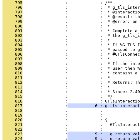
     795
                 :             : /**
     796
                 :             :  * g_tls_inter
     797
                 :             :  * @interactio
     798
                 :             :  * @result: th
     799
                 :             :  * @error: an 
     800
                 :             :  *
     801
                 :             :  * Complete a 
     802
                 :             :  * the g_tls_i
     803
                 :             :  *
     804
                 :             :  * If %G_TLS_I
     805
                 :             :  * passed to g
     806
                 :             :  * #GTlsConnec
     807
                 :             :  *
     808
                 :             :  * If the inte
     809
                 :             :  * user then %
     810
                 :             :  * contains a 
     811
                 :             :  *
     812
                 :             :  * Returns: Th
     813
                 :             :  *
     814
                 :             :  * Since: 2.40
     815
                 :             :  */
     816
                 :             : GTlsInteractio
     817
                 :
           6 : g_tls_interact
     818
                 :             :               
     819
                 :             :               
     820
                 :             : {
     821
                 :             :   GTlsInteract
     822
                 :             : 
     823
                 :
           9 :   g_return_val
     824
                 :
           9 :   g_return_val