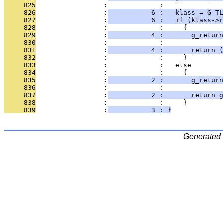
     825
                 :             : 
     826
                 :
           6 :   klass = G_T
     827
                 :
           6 :   if (klass->
     828
                 :             :     {
     829
                 :
           4 :       g_return
     830
                 :             : 
     831
                 :
           4 :       return (
     832
                 :             :     }
     833
                 :             :   else
     834
                 :             :     {
     835
                 :
           2 :       g_return
     836
                 :             : 
     837
                 :
           2 :       return g
     838
                 :             :     }
     839
                 :
           3 : }
Generated 