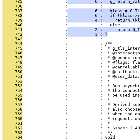
     735
                 :
           6 :   g_return_val
     736
                 :             : 
     737
                 :
           6 :   klass = G_T
     738
                 :
           6 :   if (klass->r
     739
                 :
           4 :     return (kl
     740
                 :             :   else
     741
                 :
           2 :     return G_T
     742
                 :
           3 : }
     743
                 :             : 
     744
                 :             : /**
     745
                 :             :  * g_tls_inter
     746
                 :             :  * @interactio
     747
                 :             :  * @connection
     748
                 :             :  * @flags: fla
     749
                 :             :  * @cancellabl
     750
                 :             :  * @callback: 
     751
                 :             :  * @user_data
     752
                 :             :  *
     753
                 :             :  * Run asynchr
     754
                 :             :  * the connect
     755
                 :             :  * be used ins
     756
                 :             :  *
     757
                 :             :  * Derived sub
     758
                 :             :  * also choose
     759
                 :             :  * when the op
     760
                 :             :  * request, w
     761
                 :             :  *
     762
                 :             :  * Since: 2.40
     763
                 :             :  */
     764
                 :             : void