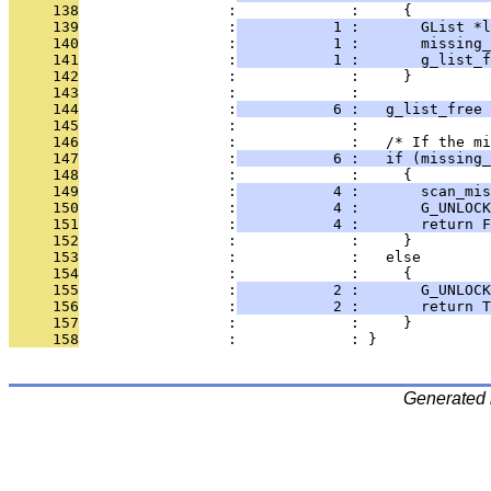
     138
                 :             :     {
     139
                 :
           1 :       GList *l
     140
                 :
           1 :       missing_
     141
                 :
           1 :       g_list_f
     142
                 :             :     }
     143
                 :             : 
     144
                 :
           6 :   g_list_free 
     145
                 :             :   
     146
                 :             :   /* If the mi
     147
                 :
           6 :   if (missing_
     148
                 :             :     {
     149
                 :
           4 :       scan_mi
     150
                 :
           4 :       G_UNLOCK
     151
                 :
           4 :       return F
     152
                 :             :     }
     153
                 :             :   else
     154
                 :             :     {
     155
                 :
           2 :       G_UNLOCK
     156
                 :
           2 :       return T
     157
                 :             :     }
     158
                 :             : }
Generated 