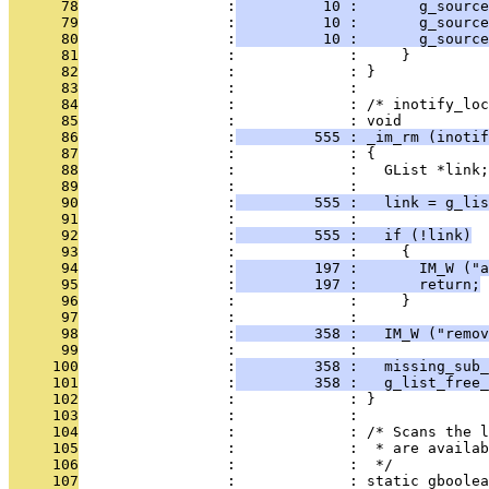
      78
                 :
          10 :       g_source
      79
                 :
          10 :       g_sourc
      80
                 :
          10 :       g_source
      81
                 :             :     }
      82
                 :             : }
      83
                 :             : 
      84
                 :             : /* inotify_lo
      85
                 :             : void
      86
                 :
         555 : _im_rm (inotif
      87
                 :             : {
      88
                 :             :   GList *link;
      89
                 :             :   
      90
                 :
         555 :   link = g_lis
      91
                 :             : 
      92
                 :
         555 :   if (!link)
      93
                 :             :     {
      94
                 :
         197 :       IM_W ("a
      95
                 :
         197 :       return;
      96
                 :             :     }
      97
                 :             : 
      98
                 :
         358 :   IM_W ("remov
      99
                 :             : 
     100
                 :
         358 :   missing_sub_
     101
                 :
         358 :   g_list_free_
     102
                 :             : }
     103
                 :             : 
     104
                 :             : /* Scans the l
     105
                 :             :  * are availab
     106
                 :             :  */
     107
                 :             : static gboolea