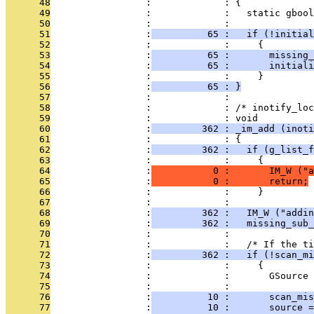
      48
                 :             : {
      49
                 :             :   static gbool
      50
                 :             :   
      51
                 :
          65 :   if (!initial
      52
                 :             :     {
      53
                 :
          65 :       missing_
      54
                 :
          65 :       initiali
      55
                 :             :     }
      56
                 :
          65 : }
      57
                 :             : 
      58
                 :             : /* inotify_lo
      59
                 :             : void
      60
                 :
         362 : _im_add (inoti
      61
                 :             : {
      62
                 :
         362 :   if (g_list_f
      63
                 :             :     {
      64
                 :
           0 :       IM_W ("a
      65
                 :
           0 :       return;
      66
                 :             :     }
      67
                 :             : 
      68
                 :
         362 :   IM_W ("addin
      69
                 :
         362 :   missing_sub_
      70
                 :             : 
      71
                 :             :   /* If the t
      72
                 :
         362 :   if (!scan_mi
      73
                 :             :     {
      74
                 :             :       GSource 
      75
                 :             : 
      76
                 :
          10 :       scan_mis
      77
                 :
          10 :       source =