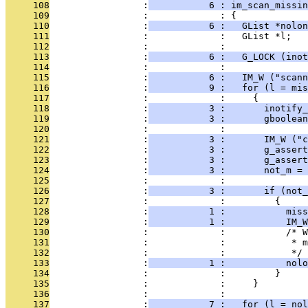
     108
                 :
           6 : im_scan_missin
     109
                 :             : {
     110
                 :
           6 :   GList *nolon
     111
                 :             :   GList *l;
     112
                 :             :   
     113
                 :
           6 :   G_LOCK (inot
     114
                 :             :   
     115
                 :
           6 :   IM_W ("scann
     116
                 :
           9 :   for (l = mis
     117
                 :             :     {
     118
                 :
           3 :       inotify_
     119
                 :
           3 :       gboolean
     120
                 :             :       
     121
                 :
           3 :       IM_W ("c
     122
                 :
           3 :       g_assert
     123
                 :
           3 :       g_assert
     124
                 :
           3 :       not_m = 
     125
                 :             : 
     126
                 :
           3 :       if (not_
     127
                 :             :         {
     128
                 :
           1 :           miss
     129
                 :
           1 :           IM_W
     130
                 :             :           /* W
     131
                 :             :            * m
     132
                 :             :            */
     133
                 :
           1 :           nolo
     134
                 :             :         } 
     135
                 :             :     }
     136
                 :             : 
     137
                 :
           7 :   for (l = nol