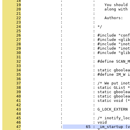
      18
                 :             : 
      19
                 :             :    You should 
      20
                 :             :    along with 
      21
                 :             : 
      22
                 :             :    Authors: 
      23
                 :             :              
      24
                 :             : */
      25
                 :             : 
      26
                 :             : #include "conf
      27
                 :             : #include <glib
      28
                 :             : #include "inot
      29
                 :             : #include "inot
      30
                 :             : #include "glib
      31
                 :             : 
      32
                 :             : #define SCAN_M
      33
                 :             : 
      34
                 :             : static gboolea
      35
                 :             : #define IM_W i
      36
                 :             : 
      37
                 :             : /* We put ino
      38
                 :             : static GList *
      39
                 :             : static gboolea
      40
                 :             : static gboolea
      41
                 :             : static void (*
      42
                 :             : 
      43
                 :             : G_LOCK_EXTERN 
      44
                 :             : 
      45
                 :             : /* inotify_lo
      46
                 :             : void
      47
                 :
          65 : _im_startup (v