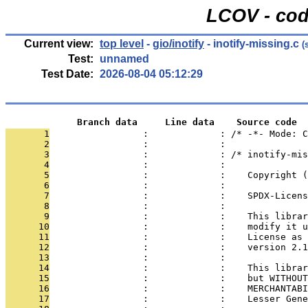
LCOV - cod
Current view:
top level
-
gio/inotify
- inotify-missing.c
(
Test:
unnamed
Test Date:
2026-08-04 05:12:29
             Branch data     Line data    Source code
       1
                 :             : /* -*- Mode: C
       2
                 :             : 
       3
                 :             : /* inotify-mis
       4
                 :             : 
       5
                 :             :    Copyright (
       6
                 :             : 
       7
                 :             :    SPDX-Licens
       8
                 :             : 
       9
                 :             :    This librar
      10
                 :             :    modify it u
      11
                 :             :    License as 
      12
                 :             :    version 2.1
      13
                 :             : 
      14
                 :             :    This librar
      15
                 :             :    but WITHOUT
      16
                 :             :    MERCHANTABI
      17
                 :             :    Lesser Gene