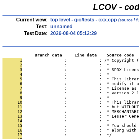
LCOV - cod
Current view:
top level
-
gio/tests
- cxx.cpp
(source /
f
Test:
unnamed
Test Date:
2026-08-04 05:12:29
             Branch data     Line data    Source code
       1
                 :             : /* Copyright (
       2
                 :             :  *
       3
                 :             :  * SPDX-Licens
       4
                 :             :  *
       5
                 :             :  * This librar
       6
                 :             :  * modify it u
       7
                 :             :  * License as 
       8
                 :             :  * version 2.1
       9
                 :             :  *
      10
                 :             :  * This librar
      11
                 :             :  * but WITHOUT
      12
                 :             :  * MERCHANTABI
      13
                 :             :  * Lesser Gene
      14
                 :             :  *
      15
                 :             :  * You should 
      16
                 :             :  * along with 
      17
                 :             :  */