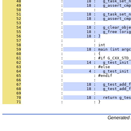
      48
                 :
          18 :   g_task_set_n
      49
                 :
          18 :   g_assert_cmp
      50
                 :             : 
      51
                 :
          18 :   g_task_set_n
      52
                 :
          18 :   g_assert_cmp
      53
                 :             : 
      54
                 :
          18 :   g_clear_obje
      55
                 :
          18 :   g_free (orig
      56
                 :
          18 : }
      57
                 :             : 
      58
                 :             : int
      59
                 :
          18 : main (int argc
      60
                 :             : {
      61
                 :             : #if G_CXX_STD_
      62
                 :
          14 :   g_test_init 
      63
                 :             : #else
      64
                 :
           4 :   g_test_init 
      65
                 :             : #endif
      66
                 :             : 
      67
                 :
          18 :   g_test_add_f
      68
                 :
          18 :   g_test_add_f
      69
                 :             : 
      70
                 :
          18 :   return g_tes
      71
                 :             : }
Generated 