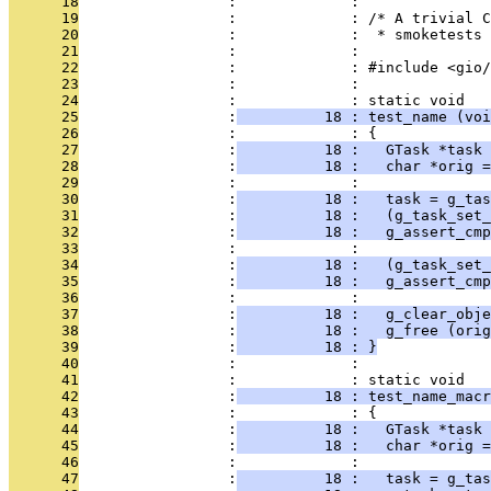
      18
                 :             : 
      19
                 :             : /* A trivial C
      20
                 :             :  * smoketests 
      21
                 :             : 
      22
                 :             : #include <gio/
      23
                 :             : 
      24
                 :             : static void
      25
                 :
          18 : test_name (voi
      26
                 :             : {
      27
                 :
          18 :   GTask *task 
      28
                 :
          18 :   char *orig =
      29
                 :             : 
      30
                 :
          18 :   task = g_tas
      31
                 :
          18 :   (g_task_set_
      32
                 :
          18 :   g_assert_cmp
      33
                 :             : 
      34
                 :
          18 :   (g_task_set_
      35
                 :
          18 :   g_assert_cmp
      36
                 :             : 
      37
                 :
          18 :   g_clear_obje
      38
                 :
          18 :   g_free (orig
      39
                 :
          18 : }
      40
                 :             : 
      41
                 :             : static void
      42
                 :
          18 : test_name_macr
      43
                 :             : {
      44
                 :
          18 :   GTask *task 
      45
                 :
          18 :   char *orig =
      46
                 :             : 
      47
                 :
          18 :   task = g_tas