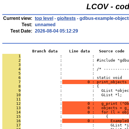
LCOV - cod
Current view:
top level
-
gio/tests
- gdbus-example-object
Test:
unnamed
Test Date:
2026-08-04 05:12:29
             Branch data     Line data    Source code
       1
                 :             : 
       2
                 :             : #include "gdbu
       3
                 :             : 
       4
                 :             : /* -----------
       5
                 :             : 
       6
                 :             : static void
       7
                 :
           0 : print_objects 
       8
                 :             : {
       9
                 :             :   GList *objec
      10
                 :             :   GList *l;
      11
                 :             : 
      12
                 :
           0 :   g_print ("O
      13
                 :
           0 :   objects = g_
      14
                 :
           0 :   for (l = obj
      15
                 :             :     {
      16
                 :
           0 :       ExampleO
      17
                 :             :       GList *i