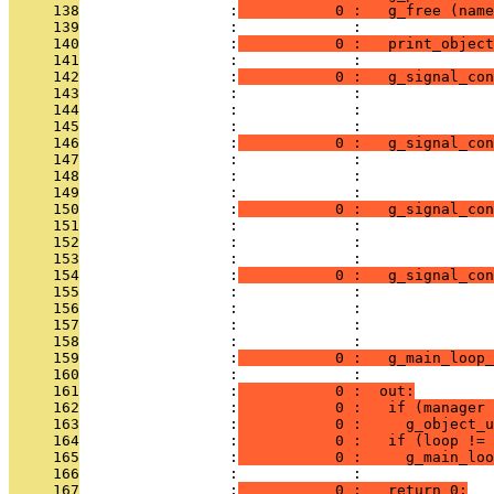
     138
                 :
           0 :   g_free (name
     139
                 :             : 
     140
                 :
           0 :   print_object
     141
                 :             : 
     142
                 :
           0 :   g_signal_con
     143
                 :             :               
     144
                 :             :               
     145
                 :             :               
     146
                 :
           0 :   g_signal_con
     147
                 :             :               
     148
                 :             :              
     149
                 :             :               
     150
                 :
           0 :   g_signal_con
     151
                 :             :              
     152
                 :             :               
     153
                 :             :               
     154
                 :
           0 :   g_signal_con
     155
                 :             :               
     156
                 :             :               
     157
                 :             :               
     158
                 :             : 
     159
                 :
           0 :   g_main_loop_
     160
                 :             : 
     161
                 :
           0 :  out:
     162
                 :
           0 :   if (manager 
     163
                 :
           0 :     g_object_u
     164
                 :
           0 :   if (loop != 
     165
                 :
           0 :     g_main_loo
     166
                 :             : 
     167
                 :
           0 :   return 0;