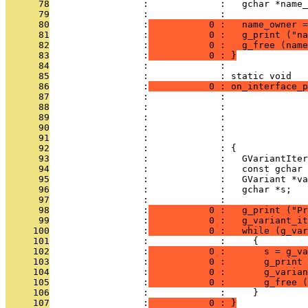
      78
                 :             :   gchar *name_
      79
                 :             : 
      80
                 :
           0 :   name_owner =
      81
                 :
           0 :   g_print ("na
      82
                 :
           0 :   g_free (name
      83
                 :
           0 : }
      84
                 :             : 
      85
                 :             : static void
      86
                 :
           0 : on_interface_p
      87
                 :             :               
      88
                 :             :               
      89
                 :             :               
      90
                 :             :               
      91
                 :             :               
      92
                 :             : {
      93
                 :             :   GVariantIter
      94
                 :             :   const gchar 
      95
                 :             :   GVariant *va
      96
                 :             :   gchar *s;
      97
                 :             : 
      98
                 :
           0 :   g_print ("Pr
      99
                 :
           0 :   g_variant_it
     100
                 :
           0 :   while (g_var
     101
                 :             :     {
     102
                 :
           0 :       s = g_v
     103
                 :
           0 :       g_print 
     104
                 :
           0 :       g_varian
     105
                 :
           0 :       g_free (
     106
                 :             :     }
     107
                 :
           0 : }