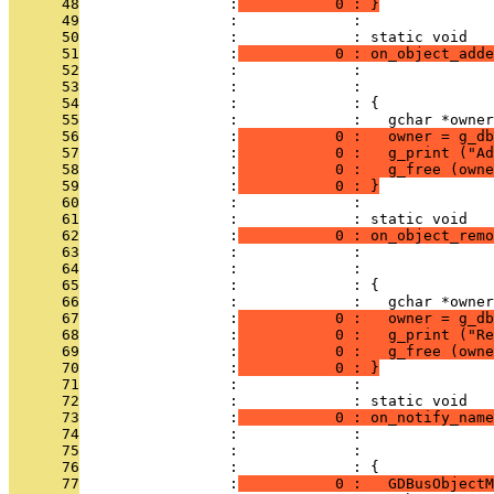
      48
                 :
           0 : }
      49
                 :             : 
      50
                 :             : static void
      51
                 :
           0 : on_object_adde
      52
                 :             :               
      53
                 :             :               
      54
                 :             : {
      55
                 :             :   gchar *owner
      56
                 :
           0 :   owner = g_d
      57
                 :
           0 :   g_print ("Ad
      58
                 :
           0 :   g_free (owne
      59
                 :
           0 : }
      60
                 :             : 
      61
                 :             : static void
      62
                 :
           0 : on_object_remo
      63
                 :             :              
      64
                 :             :              
      65
                 :             : {
      66
                 :             :   gchar *owner
      67
                 :
           0 :   owner = g_d
      68
                 :
           0 :   g_print ("R
      69
                 :
           0 :   g_free (owne
      70
                 :
           0 : }
      71
                 :             : 
      72
                 :             : static void
      73
                 :
           0 : on_notify_name
      74
                 :             :               
      75
                 :             :               
      76
                 :             : {
      77
                 :
           0 :   GDBusObject