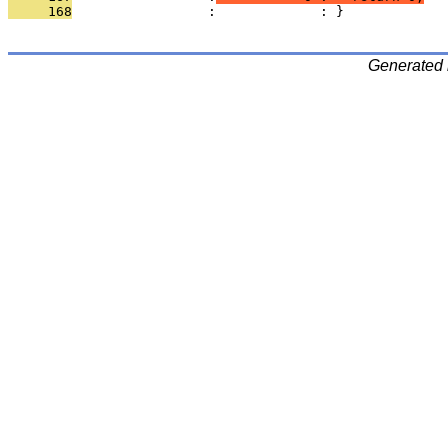
     168
                 :             : }
Generated 