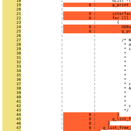
      18
                 :             :       GList *l
      19
                 :
           0 :       g_print
      20
                 :             : 
      21
                 :
           0 :       interfac
      22
                 :
           0 :       for (ll 
      23
                 :             :         {
      24
                 :
           0 :           GDBu
      25
                 :
           0 :           g_pr
      26
                 :             : 
      27
                 :             :           /* N
      28
                 :             :            * a
      29
                 :             :            * i
      30
                 :             :            *
      31
                 :             :            *  
      32
                 :             :            *  
      33
                 :             :            *  
      34
                 :             :            *  
      35
                 :             :            *  
      36
                 :             :            *
      37
                 :             :            * c
      38
                 :             :            * 
      39
                 :             :            *
      40
                 :             :            *  
      41
                 :             :            *
      42
                 :             :            * c
      43
                 :             :            */
      44
                 :
           0 :         }
      45
                 :
           0 :       g_list_
      46
                 :
           0 :     }
      47
                 :
           0 :   g_list_free_