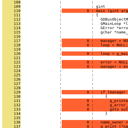
     108
                 :             : 
     109
                 :             : gint
     110
                 :
           0 : main (gint arg
     111
                 :             : {
     112
                 :             :   GDBusObjectM
     113
                 :             :   GMainLoop *l
     114
                 :             :   GError *erro
     115
                 :             :   gchar *name_
     116
                 :             : 
     117
                 :
           0 :   manager = NU
     118
                 :
           0 :   loop = NULL;
     119
                 :             : 
     120
                 :
           0 :   loop = g_mai
     121
                 :             : 
     122
                 :
           0 :   error = NULL
     123
                 :
           0 :   manager = ex
     124
                 :             :               
     125
                 :             :               
     126
                 :             :               
     127
                 :             :               
     128
                 :             :               
     129
                 :
           0 :   if (manager 
     130
                 :             :     {
     131
                 :
           0 :       g_printe
     132
                 :
           0 :       g_error_
     133
                 :
           0 :       goto out
     134
                 :             :     }
     135
                 :             : 
     136
                 :
           0 :   name_owner =
     137
                 :
           0 :   g_print ("na