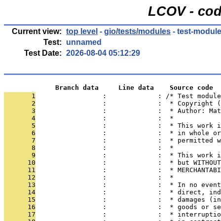
LCOV - cod
Current view:
top level
-
gio/tests/modules
- test-module
Test:
unnamed
Test Date:
2026-08-04 05:12:29
             Branch data     Line data    Source code
       1
                 :             : /* Test module
       2
                 :             :  * Copyright (
       3
                 :             :  * Author: Mat
       4
                 :             :  *
       5
                 :             :  * This work i
       6
                 :             :  * in whole or
       7
                 :             :  * permitted w
       8
                 :             :  *
       9
                 :             :  * This work i
      10
                 :             :  * but WITHOUT
      11
                 :             :  * MERCHANTABI
      12
                 :             :  *
      13
                 :             :  * In no event
      14
                 :             :  * direct, ind
      15
                 :             :  * damages (in
      16
                 :             :  * goods or se
      17
                 :             :  * interruptio