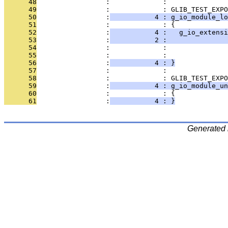
      48
                 :             : 
      49
                 :             : GLIB_TEST_EXPO
      50
                 :
           4 : g_io_module_lo
      51
                 :             : {
      52
                 :
           4 :   g_io_extensi
      53
                 :
           2 :               
      54
                 :             :               
      55
                 :             :               
      56
                 :
           4 : }
      57
                 :             : 
      58
                 :             : GLIB_TEST_EXPO
      59
                 :
           4 : g_io_module_un
      60
                 :             : {
      61
                 :
           4 : }
Generated 