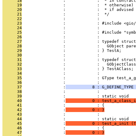
      18
                 :             :  * in contract
      19
                 :             :  * otherwise) 
      20
                 :             :  * if advised 
      21
                 :             :  */
      22
                 :             : 
      23
                 :             : #include <gio/
      24
                 :             : 
      25
                 :             : #include "symb
      26
                 :             : 
      27
                 :             : typedef struct
      28
                 :             :   GObject pare
      29
                 :             : } TestA;
      30
                 :             : 
      31
                 :             : typedef struct
      32
                 :             :   GObjectClass
      33
                 :             : } TestAClass;
      34
                 :             : 
      35
                 :             : GType test_a_g
      36
                 :             : 
      37
                 :
           8 : G_DEFINE_TYPE 
      38
                 :             : 
      39
                 :             : static void
      40
                 :
           0 : test_a_class_i
      41
                 :             : {
      42
                 :
           0 : }
      43
                 :             : 
      44
                 :             : static void
      45
                 :
           0 : test_a_init (T
      46
                 :             : {
      47
                 :
           0 : }