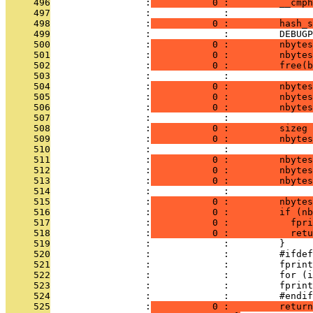
     496
                 :
           0 :         __cmph
     497
                 :             : 
     498
                 :
           0 :         hash_s
     499
                 :             :         DEBUGP
     500
                 :
           0 :         nbytes
     501
                 :
           0 :         nbytes
     502
                 :
           0 :         free(b
     503
                 :             : 
     504
                 :
           0 :         nbytes
     505
                 :
           0 :         nbytes
     506
                 :
           0 :         nbytes
     507
                 :             :         
     508
                 :
           0 :         sizeg 
     509
                 :
           0 :         nbytes
     510
                 :             : 
     511
                 :
           0 :         nbytes
     512
                 :
           0 :         nbytes
     513
                 :
           0 :         nbytes
     514
                 :             : 
     515
                 :
           0 :         nbytes
     516
                 :
           0 :         if (n
     517
                 :
           0 :           fpri
     518
                 :
           0 :           retu
     519
                 :             :         }
     520
                 :             :         #ifdef
     521
                 :             :         fprint
     522
                 :             :         for (i
     523
                 :             :         fprint
     524
                 :             :         #endif
     525
                 :
           0 :         return