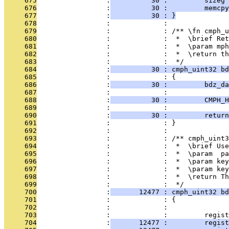
     675
                 :
          30 :         sizeg 
     676
                 :
          30 :         memcpy
     677
                 :
          30 : }
     678
                 :             : 
     679
                 :             : /** \fn cmph_u
     680
                 :             :  *  \brief Ret
     681
                 :             :  *  \param mph
     682
                 :             :  *  \return th
     683
                 :             :  */ 
     684
                 :
          30 : cmph_uint32 bd
     685
                 :             : {
     686
                 :
          30 :         bdz_d
     687
                 :             : 
     688
                 :
          30 :         CMPH_H
     689
                 :             : 
     690
                 :
          30 :         return
     691
                 :             : }
     692
                 :             : 
     693
                 :             : /** cmph_uint3
     694
                 :             :  *  \brief Use
     695
                 :             :  *  \param  pa
     696
                 :             :  *  \param key
     697
                 :             :  *  \param ke
     698
                 :             :  *  \return Th
     699
                 :             :  */
     700
                 :
       12477 : cmph_uint32 b
     701
                 :             : {
     702
                 :             :         
     703
                 :             :         regist
     704
                 :
       12477 :         regist