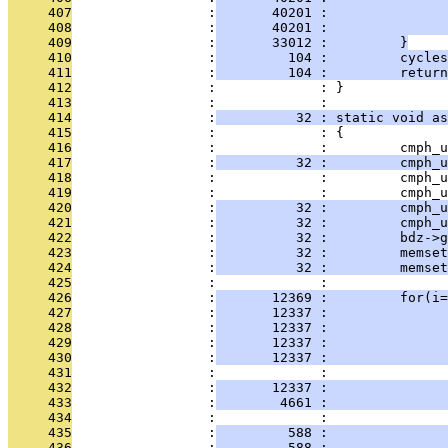
     407
                 :
       40201 :               
     408
                 :
       40201 :               
     409
                 :
       33012 :         }
     410
                 :
         104 :         cycles
     411
                 :
         104 :         return
     412
                 :             : }
     413
                 :             : 
     414
                 :
          32 : static void a
     415
                 :             : {
     416
                 :             :         cmph_u
     417
                 :
          32 :         cmph_u
     418
                 :             :         cmph_u
     419
                 :             :         cmph_u
     420
                 :
          32 :         cmph_u
     421
                 :
          32 :         cmph_u
     422
                 :
          32 :         bdz->g
     423
                 :
          32 :         memset
     424
                 :
          32 :         memset
     425
                 :             : 
     426
                 :
       12369 :         for(i=
     427
                 :
       12337 :              
     428
                 :
       12337 :               
     429
                 :
       12337 :               
     430
                 :
       12337 :               
     431
                 :             :               
     432
                 :
       12337 :               
     433
                 :
        4661 :               
     434
                 :             :               
     435
                 :
         588 :               
     436
                 :
         588 :               