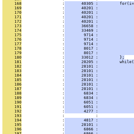
     168
                 :
       40305 :         for(i=
     169
                 :
       40201 :               
     170
                 :
       40201 :               
     171
                 :
       40201 :               
     172
                 :
       40201 :               
     173
                 :
       36658 :               
     174
                 :
       33469 :               
     175
                 :
        9714 :              
     176
                 :
        9714 :               
     177
                 :
        9714 :               
     178
                 :
        8017 :               
     179
                 :
        8017 :               
     180
                 :
       33012 :         };
     181
                 :
       28205 :         while(
     182
                 :
       28101 :               
     183
                 :
       28101 :               
     184
                 :
       28101 :               
     185
                 :
       28101 :               
     186
                 :
       28101 :               
     187
                 :
       28101 :               
     188
                 :
        6834 :               
     189
                 :
        6834 :               
     190
                 :
        6051 :               
     191
                 :
        6051 :               
     192
                 :
        4277 :               
     193
                 :             :               
     194
                 :
        4817 :               
     195
                 :
       28101 :               
     196
                 :
        6866 :               
     197
                 :
        6866 :               