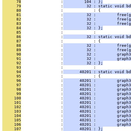
      78
                 :
         104 : };
      79
                 :
          32 : static void bd
      80
                 :             : {
      81
                 :
          32 :         free(g
      82
                 :
          32 :         free(g
      83
                 :
          32 :         free(g
      84
                 :
          32 : };
      85
                 :             : 
      86
                 :
          32 : static void bd
      87
                 :             : {
      88
                 :
          32 :         free(g
      89
                 :
          32 :         free(g
      90
                 :
          32 :         graph3
      91
                 :
          32 :         graph
      92
                 :
          32 : };
      93
                 :             : 
      94
                 :
       40201 : static void b
      95
                 :             : {
      96
                 :
       40201 :         graph3
      97
                 :
       40201 :         graph3
      98
                 :
       40201 :         graph3
      99
                 :
       40201 :         graph3
     100
                 :
       40201 :         graph3
     101
                 :
       40201 :         graph3
     102
                 :
       40201 :         graph
     103
                 :
       40201 :         graph3
     104
                 :
       40201 :         graph3
     105
                 :
       40201 :         graph3
     106
                 :
       40201 :         graph3
     107
                 :
       40201 : };