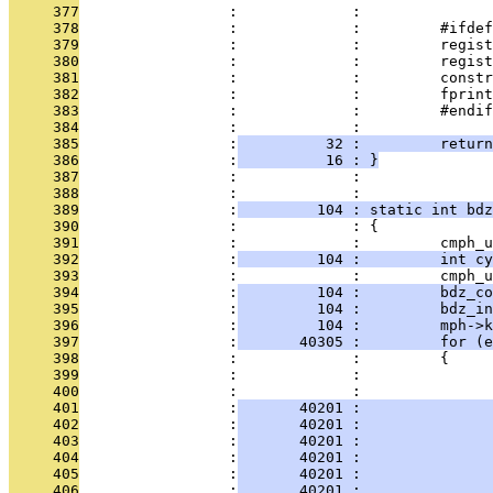
     377
                 :             : 
     378
                 :             :         #ifdef
     379
                 :             :         regist
     380
                 :             :         regis
     381
                 :             :         constr
     382
                 :             :         fprint
     383
                 :             :         #endif
     384
                 :             : 
     385
                 :
          32 :         return
     386
                 :
          16 : }
     387
                 :             : 
     388
                 :             :               
     389
                 :
         104 : static int bdz
     390
                 :             : {
     391
                 :             :         cmph_u
     392
                 :
         104 :         int cy
     393
                 :             :         cmph_u
     394
                 :
         104 :         bdz_co
     395
                 :
         104 :         bdz_in
     396
                 :
         104 :         mph->k
     397
                 :
       40305 :         for (
     398
                 :             :         {
     399
                 :             :               
     400
                 :             :               
     401
                 :
       40201 :               
     402
                 :
       40201 :              
     403
                 :
       40201 :               
     404
                 :
       40201 :               
     405
                 :
       40201 :               
     406
                 :
       40201 :              