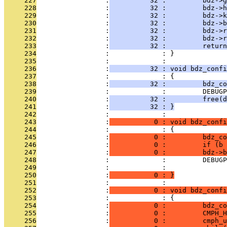
     227
                 :
          32 :         bdz->g
     228
                 :
          32 :         bdz->h
     229
                 :
          32 :         bdz->k
     230
                 :
          32 :         bdz->b
     231
                 :
          32 :         bdz->r
     232
                 :
          32 :         bdz->r
     233
                 :
          32 :         return
     234
                 :             : }
     235
                 :             : 
     236
                 :
          32 : void bdz_confi
     237
                 :             : {
     238
                 :
          32 :         bdz_co
     239
                 :             :         DEBUG
     240
                 :
          32 :         free(d
     241
                 :
          32 : }
     242
                 :             : 
     243
                 :
           0 : void bdz_confi
     244
                 :             : {
     245
                 :
           0 :         bdz_co
     246
                 :
           0 :         if (b 
     247
                 :
           0 :         bdz->b
     248
                 :             :         DEBUGP
     249
                 :             : 
     250
                 :
           0 : }
     251
                 :             : 
     252
                 :
           0 : void bdz_confi
     253
                 :             : {
     254
                 :
           0 :         bdz_co
     255
                 :
           0 :         CMPH_H
     256
                 :
           0 :         cmph_u