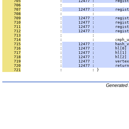
     705
                 :
       12477 :         regist
     706
                 :             : 
     707
                 :
       12477 :         regist
     708
                 :             :         
     709
                 :
       12477 :         regist
     710
                 :
       12477 :         regist
     711
                 :
       12477 :         regis
     712
                 :
       12477 :         regist
     713
                 :             : 
     714
                 :             :         cmph_u
     715
                 :
       12477 :         hash_v
     716
                 :
       12477 :         hl[0] 
     717
                 :
       12477 :         hl[1] 
     718
                 :
       12477 :         hl[2] 
     719
                 :
       12477 :         vertex
     720
                 :
       12477 :         return
     721
                 :             : }
Generated 