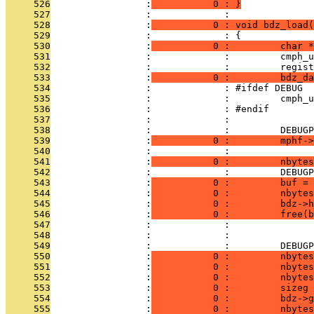
     526
                 :
           0 : }
     527
                 :             : 
     528
                 :
           0 : void bdz_load(
     529
                 :             : {
     530
                 :
           0 :         char *
     531
                 :             :         cmph_u
     532
                 :             :         regist
     533
                 :
           0 :         bdz_da
     534
                 :             : #ifdef DEBUG
     535
                 :             :         cmph_u
     536
                 :             : #endif
     537
                 :             : 
     538
                 :             :         DEBUG
     539
                 :
           0 :         mphf->
     540
                 :             : 
     541
                 :
           0 :         nbytes
     542
                 :             :         DEBUGP
     543
                 :
           0 :         buf = 
     544
                 :
           0 :         nbytes
     545
                 :
           0 :         bdz->h
     546
                 :
           0 :         free(b
     547
                 :             :         
     548
                 :             : 
     549
                 :             :         DEBUGP
     550
                 :
           0 :         nbytes
     551
                 :
           0 :         nbytes
     552
                 :
           0 :         nbytes
     553
                 :
           0 :         sizeg 
     554
                 :
           0 :         bdz->g
     555
                 :
           0 :         nbytes