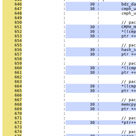
     646
                 :
          30 :         bdz_d
     647
                 :
          30 :         cmph_u
     648
                 :             :         cmph_u
     649
                 :             : 
     650
                 :             :         // pac
     651
                 :
          30 :         CMPH_
     652
                 :
          30 :         *((cmp
     653
                 :
          30 :         ptr +
     654
                 :             : 
     655
                 :             :         // pac
     656
                 :
          30 :         hash_s
     657
                 :
          30 :         ptr +=
     658
                 :             : 
     659
                 :             :         // pac
     660
                 :
          30 :         *((cmp
     661
                 :
          30 :         ptr +=
     662
                 :             : 
     663
                 :             :         // pac
     664
                 :
          30 :         *((cmp
     665
                 :
          30 :         ptr +=
     666
                 :             : 
     667
                 :             :         // pac
     668
                 :
          30 :         memcpy
     669
                 :
          30 :         ptr +=
     670
                 :             : 
     671
                 :             :         // pac
     672
                 :
          30 :         *ptr++
     673
                 :             : 
     674
                 :             :         // pac