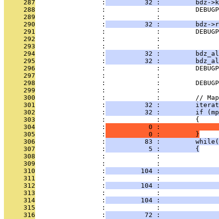
     287
                 :
          32 :         bdz->k
     288
                 :             :         DEBUGP
     289
                 :             :         
     290
                 :
          32 :         bdz->r
     291
                 :             :         DEBUGP
     292
                 :             : 
     293
                 :             :         
     294
                 :
          32 :         bdz_al
     295
                 :
          32 :         bdz_al
     296
                 :             :         DEBUGP
     297
                 :             :         
     298
                 :             :         DEBUGP
     299
                 :             : 
     300
                 :             :         // Map
     301
                 :
          32 :         iterat
     302
                 :
          32 :         if (mp
     303
                 :             :         {
     304
                 :
           0 :               
     305
                 :
           0 :         }
     306
                 :
          83 :         while(
     307
                 :
           5 :         {
     308
                 :             :               
     309
                 :             :               
     310
                 :
         104 :               
     311
                 :             : 
     312
                 :
         104 :               
     313
                 :             :               
     314
                 :
         104 :               
     315
                 :             :               
     316
                 :
          72 :               