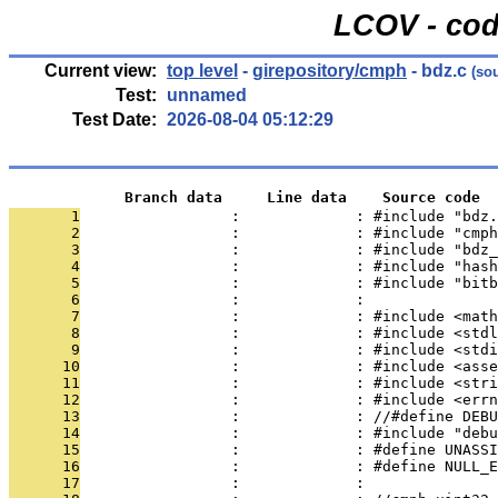
LCOV - cod
Current view:
top level
-
girepository/cmph
- bdz.c
(sou
Test:
unnamed
Test Date:
2026-08-04 05:12:29
             Branch data     Line data    Source code
       1
                 :             : #include "bdz.
       2
                 :             : #include "cmph
       3
                 :             : #include "bdz_
       4
                 :             : #include "hash
       5
                 :             : #include "bitb
       6
                 :             : 
       7
                 :             : #include <math
       8
                 :             : #include <stdl
       9
                 :             : #include <stdi
      10
                 :             : #include <asse
      11
                 :             : #include <stri
      12
                 :             : #include <errn
      13
                 :             : //#define DEBU
      14
                 :             : #include "debu
      15
                 :             : #define UNASSI
      16
                 :             : #define NULL_E
      17
                 :             : 