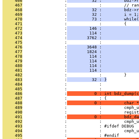
     466
                 :
          32 :         bdz->r
     467
                 :             :         // ran
     468
                 :
          32 :         bdz->r
     469
                 :
          32 :         i = 1;
     470
                 :
          73 :         while(
     471
                 :             :         {
     472
                 :
         146 :               
     473
                 :
         114 :               
     474
                 :
        3762 :               
     475
                 :             :               
     476
                 :
        3648 :               
     477
                 :
        1824 :               
     478
                 :
         114 :               
     479
                 :
         114 :               
     480
                 :
         114 :               
     481
                 :
         114 :               
     482
                 :             :         }
     483
                 :
          32 : }
     484
                 :             : 
     485
                 :             : 
     486
                 :
           0 : int bdz_dump(c
     487
                 :             : {
     488
                 :
           0 :         char *
     489
                 :             :         cmph_u
     490
                 :             :         regist
     491
                 :
           0 :         bdz_d
     492
                 :             :         cmph_u
     493
                 :             : #ifdef DEBUG
     494
                 :             :         cmph_u
     495
                 :             : #endif