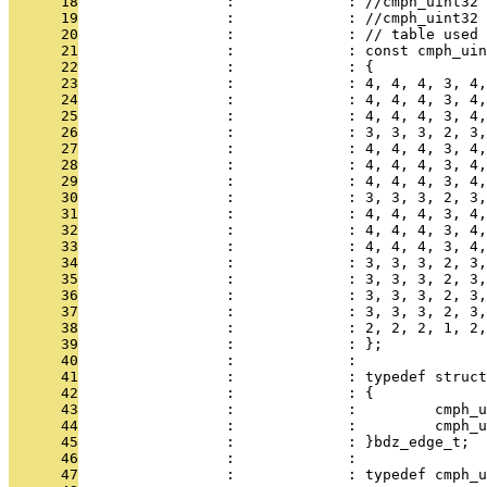
      18
                 :             : //cmph_uint32 
      19
                 :             : //cmph_uint32 
      20
                 :             : // table used 
      21
                 :             : const cmph_ui
      22
                 :             : {
      23
                 :             : 4, 4, 4, 3, 4,
      24
                 :             : 4, 4, 4, 3, 4,
      25
                 :             : 4, 4, 4, 3, 4,
      26
                 :             : 3, 3, 3, 2, 3,
      27
                 :             : 4, 4, 4, 3, 4,
      28
                 :             : 4, 4, 4, 3, 4,
      29
                 :             : 4, 4, 4, 3, 4,
      30
                 :             : 3, 3, 3, 2, 3,
      31
                 :             : 4, 4, 4, 3, 4,
      32
                 :             : 4, 4, 4, 3, 4,
      33
                 :             : 4, 4, 4, 3, 4,
      34
                 :             : 3, 3, 3, 2, 3,
      35
                 :             : 3, 3, 3, 2, 3,
      36
                 :             : 3, 3, 3, 2, 3,
      37
                 :             : 3, 3, 3, 2, 3,
      38
                 :             : 2, 2, 2, 1, 2
      39
                 :             : };      
      40
                 :             : 
      41
                 :             : typedef struct
      42
                 :             : {
      43
                 :             :         cmph_u
      44
                 :             :         cmph_u
      45
                 :             : }bdz_edge_t;
      46
                 :             : 
      47
                 :             : typedef cmph_u