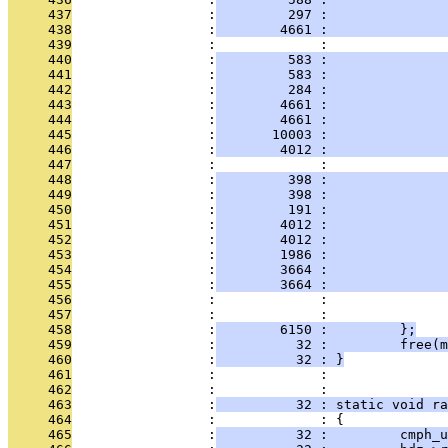
     437
                 :
         297 :               
     438
                 :
        4661 :               
     439
                 :             :               
     440
                 :
         583 :               
     441
                 :
         583 :               
     442
                 :
         284 :               
     443
                 :
        4661 :               
     444
                 :
        4661 :              
     445
                 :
       10003 :               
     446
                 :
        4012 :               
     447
                 :             :               
     448
                 :
         398 :               
     449
                 :
         398 :               
     450
                 :
         191 :               
     451
                 :
        4012 :               
     452
                 :
        4012 :              
     453
                 :
        1986 :               
     454
                 :
        3664 :               
     455
                 :
        3664 :              
     456
                 :             :               
     457
                 :             :               
     458
                 :
        6150 :         };
     459
                 :
          32 :         free(m
     460
                 :
          32 : }
     461
                 :             : 
     462
                 :             : 
     463
                 :
          32 : static void ra
     464
                 :             : {
     465
                 :
          32 :         cmph_u