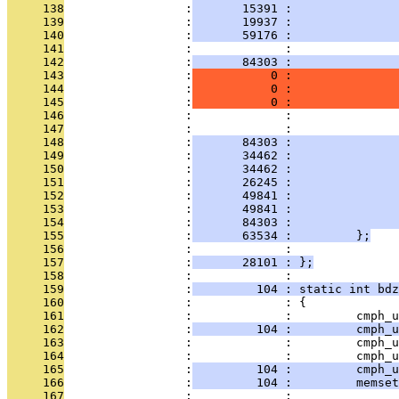
     138
                 :
       15391 :               
     139
                 :
       19937 :               
     140
                 :
       59176 :               
     141
                 :             :               
     142
                 :
       84303 :               
     143
                 :
           0 :               
     144
                 :
           0 :               
     145
                 :
           0 :               
     146
                 :             :               
     147
                 :             :               
     148
                 :
       84303 :               
     149
                 :
       34462 :               
     150
                 :
       34462 :               
     151
                 :
       26245 :               
     152
                 :
       49841 :               
     153
                 :
       49841 :               
     154
                 :
       84303 :               
     155
                 :
       63534 :         };
     156
                 :             :         
     157
                 :
       28101 : };
     158
                 :             : 
     159
                 :
         104 : static int bdz
     160
                 :             : {
     161
                 :             :         cmph_u
     162
                 :
         104 :         cmph_u
     163
                 :             :         cmph_u
     164
                 :             :         cmph_u
     165
                 :
         104 :         cmph_u
     166
                 :
         104 :         memset
     167
                 :             : 