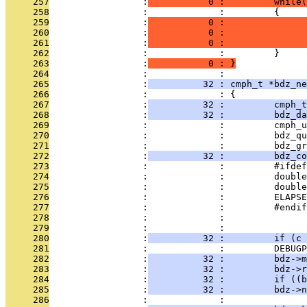
     257
                 :
           0 :         while(
     258
                 :             :         {
     259
                 :
           0 :               
     260
                 :
           0 :               
     261
                 :
           0 :               
     262
                 :             :         }
     263
                 :
           0 : }
     264
                 :             : 
     265
                 :
          32 : cmph_t *bdz_ne
     266
                 :             : {
     267
                 :
          32 :         cmph_t
     268
                 :
          32 :         bdz_da
     269
                 :             :         cmph_u
     270
                 :             :         bdz_qu
     271
                 :             :         bdz_gr
     272
                 :
          32 :         bdz_co
     273
                 :             :         #ifdef
     274
                 :             :         double
     275
                 :             :         double
     276
                 :             :         ELAPSE
     277
                 :             :         #endif
     278
                 :             : 
     279
                 :             : 
     280
                 :
          32 :         if (c 
     281
                 :             :         DEBUGP
     282
                 :
          32 :         bdz->m
     283
                 :
          32 :         bdz->r
     284
                 :
          32 :         if ((b
     285
                 :
          32 :         bdz->n
     286
                 :             : 