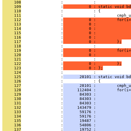
     108
                 :             : 
     109
                 :
           0 : static void bd
     110
                 :             : {
     111
                 :             :         cmph_u
     112
                 :
           0 :         for(i=
     113
                 :
           0 :              
     114
                 :
           0 :               
     115
                 :
           0 :               
     116
                 :
           0 :              
     117
                 :
           0 :         };
     118
                 :             :         
     119
                 :
           0 :         for(i=
     120
                 :
           0 :               
     121
                 :             :         
     122
                 :
           0 :         };
     123
                 :
           0 : };
     124
                 :             : 
     125
                 :
       28101 : static void bd
     126
                 :             : {
     127
                 :
       28101 :         cmph_u
     128
                 :
      112404 :         for(i=
     129
                 :
       84303 :               
     130
                 :
       84303 :               
     131
                 :
       84303 :               
     132
                 :
      143479 :               
     133
                 :
       59176 :               
     134
                 :
       59176 :               
     135
                 :
       19487 :               
     136
                 :
       54806 :               
     137
                 :
       19752 :               