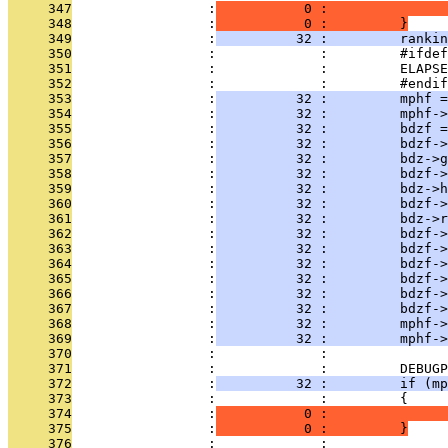
     347
                 :
           0 :               
     348
                 :
           0 :         }
     349
                 :
          32 :         rankin
     350
                 :             :         #ifdef
     351
                 :             :         ELAPSE
     352
                 :             :         #endif
     353
                 :
          32 :         mphf =
     354
                 :
          32 :         mphf->
     355
                 :
          32 :         bdzf =
     356
                 :
          32 :         bdzf->
     357
                 :
          32 :         bdz->g
     358
                 :
          32 :         bdzf->
     359
                 :
          32 :         bdz->h
     360
                 :
          32 :         bdzf->
     361
                 :
          32 :         bdz->r
     362
                 :
          32 :         bdzf->
     363
                 :
          32 :         bdzf->
     364
                 :
          32 :         bdzf->
     365
                 :
          32 :         bdzf->
     366
                 :
          32 :         bdzf->
     367
                 :
          32 :         bdzf->
     368
                 :
          32 :         mphf->
     369
                 :
          32 :         mphf->
     370
                 :             : 
     371
                 :             :         DEBUGP
     372
                 :
          32 :         if (mp
     373
                 :             :         {
     374
                 :
           0 :               
     375
                 :
           0 :         }
     376
                 :             : 