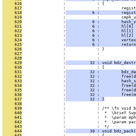
     616
                 :             : {
     617
                 :             :         regist
     618
                 :
           6 :         regist
     619
                 :             :         cmph_u
     620
                 :
           6 :         hash_v
     621
                 :
           6 :         hl[0] 
     622
                 :
           6 :         hl[1]
     623
                 :
           6 :         hl[2] 
     624
                 :
           6 :         vertex
     625
                 :
           6 :         return
     626
                 :             : }
     627
                 :             : 
     628
                 :             : 
     629
                 :
          32 : void bdz_destr
     630
                 :             : {
     631
                 :
          32 :         bdz_d
     632
                 :
          32 :         free(d
     633
                 :
          32 :         hash_s
     634
                 :
          32 :         free(d
     635
                 :
          32 :         free(d
     636
                 :
          32 :         free(m
     637
                 :
          32 : }
     638
                 :             : 
     639
                 :             : /** \fn void b
     640
                 :             :  *  \brief Sup
     641
                 :             :  *  \param mph
     642
                 :             :  *  \param pac
     643
                 :             :  */
     644
                 :
          30 : void bdz_pack(
     645
                 :             : {