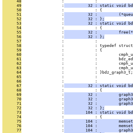
      48
                 :             : 
      49
                 :
          32 : static void bd
      50
                 :             : {
      51
                 :
          32 :         (*queu
      52
                 :
          32 : };
      53
                 :
          32 : static void bd
      54
                 :             : {
      55
                 :
          32 :         free(*
      56
                 :
          32 : };
      57
                 :             : 
      58
                 :             : typedef struct
      59
                 :             : {
      60
                 :             :         cmph_u
      61
                 :             :         bdz_ed
      62
                 :             :         cmph_u
      63
                 :             :         cmph_u
      64
                 :             : }bdz_graph3_t;
      65
                 :             : 
      66
                 :             : 
      67
                 :
          32 : static void bd
      68
                 :             : {
      69
                 :
          32 :         graph3
      70
                 :
          32 :         graph3
      71
                 :
          32 :         graph3
      72
                 :
          32 : };
      73
                 :
         104 : static void bd
      74
                 :             : {
      75
                 :
         104 :         memset
      76
                 :
         104 :         memset
      77
                 :
         104 :         graph3