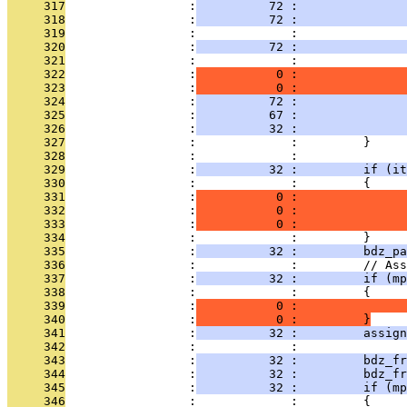
     317
                 :
          72 :              
     318
                 :
          72 :               
     319
                 :             :               
     320
                 :
          72 :               
     321
                 :             :               
     322
                 :
           0 :               
     323
                 :
           0 :               
     324
                 :
          72 :               
     325
                 :
          67 :               
     326
                 :
          32 :               
     327
                 :             :         }
     328
                 :             :         
     329
                 :
          32 :         if (it
     330
                 :             :         {
     331
                 :
           0 :               
     332
                 :
           0 :               
     333
                 :
           0 :               
     334
                 :             :         }
     335
                 :
          32 :         bdz_pa
     336
                 :             :         // Ass
     337
                 :
          32 :         if (mp
     338
                 :             :         {
     339
                 :
           0 :               
     340
                 :
           0 :         }
     341
                 :
          32 :         assign
     342
                 :             : 
     343
                 :
          32 :         bdz_fr
     344
                 :
          32 :         bdz_fr
     345
                 :
          32 :         if (mp
     346
                 :             :         {