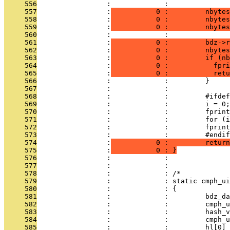
     556
                 :             : 
     557
                 :
           0 :         nbytes
     558
                 :
           0 :         nbytes
     559
                 :
           0 :         nbytes
     560
                 :             : 
     561
                 :
           0 :         bdz->r
     562
                 :
           0 :         nbyte
     563
                 :
           0 :         if (nb
     564
                 :
           0 :           fpri
     565
                 :
           0 :           retu
     566
                 :             :         }
     567
                 :             : 
     568
                 :             :         #ifdef
     569
                 :             :         i = 0;
     570
                 :             :         fprint
     571
                 :             :         for (i
     572
                 :             :         fprint
     573
                 :             :         #endif
     574
                 :
           0 :         return
     575
                 :
           0 : }
     576
                 :             :               
     577
                 :             : 
     578
                 :             : /*
     579
                 :             : static cmph_ui
     580
                 :             : {
     581
                 :             :         bdz_d
     582
                 :             :         cmph_u
     583
                 :             :         hash_
     584
                 :             :         cmph_u
     585
                 :             :         hl[0] 