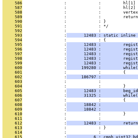
     586
                 :             :         hl[1] 
     587
                 :             :         hl[2] 
     588
                 :             :         vertex
     589
                 :             :         return
     590
                 :             : }
     591
                 :             : */
     592
                 :             : 
     593
                 :
       12483 : static inline 
     594
                 :             : {
     595
                 :
       12483 :         regist
     596
                 :
       12483 :         regist
     597
                 :
       12483 :         regis
     598
                 :
       12483 :         regist
     599
                 :
       12483 :         regist
     600
                 :
      199280 :         while(
     601
                 :             :         {
     602
                 :
      186797 :               
     603
                 :             :               
     604
                 :             :         }
     605
                 :
       12483 :         beg_i
     606
                 :
       31325 :         while(
     607
                 :             :         {
     608
                 :
       18842 :               
     609
                 :
       18842 :               
     610
                 :             :         }
     611
                 :             :         
     612
                 :
       12483 :         return
     613
                 :             : }
     614
                 :             : 
     615
                 :
           6 : cmph_uint32 bd