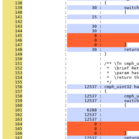
     138
                 :             : {
     139
                 :
          30 :         switch
     140
                 :             :         {
     141
                 :
          15 :               
     142
                 :             :               
     143
                 :
          30 :               
     144
                 :
          30 :               
     145
                 :
           0 :               
     146
                 :
           0 :               
     147
                 :
           0 :         }
     148
                 :
          30 :         return
     149
                 :             : }
     150
                 :             : 
     151
                 :             : /** \fn cmph_u
     152
                 :             :  *  \brief Ret
     153
                 :             :  *  \param has
     154
                 :             :  *  \return th
     155
                 :             :  */ 
     156
                 :
       12537 : cmph_uint32 ha
     157
                 :             : {
     158
                 :
       12537 :         cmph_u
     159
                 :
       12537 :         switch
     160
                 :             :         {
     161
                 :
        6288 :               
     162
                 :
       12537 :               
     163
                 :
       12537 :               
     164
                 :
           0 :               
     165
                 :
           0 :               
     166
                 :
           0 :         }
     167
                 :
       12537 :         return