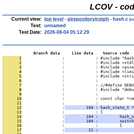
LCOV - cod
Current view:
top level
-
girepository/cmph
- hash.c
(s
Test:
unnamed
Test Date:
2026-08-04 05:12:29
             Branch data     Line data    Source code
       1
                 :             : #include "hash
       2
                 :             : #include <stdl
       3
                 :             : #include <asse
       4
                 :             : #include <limi
       5
                 :             : #include <stri
       6
                 :             : 
       7
                 :             : //#define DEBU
       8
                 :             : #include "debu
       9
                 :             : 
      10
                 :             : const char *cm
      11
                 :             : 
      12
                 :
         104 : hash_state_t *
      13
                 :             : {
      14
                 :
         104 :         hash_
      15
                 :
         104 :         switch
      16
                 :             :         {
      17
                 :
          21 :               