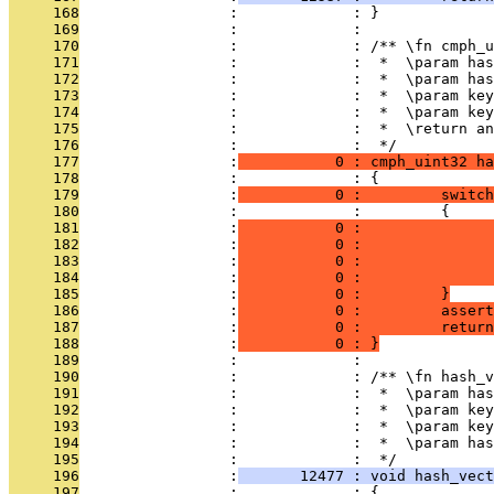
     168
                 :             : }
     169
                 :             : 
     170
                 :             : /** \fn cmph_u
     171
                 :             :  *  \param has
     172
                 :             :  *  \param has
     173
                 :             :  *  \param key
     174
                 :             :  *  \param key
     175
                 :             :  *  \return an
     176
                 :             :  */
     177
                 :
           0 : cmph_uint32 ha
     178
                 :             : {
     179
                 :
           0 :         switch
     180
                 :             :         {
     181
                 :
           0 :               
     182
                 :
           0 :               
     183
                 :
           0 :               
     184
                 :
           0 :               
     185
                 :
           0 :         }
     186
                 :
           0 :         assert
     187
                 :
           0 :         return
     188
                 :
           0 : }
     189
                 :             : 
     190
                 :             : /** \fn hash_v
     191
                 :             :  *  \param has
     192
                 :             :  *  \param key
     193
                 :             :  *  \param key
     194
                 :             :  *  \param has
     195
                 :             :  */
     196
                 :
       12477 : void hash_vec
     197
                 :             : {             