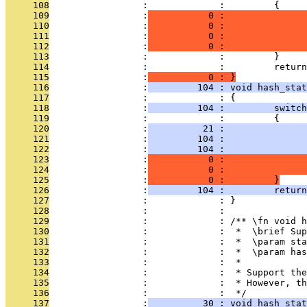
     108
                 :             :         {
     109
                 :
           0 :               
     110
                 :
           0 :               
     111
                 :
           0 :               
     112
                 :
           0 :               
     113
                 :             :         }
     114
                 :             :         return
     115
                 :
           0 : }
     116
                 :
         104 : void hash_stat
     117
                 :             : {
     118
                 :
         104 :         switch
     119
                 :             :         {
     120
                 :
          21 :               
     121
                 :
         104 :               
     122
                 :
         104 :               
     123
                 :
           0 :               
     124
                 :
           0 :               
     125
                 :
           0 :         }
     126
                 :
         104 :         return
     127
                 :             : }
     128
                 :             : 
     129
                 :             : /** \fn void h
     130
                 :             :  *  \brief Sup
     131
                 :             :  *  \param sta
     132
                 :             :  *  \param has
     133
                 :             :  *  
     134
                 :             :  * Support the
     135
                 :             :  * However, th
     136
                 :             :  */
     137
                 :
          30 : void hash_stat