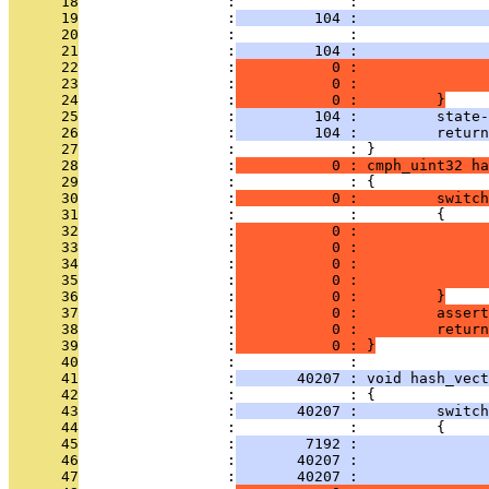
      18
                 :             :               
      19
                 :
         104 :              
      20
                 :             :               
      21
                 :
         104 :               
      22
                 :
           0 :               
      23
                 :
           0 :               
      24
                 :
           0 :         }
      25
                 :
         104 :         state
      26
                 :
         104 :         return
      27
                 :             : }
      28
                 :
           0 : cmph_uint32 ha
      29
                 :             : {
      30
                 :
           0 :         switch
      31
                 :             :         {
      32
                 :
           0 :               
      33
                 :
           0 :               
      34
                 :
           0 :               
      35
                 :
           0 :               
      36
                 :
           0 :         }
      37
                 :
           0 :         assert
      38
                 :
           0 :         return
      39
                 :
           0 : }
      40
                 :             : 
      41
                 :
       40207 : void hash_vect
      42
                 :             : {
      43
                 :
       40207 :         switch
      44
                 :             :         {
      45
                 :
        7192 :               
      46
                 :
       40207 :              
      47
                 :
       40207 :               