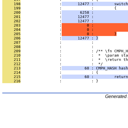
     198
                 :
       12477 :         switch
     199
                 :             :         {
     200
                 :
        6258 :               
     201
                 :
       12477 :               
     202
                 :
       12477 :               
     203
                 :
           0 :               
     204
                 :
           0 :               
     205
                 :
           0 :         }
     206
                 :
       12477 : }
     207
                 :             : 
     208
                 :             : 
     209
                 :             : /** \fn CMPH_H
     210
                 :             :  *  \param sta
     211
                 :             :  *  \return th
     212
                 :             :  */
     213
                 :
          60 : CMPH_HASH hash
     214
                 :             : {
     215
                 :
          60 :         return
     216
                 :             : }
Generated 