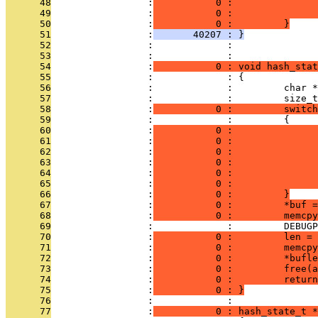
      48
                 :
           0 :               
      49
                 :
           0 :               
      50
                 :
           0 :         }
      51
                 :
       40207 : }
      52
                 :             : 
      53
                 :             : 
      54
                 :
           0 : void hash_stat
      55
                 :             : {
      56
                 :             :         char *
      57
                 :             :         size_t
      58
                 :
           0 :         switch
      59
                 :             :         {
      60
                 :
           0 :               
      61
                 :
           0 :               
      62
                 :
           0 :               
      63
                 :
           0 :               
      64
                 :
           0 :               
      65
                 :
           0 :               
      66
                 :
           0 :         }
      67
                 :
           0 :         *buf 
      68
                 :
           0 :         memcpy
      69
                 :             :         DEBUGP
      70
                 :
           0 :         len = 
      71
                 :
           0 :         memcpy
      72
                 :
           0 :         *bufle
      73
                 :
           0 :         free(a
      74
                 :
           0 :         return
      75
                 :
           0 : }
      76
                 :             : 
      77
                 :
           0 : hash_state_t *