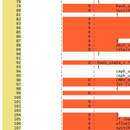
      78
                 :             : {
      79
                 :
           0 :         hash_
      80
                 :
           0 :         switch
      81
                 :             :         {
      82
                 :
           0 :               
      83
                 :
           0 :               
      84
                 :
           0 :               
      85
                 :
           0 :               
      86
                 :
           0 :               
      87
                 :
           0 :         }
      88
                 :
           0 :         dest_s
      89
                 :
           0 :         return
      90
                 :             : }
      91
                 :             : 
      92
                 :
           0 : hash_state_t *
      93
                 :             : {
      94
                 :             :         cmph_u
      95
                 :             :         cmph_u
      96
                 :
           0 :         CMPH_H
      97
                 :
           0 :         for (i
      98
                 :             :         {
      99
                 :
           0 :               
     100
                 :             :               
     101
                 :
           0 :               
     102
                 :
           0 :               
     103
                 :             :               
     104
                 :
           0 :         }
     105
                 :
           0 :         if (ha
     106
                 :
           0 :         offset
     107
                 :
           0 :         switch