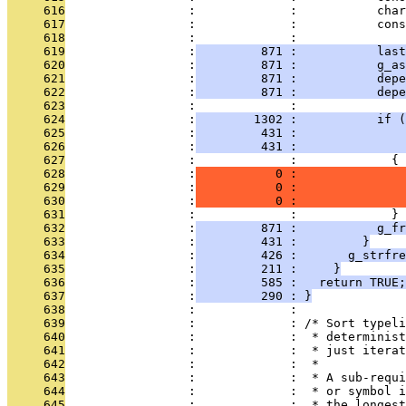
     616
                 :             :           cha
     617
                 :             :           cons
     618
                 :             : 
     619
                 :
         871 :           last
     620
                 :
         871 :           g_as
     621
                 :
         871 :           depe
     622
                 :
         871 :           depe
     623
                 :             : 
     624
                 :
        1302 :           if 
     625
                 :
         431 :               
     626
                 :
         431 :              
     627
                 :             :             {
     628
                 :
           0 :               
     629
                 :
           0 :              
     630
                 :
           0 :               
     631
                 :             :             }
     632
                 :
         871 :           g_f
     633
                 :
         431 :         }
     634
                 :
         426 :       g_strfre
     635
                 :
         211 :     }
     636
                 :
         585 :   return TRUE;
     637
                 :
         290 : }
     638
                 :             : 
     639
                 :             : /* Sort typeli
     640
                 :             :  * determinist
     641
                 :             :  * just iterat
     642
                 :             :  *
     643
                 :             :  * A sub-requi
     644
                 :             :  * or symbol i
     645
                 :             :  * the longest