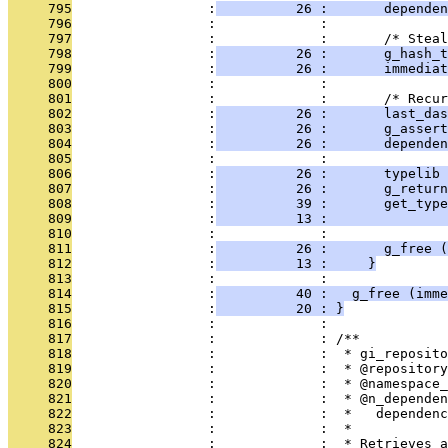
     795
                 :
          26 :       dependen
     796
                 :             : 
     797
                 :             :       /* Steal
     798
                 :
          26 :       g_hash_t
     799
                 :
          26 :       immediat
     800
                 :             : 
     801
                 :             :       /* Recur
     802
                 :
          26 :       last_das
     803
                 :
          26 :       g_asser
     804
                 :
          26 :       dependen
     805
                 :             : 
     806
                 :
          26 :       typelib 
     807
                 :
          26 :       g_return
     808
                 :
          39 :       get_type
     809
                 :
          13 :               
     810
                 :             : 
     811
                 :
          26 :       g_free (
     812
                 :
          13 :     }
     813
                 :             : 
     814
                 :
          40 :   g_free (imme
     815
                 :
          20 : }
     816
                 :             : 
     817
                 :             : /**
     818
                 :             :  * gi_reposito
     819
                 :             :  * @repository
     820
                 :             :  * @namespace
     821
                 :             :  * @n_dependen
     822
                 :             :  *   dependenc
     823
                 :             :  *
     824
                 :             :  * Retrieves 