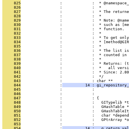
     825
                 :             :  * @namespace_
     826
                 :             :  *
     827
                 :             :  * The returne
     828
                 :             :  *
     829
                 :             :  * Note: @name
     830
                 :             :  * such as [me
     831
                 :             :  * function.
     832
                 :             :  *
     833
                 :             :  * To get only
     834
                 :             :  * [method@GIR
     835
                 :             :  *
     836
                 :             :  * The list is
     837
                 :             :  * counted in 
     838
                 :             :  *
     839
                 :             :  * Returns: (t
     840
                 :             :  *   all versi
     841
                 :             :  * Since: 2.80
     842
                 :             :  */
     843
                 :             : char **
     844
                 :
          14 : gi_repository_
     845
                 :             :              
     846
                 :             :               
     847
                 :             : {
     848
                 :             :   GITypelib *t
     849
                 :             :   GHashTable *
     850
                 :             :   GHashTableIt
     851
                 :             :   char *depend
     852
                 :             :   GPtrArray *o
     853
                 :             : 
     854
                 :
          14 :   g_return_val