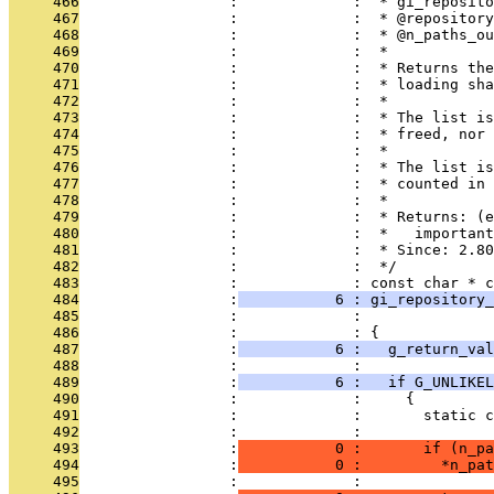
     466
                 :             :  * gi_reposito
     467
                 :             :  * @repository
     468
                 :             :  * @n_paths_ou
     469
                 :             :  *
     470
                 :             :  * Returns the
     471
                 :             :  * loading sha
     472
                 :             :  *
     473
                 :             :  * The list is
     474
                 :             :  * freed, nor 
     475
                 :             :  *
     476
                 :             :  * The list is
     477
                 :             :  * counted in 
     478
                 :             :  *
     479
                 :             :  * Returns: (e
     480
                 :             :  *   important
     481
                 :             :  * Since: 2.80
     482
                 :             :  */
     483
                 :             : const char * c
     484
                 :
           6 : gi_repository_
     485
                 :             :               
     486
                 :             : {
     487
                 :
           6 :   g_return_val
     488
                 :             : 
     489
                 :
           6 :   if G_UNLIKEL
     490
                 :             :     {
     491
                 :             :       static c
     492
                 :             : 
     493
                 :
           0 :       if (n_pa
     494
                 :
           0 :         *n_pat
     495
                 :             : 