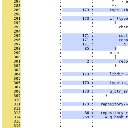
     287
                 :             :        *   - a
     288
                 :             :        */
     289
                 :
         173 :       type_lib
     290
                 :             : 
     291
                 :
         173 :       if (type
     292
                 :             :         {
     293
                 :             :           char
     294
                 :             : 
     295
                 :
         171 :           cust
     296
                 :
         171 :           repo
     297
                 :
         171 :             g_
     298
                 :
          85 :         }
     299
                 :             :       else
     300
                 :             :         {
     301
                 :
           2 :           repo
     302
                 :             :         }
     303
                 :             : 
     304
                 :
         173 :       libdir =
     305
                 :             : 
     306
                 :
         173 :       typelib_
     307
                 :             : 
     308
                 :
         173 :       g_ptr_ar
     309
                 :             :     }
     310
                 :             : 
     311
                 :
         173 :   repository->
     312
                 :             : 
     313
                 :
          86 :   repository->
     314
                 :
         259 :     = g_hash_t
     315
                 :             :               
     316
                 :             :               