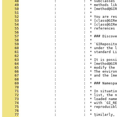
      48
                 :             :  * subclasses 
      49
                 :             :  * methods lik
      50
                 :             :  * [method@GIR
      51
                 :             :  *
      52
                 :             :  * You are res
      53
                 :             :  * [class@GIRe
      54
                 :             :  * [class@GIRe
      55
                 :             :  * references 
      56
                 :             :  *
      57
                 :             :  * ### Discove
      58
                 :             :  *
      59
                 :             :  * `GIReposito
      60
                 :             :  * under the l
      61
                 :             :  * standard Li
      62
                 :             :  *
      63
                 :             :  * It is possi
      64
                 :             :  * [method@GIR
      65
                 :             :  * modify the 
      66
                 :             :  * The environ
      67
                 :             :  * and the [me
      68
                 :             :  *
      69
                 :             :  * ### Namespa
      70
                 :             :  *
      71
                 :             :  * In situatio
      72
                 :             :  * list, the n
      73
                 :             :  * loaded name
      74
                 :             :  * with `GI_RE
      75
                 :             :  * reproducibl
      76
                 :             :  *
      77
                 :             :  * Similarly, 