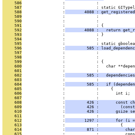
     586
                 :             : 
     587
                 :             : static GITypel
     588
                 :
        4088 : get_registered
     589
                 :             :               
     590
                 :             :               
     591
                 :             : {
     592
                 :
        4088 :   return get_r
     593
                 :             : }
     594
                 :             : 
     595
                 :             : static gboolea
     596
                 :
         585 : load_dependen
     597
                 :             :               
     598
                 :             :               
     599
                 :             : {
     600
                 :             :   char **depen
     601
                 :             : 
     602
                 :
         585 :   dependencie
     603
                 :             : 
     604
                 :
         585 :   if (dependen
     605
                 :             :     {
     606
                 :             :       int i;
     607
                 :             : 
     608
                 :
         426 :       const ch
     609
                 :
         426 :         (const
     610
                 :
         426 :       gsize se
     611
                 :             : 
     612
                 :
        1297 :       for (i =
     613
                 :             :         {
     614
                 :
         871 :           char
     615
                 :             :           cons