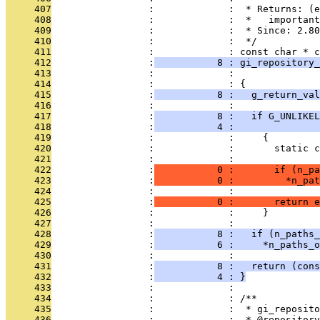
     407
                 :             :  * Returns: (e
     408
                 :             :  *   important
     409
                 :             :  * Since: 2.80
     410
                 :             :  */
     411
                 :             : const char * c
     412
                 :
           8 : gi_repository_
     413
                 :             :               
     414
                 :             : {
     415
                 :
           8 :   g_return_val
     416
                 :             : 
     417
                 :
           8 :   if G_UNLIKE
     418
                 :
           4 :               
     419
                 :             :     {
     420
                 :             :       static c
     421
                 :             : 
     422
                 :
           0 :       if (n_pa
     423
                 :
           0 :         *n_pat
     424
                 :             : 
     425
                 :
           0 :       return e
     426
                 :             :     }
     427
                 :             : 
     428
                 :
           8 :   if (n_paths_
     429
                 :
           6 :     *n_paths_o
     430
                 :             : 
     431
                 :
           8 :   return (cons
     432
                 :
           4 : }
     433
                 :             : 
     434
                 :             : /**
     435
                 :             :  * gi_reposito
     436
                 :             :  * @repository