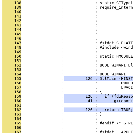
     138
                 :             : static GITypel
     139
                 :             : require_intern
     140
                 :             :               
     141
                 :             :               
     142
                 :             :               
     143
                 :             :               
     144
                 :             :               
     145
                 :             :              
     146
                 :             : 
     147
                 :             : #ifdef G_PLATF
     148
                 :             : #include <wind
     149
                 :             : 
     150
                 :             : static HMODULE
     151
                 :             : 
     152
                 :             : BOOL WINAPI Dl
     153
                 :             : 
     154
                 :             : BOOL WINAPI
     155
                 :
         126 : DllMain (HINST
     156
                 :             :          DWORD
     157
                 :             :          LPVOI
     158
                 :             : {
     159
                 :
         126 :   if (fdwReaso
     160
                 :
          41 :       gireposi
     161
                 :             : 
     162
                 :
         126 :   return TRUE;
     163
                 :             : }
     164
                 :             : 
     165
                 :             : #endif /* G_PL
     166
                 :             : 
     167
                 :             : #ifdef __APPLE