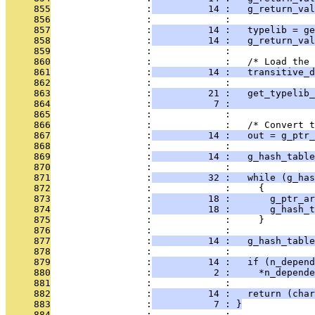
     855
                 :
          14 :   g_return_val
     856
                 :             : 
     857
                 :
          14 :   typelib = ge
     858
                 :
          14 :   g_return_val
     859
                 :             : 
     860
                 :             :   /* Load the 
     861
                 :
          14 :   transitive_d
     862
                 :             :               
     863
                 :
          21 :   get_typelib_
     864
                 :
           7 :               
     865
                 :             : 
     866
                 :             :   /* Convert t
     867
                 :
          14 :   out = g_ptr
     868
                 :             :               
     869
                 :
          14 :   g_hash_table
     870
                 :             : 
     871
                 :
          32 :   while (g_has
     872
                 :             :     {
     873
                 :
          18 :       g_ptr_a
     874
                 :
          18 :       g_hash_t
     875
                 :             :     }
     876
                 :             : 
     877
                 :
          14 :   g_hash_table
     878
                 :             : 
     879
                 :
          14 :   if (n_depend
     880
                 :
           2 :     *n_depend
     881
                 :             : 
     882
                 :
          14 :   return (char
     883
                 :
           7 : }
     884
                 :             : 