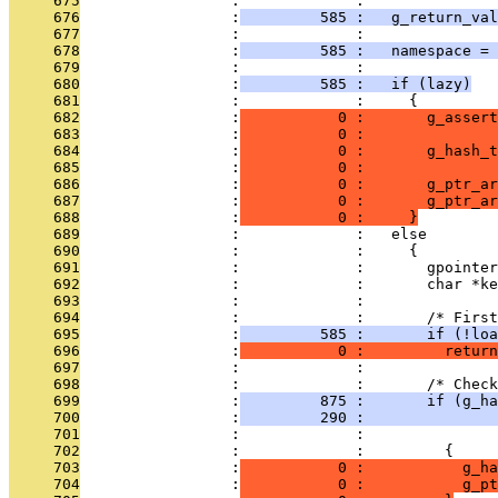
     675
                 :             : 
     676
                 :
         585 :   g_return_val
     677
                 :             : 
     678
                 :
         585 :   namespace = 
     679
                 :             : 
     680
                 :
         585 :   if (lazy)
     681
                 :             :     {
     682
                 :
           0 :       g_assert
     683
                 :
           0 :               
     684
                 :
           0 :       g_hash_t
     685
                 :
           0 :              
     686
                 :
           0 :       g_ptr_ar
     687
                 :
           0 :       g_ptr_ar
     688
                 :
           0 :     }
     689
                 :             :   else
     690
                 :             :     {
     691
                 :             :       gpointer
     692
                 :             :       char *ke
     693
                 :             : 
     694
                 :             :       /* First
     695
                 :
         585 :       if (!loa
     696
                 :
           0 :         return
     697
                 :             : 
     698
                 :             :       /* Check
     699
                 :
         875 :       if (g_ha
     700
                 :
         290 :               
     701
                 :             :               
     702
                 :             :         {
     703
                 :
           0 :           g_ha
     704
                 :
           0 :           g_pt