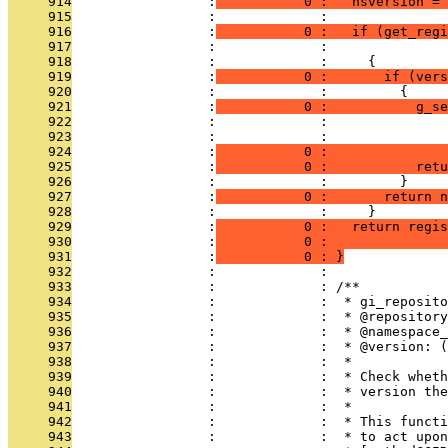
     914
                 :
           0 :   nsversion = 
     915
                 :             : 
     916
                 :
           0 :   if (get_regi
     917
                 :             :               
     918
                 :             :     {
     919
                 :
           0 :       if (ver
     920
                 :             :         {
     921
                 :
           0 :           g_se
     922
                 :             :               
     923
                 :             :               
     924
                 :
           0 :               
     925
                 :
           0 :           retu
     926
                 :             :         }
     927
                 :
           0 :       return n
     928
                 :             :     }
     929
                 :
           0 :   return regi
     930
                 :
           0 :               
     931
                 :
           0 : }
     932
                 :             : 
     933
                 :             : /**
     934
                 :             :  * gi_reposito
     935
                 :             :  * @repository
     936
                 :             :  * @namespace
     937
                 :             :  * @version: (
     938
                 :             :  *
     939
                 :             :  * Check wheth
     940
                 :             :  * version the
     941
                 :             :  *
     942
                 :             :  * This functi
     943
                 :             :  * to act upon