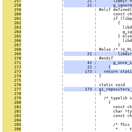
     257
                 :
          21 :       libdir =
     258
                 :
          21 :       g_ignore
     259
                 :             : #elif defined(
     260
                 :             :       const ch
     261
                 :             :       if (libp
     262
                 :             :         {
     263
                 :             :           libd
     264
                 :             :           g_ig
     265
                 :             :         } else
     266
                 :             :           libd
     267
                 :             :         }
     268
                 :             : #else /* !G_PL
     269
                 :
          21 :         libdir
     270
                 :             : #endif
     271
                 :
          42 :       g_once_i
     272
                 :
          21 :     }
     273
                 :
         173 :   return stati
     274
                 :             : }
     275
                 :             : 
     276
                 :             : static void
     277
                 :
         173 : gi_repository_
     278
                 :             : {
     279
                 :             :   /* typelib s
     280
                 :             :     {
     281
                 :             :       const ch
     282
                 :             :       char *ty
     283
                 :             :       const ch
     284
                 :             : 
     285
                 :             :       /* This 
     286
                 :             :        *   - 