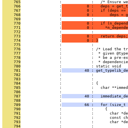
     765
                 :             :   /* Ensure we
     766
                 :
           0 :   deps = get_t
     767
                 :
           0 :   if (deps == 
     768
                 :
           0 :       deps = g
     769
                 :             : 
     770
                 :
           0 :   if (n_depend
     771
                 :
           0 :     *n_depende
     772
                 :             : 
     773
                 :
           0 :   return deps;
     774
                 :
           0 : }
     775
                 :             : 
     776
                 :             : /* Load the tr
     777
                 :             :  * given @type
     778
                 :             :  * be a pre-ex
     779
                 :             :  * dependencie
     780
                 :             : static void
     781
                 :
          40 : get_typelib_de
     782
                 :             :               
     783
                 :             :               
     784
                 :             : {
     785
                 :             :   char **immed
     786
                 :             : 
     787
                 :
          40 :   immediate_de
     788
                 :             : 
     789
                 :
          66 :   for (size_t
     790
                 :             :     {
     791
                 :             :       char *de
     792
                 :             :       const ch
     793
                 :             :       char *de
     794
                 :             : 