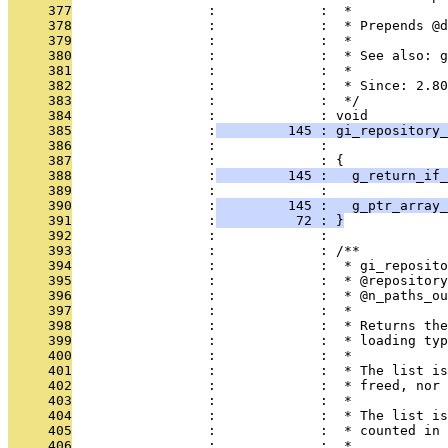
     377
                 :             :  *
     378
                 :             :  * Prepends @d
     379
                 :             :  *
     380
                 :             :  * See also: g
     381
                 :             :  *
     382
                 :             :  * Since: 2.80
     383
                 :             :  */
     384
                 :             : void
     385
                 :
         145 : gi_repository_
     386
                 :             :               
     387
                 :             : {
     388
                 :
         145 :   g_return_if_
     389
                 :             : 
     390
                 :
         145 :   g_ptr_array_
     391
                 :
          72 : }
     392
                 :             : 
     393
                 :             : /**
     394
                 :             :  * gi_reposito
     395
                 :             :  * @repository
     396
                 :             :  * @n_paths_ou
     397
                 :             :  *
     398
                 :             :  * Returns the
     399
                 :             :  * loading typ
     400
                 :             :  *
     401
                 :             :  * The list is
     402
                 :             :  * freed, nor 
     403
                 :             :  *
     404
                 :             :  * The list is
     405
                 :             :  * counted in 
     406
                 :             :  *