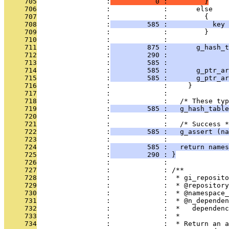
     705
                 :
           0 :         }
     706
                 :             :       else
     707
                 :             :         {
     708
                 :
         585 :           key 
     709
                 :             :         }
     710
                 :             : 
     711
                 :
         875 :       g_hash_t
     712
                 :
         290 :               
     713
                 :
         585 :               
     714
                 :
         585 :       g_ptr_ar
     715
                 :
         585 :       g_ptr_ar
     716
                 :             :     }
     717
                 :             : 
     718
                 :             :   /* These typ
     719
                 :
         585 :   g_hash_table
     720
                 :             : 
     721
                 :             :   /* Success *
     722
                 :
         585 :   g_assert (na
     723
                 :             : 
     724
                 :
         585 :   return names
     725
                 :
         290 : }
     726
                 :             : 
     727
                 :             : /**
     728
                 :             :  * gi_reposito
     729
                 :             :  * @repository
     730
                 :             :  * @namespace
     731
                 :             :  * @n_dependen
     732
                 :             :  *   dependenc
     733
                 :             :  *
     734
                 :             :  * Return an a