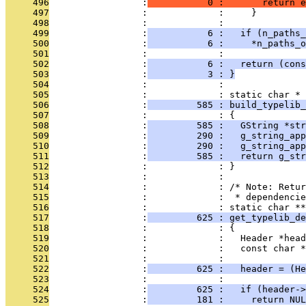
     496
                 :
           0 :       return e
     497
                 :             :     }
     498
                 :             : 
     499
                 :
           6 :   if (n_paths_
     500
                 :
           6 :     *n_paths_o
     501
                 :             : 
     502
                 :
           6 :   return (cons
     503
                 :
           3 : }
     504
                 :             : 
     505
                 :             : static char *
     506
                 :
         585 : build_typelib_
     507
                 :             : {
     508
                 :
         585 :   GString *str
     509
                 :
         290 :   g_string_app
     510
                 :
         290 :   g_string_app
     511
                 :
         585 :   return g_str
     512
                 :             : }
     513
                 :             : 
     514
                 :             : /* Note: Retur
     515
                 :             :  * dependencie
     516
                 :             : static char **
     517
                 :
         625 : get_typelib_de
     518
                 :             : {
     519
                 :             :   Header *head
     520
                 :             :   const char *
     521
                 :             : 
     522
                 :
         625 :   header = (H
     523
                 :             : 
     524
                 :
         625 :   if (header->
     525
                 :
         181 :     return NUL