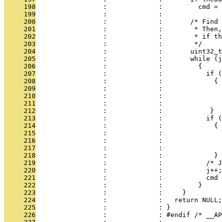
     198
                 :             :         cmd = 
     199
                 :             : 
     200
                 :             :       /* Find 
     201
                 :             :        * Then,
     202
                 :             :        * if th
     203
                 :             :        */
     204
                 :             :       uint32_t
     205
                 :             :       while (j
     206
                 :             :         {
     207
                 :             :           if 
     208
                 :             :             {
     209
                 :             :               
     210
                 :             :               
     211
                 :             :               
     212
                 :             :            }
     213
                 :             :           if (
     214
                 :             :             {
     215
                 :             :               
     216
                 :             :               
     217
                 :             :               
     218
                 :             :             }
     219
                 :             :           /* J
     220
                 :             :           j++;
     221
                 :             :           cmd 
     222
                 :             :         }
     223
                 :             :     }
     224
                 :             :   return NULL;
     225
                 :             : }
     226
                 :             : #endif /* __AP