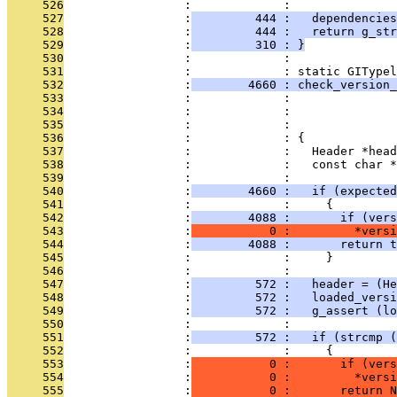
     526
                 :             : 
     527
                 :
         444 :   dependencie
     528
                 :
         444 :   return g_str
     529
                 :
         310 : }
     530
                 :             : 
     531
                 :             : static GITypel
     532
                 :
        4660 : check_version_
     533
                 :             :               
     534
                 :             :               
     535
                 :             :               
     536
                 :             : {
     537
                 :             :   Header *head
     538
                 :             :   const char *
     539
                 :             : 
     540
                 :
        4660 :   if (expected
     541
                 :             :     {
     542
                 :
        4088 :       if (vers
     543
                 :
           0 :         *versi
     544
                 :
        4088 :       return t
     545
                 :             :     }
     546
                 :             : 
     547
                 :
         572 :   header = (He
     548
                 :
         572 :   loaded_versi
     549
                 :
         572 :   g_assert (lo
     550
                 :             : 
     551
                 :
         572 :   if (strcmp (
     552
                 :             :     {
     553
                 :
           0 :       if (vers
     554
                 :
           0 :         *versi
     555
                 :
           0 :       return N