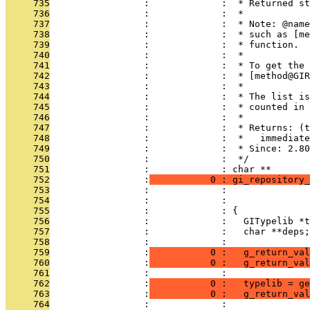
     735
                 :             :  * Returned s
     736
                 :             :  *
     737
                 :             :  * Note: @name
     738
                 :             :  * such as [me
     739
                 :             :  * function.
     740
                 :             :  *
     741
                 :             :  * To get the 
     742
                 :             :  * [method@GIR
     743
                 :             :  *
     744
                 :             :  * The list is
     745
                 :             :  * counted in 
     746
                 :             :  *
     747
                 :             :  * Returns: (t
     748
                 :             :  *   immediat
     749
                 :             :  * Since: 2.80
     750
                 :             :  */
     751
                 :             : char **
     752
                 :
           0 : gi_repository_
     753
                 :             :               
     754
                 :             :               
     755
                 :             : {
     756
                 :             :   GITypelib *t
     757
                 :             :   char **deps;
     758
                 :             : 
     759
                 :
           0 :   g_return_val
     760
                 :
           0 :   g_return_val
     761
                 :             : 
     762
                 :
           0 :   typelib = ge
     763
                 :
           0 :   g_return_val
     764
                 :             : 