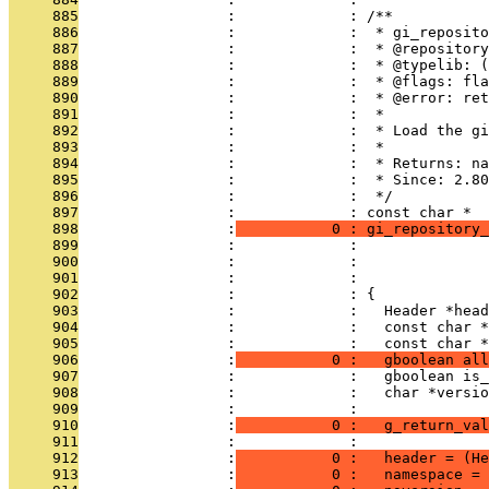
     885
                 :             : /**
     886
                 :             :  * gi_reposito
     887
                 :             :  * @repository
     888
                 :             :  * @typelib: 
     889
                 :             :  * @flags: fla
     890
                 :             :  * @error: ret
     891
                 :             :  *
     892
                 :             :  * Load the gi
     893
                 :             :  *
     894
                 :             :  * Returns: na
     895
                 :             :  * Since: 2.80
     896
                 :             :  */
     897
                 :             : const char *
     898
                 :
           0 : gi_repository_
     899
                 :             :               
     900
                 :             :               
     901
                 :             :               
     902
                 :             : {
     903
                 :             :   Header *head
     904
                 :             :   const char *
     905
                 :             :   const char *
     906
                 :
           0 :   gboolean all
     907
                 :             :   gboolean is_
     908
                 :             :   char *versio
     909
                 :             : 
     910
                 :
           0 :   g_return_val
     911
                 :             : 
     912
                 :
           0 :   header = (He
     913
                 :
           0 :   namespace = 