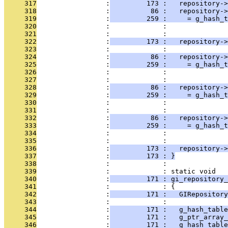
     317
                 :
         173 :   repository->
     318
                 :
          86 :   repository->
     319
                 :
         259 :     = g_hash_t
     320
                 :             :               
     321
                 :             :               
     322
                 :
         173 :   repository-
     323
                 :             : 
     324
                 :
          86 :   repository->
     325
                 :
         259 :     = g_hash_t
     326
                 :             :               
     327
                 :             :               
     328
                 :
          86 :   repository->
     329
                 :
         259 :     = g_hash_t
     330
                 :             :               
     331
                 :             :               
     332
                 :
          86 :   repository->
     333
                 :
         259 :     = g_hash_t
     334
                 :             :               
     335
                 :             :               
     336
                 :
         173 :   repository->
     337
                 :
         173 : }
     338
                 :             : 
     339
                 :             : static void
     340
                 :
         171 : gi_repository
     341
                 :             : {
     342
                 :
         171 :   GIRepositor
     343
                 :             : 
     344
                 :
         171 :   g_hash_table
     345
                 :
         171 :   g_ptr_array_
     346
                 :
         171 :   g_hash_table