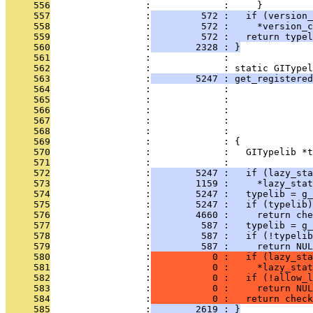
     556
                 :             :     }
     557
                 :
         572 :   if (version_
     558
                 :
         572 :     *version_c
     559
                 :
         572 :   return typel
     560
                 :
        2328 : }
     561
                 :             : 
     562
                 :             : static GITypel
     563
                 :
        5247 : get_registered
     564
                 :             :               
     565
                 :             :               
     566
                 :             :               
     567
                 :             :              
     568
                 :             :               
     569
                 :             : {
     570
                 :             :   GITypelib *t
     571
                 :             : 
     572
                 :
        5247 :   if (lazy_sta
     573
                 :
        1159 :     *lazy_stat
     574
                 :
        5247 :   typelib = g_
     575
                 :
        5247 :   if (typelib)
     576
                 :
        4660 :     return che
     577
                 :
         587 :   typelib = g_
     578
                 :
         587 :   if (!typelib
     579
                 :
         587 :     return NUL
     580
                 :
           0 :   if (lazy_sta
     581
                 :
           0 :     *lazy_stat
     582
                 :
           0 :   if (!allow_l
     583
                 :
           0 :     return NUL
     584
                 :
           0 :   return check
     585
                 :
        2619 : }