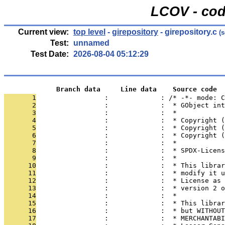
LCOV - cod
Current view:
top level
-
girepository
- girepository.c
(s
Test:
unnamed
Test Date:
2026-08-04 05:12:29
             Branch data     Line data    Source code
       1
                 :             : /* -*- mode: C
       2
                 :             :  * GObject int
       3
                 :             :  *
       4
                 :             :  * Copyright 
       5
                 :             :  * Copyright 
       6
                 :             :  * Copyright (
       7
                 :             :  *
       8
                 :             :  * SPDX-Licens
       9
                 :             :  *
      10
                 :             :  * This librar
      11
                 :             :  * modify it u
      12
                 :             :  * License as 
      13
                 :             :  * version 2 o
      14
                 :             :  *
      15
                 :             :  * This librar
      16
                 :             :  * but WITHOUT
      17
                 :             :  * MERCHANTABI