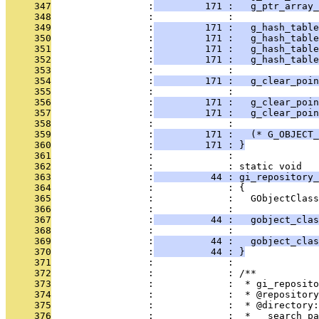
     347
                 :
         171 :   g_ptr_array_
     348
                 :             : 
     349
                 :
         171 :   g_hash_table
     350
                 :
         171 :   g_hash_table
     351
                 :
         171 :   g_hash_table
     352
                 :
         171 :   g_hash_tabl
     353
                 :             : 
     354
                 :
         171 :   g_clear_poin
     355
                 :             : 
     356
                 :
         171 :   g_clear_poin
     357
                 :
         171 :   g_clear_poin
     358
                 :             : 
     359
                 :
         171 :   (* G_OBJECT_
     360
                 :
         171 : }
     361
                 :             : 
     362
                 :             : static void
     363
                 :
          44 : gi_repository_
     364
                 :             : {
     365
                 :             :   GObjectClass
     366
                 :             : 
     367
                 :
          44 :   gobject_clas
     368
                 :             : 
     369
                 :
          44 :   gobject_clas
     370
                 :
          44 : }
     371
                 :             : 
     372
                 :             : /**
     373
                 :             :  * gi_reposit
     374
                 :             :  * @repository
     375
                 :             :  * @directory:
     376
                 :             :  *   search pa