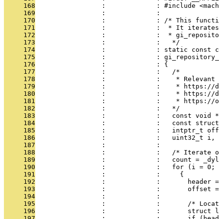
     168
                 :             : #include <mach
     169
                 :             : 
     170
                 :             : /* This functi
     171
                 :             :  * It iterates
     172
                 :             :  * gi_reposito
     173
                 :             :   */
     174
                 :             : static const c
     175
                 :             : gi_repository_
     176
                 :             : {
     177
                 :             :   /*
     178
                 :             :    * Relevant 
     179
                 :             :    * https://d
     180
                 :             :    * https://d
     181
                 :             :    * https://o
     182
                 :             :   */
     183
                 :             :   const void *
     184
                 :             :   const struct
     185
                 :             :   intptr_t off
     186
                 :             :   uint32_t i, 
     187
                 :             : 
     188
                 :             :   /* Iterate o
     189
                 :             :   count = _dyl
     190
                 :             :   for (i = 0; 
     191
                 :             :     {
     192
                 :             :       header =
     193
                 :             :       offset =
     194
                 :             : 
     195
                 :             :       /* Locat
     196
                 :             :       struct l
     197
                 :             :       if (head