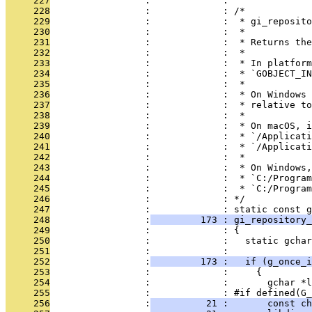
     227
                 :             : 
     228
                 :             : /*
     229
                 :             :  * gi_reposito
     230
                 :             :  *
     231
                 :             :  * Returns the
     232
                 :             :  *
     233
                 :             :  * In platform
     234
                 :             :  * `GOBJECT_IN
     235
                 :             :  *
     236
                 :             :  * On Windows 
     237
                 :             :  * relative to
     238
                 :             :  *
     239
                 :             :  * On macOS, i
     240
                 :             :  * `/Applicati
     241
                 :             :  * `/Applicati
     242
                 :             :  *
     243
                 :             :  * On Windows
     244
                 :             :  * `C:/Program
     245
                 :             :  * `C:/Program
     246
                 :             : */
     247
                 :             : static const g
     248
                 :
         173 : gi_repository_
     249
                 :             : {
     250
                 :             :   static gchar
     251
                 :             : 
     252
                 :
         173 :   if (g_once_i
     253
                 :             :     {
     254
                 :             :       gchar *l
     255
                 :             : #if defined(G_
     256
                 :
          21 :       const ch