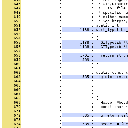
     646
                 :             :  * Gio/GioUnix
     647
                 :             :  * `.so` file 
     648
                 :             :  * specific na
     649
                 :             :  * either name
     650
                 :             :  * See https:/
     651
                 :             : static int
     652
                 :
        1138 : sort_typelibs_
     653
                 :             :               
     654
                 :             : {
     655
                 :
        1138 :   GITypelib *t
     656
                 :
        1138 :   GITypelib *t
     657
                 :             : 
     658
                 :
        1701 :   return strcm
     659
                 :
         563 :               
     660
                 :             : }
     661
                 :             : 
     662
                 :             : static const c
     663
                 :
         585 : register_inter
     664
                 :             :               
     665
                 :             :               
     666
                 :             :               
     667
                 :             :               
     668
                 :             : {
     669
                 :             :   Header *head
     670
                 :             :   const char *
     671
                 :             : 
     672
                 :
         585 :   g_return_val
     673
                 :             : 
     674
                 :
         585 :   header = (H