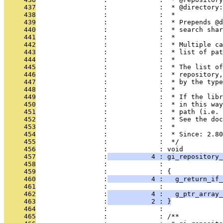
     437
                 :             :  * @directory:
     438
                 :             :  *
     439
                 :             :  * Prepends @d
     440
                 :             :  * search shar
     441
                 :             :  *
     442
                 :             :  * Multiple ca
     443
                 :             :  * list of pat
     444
                 :             :  *
     445
                 :             :  * The list of
     446
                 :             :  * repository,
     447
                 :             :  * by the type
     448
                 :             :  *
     449
                 :             :  * If the libr
     450
                 :             :  * in this way
     451
                 :             :  * path (i.e. 
     452
                 :             :  * See the doc
     453
                 :             :  *
     454
                 :             :  * Since: 2.80
     455
                 :             :  */
     456
                 :             : void
     457
                 :
           4 : gi_repository_
     458
                 :             :               
     459
                 :             : {
     460
                 :
           4 :   g_return_if_
     461
                 :             : 
     462
                 :
           4 :   g_ptr_array_
     463
                 :
           2 : }
     464
                 :             : 
     465
                 :             : /**