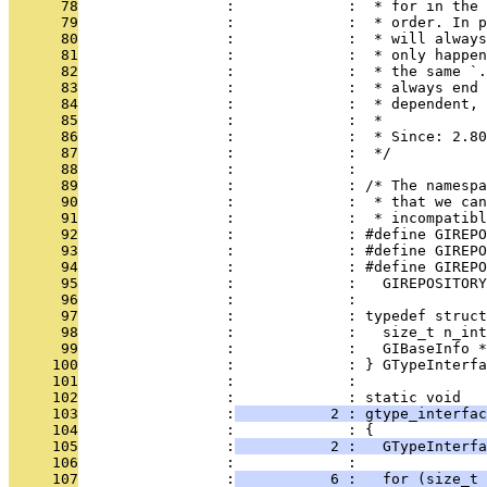
      78
                 :             :  * for in the 
      79
                 :             :  * order. In p
      80
                 :             :  * will always
      81
                 :             :  * only happen
      82
                 :             :  * the same `.
      83
                 :             :  * always end 
      84
                 :             :  * dependent, 
      85
                 :             :  *
      86
                 :             :  * Since: 2.80
      87
                 :             :  */
      88
                 :             : 
      89
                 :             : /* The namespa
      90
                 :             :  * that we can
      91
                 :             :  * incompatibl
      92
                 :             : #define GIREPO
      93
                 :             : #define GIREPO
      94
                 :             : #define GIREPO
      95
                 :             :   GIREPOSITORY
      96
                 :             : 
      97
                 :             : typedef struct
      98
                 :             :   size_t n_int
      99
                 :             :   GIBaseInfo *
     100
                 :             : } GTypeInterfa
     101
                 :             : 
     102
                 :             : static void
     103
                 :
           2 : gtype_interfac
     104
                 :             : {
     105
                 :
           2 :   GTypeInterfa
     106
                 :             : 
     107
                 :
           6 :   for (size_t 