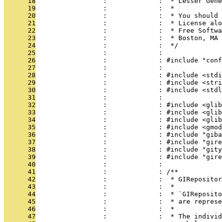
      18
                 :             :  * Lesser Gene
      19
                 :             :  *
      20
                 :             :  * You should 
      21
                 :             :  * License al
      22
                 :             :  * Free Softwa
      23
                 :             :  * Boston, MA 
      24
                 :             :  */
      25
                 :             : 
      26
                 :             : #include "conf
      27
                 :             : 
      28
                 :             : #include <stdi
      29
                 :             : #include <stri
      30
                 :             : #include <stdl
      31
                 :             : 
      32
                 :             : #include <glib
      33
                 :             : #include <glib
      34
                 :             : #include <glib
      35
                 :             : #include <gmod
      36
                 :             : #include "giba
      37
                 :             : #include "gire
      38
                 :             : #include "gity
      39
                 :             : #include "gire
      40
                 :             : 
      41
                 :             : /**
      42
                 :             :  * GIRepositor
      43
                 :             :  *
      44
                 :             :  * `GIReposito
      45
                 :             :  * are represe
      46
                 :             :  *
      47
                 :             :  * The individ