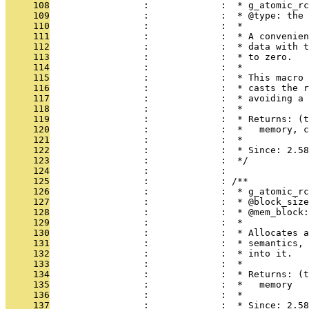
     108
                 :             :  * g_atomic_rc
     109
                 :             :  * @type: the 
     110
                 :             :  *
     111
                 :             :  * A convenien
     112
                 :             :  * data with t
     113
                 :             :  * to zero.
     114
                 :             :  *
     115
                 :             :  * This macro 
     116
                 :             :  * casts the r
     117
                 :             :  * avoiding a 
     118
                 :             :  *
     119
                 :             :  * Returns: (t
     120
                 :             :  *   memory, c
     121
                 :             :  *
     122
                 :             :  * Since: 2.58
     123
                 :             :  */
     124
                 :             : 
     125
                 :             : /**
     126
                 :             :  * g_atomic_rc
     127
                 :             :  * @block_size
     128
                 :             :  * @mem_block
     129
                 :             :  *
     130
                 :             :  * Allocates a
     131
                 :             :  * semantics,
     132
                 :             :  * into it.
     133
                 :             :  *
     134
                 :             :  * Returns: (t
     135
                 :             :  *   memory
     136
                 :             :  *
     137
                 :             :  * Since: 2.58