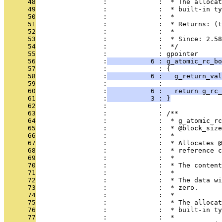
      48
                 :             :  * The allocat
      49
                 :             :  * built-in ty
      50
                 :             :  *
      51
                 :             :  * Returns: (t
      52
                 :             :  *
      53
                 :             :  * Since: 2.58
      54
                 :             :  */
      55
                 :             : gpointer
      56
                 :
           6 : g_atomic_rc_b
      57
                 :             : {
      58
                 :
           6 :   g_return_val
      59
                 :             : 
      60
                 :
           6 :   return g_rc_
      61
                 :
           3 : }
      62
                 :             : 
      63
                 :             : /**
      64
                 :             :  * g_atomic_rc
      65
                 :             :  * @block_size
      66
                 :             :  *
      67
                 :             :  * Allocates @
      68
                 :             :  * reference c
      69
                 :             :  *
      70
                 :             :  * The content
      71
                 :             :  *
      72
                 :             :  * The data wi
      73
                 :             :  * zero.
      74
                 :             :  *
      75
                 :             :  * The allocat
      76
                 :             :  * built-in ty
      77
                 :             :  *