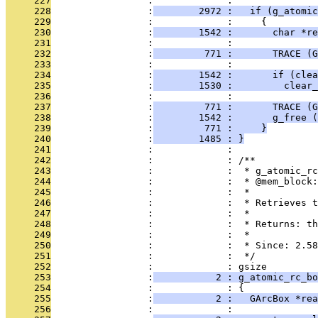
     227
                 :             : 
     228
                 :
        2972 :   if (g_atomi
     229
                 :             :     {
     230
                 :
        1542 :       char *re
     231
                 :             : 
     232
                 :
         771 :       TRACE (G
     233
                 :             : 
     234
                 :
        1542 :       if (clea
     235
                 :
        1530 :         clear_
     236
                 :             : 
     237
                 :
         771 :       TRACE (G
     238
                 :
        1542 :       g_free (
     239
                 :
         771 :     }
     240
                 :
        1485 : }
     241
                 :             : 
     242
                 :             : /**
     243
                 :             :  * g_atomic_rc
     244
                 :             :  * @mem_block:
     245
                 :             :  *
     246
                 :             :  * Retrieves t
     247
                 :             :  *
     248
                 :             :  * Returns: th
     249
                 :             :  *
     250
                 :             :  * Since: 2.58
     251
                 :             :  */
     252
                 :             : gsize
     253
                 :
           2 : g_atomic_rc_bo
     254
                 :             : {
     255
                 :
           2 :   GArcBox *rea
     256
                 :             : 