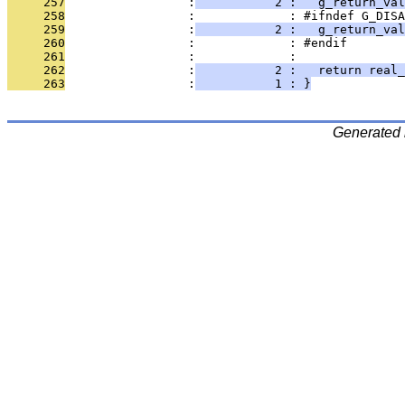
     257
                 :
           2 :   g_return_val
     258
                 :             : #ifndef G_DISA
     259
                 :
           2 :   g_return_val
     260
                 :             : #endif
     261
                 :             : 
     262
                 :
           2 :   return real_
     263
                 :
           1 : }
Generated 