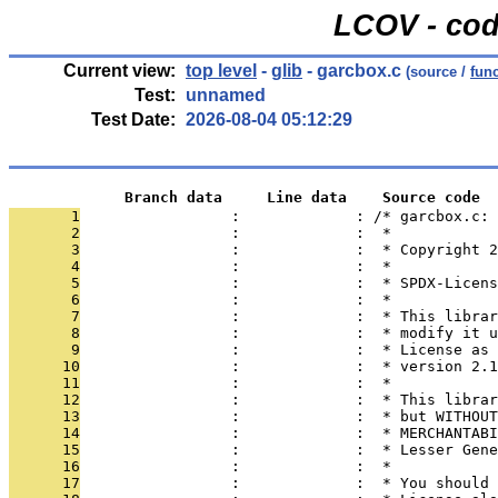
LCOV - cod
Current view:
top level
-
glib
- garcbox.c
(source /
fun
Test:
unnamed
Test Date:
2026-08-04 05:12:29
             Branch data     Line data    Source code
       1
                 :             : /* garcbox.c: 
       2
                 :             :  *
       3
                 :             :  * Copyright 2
       4
                 :             :  *
       5
                 :             :  * SPDX-Licens
       6
                 :             :  *
       7
                 :             :  * This librar
       8
                 :             :  * modify it u
       9
                 :             :  * License as 
      10
                 :             :  * version 2.1
      11
                 :             :  *
      12
                 :             :  * This librar
      13
                 :             :  * but WITHOUT
      14
                 :             :  * MERCHANTABI
      15
                 :             :  * Lesser Gene
      16
                 :             :  *
      17
                 :             :  * You should 