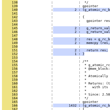
     138
                 :             :  */
     139
                 :             : gpointer
     140
                 :
           2 : (g_atomic_rc_b
     141
                 :             :               
     142
                 :             : {
     143
                 :             :   gpointer res
     144
                 :             : 
     145
                 :
           2 :   g_return_val
     146
                 :
           2 :   g_return_val
     147
                 :             : 
     148
                 :
           2 :   res = g_rc_b
     149
                 :
           2 :   memcpy (res,
     150
                 :             : 
     151
                 :
           2 :   return res;
     152
                 :
           1 : }
     153
                 :             : 
     154
                 :             : /**
     155
                 :             :  * g_atomic_rc
     156
                 :             :  * @mem_block:
     157
                 :             :  *
     158
                 :             :  * Atomically 
     159
                 :             :  *
     160
                 :             :  * Returns: (t
     161
                 :             :  *   with its 
     162
                 :             :  *
     163
                 :             :  * Since: 2.58
     164
                 :             :  */
     165
                 :             : gpointer
     166
                 :
        1432 : (g_atomic_rc_b
     167
                 :             : {