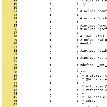
      18
                 :             :  * License alo
      19
                 :             :  */
      20
                 :             : 
      21
                 :             : #include "conf
      22
                 :             : 
      23
                 :             : #include "grcb
      24
                 :             : 
      25
                 :             : #include "gmes
      26
                 :             : #include "gref
      27
                 :             : 
      28
                 :             : #ifdef ENABLE_
      29
                 :             : #include "valg
      30
                 :             : #endif
      31
                 :             : 
      32
                 :             : #include "glib
      33
                 :             : 
      34
                 :             : #include <stri
      35
                 :             : 
      36
                 :             : #define G_ARC_
      37
                 :             : 
      38
                 :             : /**
      39
                 :             :  * g_atomic_rc
      40
                 :             :  * @block_size
      41
                 :             :  *
      42
                 :             :  * Allocates @
      43
                 :             :  * reference c
      44
                 :             :  *
      45
                 :             :  * The data wi
      46
                 :             :  * zero.
      47
                 :             :  *