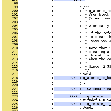
     198
                 :             : 
     199
                 :             : /**
     200
                 :             :  * g_atomic_rc
     201
                 :             :  * @mem_block:
     202
                 :             :  * @clear_func
     203
                 :             :  *
     204
                 :             :  * Atomically 
     205
                 :             :  *
     206
                 :             :  * If the refe
     207
                 :             :  * to clear th
     208
                 :             :  * resources a
     209
                 :             :  *
     210
                 :             :  * Note that i
     211
                 :             :  * clearing a 
     212
                 :             :  * thread tryi
     213
                 :             :  * when the c
     214
                 :             :  *
     215
                 :             :  * Since: 2.58
     216
                 :             :  */
     217
                 :             : void
     218
                 :
        2972 : g_atomic_rc_bo
     219
                 :             :              
     220
                 :             : {
     221
                 :
        2972 :   GArcBox *rea
     222
                 :             : 
     223
                 :
        2972 :   g_return_if_
     224
                 :             : #ifndef G_DISA
     225
                 :
        2972 :   g_return_if
     226
                 :             : #endif