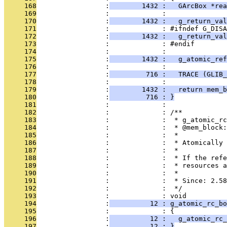
     168
                 :
        1432 :   GArcBox *rea
     169
                 :             : 
     170
                 :
        1432 :   g_return_val
     171
                 :             : #ifndef G_DISA
     172
                 :
        1432 :   g_return_val
     173
                 :             : #endif
     174
                 :             : 
     175
                 :
        1432 :   g_atomic_ref
     176
                 :             : 
     177
                 :
         716 :   TRACE (GLIB_
     178
                 :             : 
     179
                 :
        1432 :   return mem_b
     180
                 :
         716 : }
     181
                 :             : 
     182
                 :             : /**
     183
                 :             :  * g_atomic_rc
     184
                 :             :  * @mem_block:
     185
                 :             :  *
     186
                 :             :  * Atomically 
     187
                 :             :  *
     188
                 :             :  * If the refe
     189
                 :             :  * resources a
     190
                 :             :  *
     191
                 :             :  * Since: 2.58
     192
                 :             :  */
     193
                 :             : void
     194
                 :
          12 : g_atomic_rc_bo
     195
                 :             : {
     196
                 :
          12 :   g_atomic_rc_
     197
                 :
          12 : }