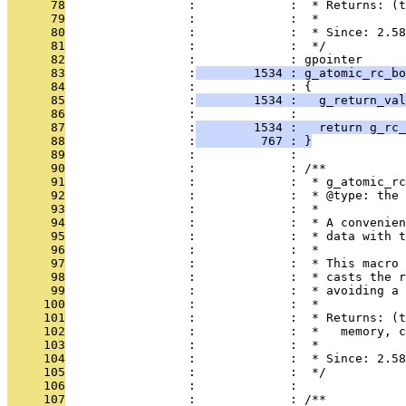
      78
                 :             :  * Returns: (t
      79
                 :             :  *
      80
                 :             :  * Since: 2.58
      81
                 :             :  */
      82
                 :             : gpointer
      83
                 :
        1534 : g_atomic_rc_bo
      84
                 :             : {
      85
                 :
        1534 :   g_return_val
      86
                 :             : 
      87
                 :
        1534 :   return g_rc_
      88
                 :
         767 : }
      89
                 :             : 
      90
                 :             : /**
      91
                 :             :  * g_atomic_rc
      92
                 :             :  * @type: the 
      93
                 :             :  *
      94
                 :             :  * A convenien
      95
                 :             :  * data with t
      96
                 :             :  *
      97
                 :             :  * This macro 
      98
                 :             :  * casts the r
      99
                 :             :  * avoiding a 
     100
                 :             :  *
     101
                 :             :  * Returns: (t
     102
                 :             :  *   memory, c
     103
                 :             :  *
     104
                 :             :  * Since: 2.58
     105
                 :             :  */
     106
                 :             : 
     107
                 :             : /**