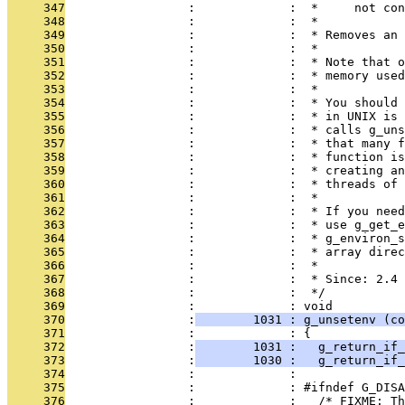
     347
                 :             :  *     not con
     348
                 :             :  *
     349
                 :             :  * Removes an
     350
                 :             :  *
     351
                 :             :  * Note that o
     352
                 :             :  * memory used
     353
                 :             :  *
     354
                 :             :  * You should 
     355
                 :             :  * in UNIX is 
     356
                 :             :  * calls g_uns
     357
                 :             :  * that many f
     358
                 :             :  * function is
     359
                 :             :  * creating an
     360
                 :             :  * threads of 
     361
                 :             :  * 
     362
                 :             :  * If you need
     363
                 :             :  * use g_get_e
     364
                 :             :  * g_environ_s
     365
                 :             :  * array direc
     366
                 :             :  *
     367
                 :             :  * Since: 2.4
     368
                 :             :  */
     369
                 :             : void
     370
                 :
        1031 : g_unsetenv (co
     371
                 :             : {
     372
                 :
        1031 :   g_return_if_
     373
                 :
        1030 :   g_return_if
     374
                 :             : 
     375
                 :             : #ifndef G_DISA
     376
                 :             :   /* FIXME: Th