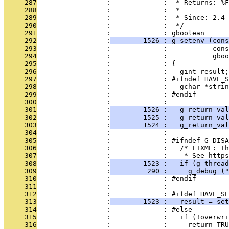
     287
                 :             :  * Returns: %F
     288
                 :             :  *
     289
                 :             :  * Since: 2.4
     290
                 :             :  */
     291
                 :             : gboolean
     292
                 :
        1526 : g_setenv (cons
     293
                 :             :           cons
     294
                 :             :           gboo
     295
                 :             : {
     296
                 :             :   gint result;
     297
                 :             : #ifndef HAVE_S
     298
                 :             :   gchar *strin
     299
                 :             : #endif
     300
                 :             : 
     301
                 :
        1526 :   g_return_val
     302
                 :
        1525 :   g_return_val
     303
                 :
        1524 :   g_return_val
     304
                 :             : 
     305
                 :             : #ifndef G_DISA
     306
                 :             :   /* FIXME: Th
     307
                 :             :    * See https
     308
                 :
        1523 :   if (g_thread
     309
                 :
         290 :     g_debug ("
     310
                 :             : #endif
     311
                 :             : 
     312
                 :             : #ifdef HAVE_SE
     313
                 :
        1523 :   result = set
     314
                 :             : #else
     315
                 :             :   if (!overwr
     316
                 :             :     return TRU