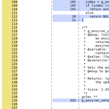
     108
                 :
         185 :   index = g_en
     109
                 :
         185 :   if (index !=
     110
                 :
         165 :     return env
     111
                 :             :   else
     112
                 :
          20 :     return NUL
     113
                 :
          31 : }
     114
                 :             : 
     115
                 :             : /**
     116
                 :             :  * g_environ_s
     117
                 :             :  * @envp: (nul
     118
                 :             :  *     an envi
     119
                 :             :  *     returne
     120
                 :             :  *     environ
     121
                 :             :  * @variable: 
     122
                 :             :  *     contain
     123
                 :             :  * @value: (ty
     124
                 :             :  * @overwrite:
     125
                 :             :  *
     126
                 :             :  * Sets the en
     127
                 :             :  * @envp to @v
     128
                 :             :  *
     129
                 :             :  * Returns: (a
     130
                 :             :  *     the upd
     131
                 :             :  *
     132
                 :             :  * Since: 2.32
     133
                 :             :  */
     134
                 :             : gchar **
     135
                 :
         342 : g_environ_sete
     136
                 :             :               
     137
                 :             :               