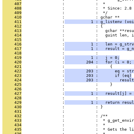
     407
                 :             :  *
     408
                 :             :  * Since: 2.8
     409
                 :             :  */
     410
                 :             : gchar **
     411
                 :
           1 : g_listenv (voi
     412
                 :             : {
     413
                 :             :   gchar **resu
     414
                 :             :   guint len, i
     415
                 :             : 
     416
                 :
           1 :   len = g_strv
     417
                 :
           1 :   result = g_n
     418
                 :             : 
     419
                 :
           1 :   j = 0;
     420
                 :
         204 :   for (i = 0; 
     421
                 :             :     {
     422
                 :
         203 :       eq = str
     423
                 :
         203 :       if (eq)
     424
                 :
         203 :         result
     425
                 :             :     }
     426
                 :             : 
     427
                 :
           1 :   result[j] = 
     428
                 :             : 
     429
                 :
           1 :   return resul
     430
                 :             : }
     431
                 :             : 
     432
                 :             : /**
     433
                 :             :  * g_get_envir
     434
                 :             :  *
     435
                 :             :  * Gets the li
     436
                 :             :  *