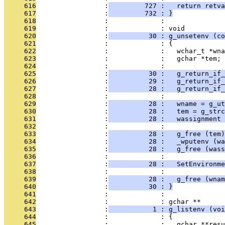
     616
                 :
         727 :   return retva
     617
                 :
         732 : }
     618
                 :             : 
     619
                 :             : void
     620
                 :
          30 : g_unsetenv (co
     621
                 :             : {
     622
                 :             :   wchar_t *wna
     623
                 :             :   gchar *tem;
     624
                 :             : 
     625
                 :
          30 :   g_return_if_
     626
                 :
          29 :   g_return_if
     627
                 :
          28 :   g_return_if_
     628
                 :             : 
     629
                 :
          28 :   wname = g_ut
     630
                 :
          28 :   tem = g_strc
     631
                 :
          28 :   wassignment 
     632
                 :             : 
     633
                 :
          28 :   g_free (tem)
     634
                 :
          28 :   _wputenv (wa
     635
                 :
          28 :   g_free (wass
     636
                 :             : 
     637
                 :
          28 :   SetEnvironm
     638
                 :             : 
     639
                 :
          28 :   g_free (wnam
     640
                 :
          30 : }
     641
                 :             : 
     642
                 :             : gchar **
     643
                 :
           1 : g_listenv (voi
     644
                 :             : {
     645
                 :             :   gchar **resu