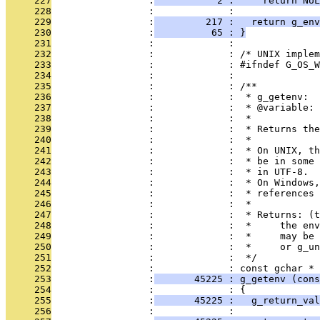
     227
                 :
           2 :     return NUL
     228
                 :             : 
     229
                 :
         217 :   return g_env
     230
                 :
          65 : }
     231
                 :             : 
     232
                 :             : /* UNIX implem
     233
                 :             : #ifndef G_OS_W
     234
                 :             : 
     235
                 :             : /**
     236
                 :             :  * g_getenv:
     237
                 :             :  * @variable: 
     238
                 :             :  *
     239
                 :             :  * Returns the
     240
                 :             :  *
     241
                 :             :  * On UNIX, th
     242
                 :             :  * be in some 
     243
                 :             :  * in UTF-8.
     244
                 :             :  * On Windows,
     245
                 :             :  * references 
     246
                 :             :  *
     247
                 :             :  * Returns: (t
     248
                 :             :  *     the env
     249
                 :             :  *     may be 
     250
                 :             :  *     or g_un
     251
                 :             :  */
     252
                 :             : const gchar *
     253
                 :
       45225 : g_getenv (cons
     254
                 :             : {
     255
                 :
       45225 :   g_return_val
     256
                 :             : 