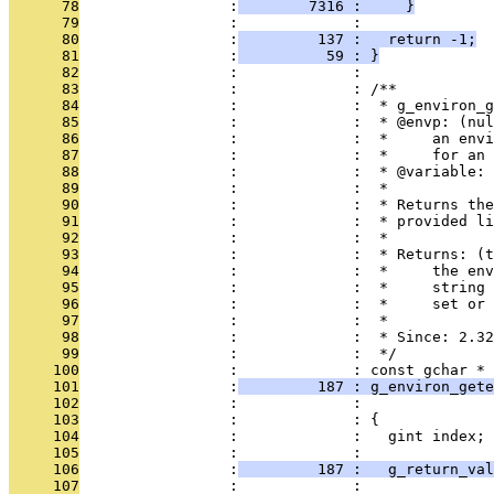
      78
                 :
        7316 :     }
      79
                 :             : 
      80
                 :
         137 :   return -1;
      81
                 :
          59 : }
      82
                 :             : 
      83
                 :             : /**
      84
                 :             :  * g_environ_g
      85
                 :             :  * @envp: (nul
      86
                 :             :  *     an envi
      87
                 :             :  *     for an 
      88
                 :             :  * @variable: 
      89
                 :             :  *
      90
                 :             :  * Returns the
      91
                 :             :  * provided li
      92
                 :             :  *
      93
                 :             :  * Returns: (t
      94
                 :             :  *     the env
      95
                 :             :  *     string 
      96
                 :             :  *     set or 
      97
                 :             :  *
      98
                 :             :  * Since: 2.32
      99
                 :             :  */
     100
                 :             : const gchar *
     101
                 :
         187 : g_environ_gete
     102
                 :             :               
     103
                 :             : {
     104
                 :             :   gint index;
     105
                 :             : 
     106
                 :
         187 :   g_return_val
     107
                 :             : 