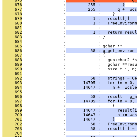
     675
                 :
           0 :             g_
     676
                 :
         255 :         }
     677
                 :
         255 :       q += wcs
     678
                 :             :     }
     679
                 :
           1 :   result[j] = 
     680
                 :
           1 :   FreeEnvironm
     681
                 :             : 
     682
                 :
           1 :   return resul
     683
                 :             : }
     684
                 :             : 
     685
                 :             : gchar **
     686
                 :
          58 : g_get_environ 
     687
                 :             : {
     688
                 :             :   gunichar2 *s
     689
                 :             :   gchar **resu
     690
                 :             :   size_t i, n;
     691
                 :             : 
     692
                 :
          58 :   strings = Ge
     693
                 :
       14705 :   for (n = 0, 
     694
                 :
       14647 :     n += wcsle
     695
                 :             : 
     696
                 :
          58 :   result = g_n
     697
                 :
       14705 :   for (n = 0, 
     698
                 :             :     {
     699
                 :
       14647 :       result[i
     700
                 :
       14647 :       n += wcs
     701
                 :
       14647 :     }
     702
                 :
          58 :   FreeEnvironm
     703
                 :
          58 :   result[i] = 
     704
                 :             : 