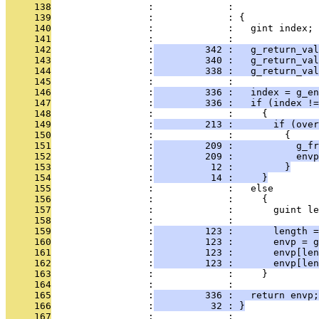
     138
                 :             :               
     139
                 :             : {
     140
                 :             :   gint index;
     141
                 :             : 
     142
                 :
         342 :   g_return_val
     143
                 :
         340 :   g_return_val
     144
                 :
         338 :   g_return_val
     145
                 :             : 
     146
                 :
         336 :   index = g_en
     147
                 :
         336 :   if (index !=
     148
                 :             :     {
     149
                 :
         213 :       if (over
     150
                 :             :         {
     151
                 :
         209 :           g_fr
     152
                 :
         209 :           envp
     153
                 :
          12 :         }
     154
                 :
          14 :     }
     155
                 :             :   else
     156
                 :             :     {
     157
                 :             :       guint le
     158
                 :             : 
     159
                 :
         123 :       length =
     160
                 :
         123 :       envp = g
     161
                 :
         123 :       envp[len
     162
                 :
         123 :       envp[len
     163
                 :             :     }
     164
                 :             : 
     165
                 :
         336 :   return envp;
     166
                 :
          32 : }
     167
                 :             : 