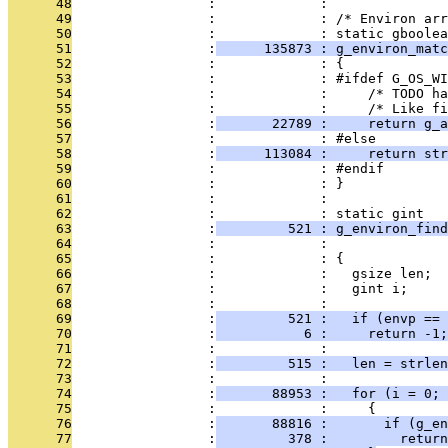
      48
                 :             : 
      49
                 :             : /* Environ arr
      50
                 :             : static gboolea
      51
                 :
      135873 : g_environ_matc
      52
                 :             : {
      53
                 :             : #ifdef G_OS_WI
      54
                 :             :     /* TODO h
      55
                 :             :     /* Like fi
      56
                 :
       22789 :     return g_
      57
                 :             : #else
      58
                 :
      113084 :     return str
      59
                 :             : #endif
      60
                 :             : }
      61
                 :             : 
      62
                 :             : static gint
      63
                 :
         521 : g_environ_fin
      64
                 :             :               
      65
                 :             : {
      66
                 :             :   gsize len;
      67
                 :             :   gint i;
      68
                 :             : 
      69
                 :
         521 :   if (envp == 
      70
                 :
           6 :     return -1;
      71
                 :             : 
      72
                 :
         515 :   len = strlen
      73
                 :             : 
      74
                 :
       88953 :   for (i = 0; 
      75
                 :             :     {
      76
                 :
       88816 :       if (g_en
      77
                 :
         378 :         return