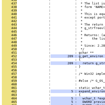
     437
                 :             :  * The list is
     438
                 :             :  * form 'NAME=
     439
                 :             :  *
     440
                 :             :  * This is equ
     441
                 :             :  * except port
     442
                 :             :  *
     443
                 :             :  * The return 
     444
                 :             :  * g_strfreev(
     445
                 :             :  *
     446
                 :             :  * Returns: (a
     447
                 :             :  *     the lis
     448
                 :             :  *
     449
                 :             :  * Since: 2.28
     450
                 :             :  */
     451
                 :             : gchar **
     452
                 :
         209 : g_get_environ 
     453
                 :             : {
     454
                 :
         209 :   return g_str
     455
                 :             : }
     456
                 :             : 
     457
                 :             : /* Win32 imple
     458
                 :             : 
     459
                 :             : #else /* G_OS_
     460
                 :             : 
     461
                 :             : static wchar_t
     462
                 :
           5 : expand_environ
     463
                 :             : {
     464
                 :
           5 :   wchar_t *exp
     465
                 :
           5 :   DWORD previo