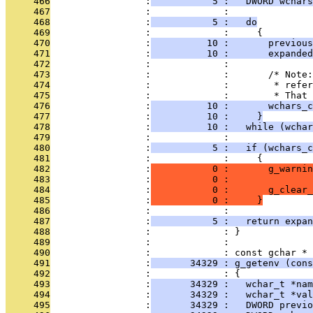
     466
                 :
           5 :   DWORD wchars
     467
                 :             : 
     468
                 :
           5 :   do
     469
                 :             :     {
     470
                 :
          10 :       previous
     471
                 :
          10 :       expanded
     472
                 :             : 
     473
                 :             :       /* Note:
     474
                 :             :        * refer
     475
                 :             :        * That 
     476
                 :
          10 :       wchars_
     477
                 :
          10 :     }
     478
                 :
          10 :   while (wchar
     479
                 :             : 
     480
                 :
           5 :   if (wchars_c
     481
                 :             :     {
     482
                 :
           0 :       g_warnin
     483
                 :
           0 :               
     484
                 :
           0 :       g_clear_
     485
                 :
           0 :     }
     486
                 :             : 
     487
                 :
           5 :   return expan
     488
                 :             : }
     489
                 :             : 
     490
                 :             : const gchar *
     491
                 :
       34329 : g_getenv (cons
     492
                 :             : {
     493
                 :
       34329 :   wchar_t *nam
     494
                 :
       34329 :   wchar_t *val
     495
                 :
       34329 :   DWORD previo