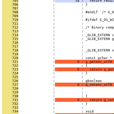
     705
                 :
          58 :   return resul
     706
                 :             : }
     707
                 :             : 
     708
                 :             : #endif  /* G_O
     709
                 :             : 
     710
                 :             : #ifdef G_OS_WI
     711
                 :             : 
     712
                 :             : /* Binary comp
     713
                 :             : 
     714
                 :             : _GLIB_EXTERN c
     715
                 :             : _GLIB_EXTERN g
     716
                 :             :               
     717
                 :             :               
     718
                 :             : _GLIB_EXTERN v
     719
                 :             : 
     720
                 :             : const gchar *
     721
                 :
           0 : g_getenv_utf8 
     722
                 :             : {
     723
                 :
           0 :   return g_get
     724
                 :             : }
     725
                 :             : 
     726
                 :             : gboolean
     727
                 :
           0 : g_setenv_utf8 
     728
                 :             :               
     729
                 :             :               
     730
                 :             : {
     731
                 :
           0 :   return g_set
     732
                 :             : }
     733
                 :             : 
     734
                 :             : void