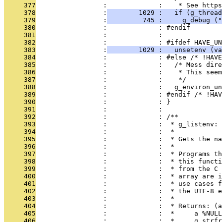
     377
                 :             :    * See https
     378
                 :
        1029 :   if (g_thread
     379
                 :
         745 :     g_debug (
     380
                 :             : #endif
     381
                 :             : 
     382
                 :             : #ifdef HAVE_UN
     383
                 :
        1029 :   unsetenv (va
     384
                 :             : #else /* !HAVE
     385
                 :             :   /* Mess dire
     386
                 :             :    * This seem
     387
                 :             :    */
     388
                 :             :   g_environ_un
     389
                 :             : #endif /* !HAV
     390
                 :             : }
     391
                 :             : 
     392
                 :             : /**
     393
                 :             :  * g_listenv:
     394
                 :             :  *
     395
                 :             :  * Gets the na
     396
                 :             :  *
     397
                 :             :  * Programs th
     398
                 :             :  * this functi
     399
                 :             :  * from the C 
     400
                 :             :  * array are i
     401
                 :             :  * use cases f
     402
                 :             :  * the UTF-8 e
     403
                 :             :  *
     404
                 :             :  * Returns: (a
     405
                 :             :  *     a %NULL
     406
                 :             :  *     g_strfr