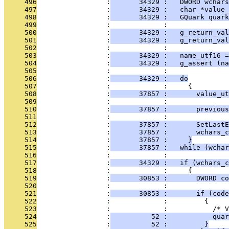
     496
                 :
       34329 :   DWORD wchars
     497
                 :
       34329 :   char *value_
     498
                 :
       34329 :   GQuark quark
     499
                 :             : 
     500
                 :
       34329 :   g_return_val
     501
                 :
       34329 :   g_return_val
     502
                 :             : 
     503
                 :
       34329 :   name_utf16 =
     504
                 :
       34329 :   g_assert (na
     505
                 :             : 
     506
                 :
       34329 :   do
     507
                 :             :     {
     508
                 :
       37857 :       value_ut
     509
                 :             : 
     510
                 :
       37857 :       previous
     511
                 :             : 
     512
                 :
       37857 :       SetLast
     513
                 :
       37857 :       wchars_c
     514
                 :
       37857 :     }
     515
                 :
       37857 :   while (wchar
     516
                 :             : 
     517
                 :
       34329 :   if (wchars_c
     518
                 :             :     {
     519
                 :
       30853 :       DWORD c
     520
                 :             : 
     521
                 :
       30853 :       if (code
     522
                 :             :         {
     523
                 :             :           /* V
     524
                 :
          52 :           quar
     525
                 :
          52 :         }