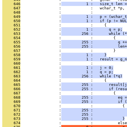
     646
                 :
           1 :   size_t len =
     647
                 :             :   wchar_t *p, 
     648
                 :             : 
     649
                 :
           1 :   p = (wchar_t
     650
                 :
           1 :   if (p != NUL
     651
                 :             :     {
     652
                 :
           1 :       q = p;
     653
                 :
         256 :       while (*
     654
                 :             :         {
     655
                 :
         255 :           q +=
     656
                 :
         255 :           len+
     657
                 :             :         }
     658
                 :
           1 :     }
     659
                 :
           1 :   result = g_n
     660
                 :             : 
     661
                 :
           1 :   j = 0;
     662
                 :
           1 :   q = p;
     663
                 :
         256 :   while (*q)
     664
                 :             :     {
     665
                 :
         255 :       result[j
     666
                 :
         255 :       if (resu
     667
                 :             :         {
     668
                 :
         255 :           eq =
     669
                 :
         255 :           if 
     670
                 :             :             {
     671
                 :
         255 :               
     672
                 :
         255 :               
     673
                 :
         255 :             }
     674
                 :             :           else