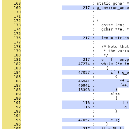
     168
                 :             : static gchar *
     169
                 :
         217 : g_environ_unse
     170
                 :             :               
     171
                 :             :               
     172
                 :             : {
     173
                 :             :   gsize len;
     174
                 :             :   gchar **e, *
     175
                 :             : 
     176
                 :
         217 :   len = strlen
     177
                 :             : 
     178
                 :             :   /* Note that
     179
                 :             :    * the varia
     180
                 :             :    */
     181
                 :
         217 :   e = f = envp
     182
                 :
       47274 :   while (*e !=
     183
                 :             :     {
     184
                 :
       47057 :       if (!g_e
     185
                 :             :         {
     186
                 :
       46941 :           *f =
     187
                 :
       46941 :           f++;
     188
                 :
       15398 :         }
     189
                 :             :       else
     190
                 :             :         {
     191
                 :
         116 :           if (
     192
                 :
         116 :             g_
     193
                 :             :         }
     194
                 :             : 
     195
                 :
       47057 :       e++;
     196
                 :             :     }
     197
                 :
         217 :   *f = NULL;