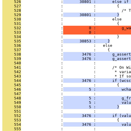
     526
                 :
       30801 :       else if 
     527
                 :             :         {
     528
                 :             :           /* T
     529
                 :
       30801 :         }
     530
                 :             :       else
     531
                 :             :         {
     532
                 :
           0 :           g_w
     533
                 :
           0 :               
     534
                 :             :         }
     535
                 :
       30853 :     }
     536
                 :             :   else
     537
                 :             :     {
     538
                 :
        3476 :       g_assert
     539
                 :
        3476 :       g_asser
     540
                 :             : 
     541
                 :             :       /* On Wi
     542
                 :             :        * varia
     543
                 :             :        * If s
     544
                 :
        3476 :       if (wcsc
     545
                 :             :         {
     546
                 :
           5 :           wcha
     547
                 :             : 
     548
                 :
           5 :           g_fr
     549
                 :
           5 :           valu
     550
                 :
           5 :         }
     551
                 :             : 
     552
                 :
        3476 :       if (valu
     553
                 :             :         {
     554
                 :
        3476 :           valu
     555
                 :             : 