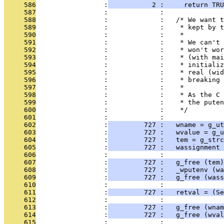
     586
                 :
           2 :     return TRU
     587
                 :             : 
     588
                 :             :   /* We want t
     589
                 :             :    * kept by t
     590
                 :             :    *
     591
                 :             :    * We can't 
     592
                 :             :    * won't wor
     593
                 :             :    * (with mai
     594
                 :             :    * initializ
     595
                 :             :    * real (wid
     596
                 :             :    * breaking 
     597
                 :             :    *
     598
                 :             :    * As the C 
     599
                 :             :    * the puten
     600
                 :             :    */
     601
                 :             : 
     602
                 :
         727 :   wname = g_ut
     603
                 :
         727 :   wvalue = g_u
     604
                 :
         727 :   tem = g_strc
     605
                 :
         727 :   wassignment 
     606
                 :             : 
     607
                 :
         727 :   g_free (tem)
     608
                 :
         727 :   _wputenv (wa
     609
                 :
         727 :   g_free (wass
     610
                 :             : 
     611
                 :
         727 :   retval = (Se
     612
                 :             : 
     613
                 :
         727 :   g_free (wnam
     614
                 :
         727 :   g_free (wval
     615
                 :             : 