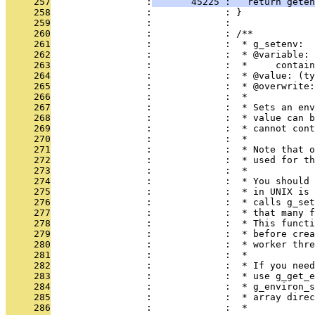
     257
                 :
       45225 :   return geten
     258
                 :             : }
     259
                 :             : 
     260
                 :             : /**
     261
                 :             :  * g_setenv:
     262
                 :             :  * @variable: 
     263
                 :             :  *     contain
     264
                 :             :  * @value: (ty
     265
                 :             :  * @overwrite:
     266
                 :             :  *
     267
                 :             :  * Sets an env
     268
                 :             :  * value can b
     269
                 :             :  * cannot cont
     270
                 :             :  *
     271
                 :             :  * Note that o
     272
                 :             :  * used for th
     273
                 :             :  *
     274
                 :             :  * You should 
     275
                 :             :  * in UNIX is 
     276
                 :             :  * calls g_set
     277
                 :             :  * that many f
     278
                 :             :  * This functi
     279
                 :             :  * before crea
     280
                 :             :  * worker thre
     281
                 :             :  *
     282
                 :             :  * If you need
     283
                 :             :  * use g_get_e
     284
                 :             :  * g_environ_s
     285
                 :             :  * array direc
     286
                 :             :  *