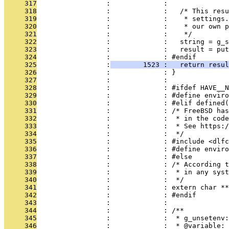
     317
                 :             : 
     318
                 :             :   /* This resu
     319
                 :             :    * settings.
     320
                 :             :    * our own p
     321
                 :             :    */
     322
                 :             :   string = g_s
     323
                 :             :   result = put
     324
                 :             : #endif
     325
                 :
        1523 :   return resul
     326
                 :             : }
     327
                 :             : 
     328
                 :             : #ifdef HAVE__N
     329
                 :             : #define enviro
     330
                 :             : #elif defined(
     331
                 :             : /* FreeBSD has
     332
                 :             :  * in the code
     333
                 :             :  * See https:/
     334
                 :             :  */
     335
                 :             : #include <dlfc
     336
                 :             : #define enviro
     337
                 :             : #else
     338
                 :             : /* According t
     339
                 :             :  * in any syst
     340
                 :             :  */
     341
                 :             : extern char **
     342
                 :             : #endif
     343
                 :             : 
     344
                 :             : /**
     345
                 :             :  * g_unsetenv:
     346
                 :             :  * @variable: 