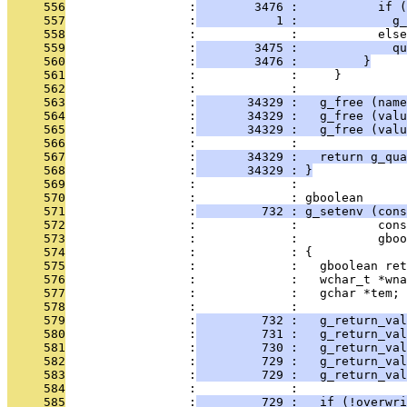
     556
                 :
        3476 :           if (
     557
                 :
           1 :             g
     558
                 :             :           else
     559
                 :
        3475 :             qu
     560
                 :
        3476 :         }
     561
                 :             :     }
     562
                 :             : 
     563
                 :
       34329 :   g_free (name
     564
                 :
       34329 :   g_free (valu
     565
                 :
       34329 :   g_free (valu
     566
                 :             : 
     567
                 :
       34329 :   return g_qu
     568
                 :
       34329 : }
     569
                 :             : 
     570
                 :             : gboolean
     571
                 :
         732 : g_setenv (cons
     572
                 :             :           cons
     573
                 :             :           gboo
     574
                 :             : {
     575
                 :             :   gboolean ret
     576
                 :             :   wchar_t *wna
     577
                 :             :   gchar *tem;
     578
                 :             : 
     579
                 :
         732 :   g_return_val
     580
                 :
         731 :   g_return_val
     581
                 :
         730 :   g_return_val
     582
                 :
         729 :   g_return_val
     583
                 :
         729 :   g_return_val
     584
                 :             : 
     585
                 :
         729 :   if (!overwri