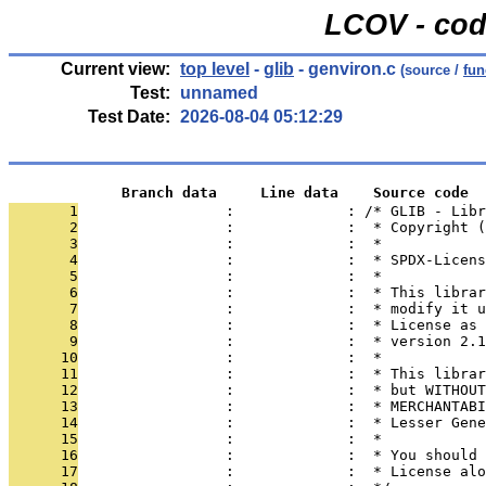
LCOV - cod
Current view:
top level
-
glib
- genviron.c
(source /
fun
Test:
unnamed
Test Date:
2026-08-04 05:12:29
             Branch data     Line data    Source code
       1
                 :             : /* GLIB - Libr
       2
                 :             :  * Copyright (
       3
                 :             :  *
       4
                 :             :  * SPDX-Licens
       5
                 :             :  *
       6
                 :             :  * This librar
       7
                 :             :  * modify it u
       8
                 :             :  * License as 
       9
                 :             :  * version 2.1
      10
                 :             :  *
      11
                 :             :  * This librar
      12
                 :             :  * but WITHOUT
      13
                 :             :  * MERCHANTABI
      14
                 :             :  * Lesser Gene
      15
                 :             :  *
      16
                 :             :  * You should 
      17
                 :             :  * License alo