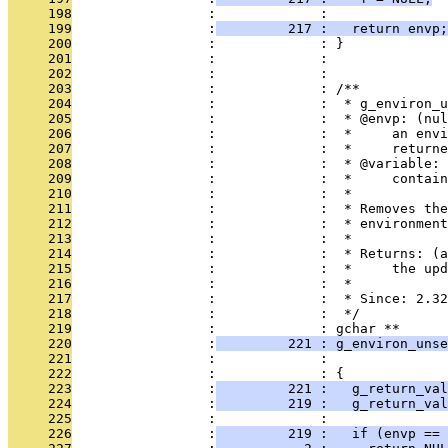
     198
                 :             : 
     199
                 :
         217 :   return envp;
     200
                 :             : }
     201
                 :             : 
     202
                 :             : 
     203
                 :             : /**
     204
                 :             :  * g_environ_u
     205
                 :             :  * @envp: (nul
     206
                 :             :  *     an envi
     207
                 :             :  *     returne
     208
                 :             :  * @variable: 
     209
                 :             :  *     contain
     210
                 :             :  *
     211
                 :             :  * Removes the
     212
                 :             :  * environment
     213
                 :             :  *
     214
                 :             :  * Returns: (a
     215
                 :             :  *     the upd
     216
                 :             :  *
     217
                 :             :  * Since: 2.32
     218
                 :             :  */
     219
                 :             : gchar **
     220
                 :
         221 : g_environ_unse
     221
                 :             :               
     222
                 :             : {
     223
                 :
         221 :   g_return_val
     224
                 :
         219 :   g_return_val
     225
                 :             : 
     226
                 :
         219 :   if (envp == 