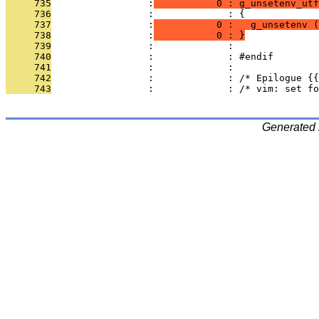
     735
                 :
           0 : g_unsetenv_utf
     736
                 :             : {
     737
                 :
           0 :   g_unsetenv (
     738
                 :
           0 : }
     739
                 :             : 
     740
                 :             : #endif
     741
                 :             : 
     742
                 :             : /* Epilogue {{
     743
                 :             : /* vim: set fo
Generated 