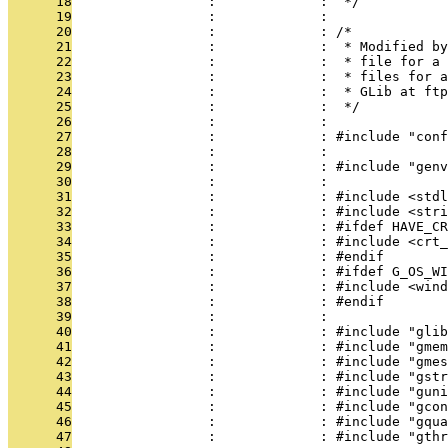
      18
                 :             :  */
      19
                 :             : 
      20
                 :             : /*
      21
                 :             :  * Modified by
      22
                 :             :  * file for a 
      23
                 :             :  * files for a
      24
                 :             :  * GLib at ftp
      25
                 :             :  */
      26
                 :             : 
      27
                 :             : #include "conf
      28
                 :             : 
      29
                 :             : #include "genv
      30
                 :             : 
      31
                 :             : #include <stdl
      32
                 :             : #include <stri
      33
                 :             : #ifdef HAVE_CR
      34
                 :             : #include <crt_
      35
                 :             : #endif
      36
                 :             : #ifdef G_OS_WI
      37
                 :             : #include <wind
      38
                 :             : #endif
      39
                 :             : 
      40
                 :             : #include "glib
      41
                 :             : #include "gmem
      42
                 :             : #include "gmes
      43
                 :             : #include "gstr
      44
                 :             : #include "guni
      45
                 :             : #include "gcon
      46
                 :             : #include "gqua
      47
                 :             : #include "gthr