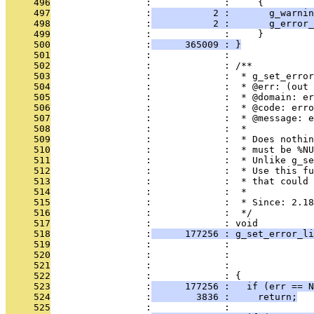
     496
                 :             :     {
     497
                 :
           2 :       g_warnin
     498
                 :
           2 :       g_error_
     499
                 :             :     }
     500
                 :
      365009 : }
     501
                 :             : 
     502
                 :             : /**
     503
                 :             :  * g_set_error
     504
                 :             :  * @err: (out 
     505
                 :             :  * @domain: er
     506
                 :             :  * @code: erro
     507
                 :             :  * @message: e
     508
                 :             :  *
     509
                 :             :  * Does nothin
     510
                 :             :  * must be %NU
     511
                 :             :  * Unlike g_se
     512
                 :             :  * Use this fu
     513
                 :             :  * that could 
     514
                 :             :  *
     515
                 :             :  * Since: 2.18
     516
                 :             :  */
     517
                 :             : void
     518
                 :
      177256 : g_set_error_li
     519
                 :             :               
     520
                 :             :               
     521
                 :             :               
     522
                 :             : {
     523
                 :
      177256 :   if (err == N
     524
                 :
        3836 :     return;
     525
                 :             : 