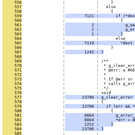
     556
                 :             :     }
     557
                 :             :   else
     558
                 :             :     {
     559
                 :
        7121 :       if (*des
     560
                 :             :         {
     561
                 :
           2 :           g_wa
     562
                 :
           2 :           g_er
     563
                 :
           1 :         }
     564
                 :             :       else
     565
                 :
        7119 :         *dest 
     566
                 :             :     }
     567
                 :
        1245 : }
     568
                 :             : 
     569
                 :             : /**
     570
                 :             :  * g_clear_err
     571
                 :             :  * @err: a #GE
     572
                 :             :  *
     573
                 :             :  * If @err or 
     574
                 :             :  * calls g_err
     575
                 :             :  */
     576
                 :             : void
     577
                 :
       23786 : g_clear_error 
     578
                 :             : {
     579
                 :
       23786 :   if (err && *
     580
                 :             :     {
     581
                 :
        8864 :       g_error_
     582
                 :
        8864 :       *err = N
     583
                 :
        2252 :     }
     584
                 :
       23786 : }
     585
                 :             : 