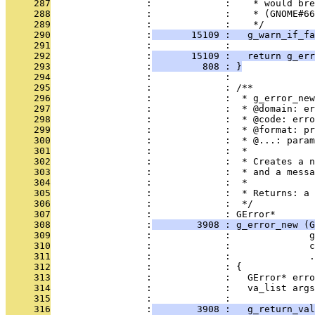
     287
                 :             :    * would bre
     288
                 :             :    * (GNOME#66
     289
                 :             :    */
     290
                 :
       15109 :   g_warn_if_fa
     291
                 :             : 
     292
                 :
       15109 :   return g_err
     293
                 :
         808 : }
     294
                 :             : 
     295
                 :             : /**
     296
                 :             :  * g_error_new
     297
                 :             :  * @domain: er
     298
                 :             :  * @code: erro
     299
                 :             :  * @format: pr
     300
                 :             :  * @...: param
     301
                 :             :  *
     302
                 :             :  * Creates a n
     303
                 :             :  * and a messa
     304
                 :             :  *
     305
                 :             :  * Returns: a 
     306
                 :             :  */
     307
                 :             : GError*
     308
                 :
        3908 : g_error_new (G
     309
                 :             :              g
     310
                 :             :              c
     311
                 :             :              .
     312
                 :             : {
     313
                 :             :   GError* erro
     314
                 :             :   va_list args
     315
                 :             : 
     316
                 :
        3908 :   g_return_val