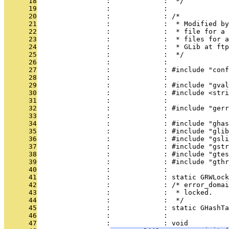
      18
                 :             :  */
      19
                 :             : 
      20
                 :             : /*
      21
                 :             :  * Modified by
      22
                 :             :  * file for a 
      23
                 :             :  * files for a
      24
                 :             :  * GLib at ftp
      25
                 :             :  */
      26
                 :             : 
      27
                 :             : #include "conf
      28
                 :             : 
      29
                 :             : #include "gval
      30
                 :             : #include <stri
      31
                 :             : 
      32
                 :             : #include "gerr
      33
                 :             : 
      34
                 :             : #include "ghas
      35
                 :             : #include "glib
      36
                 :             : #include "gsli
      37
                 :             : #include "gstr
      38
                 :             : #include "gtes
      39
                 :             : #include "gthr
      40
                 :             : 
      41
                 :             : static GRWLock
      42
                 :             : /* error_domai
      43
                 :             :  * locked.
      44
                 :             :  */
      45
                 :             : static GHashTa
      46
                 :             : 
      47
                 :             : void