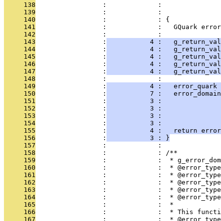
     138
                 :             :               
     139
                 :             :               
     140
                 :             : {
     141
                 :             :   GQuark error
     142
                 :             : 
     143
                 :
           4 :   g_return_va
     144
                 :
           4 :   g_return_val
     145
                 :
           4 :   g_return_va
     146
                 :
           4 :   g_return_va
     147
                 :
           4 :   g_return_val
     148
                 :             : 
     149
                 :
           4 :   error_quark 
     150
                 :
           7 :   error_domain
     151
                 :
           3 :               
     152
                 :
           3 :               
     153
                 :
           3 :               
     154
                 :
           3 :               
     155
                 :
           4 :   return error
     156
                 :
           3 : }
     157
                 :             : 
     158
                 :             : /**
     159
                 :             :  * g_error_dom
     160
                 :             :  * @error_type
     161
                 :             :  * @error_type
     162
                 :             :  * @error_type
     163
                 :             :  * @error_type
     164
                 :             :  * @error_type
     165
                 :             :  *
     166
                 :             :  * This functi
     167
                 :             :  * @error_type