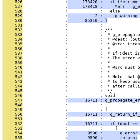
     526
                 :
      173420 :   if (*err == 
     527
                 :
      173418 :     *err = g_e
     528
                 :             :   else
     529
                 :
           2 :     g_warning 
     530
                 :
       85310 : }
     531
                 :             : 
     532
                 :             : /**
     533
                 :             :  * g_propagate
     534
                 :             :  * @dest: (out
     535
                 :             :  * @src: (tran
     536
                 :             :  *
     537
                 :             :  * If @dest is
     538
                 :             :  * The error v
     539
                 :             :  *
     540
                 :             :  * @src must b
     541
                 :             :  *
     542
                 :             :  * Note that @
     543
                 :             :  * to keep usi
     544
                 :             :  * after call
     545
                 :             :  */
     546
                 :             : void
     547
                 :
       16711 : g_propagate_er
     548
                 :             :               
     549
                 :             : {
     550
                 :
       16711 :   g_return_if_
     551
                 :             :  
     552
                 :
       16711 :   if (dest == 
     553
                 :             :     {
     554
                 :
        9590 :       g_error_
     555
                 :
        9590 :       return;