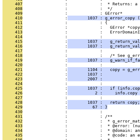
     407
                 :             :  * Returns: a 
     408
                 :             :  */
     409
                 :             : GError*
     410
                 :
        1037 : g_error_copy (
     411
                 :             : {
     412
                 :             :   GError *copy
     413
                 :             :   ErrorDomainI
     414
                 :             : 
     415
                 :
        1037 :   g_return_val
     416
                 :
        1037 :   g_return_val
     417
                 :             : 
     418
                 :             :   /* See g_err
     419
                 :
        1037 :   g_warn_if_fa
     420
                 :             : 
     421
                 :
        1104 :   copy = g_err
     422
                 :
        1037 :              
     423
                 :
        2007 :               
     424
                 :             :               
     425
                 :
        1037 :   if (info.cop
     426
                 :
           2 :     info.copy 
     427
                 :             : 
     428
                 :
        1037 :   return copy;
     429
                 :
          67 : }
     430
                 :             : 
     431
                 :             : /**
     432
                 :             :  * g_error_mat
     433
                 :             :  * @error: (nu
     434
                 :             :  * @domain: an
     435
                 :             :  * @code: an e
     436
                 :             :  *