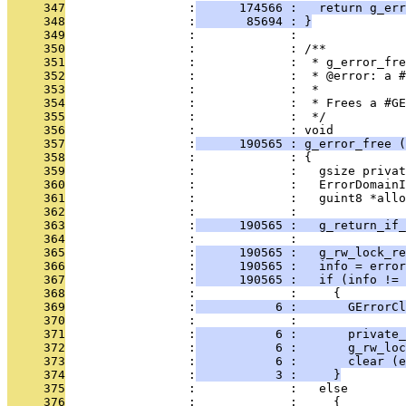
     347
                 :
      174566 :   return g_err
     348
                 :
       85694 : }
     349
                 :             : 
     350
                 :             : /**
     351
                 :             :  * g_error_fre
     352
                 :             :  * @error: a #
     353
                 :             :  *
     354
                 :             :  * Frees a #GE
     355
                 :             :  */
     356
                 :             : void
     357
                 :
      190565 : g_error_free (
     358
                 :             : {
     359
                 :             :   gsize privat
     360
                 :             :   ErrorDomainI
     361
                 :             :   guint8 *allo
     362
                 :             : 
     363
                 :
      190565 :   g_return_if
     364
                 :             : 
     365
                 :
      190565 :   g_rw_lock_re
     366
                 :
      190565 :   info = error
     367
                 :
      190565 :   if (info != 
     368
                 :             :     {
     369
                 :
           6 :       GErrorCl
     370
                 :             : 
     371
                 :
           6 :       private
     372
                 :
           6 :       g_rw_loc
     373
                 :
           6 :       clear (e
     374
                 :
           3 :     }
     375
                 :             :   else
     376
                 :             :     {