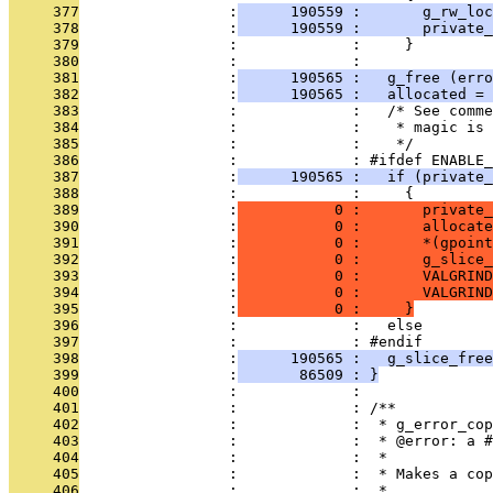
     377
                 :
      190559 :       g_rw_loc
     378
                 :
      190559 :       private_
     379
                 :             :     }
     380
                 :             : 
     381
                 :
      190565 :   g_free (erro
     382
                 :
      190565 :   allocated = 
     383
                 :             :   /* See comme
     384
                 :             :    * magic is 
     385
                 :             :    */
     386
                 :             : #ifdef ENABLE_
     387
                 :
      190565 :   if (private_
     388
                 :             :     {
     389
                 :
           0 :       private_
     390
                 :
           0 :       allocate
     391
                 :
           0 :       *(gpoint
     392
                 :
           0 :       g_slice_
     393
                 :
           0 :       VALGRIND
     394
                 :
           0 :       VALGRIND
     395
                 :
           0 :     }
     396
                 :             :   else
     397
                 :             : #endif
     398
                 :
      190565 :   g_slice_free
     399
                 :
       86509 : }
     400
                 :             : 
     401
                 :             : /**
     402
                 :             :  * g_error_cop
     403
                 :             :  * @error: a #
     404
                 :             :  *
     405
                 :             :  * Makes a cop
     406
                 :             :  *