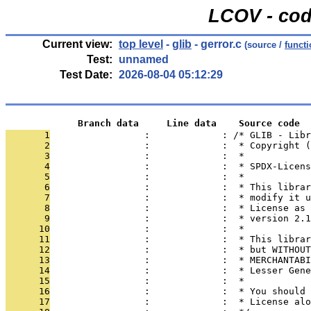
LCOV - cod
Current view:
top level
-
glib
- gerror.c
(source /
funct
Test:
unnamed
Test Date:
2026-08-04 05:12:29
             Branch data     Line data    Source code
       1
                 :             : /* GLIB - Libr
       2
                 :             :  * Copyright (
       3
                 :             :  *
       4
                 :             :  * SPDX-Licens
       5
                 :             :  *
       6
                 :             :  * This librar
       7
                 :             :  * modify it u
       8
                 :             :  * License as 
       9
                 :             :  * version 2.1
      10
                 :             :  *
      11
                 :             :  * This librar
      12
                 :             :  * but WITHOUT
      13
                 :             :  * MERCHANTABI
      14
                 :             :  * Lesser Gene
      15
                 :             :  *
      16
                 :             :  * You should 
      17
                 :             :  * License alo