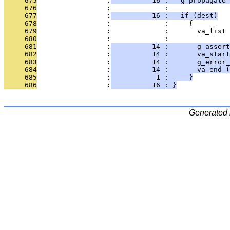
     675
                 :
          16 :   g_propagate_
     676
                 :             : 
     677
                 :
          16 :   if (dest)
     678
                 :             :     {
     679
                 :             :       va_list 
     680
                 :             : 
     681
                 :
          14 :       g_assert
     682
                 :
          14 :       va_start
     683
                 :
          14 :       g_error_
     684
                 :
          14 :       va_end (
     685
                 :
           1 :     }
     686
                 :
          16 : }
Generated 