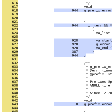
     616
                 :             :  */
     617
                 :             : void
     618
                 :
         944 : g_prefix_error
     619
                 :             :              
     620
                 :             :               
     621
                 :             : {
     622
                 :
         944 :   if (err && *
     623
                 :             :     {
     624
                 :             :       va_list 
     625
                 :             : 
     626
                 :
         928 :       va_start
     627
                 :
         928 :       g_error_
     628
                 :
         928 :       va_end (
     629
                 :
         387 :     }
     630
                 :
         944 : }
     631
                 :             : 
     632
                 :             : /**
     633
                 :             :  * g_prefix_er
     634
                 :             :  * @err: (inou
     635
                 :             :  * @prefix: st
     636
                 :             :  *
     637
                 :             :  * Prefixes @p
     638
                 :             :  * %NULL (i.e.
     639
                 :             :  *
     640
                 :             :  * Since: 2.70
     641
                 :             :  */
     642
                 :             : void
     643
                 :
          10 : g_prefix_error
     644
                 :             :               
     645
                 :             : {