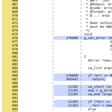
     466
                 :             :  * @err: (out 
     467
                 :             :  * @domain: er
     468
                 :             :  * @code: erro
     469
                 :             :  * @format: pr
     470
                 :             :  * @...: args 
     471
                 :             :  *
     472
                 :             :  * Does nothin
     473
                 :             :  * must be %NU
     474
                 :             :  */
     475
                 :             : void
     476
                 :
      376608 : g_set_error (G
     477
                 :             :              G
     478
                 :             :              g
     479
                 :             :              c
     480
                 :             :              .
     481
                 :             : {
     482
                 :             :   GError *new;
     483
                 :             : 
     484
                 :             :   va_list args
     485
                 :             : 
     486
                 :
      376608 :   if (err == N
     487
                 :
      365443 :     return;
     488
                 :             : 
     489
                 :
       11165 :   va_start (ar
     490
                 :
       11165 :   new = g_erro
     491
                 :
       11165 :   va_end (args
     492
                 :             : 
     493
                 :
       11165 :   if (*err == 
     494
                 :
       11163 :     *err = new
     495
                 :             :   else