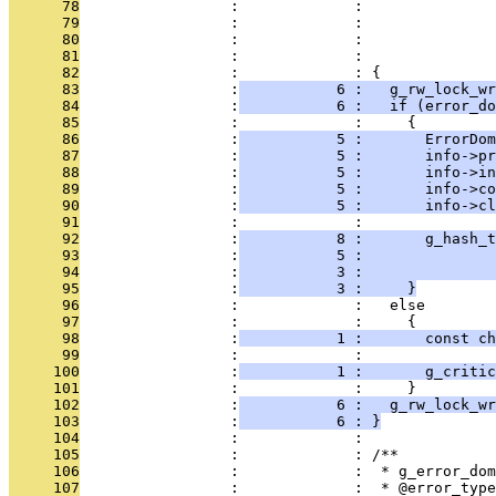
      78
                 :             :               
      79
                 :             :               
      80
                 :             :               
      81
                 :             :               
      82
                 :             : {
      83
                 :
           6 :   g_rw_lock_wr
      84
                 :
           6 :   if (error_do
      85
                 :             :     {
      86
                 :
           5 :       ErrorDom
      87
                 :
           5 :       info->pr
      88
                 :
           5 :       info->i
      89
                 :
           5 :       info->c
      90
                 :
           5 :       info->cl
      91
                 :             : 
      92
                 :
           8 :       g_hash_t
      93
                 :
           5 :               
      94
                 :
           3 :               
      95
                 :
           3 :     }
      96
                 :             :   else
      97
                 :             :     {
      98
                 :
           1 :       const ch
      99
                 :             : 
     100
                 :
           1 :       g_critic
     101
                 :             :     }
     102
                 :
           6 :   g_rw_lock_wr
     103
                 :
           6 : }
     104
                 :             : 
     105
                 :             : /**
     106
                 :             :  * g_error_dom
     107
                 :             :  * @error_type