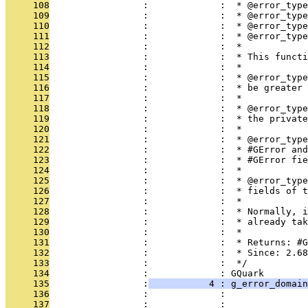
     108
                 :             :  * @error_type
     109
                 :             :  * @error_type
     110
                 :             :  * @error_type
     111
                 :             :  * @error_type
     112
                 :             :  *
     113
                 :             :  * This functi
     114
                 :             :  *
     115
                 :             :  * @error_type
     116
                 :             :  * be greater 
     117
                 :             :  *
     118
                 :             :  * @error_type
     119
                 :             :  * the private
     120
                 :             :  *
     121
                 :             :  * @error_type
     122
                 :             :  * #GError and
     123
                 :             :  * #GError fie
     124
                 :             :  *
     125
                 :             :  * @error_type
     126
                 :             :  * fields of t
     127
                 :             :  *
     128
                 :             :  * Normally, i
     129
                 :             :  * already tak
     130
                 :             :  *
     131
                 :             :  * Returns: #
     132
                 :             :  * Since: 2.68
     133
                 :             :  */
     134
                 :             : GQuark
     135
                 :
           4 : g_error_domain
     136
                 :             :               
     137
                 :             :               