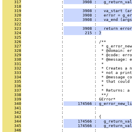
     317
                 :
        3908 :   g_return_val
     318
                 :             : 
     319
                 :
        3908 :   va_start (ar
     320
                 :
        3908 :   error = g_er
     321
                 :
        3908 :   va_end (args
     322
                 :             : 
     323
                 :
        3908 :   return error
     324
                 :
         215 : }
     325
                 :             : 
     326
                 :             : /**
     327
                 :             :  * g_error_new
     328
                 :             :  * @domain: er
     329
                 :             :  * @code: erro
     330
                 :             :  * @message: e
     331
                 :             :  *
     332
                 :             :  * Creates a n
     333
                 :             :  * not a print
     334
                 :             :  * @message co
     335
                 :             :  * that could 
     336
                 :             :  *
     337
                 :             :  * Returns: a 
     338
                 :             :  **/
     339
                 :             : GError*
     340
                 :
      174566 : g_error_new_li
     341
                 :             :               
     342
                 :             :               
     343
                 :             : {
     344
                 :
      174566 :   g_return_val
     345
                 :
      174566 :   g_return_val
     346
                 :             : 