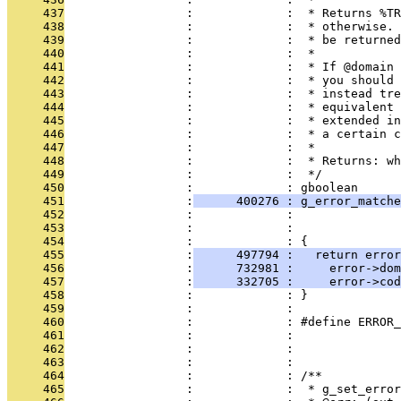
     437
                 :             :  * Returns %TR
     438
                 :             :  * otherwise. 
     439
                 :             :  * be returned
     440
                 :             :  *
     441
                 :             :  * If @domain 
     442
                 :             :  * you should 
     443
                 :             :  * instead tre
     444
                 :             :  * equivalent 
     445
                 :             :  * extended in
     446
                 :             :  * a certain c
     447
                 :             :  *
     448
                 :             :  * Returns: wh
     449
                 :             :  */
     450
                 :             : gboolean
     451
                 :
      400276 : g_error_matche
     452
                 :             :               
     453
                 :             :               
     454
                 :             : {
     455
                 :
      497794 :   return error
     456
                 :
      732981 :     error->dom
     457
                 :
      332705 :     error->cod
     458
                 :             : }
     459
                 :             : 
     460
                 :             : #define ERROR_
     461
                 :             :              
     462
                 :             :               
     463
                 :             : 
     464
                 :             : /**
     465
                 :             :  * g_set_error