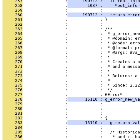
     257
                 :
      190712 :   if (out_info
     258
                 :
        1037 :     *out_info 
     259
                 :             : 
     260
                 :
      190712 :   return error
     261
                 :             : }
     262
                 :             : 
     263
                 :             : /**
     264
                 :             :  * g_error_new
     265
                 :             :  * @domain: er
     266
                 :             :  * @code: erro
     267
                 :             :  * @format: pr
     268
                 :             :  * @args: #va_
     269
                 :             :  *
     270
                 :             :  * Creates a n
     271
                 :             :  * and a messa
     272
                 :             :  *
     273
                 :             :  * Returns: a 
     274
                 :             :  *
     275
                 :             :  * Since: 2.22
     276
                 :             :  */
     277
                 :             : GError*
     278
                 :
       15110 : g_error_new_v
     279
                 :             :               
     280
                 :             :               
     281
                 :             :               
     282
                 :             : {
     283
                 :
       15110 :   g_return_val
     284
                 :             : 
     285
                 :             :   /* Historica
     286
                 :             :    * and it ha