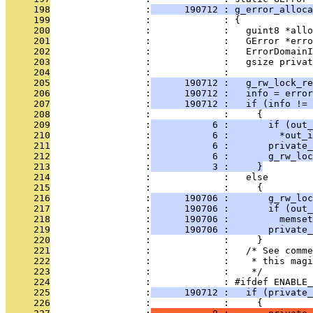
     198
                 :
      190712 : g_error_alloca
     199
                 :             : {
     200
                 :             :   guint8 *allo
     201
                 :             :   GError *erro
     202
                 :             :   ErrorDomainI
     203
                 :             :   gsize privat
     204
                 :             : 
     205
                 :
      190712 :   g_rw_lock_re
     206
                 :
      190712 :   info = error
     207
                 :
      190712 :   if (info != 
     208
                 :             :     {
     209
                 :
           6 :       if (out_
     210
                 :
           6 :         *out_i
     211
                 :
           6 :       private
     212
                 :
           6 :       g_rw_loc
     213
                 :
           3 :     }
     214
                 :             :   else
     215
                 :             :     {
     216
                 :
      190706 :       g_rw_loc
     217
                 :
      190706 :       if (out_
     218
                 :
      190706 :         memset
     219
                 :
      190706 :       private_
     220
                 :             :     }
     221
                 :             :   /* See comme
     222
                 :             :    * this magi
     223
                 :             :    */
     224
                 :             : #ifdef ENABLE_
     225
                 :
      190712 :   if (private_
     226
                 :             :     {