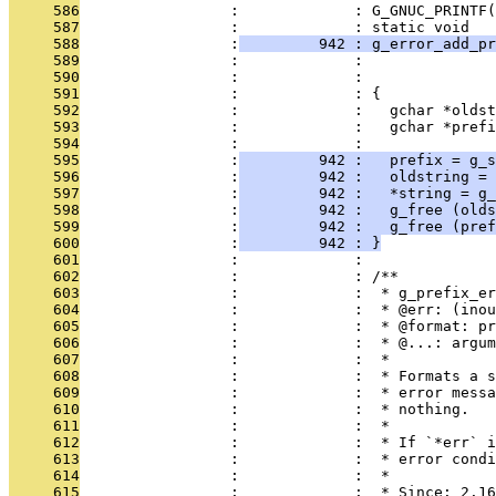
     586
                 :             : G_GNUC_PRINTF(
     587
                 :             : static void
     588
                 :
         942 : g_error_add_pr
     589
                 :             :               
     590
                 :             :              
     591
                 :             : {
     592
                 :             :   gchar *oldst
     593
                 :             :   gchar *prefi
     594
                 :             : 
     595
                 :
         942 :   prefix = g_s
     596
                 :
         942 :   oldstring = 
     597
                 :
         942 :   *string = g_
     598
                 :
         942 :   g_free (olds
     599
                 :
         942 :   g_free (pref
     600
                 :
         942 : }
     601
                 :             : 
     602
                 :             : /**
     603
                 :             :  * g_prefix_er
     604
                 :             :  * @err: (inou
     605
                 :             :  * @format: pr
     606
                 :             :  * @...: argum
     607
                 :             :  *
     608
                 :             :  * Formats a s
     609
                 :             :  * error messa
     610
                 :             :  * nothing.
     611
                 :             :  *
     612
                 :             :  * If `*err` i
     613
                 :             :  * error condi
     614
                 :             :  *
     615
                 :             :  * Since: 2.16