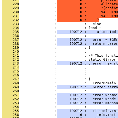
     227
                 :
           0 :       private_
     228
                 :
           0 :       allocat
     229
                 :
           0 :       *(gpoint
     230
                 :
           0 :       VALGRIND
     231
                 :
           0 :       VALGRIND
     232
                 :
           0 :     }
     233
                 :             :   else
     234
                 :             : #endif
     235
                 :
      190712 :     allocated 
     236
                 :             : 
     237
                 :
      190712 :   error = (GEr
     238
                 :
      190712 :   return error
     239
                 :             : }
     240
                 :             : 
     241
                 :             : /* This functi
     242
                 :             : static GError 
     243
                 :
      190712 : g_error_new_st
     244
                 :             :               
     245
                 :             :               
     246
                 :             :               
     247
                 :             : {
     248
                 :             :   ErrorDomainI
     249
                 :
      190712 :   GError *erro
     250
                 :             : 
     251
                 :
      190712 :   error->domai
     252
                 :
      190712 :   error->code 
     253
                 :
      190712 :   error->messa
     254
                 :             : 
     255
                 :
      190712 :   if (info.ini
     256
                 :
           6 :     info.init 