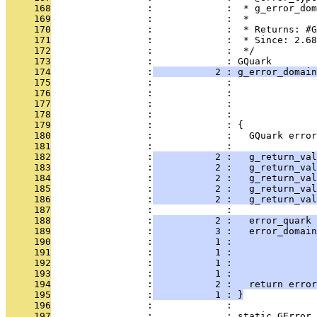
     168
                 :             :  * g_error_dom
     169
                 :             :  *
     170
                 :             :  * Returns: #
     171
                 :             :  * Since: 2.68
     172
                 :             :  */
     173
                 :             : GQuark
     174
                 :
           2 : g_error_domain
     175
                 :             :               
     176
                 :             :               
     177
                 :             :               
     178
                 :             :               
     179
                 :             : {
     180
                 :             :   GQuark error
     181
                 :             : 
     182
                 :
           2 :   g_return_va
     183
                 :
           2 :   g_return_val
     184
                 :
           2 :   g_return_va
     185
                 :
           2 :   g_return_va
     186
                 :
           2 :   g_return_val
     187
                 :             : 
     188
                 :
           2 :   error_quark 
     189
                 :
           3 :   error_domain
     190
                 :
           1 :               
     191
                 :
           1 :               
     192
                 :
           1 :               
     193
                 :
           1 :               
     194
                 :
           2 :   return error
     195
                 :
           1 : }
     196
                 :             : 
     197
                 :             : static GError 