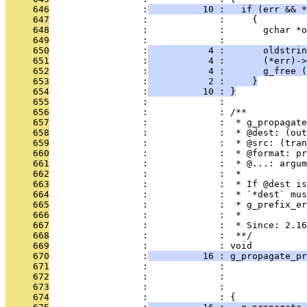
     646
                 :
          10 :   if (err && *
     647
                 :             :     {
     648
                 :             :       gchar *o
     649
                 :             : 
     650
                 :
           4 :       oldstrin
     651
                 :
           4 :       (*err)->
     652
                 :
           4 :       g_free (
     653
                 :
           2 :     }
     654
                 :
          10 : }
     655
                 :             : 
     656
                 :             : /**
     657
                 :             :  * g_propagate
     658
                 :             :  * @dest: (out
     659
                 :             :  * @src: (tran
     660
                 :             :  * @format: pr
     661
                 :             :  * @...: argum
     662
                 :             :  *
     663
                 :             :  * If @dest is
     664
                 :             :  * `*dest` mus
     665
                 :             :  * g_prefix_er
     666
                 :             :  *
     667
                 :             :  * Since: 2.16
     668
                 :             :  **/
     669
                 :             : void
     670
                 :
          16 : g_propagate_pr
     671
                 :             :              
     672
                 :             :              
     673
                 :             :               
     674
                 :             : {