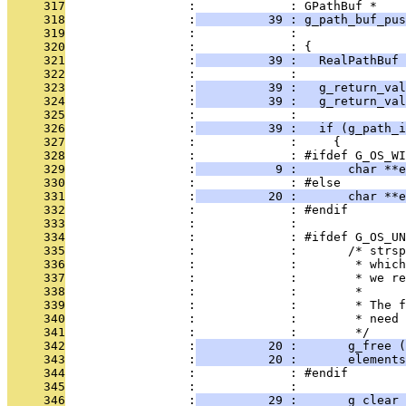
     317
                 :             : GPathBuf *
     318
                 :
          39 : g_path_buf_pus
     319
                 :             :               
     320
                 :             : {
     321
                 :
          39 :   RealPathBuf 
     322
                 :             : 
     323
                 :
          39 :   g_return_val
     324
                 :
          39 :   g_return_val
     325
                 :             : 
     326
                 :
          39 :   if (g_path_i
     327
                 :             :     {
     328
                 :             : #ifdef G_OS_WI
     329
                 :
           9 :       char **e
     330
                 :             : #else
     331
                 :
          20 :       char **e
     332
                 :             : #endif
     333
                 :             : 
     334
                 :             : #ifdef G_OS_UN
     335
                 :             :       /* strsp
     336
                 :             :        * which
     337
                 :             :        * we re
     338
                 :             :        *
     339
                 :             :        * The f
     340
                 :             :        * need 
     341
                 :             :        */
     342
                 :
          20 :       g_free (
     343
                 :
          20 :       element
     344
                 :             : #endif
     345
                 :             : 
     346
                 :
          29 :       g_clear_