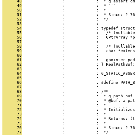
      48
                 :             :  * g_assert_cm
      49
                 :             :  * ```
      50
                 :             :  *
      51
                 :             :  * Since: 2.76
      52
                 :             :  */
      53
                 :             : 
      54
                 :             : typedef struct
      55
                 :             :   /* (nullable
      56
                 :             :   GPtrArray *p
      57
                 :             : 
      58
                 :             :   /* (nullable
      59
                 :             :   char *extens
      60
                 :             : 
      61
                 :             :   gpointer pad
      62
                 :             : } RealPathBuf;
      63
                 :             : 
      64
                 :             : G_STATIC_ASSER
      65
                 :             : 
      66
                 :             : #define PATH_B
      67
                 :             : 
      68
                 :             : /**
      69
                 :             :  * g_path_buf_
      70
                 :             :  * @buf: a pat
      71
                 :             :  *
      72
                 :             :  * Initialize
      73
                 :             :  *
      74
                 :             :  * Returns: (t
      75
                 :             :  *
      76
                 :             :  * Since: 2.76
      77
                 :             :  */