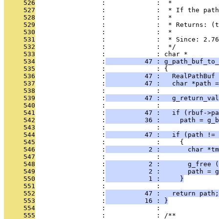
     526
                 :             :  *
     527
                 :             :  * If the path
     528
                 :             :  *
     529
                 :             :  * Returns: (t
     530
                 :             :  *
     531
                 :             :  * Since: 2.76
     532
                 :             :  */
     533
                 :             : char *
     534
                 :
          47 : g_path_buf_to_
     535
                 :             : {
     536
                 :
          47 :   RealPathBuf 
     537
                 :
          47 :   char *path =
     538
                 :             : 
     539
                 :
          47 :   g_return_val
     540
                 :             : 
     541
                 :
          47 :   if (rbuf->pa
     542
                 :
          36 :     path = g_b
     543
                 :             : 
     544
                 :
          47 :   if (path != 
     545
                 :             :     {
     546
                 :
           2 :       char *tm
     547
                 :             : 
     548
                 :
           2 :       g_free (
     549
                 :
           2 :       path = g
     550
                 :
           1 :     }
     551
                 :             : 
     552
                 :
          47 :   return path;
     553
                 :
          16 : }
     554
                 :             : 
     555
                 :             : /**