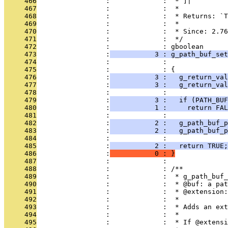
     466
                 :             :  * ]|
     467
                 :             :  *
     468
                 :             :  * Returns: `T
     469
                 :             :  *
     470
                 :             :  * Since: 2.76
     471
                 :             :  */
     472
                 :             : gboolean
     473
                 :
           3 : g_path_buf_set
     474
                 :             :               
     475
                 :             : {
     476
                 :
           3 :   g_return_val
     477
                 :
           3 :   g_return_val
     478
                 :             : 
     479
                 :
           3 :   if (PATH_BU
     480
                 :
           1 :     return FAL
     481
                 :             : 
     482
                 :
           2 :   g_path_buf_p
     483
                 :
           2 :   g_path_buf_
     484
                 :             : 
     485
                 :
           2 :   return TRUE;
     486
                 :
           0 : }
     487
                 :             : 
     488
                 :             : /**
     489
                 :             :  * g_path_buf_
     490
                 :             :  * @buf: a pat
     491
                 :             :  * @extension:
     492
                 :             :  *
     493
                 :             :  * Adds an ext
     494
                 :             :  *
     495
                 :             :  * If @extens