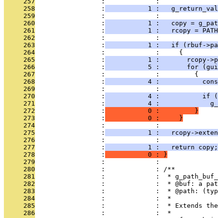
     257
                 :             : 
     258
                 :
           1 :   g_return_val
     259
                 :             : 
     260
                 :
           1 :   copy = g_pat
     261
                 :
           1 :   rcopy = PATH
     262
                 :             : 
     263
                 :
           1 :   if (rbuf->pa
     264
                 :             :     {
     265
                 :
           1 :       rcopy->p
     266
                 :
           5 :       for (gui
     267
                 :             :         {
     268
                 :
           4 :           cons
     269
                 :             : 
     270
                 :
           4 :           if (
     271
                 :
           4 :             g_
     272
                 :
           0 :         }
     273
                 :
           0 :     }
     274
                 :             : 
     275
                 :
           1 :   rcopy->exten
     276
                 :             : 
     277
                 :
           1 :   return copy;
     278
                 :
           0 : }
     279
                 :             : 
     280
                 :             : /**
     281
                 :             :  * g_path_buf_
     282
                 :             :  * @buf: a pat
     283
                 :             :  * @path: (typ
     284
                 :             :  *
     285
                 :             :  * Extends the
     286
                 :             :  *