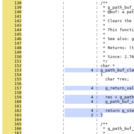
     138
                 :             : /**
     139
                 :             :  * g_path_buf_
     140
                 :             :  * @buf: a pat
     141
                 :             :  *
     142
                 :             :  * Clears the 
     143
                 :             :  *
     144
                 :             :  * This functi
     145
                 :             :  *
     146
                 :             :  * See also: g
     147
                 :             :  *
     148
                 :             :  * Returns: (t
     149
                 :             :  *
     150
                 :             :  * Since: 2.76
     151
                 :             :  */
     152
                 :             : char *
     153
                 :
           4 : g_path_buf_cl
     154
                 :             : {
     155
                 :             :   char *res;
     156
                 :             : 
     157
                 :
           4 :   g_return_val
     158
                 :             : 
     159
                 :
           4 :   res = g_path
     160
                 :
           4 :   g_path_buf_c
     161
                 :             : 
     162
                 :
           4 :   return g_ste
     163
                 :
           2 : }
     164
                 :             : 
     165
                 :             : /**
     166
                 :             :  * g_path_buf_
     167
                 :             :  *