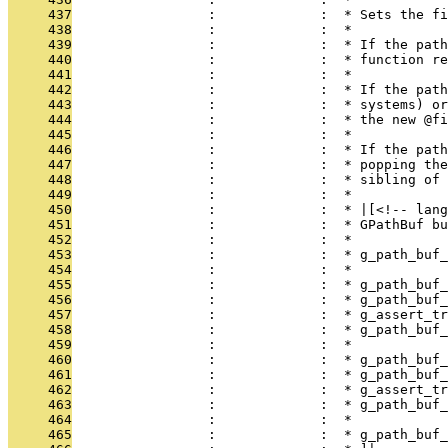
     437
                 :             :  * Sets the fi
     438
                 :             :  *
     439
                 :             :  * If the path
     440
                 :             :  * function re
     441
                 :             :  *
     442
                 :             :  * If the path
     443
                 :             :  * systems) or
     444
                 :             :  * the new @fi
     445
                 :             :  *
     446
                 :             :  * If the path
     447
                 :             :  * popping the
     448
                 :             :  * sibling of 
     449
                 :             :  *
     450
                 :             :  * |[<!-- lang
     451
                 :             :  * GPathBuf bu
     452
                 :             :  *
     453
                 :             :  * g_path_buf_
     454
                 :             :  *
     455
                 :             :  * g_path_buf_
     456
                 :             :  * g_path_buf_
     457
                 :             :  * g_assert_t
     458
                 :             :  * g_path_buf_
     459
                 :             :  *
     460
                 :             :  * g_path_buf_
     461
                 :             :  * g_path_buf_
     462
                 :             :  * g_assert_tr
     463
                 :             :  * g_path_buf_
     464
                 :             :  *
     465
                 :             :  * g_path_buf_