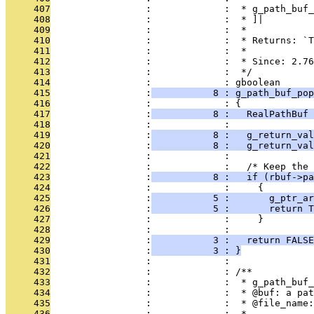
     407
                 :             :  * g_path_buf_
     408
                 :             :  * ]|
     409
                 :             :  *
     410
                 :             :  * Returns: `T
     411
                 :             :  *
     412
                 :             :  * Since: 2.76
     413
                 :             :  */
     414
                 :             : gboolean
     415
                 :
           8 : g_path_buf_pop
     416
                 :             : {
     417
                 :
           8 :   RealPathBuf 
     418
                 :             : 
     419
                 :
           8 :   g_return_val
     420
                 :
           8 :   g_return_val
     421
                 :             : 
     422
                 :             :   /* Keep the 
     423
                 :
           8 :   if (rbuf->pa
     424
                 :             :     {
     425
                 :
           5 :       g_ptr_ar
     426
                 :
           5 :       return T
     427
                 :             :     }
     428
                 :             : 
     429
                 :
           3 :   return FALSE
     430
                 :
           3 : }
     431
                 :             : 
     432
                 :             : /**
     433
                 :             :  * g_path_buf_
     434
                 :             :  * @buf: a pat
     435
                 :             :  * @file_name:
     436
                 :             :  *