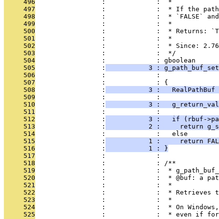
     496
                 :             :  *
     497
                 :             :  * If the path
     498
                 :             :  * `FALSE` an
     499
                 :             :  *
     500
                 :             :  * Returns: `T
     501
                 :             :  *
     502
                 :             :  * Since: 2.76
     503
                 :             :  */
     504
                 :             : gboolean
     505
                 :
           3 : g_path_buf_set
     506
                 :             :              
     507
                 :             : {
     508
                 :
           3 :   RealPathBuf 
     509
                 :             : 
     510
                 :
           3 :   g_return_val
     511
                 :             : 
     512
                 :
           3 :   if (rbuf->pa
     513
                 :
           2 :     return g_s
     514
                 :             :   else
     515
                 :
           1 :     return FAL
     516
                 :
           1 : }
     517
                 :             : 
     518
                 :             : /**
     519
                 :             :  * g_path_buf_
     520
                 :             :  * @buf: a pat
     521
                 :             :  *
     522
                 :             :  * Retrieves 
     523
                 :             :  *
     524
                 :             :  * On Windows,
     525
                 :             :  * even if fo