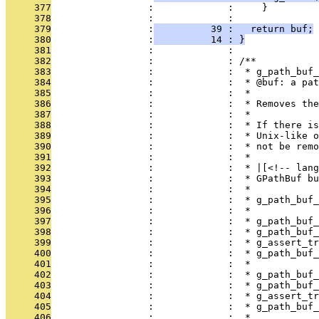
     377
                 :             :     }
     378
                 :             : 
     379
                 :
          39 :   return buf;
     380
                 :
          14 : }
     381
                 :             : 
     382
                 :             : /**
     383
                 :             :  * g_path_buf_
     384
                 :             :  * @buf: a pat
     385
                 :             :  *
     386
                 :             :  * Removes the
     387
                 :             :  *
     388
                 :             :  * If there is
     389
                 :             :  * Unix-like o
     390
                 :             :  * not be remo
     391
                 :             :  *
     392
                 :             :  * |[<!-- lang
     393
                 :             :  * GPathBuf bu
     394
                 :             :  *
     395
                 :             :  * g_path_buf_
     396
                 :             :  *
     397
                 :             :  * g_path_buf_
     398
                 :             :  * g_path_buf_
     399
                 :             :  * g_assert_t
     400
                 :             :  * g_path_buf_
     401
                 :             :  *
     402
                 :             :  * g_path_buf_
     403
                 :             :  * g_path_buf_
     404
                 :             :  * g_assert_t
     405
                 :             :  * g_path_buf_
     406
                 :             :  *