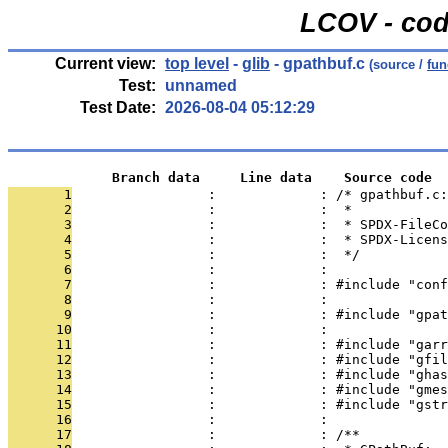
LCOV - cod
Current view:
top level
-
glib
- gpathbuf.c
(source /
fun
Test:
unnamed
Test Date:
2026-08-04 05:12:29
             Branch data     Line data    Source code
       1
                 :             : /* gpathbuf.c
       2
                 :             :  *
       3
                 :             :  * SPDX-FileCo
       4
                 :             :  * SPDX-Licens
       5
                 :             :  */
       6
                 :             : 
       7
                 :             : #include "conf
       8
                 :             : 
       9
                 :             : #include "gpat
      10
                 :             : 
      11
                 :             : #include "garr
      12
                 :             : #include "gfil
      13
                 :             : #include "ghas
      14
                 :             : #include "gmes
      15
                 :             : #include "gstr
      16
                 :             : 
      17
                 :             : /**