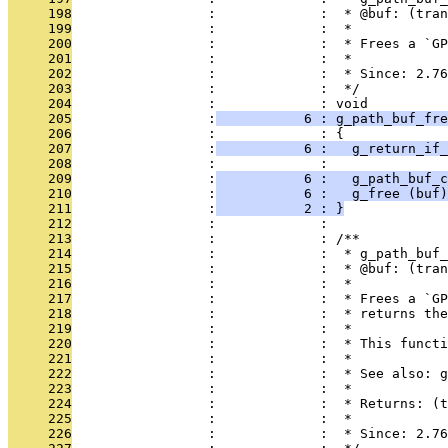
     198
                 :             :  * @buf: (tran
     199
                 :             :  *
     200
                 :             :  * Frees a `GP
     201
                 :             :  *
     202
                 :             :  * Since: 2.76
     203
                 :             :  */
     204
                 :             : void
     205
                 :
           6 : g_path_buf_fre
     206
                 :             : {
     207
                 :
           6 :   g_return_if_
     208
                 :             : 
     209
                 :
           6 :   g_path_buf_c
     210
                 :
           6 :   g_free (buf)
     211
                 :
           2 : }
     212
                 :             : 
     213
                 :             : /**
     214
                 :             :  * g_path_buf_
     215
                 :             :  * @buf: (tran
     216
                 :             :  *
     217
                 :             :  * Frees a `G
     218
                 :             :  * returns the
     219
                 :             :  *
     220
                 :             :  * This functi
     221
                 :             :  *
     222
                 :             :  * See also: g
     223
                 :             :  *
     224
                 :             :  * Returns: (t
     225
                 :             :  *
     226
                 :             :  * Since: 2.76