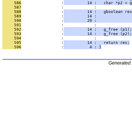
     586
                 :
          14 :   char *p2 = g
     587
                 :             : 
     588
                 :
          14 :   gboolean res
     589
                 :
          14 :               
     590
                 :
          20 :               
     591
                 :             : 
     592
                 :
          14 :   g_free (p1);
     593
                 :
          14 :   g_free (p2);
     594
                 :             : 
     595
                 :
          14 :   return res;
     596
                 :
           4 : }
Generated 