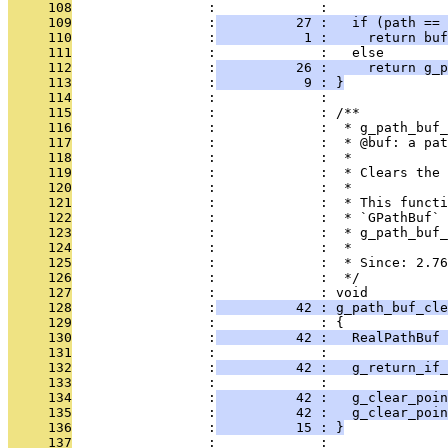
     108
                 :             : 
     109
                 :
          27 :   if (path == 
     110
                 :
           1 :     return buf
     111
                 :             :   else
     112
                 :
          26 :     return g_p
     113
                 :
           9 : }
     114
                 :             : 
     115
                 :             : /**
     116
                 :             :  * g_path_buf_
     117
                 :             :  * @buf: a pat
     118
                 :             :  *
     119
                 :             :  * Clears the 
     120
                 :             :  *
     121
                 :             :  * This functi
     122
                 :             :  * `GPathBuf` 
     123
                 :             :  * g_path_buf_
     124
                 :             :  *
     125
                 :             :  * Since: 2.76
     126
                 :             :  */
     127
                 :             : void
     128
                 :
          42 : g_path_buf_cle
     129
                 :             : {
     130
                 :
          42 :   RealPathBuf 
     131
                 :             : 
     132
                 :
          42 :   g_return_if_
     133
                 :             : 
     134
                 :
          42 :   g_clear_poin
     135
                 :
          42 :   g_clear_poin
     136
                 :
          15 : }
     137
                 :             : 