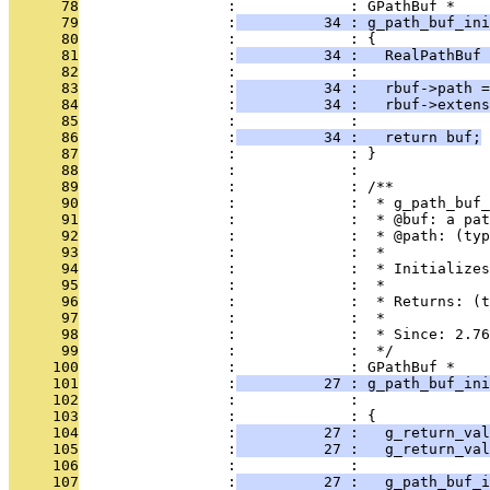
      78
                 :             : GPathBuf *
      79
                 :
          34 : g_path_buf_ini
      80
                 :             : {
      81
                 :
          34 :   RealPathBuf 
      82
                 :             : 
      83
                 :
          34 :   rbuf->path =
      84
                 :
          34 :   rbuf->extens
      85
                 :             : 
      86
                 :
          34 :   return buf;
      87
                 :             : }
      88
                 :             : 
      89
                 :             : /**
      90
                 :             :  * g_path_buf_
      91
                 :             :  * @buf: a pat
      92
                 :             :  * @path: (ty
      93
                 :             :  *
      94
                 :             :  * Initializes
      95
                 :             :  *
      96
                 :             :  * Returns: (t
      97
                 :             :  *
      98
                 :             :  * Since: 2.76
      99
                 :             :  */
     100
                 :             : GPathBuf *
     101
                 :
          27 : g_path_buf_ini
     102
                 :             :               
     103
                 :             : {
     104
                 :
          27 :   g_return_val
     105
                 :
          27 :   g_return_val
     106
                 :             : 
     107
                 :
          27 :   g_path_buf_i