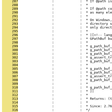
     287
                 :             :  * If @path is
     288
                 :             :  *
     289
                 :             :  * If @path co
     290
                 :             :  * as many ele
     291
                 :             :  *
     292
                 :             :  * On Windows,
     293
                 :             :  * directory s
     294
                 :             :  * only direct
     295
                 :             :  *
     296
                 :             :  * |[<!-- lang
     297
                 :             :  * GPathBuf bu
     298
                 :             :  *
     299
                 :             :  * g_path_buf_
     300
                 :             :  * g_path_buf_
     301
                 :             :  * g_path_buf_
     302
                 :             :  * g_assert_t
     303
                 :             :  * g_path_buf_
     304
                 :             :  *
     305
                 :             :  * g_path_buf
     306
                 :             :  * g_path_buf
     307
                 :             :  * g_assert_t
     308
                 :             :  * g_path_buf_
     309
                 :             :  *
     310
                 :             :  * g_path_buf_
     311
                 :             :  * ]|
     312
                 :             :  *
     313
                 :             :  * Returns: (t
     314
                 :             :  *
     315
                 :             :  * Since: 2.76
     316
                 :             :  */