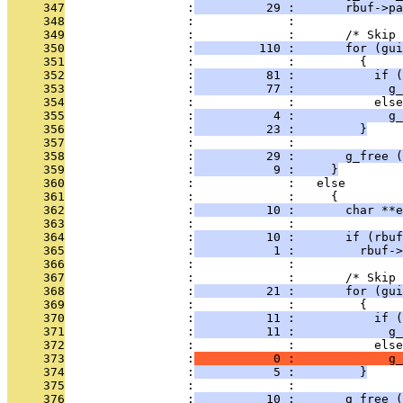
     347
                 :
          29 :       rbuf->p
     348
                 :             : 
     349
                 :             :       /* Skip 
     350
                 :
         110 :       for (gui
     351
                 :             :         {
     352
                 :
          81 :           if 
     353
                 :
          77 :             g_
     354
                 :             :           else
     355
                 :
           4 :             g_
     356
                 :
          23 :         }
     357
                 :             : 
     358
                 :
          29 :       g_free (
     359
                 :
           9 :     }
     360
                 :             :   else
     361
                 :             :     {
     362
                 :
          10 :       char **e
     363
                 :             : 
     364
                 :
          10 :       if (rbuf
     365
                 :
           1 :         rbuf->
     366
                 :             : 
     367
                 :             :       /* Skip 
     368
                 :
          21 :       for (gui
     369
                 :             :         {
     370
                 :
          11 :           if 
     371
                 :
          11 :             g_
     372
                 :             :           else
     373
                 :
           0 :             g_
     374
                 :
           5 :         }
     375
                 :             : 
     376
                 :
          10 :       g_free (