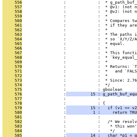
     556
                 :             :  * g_path_buf_
     557
                 :             :  * @v1: (not n
     558
                 :             :  * @v2: (not n
     559
                 :             :  *
     560
                 :             :  * Compares tw
     561
                 :             :  * if they are
     562
                 :             :  *
     563
                 :             :  * The paths i
     564
                 :             :  * so `X/Y/Z/A
     565
                 :             :  * equal.
     566
                 :             :  *
     567
                 :             :  * This functi
     568
                 :             :  * `key_equal_
     569
                 :             :  *
     570
                 :             :  * Returns: `T
     571
                 :             :  *   and `FALS
     572
                 :             :  *
     573
                 :             :  * Since: 2.76
     574
                 :             :  */
     575
                 :             : gboolean
     576
                 :
          15 : g_path_buf_eq
     577
                 :             :               
     578
                 :             : {
     579
                 :
          15 :   if (v1 == v2
     580
                 :
           1 :     return TRU
     581
                 :             : 
     582
                 :             :   /* We resolv
     583
                 :             :    * this won'
     584
                 :             :    */
     585
                 :
          14 :   char *p1 = g