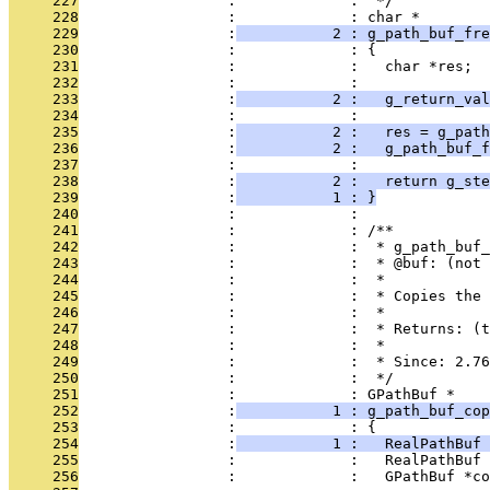
     227
                 :             :  */
     228
                 :             : char *
     229
                 :
           2 : g_path_buf_fre
     230
                 :             : {
     231
                 :             :   char *res;
     232
                 :             : 
     233
                 :
           2 :   g_return_val
     234
                 :             : 
     235
                 :
           2 :   res = g_path
     236
                 :
           2 :   g_path_buf_f
     237
                 :             : 
     238
                 :
           2 :   return g_ste
     239
                 :
           1 : }
     240
                 :             : 
     241
                 :             : /**
     242
                 :             :  * g_path_buf_
     243
                 :             :  * @buf: (not 
     244
                 :             :  *
     245
                 :             :  * Copies the 
     246
                 :             :  *
     247
                 :             :  * Returns: (t
     248
                 :             :  *
     249
                 :             :  * Since: 2.76
     250
                 :             :  */
     251
                 :             : GPathBuf *
     252
                 :
           1 : g_path_buf_cop
     253
                 :             : {
     254
                 :
           1 :   RealPathBuf 
     255
                 :             :   RealPathBuf 
     256
                 :             :   GPathBuf *co