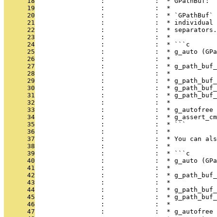
      18
                 :             :  * GPathBuf:
      19
                 :             :  *
      20
                 :             :  * `GPathBuf` 
      21
                 :             :  * individual 
      22
                 :             :  * separators.
      23
                 :             :  *
      24
                 :             :  * ```c
      25
                 :             :  * g_auto (GPa
      26
                 :             :  *
      27
                 :             :  * g_path_buf_
      28
                 :             :  *
      29
                 :             :  * g_path_buf_
      30
                 :             :  * g_path_buf_
      31
                 :             :  * g_path_buf_
      32
                 :             :  *
      33
                 :             :  * g_autofree 
      34
                 :             :  * g_assert_cm
      35
                 :             :  * ```
      36
                 :             :  *
      37
                 :             :  * You can als
      38
                 :             :  *
      39
                 :             :  * ```c
      40
                 :             :  * g_auto (GPa
      41
                 :             :  *
      42
                 :             :  * g_path_buf_
      43
                 :             :  *
      44
                 :             :  * g_path_buf_
      45
                 :             :  * g_path_buf_
      46
                 :             :  *
      47
                 :             :  * g_autofree 