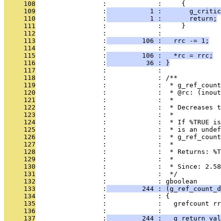
     108
                 :             :     {
     109
                 :
           1 :       g_critic
     110
                 :
           1 :       return;
     111
                 :             :     }
     112
                 :             : 
     113
                 :
         106 :   rrc -= 1;
     114
                 :             : 
     115
                 :
         106 :   *rc = rrc;
     116
                 :
          36 : }
     117
                 :             : 
     118
                 :             : /**
     119
                 :             :  * g_ref_count
     120
                 :             :  * @rc: (inout
     121
                 :             :  *
     122
                 :             :  * Decreases t
     123
                 :             :  *
     124
                 :             :  * If %TRUE is
     125
                 :             :  * is an undef
     126
                 :             :  * g_ref_count
     127
                 :             :  *
     128
                 :             :  * Returns: %T
     129
                 :             :  *
     130
                 :             :  * Since: 2.58
     131
                 :             :  */
     132
                 :             : gboolean
     133
                 :
         244 : (g_ref_count_d
     134
                 :             : {
     135
                 :             :   grefcount rr
     136
                 :             : 
     137
                 :
         244 :   g_return_val