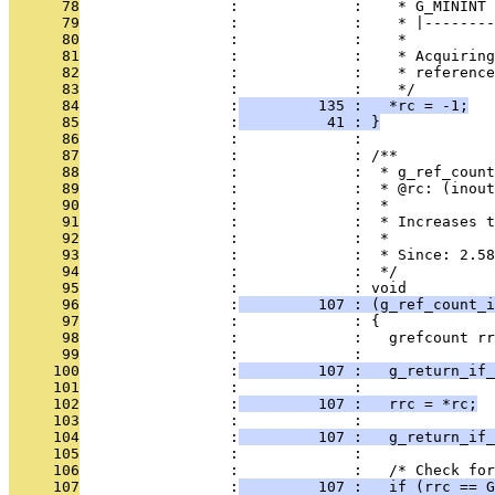
      78
                 :             :    * G_MININT 
      79
                 :             :    * |--------
      80
                 :             :    *
      81
                 :             :    * Acquiring
      82
                 :             :    * reference
      83
                 :             :    */
      84
                 :
         135 :   *rc = -1;
      85
                 :
          41 : }
      86
                 :             : 
      87
                 :             : /**
      88
                 :             :  * g_ref_count
      89
                 :             :  * @rc: (inout
      90
                 :             :  *
      91
                 :             :  * Increases t
      92
                 :             :  *
      93
                 :             :  * Since: 2.58
      94
                 :             :  */
      95
                 :             : void
      96
                 :
         107 : (g_ref_count_i
      97
                 :             : {
      98
                 :             :   grefcount rr
      99
                 :             : 
     100
                 :
         107 :   g_return_if_
     101
                 :             : 
     102
                 :
         107 :   rrc = *rc;
     103
                 :             : 
     104
                 :
         107 :   g_return_if_
     105
                 :             : 
     106
                 :             :   /* Check for
     107
                 :
         107 :   if (rrc == G