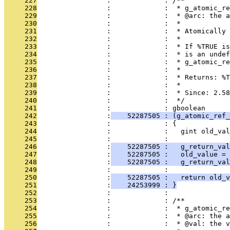
     227
                 :             : /**
     228
                 :             :  * g_atomic_re
     229
                 :             :  * @arc: the a
     230
                 :             :  *
     231
                 :             :  * Atomically 
     232
                 :             :  *
     233
                 :             :  * If %TRUE is
     234
                 :             :  * is an undef
     235
                 :             :  * g_atomic_r
     236
                 :             :  *
     237
                 :             :  * Returns: %T
     238
                 :             :  *
     239
                 :             :  * Since: 2.58
     240
                 :             :  */
     241
                 :             : gboolean
     242
                 :
    52287505 : (g_atomic_ref_
     243
                 :             : {
     244
                 :             :   gint old_val
     245
                 :             : 
     246
                 :
    52287505 :   g_return_val
     247
                 :
    52287505 :   old_value = 
     248
                 :
    52287505 :   g_return_val
     249
                 :             : 
     250
                 :
    52287505 :   return old_v
     251
                 :
    24253999 : }
     252
                 :             : 
     253
                 :             : /**
     254
                 :             :  * g_atomic_re
     255
                 :             :  * @arc: the a
     256
                 :             :  * @val: the v