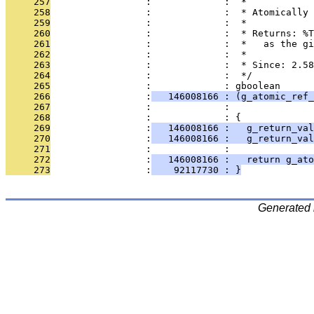
     257
                 :             :  *
     258
                 :             :  * Atomically 
     259
                 :             :  *
     260
                 :             :  * Returns: %T
     261
                 :             :  *   as the gi
     262
                 :             :  *
     263
                 :             :  * Since: 2.58
     264
                 :             :  */
     265
                 :             : gboolean
     266
                 :
   146008166 : (g_atomic_ref_
     267
                 :             :               
     268
                 :             : {
     269
                 :
   146008166 :   g_return_val
     270
                 :
   146008166 :   g_return_val
     271
                 :             : 
     272
                 :
   146008166 :   return g_ato
     273
                 :
    92117730 : }
Generated 