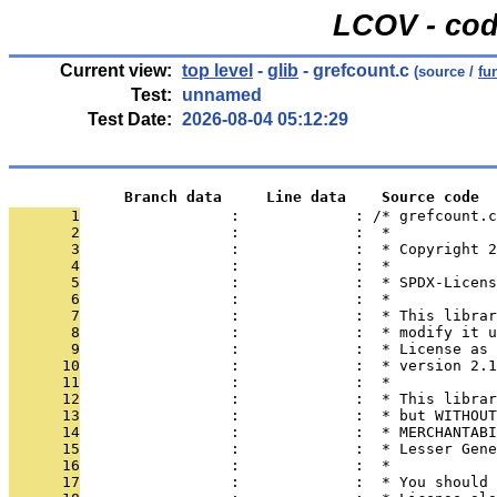
LCOV - cod
Current view:
top level
-
glib
- grefcount.c
(source /
fu
Test:
unnamed
Test Date:
2026-08-04 05:12:29
             Branch data     Line data    Source code
       1
                 :             : /* grefcount.c
       2
                 :             :  *
       3
                 :             :  * Copyright 2
       4
                 :             :  *
       5
                 :             :  * SPDX-Licens
       6
                 :             :  *
       7
                 :             :  * This librar
       8
                 :             :  * modify it u
       9
                 :             :  * License as 
      10
                 :             :  * version 2.1
      11
                 :             :  *
      12
                 :             :  * This librar
      13
                 :             :  * but WITHOUT
      14
                 :             :  * MERCHANTABI
      15
                 :             :  * Lesser Gene
      16
                 :             :  *
      17
                 :             :  * You should 