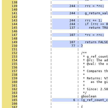
     138
                 :             : 
     139
                 :
         244 :   rrc = *rc;
     140
                 :             : 
     141
                 :
         244 :   g_return_va
     142
                 :             : 
     143
                 :
         244 :   rrc += 1;
     144
                 :
         244 :   if (rrc == 0
     145
                 :
         137 :     return TRU
     146
                 :             : 
     147
                 :
         107 :   *rc = rrc;
     148
                 :             : 
     149
                 :
         107 :   return FALSE
     150
                 :
          77 : }
     151
                 :             : 
     152
                 :             : /**
     153
                 :             :  * g_ref_count
     154
                 :             :  * @rc: the a
     155
                 :             :  * @val: the v
     156
                 :             :  *
     157
                 :             :  * Compares th
     158
                 :             :  *
     159
                 :             :  * Returns: %T
     160
                 :             :  *   as the gi
     161
                 :             :  *
     162
                 :             :  * Since: 2.58
     163
                 :             :  */
     164
                 :             : gboolean
     165
                 :
           6 : (g_ref_count_c
     166
                 :             :               
     167
                 :             : {