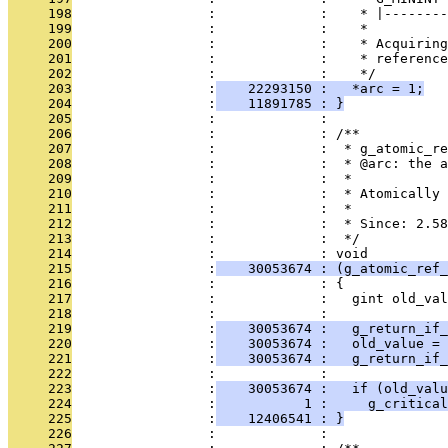
     198
                 :             :    * |--------
     199
                 :             :    *
     200
                 :             :    * Acquiring
     201
                 :             :    * reference
     202
                 :             :    */
     203
                 :
    22293150 :   *arc = 1;
     204
                 :
    11891785 : }
     205
                 :             : 
     206
                 :             : /**
     207
                 :             :  * g_atomic_re
     208
                 :             :  * @arc: the a
     209
                 :             :  *
     210
                 :             :  * Atomically 
     211
                 :             :  *
     212
                 :             :  * Since: 2.58
     213
                 :             :  */
     214
                 :             : void
     215
                 :
    30053674 : (g_atomic_ref_
     216
                 :             : {
     217
                 :             :   gint old_val
     218
                 :             : 
     219
                 :
    30053674 :   g_return_if_
     220
                 :
    30053674 :   old_value =
     221
                 :
    30053674 :   g_return_if
     222
                 :             : 
     223
                 :
    30053674 :   if (old_valu
     224
                 :
           1 :     g_critical
     225
                 :
    12406541 : }
     226
                 :             : 