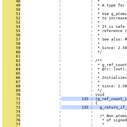
      48
                 :             :  *
      49
                 :             :  * A type for 
      50
                 :             :  *
      51
                 :             :  * Use g_atomi
      52
                 :             :  * to increase
      53
                 :             :  *
      54
                 :             :  * It is safe 
      55
                 :             :  * reference c
      56
                 :             :  *
      57
                 :             :  * See also: #
      58
                 :             :  *
      59
                 :             :  * Since: 2.58
      60
                 :             :  */
      61
                 :             : 
      62
                 :             : /**
      63
                 :             :  * g_ref_count
      64
                 :             :  * @rc: (out)
      65
                 :             :  *
      66
                 :             :  * Initializes
      67
                 :             :  *
      68
                 :             :  * Since: 2.58
      69
                 :             :  */
      70
                 :             : void
      71
                 :
         135 : (g_ref_count_i
      72
                 :             : {
      73
                 :
         135 :   g_return_if_
      74
                 :             : 
      75
                 :             :   /* Non-atomi
      76
                 :             :    * of signed
      77
                 :             :    *