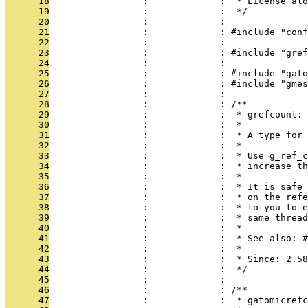
      18
                 :             :  * License alo
      19
                 :             :  */
      20
                 :             : 
      21
                 :             : #include "conf
      22
                 :             : 
      23
                 :             : #include "gref
      24
                 :             : 
      25
                 :             : #include "gato
      26
                 :             : #include "gmes
      27
                 :             : 
      28
                 :             : /**
      29
                 :             :  * grefcount:
      30
                 :             :  *
      31
                 :             :  * A type for 
      32
                 :             :  *
      33
                 :             :  * Use g_ref_c
      34
                 :             :  * increase th
      35
                 :             :  *
      36
                 :             :  * It is safe 
      37
                 :             :  * on the refe
      38
                 :             :  * to you to e
      39
                 :             :  * same thread
      40
                 :             :  *
      41
                 :             :  * See also: #
      42
                 :             :  *
      43
                 :             :  * Since: 2.58
      44
                 :             :  */
      45
                 :             : 
      46
                 :             : /**
      47
                 :             :  * gatomicrefc