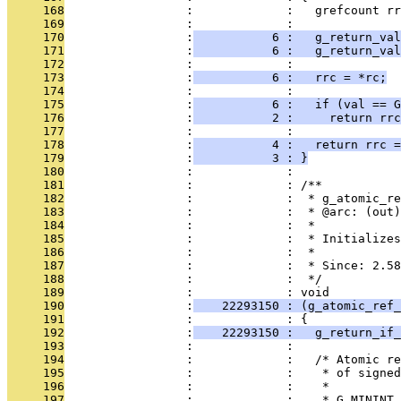
     168
                 :             :   grefcount rr
     169
                 :             : 
     170
                 :
           6 :   g_return_val
     171
                 :
           6 :   g_return_val
     172
                 :             : 
     173
                 :
           6 :   rrc = *rc;
     174
                 :             : 
     175
                 :
           6 :   if (val == G
     176
                 :
           2 :     return rrc
     177
                 :             : 
     178
                 :
           4 :   return rrc =
     179
                 :
           3 : }
     180
                 :             : 
     181
                 :             : /**
     182
                 :             :  * g_atomic_re
     183
                 :             :  * @arc: (out)
     184
                 :             :  *
     185
                 :             :  * Initializes
     186
                 :             :  *
     187
                 :             :  * Since: 2.58
     188
                 :             :  */
     189
                 :             : void
     190
                 :
    22293150 : (g_atomic_ref_
     191
                 :             : {
     192
                 :
    22293150 :   g_return_if_
     193
                 :             : 
     194
                 :             :   /* Atomic re
     195
                 :             :    * of signed
     196
                 :             :    *
     197
                 :             :    * G_MININT 