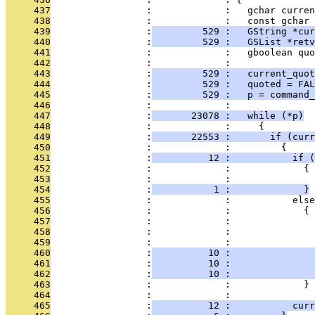
     437
                 :             :   gchar curren
     438
                 :             :   const gchar 
     439
                 :
         529 :   GString *cur
     440
                 :
         529 :   GSList *retv
     441
                 :             :   gboolean quo
     442
                 :             : 
     443
                 :
         529 :   current_quot
     444
                 :
         529 :   quoted = FAL
     445
                 :
         529 :   p = command_
     446
                 :             :  
     447
                 :
       23078 :   while (*p)
     448
                 :             :     {
     449
                 :
       22553 :       if (curr
     450
                 :             :         {
     451
                 :
          12 :           if (
     452
                 :             :             {
     453
                 :             :               
     454
                 :
           1 :             }
     455
                 :             :           else
     456
                 :             :             {
     457
                 :             :               
     458
                 :             :               
     459
                 :             :               
     460
                 :
          10 :               
     461
                 :
          10 :               
     462
                 :
          10 :              
     463
                 :             :             }
     464
                 :             : 
     465
                 :
          12 :           curr