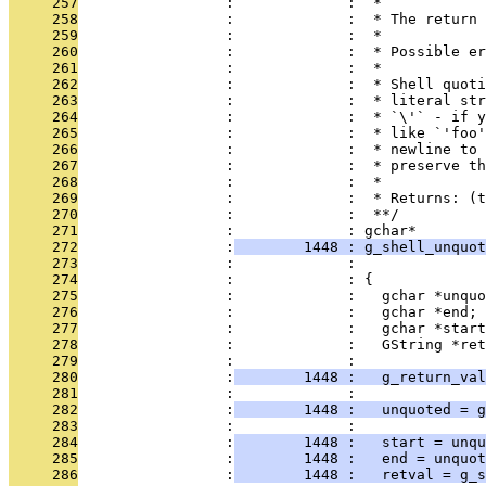
     257
                 :             :  *
     258
                 :             :  * The return 
     259
                 :             :  *
     260
                 :             :  * Possible er
     261
                 :             :  * 
     262
                 :             :  * Shell quoti
     263
                 :             :  * literal str
     264
                 :             :  * `\'` - if y
     265
                 :             :  * like `'foo'
     266
                 :             :  * newline to 
     267
                 :             :  * preserve th
     268
                 :             :  *
     269
                 :             :  * Returns: (t
     270
                 :             :  **/
     271
                 :             : gchar*
     272
                 :
        1448 : g_shell_unquot
     273
                 :             :               
     274
                 :             : {
     275
                 :             :   gchar *unquo
     276
                 :             :   gchar *end;
     277
                 :             :   gchar *start
     278
                 :             :   GString *ret
     279
                 :             :   
     280
                 :
        1448 :   g_return_val
     281
                 :             :   
     282
                 :
        1448 :   unquoted = g
     283
                 :             : 
     284
                 :
        1448 :   start = unqu
     285
                 :
        1448 :   end = unquot
     286
                 :
        1448 :   retval = g_s