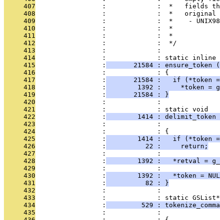
     407
                 :             :  *   fields th
     408
                 :             :  *   original 
     409
                 :             :  *    - UNIX98
     410
                 :             :  *
     411
                 :             :  *
     412
                 :             :  */
     413
                 :             : 
     414
                 :             : static inline 
     415
                 :
       21584 : ensure_token (
     416
                 :             : {
     417
                 :
       21584 :   if (*token =
     418
                 :
        1392 :     *token = g
     419
                 :
       21584 : }
     420
                 :             : 
     421
                 :             : static void
     422
                 :
        1414 : delimit_token 
     423
                 :             :               
     424
                 :             : {
     425
                 :
        1414 :   if (*token =
     426
                 :
          22 :     return;
     427
                 :             : 
     428
                 :
        1392 :   *retval = g_
     429
                 :             : 
     430
                 :
        1392 :   *token = NUL
     431
                 :
          82 : }
     432
                 :             : 
     433
                 :             : static GSList*
     434
                 :
         529 : tokenize_comma
     435
                 :             :               
     436
                 :             : {