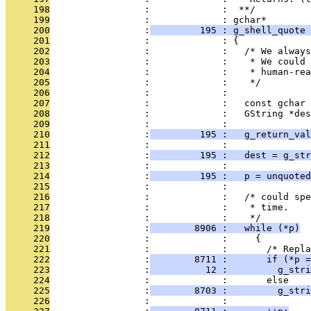
     198
                 :             :  **/
     199
                 :             : gchar*
     200
                 :
         195 : g_shell_quote 
     201
                 :             : {
     202
                 :             :   /* We always
     203
                 :             :    * We could 
     204
                 :             :    * human-rea
     205
                 :             :    */
     206
                 :             : 
     207
                 :             :   const gchar 
     208
                 :             :   GString *des
     209
                 :             : 
     210
                 :
         195 :   g_return_val
     211
                 :             :   
     212
                 :
         195 :   dest = g_str
     213
                 :             : 
     214
                 :
         195 :   p = unquoted
     215
                 :             : 
     216
                 :             :   /* could spe
     217
                 :             :    * time.
     218
                 :             :    */
     219
                 :
        8906 :   while (*p)
     220
                 :             :     {
     221
                 :             :       /* Repla
     222
                 :
        8711 :       if (*p =
     223
                 :
          12 :         g_str
     224
                 :             :       else
     225
                 :
        8703 :         g_stri
     226
                 :             : 