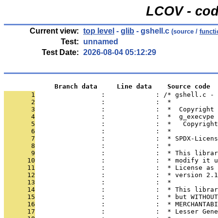
LCOV - cod
Current view:
top level
-
glib
- gshell.c
(source /
funct
Test:
unnamed
Test Date:
2026-08-04 05:12:29
             Branch data     Line data    Source code
       1
                 :             : /* gshell.c -
       2
                 :             :  *
       3
                 :             :  *  Copyright 
       4
                 :             :  *  g_execvpe 
       5
                 :             :  *   Copyright
       6
                 :             :  *
       7
                 :             :  * SPDX-Licens
       8
                 :             :  *
       9
                 :             :  * This librar
      10
                 :             :  * modify it u
      11
                 :             :  * License as 
      12
                 :             :  * version 2.1
      13
                 :             :  *
      14
                 :             :  * This librar
      15
                 :             :  * but WITHOUT
      16
                 :             :  * MERCHANTABI
      17
                 :             :  * Lesser Gene