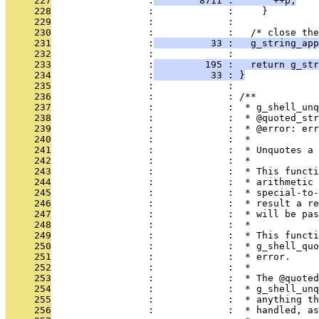
     227
                 :
        8711 :       ++p;
     228
                 :             :     }
     229
                 :             : 
     230
                 :             :   /* close the
     231
                 :
          33 :   g_string_app
     232
                 :             :   
     233
                 :
         195 :   return g_str
     234
                 :
          33 : }
     235
                 :             : 
     236
                 :             : /**
     237
                 :             :  * g_shell_unq
     238
                 :             :  * @quoted_str
     239
                 :             :  * @error: err
     240
                 :             :  * 
     241
                 :             :  * Unquotes a 
     242
                 :             :  *
     243
                 :             :  * This functi
     244
                 :             :  * arithmetic 
     245
                 :             :  * special-to-
     246
                 :             :  * result a re
     247
                 :             :  * will be pas
     248
                 :             :  *
     249
                 :             :  * This functi
     250
                 :             :  * g_shell_quo
     251
                 :             :  * error.
     252
                 :             :  *
     253
                 :             :  * The @quoted
     254
                 :             :  * g_shell_unq
     255
                 :             :  * anything th
     256
                 :             :  * handled, as