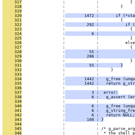
     317
                 :             :             }
     318
                 :             :         }
     319
                 :             : 
     320
                 :
        1472 :       if (*sta
     321
                 :             :         {
     322
                 :
         292 :           if (
     323
                 :             :             {
     324
                 :
           6 :               
     325
                 :             :             }
     326
                 :             :           else
     327
                 :             :             {
     328
                 :
          55 :               
     329
                 :
         286 :               
     330
                 :             :             }
     331
                 :
          55 :         }
     332
                 :             :     }
     333
                 :             : 
     334
                 :
        1442 :   g_free (unqu
     335
                 :
        1442 :   return g_str
     336
                 :             :   
     337
                 :
           3 :  error:
     338
                 :
           6 :   g_assert (er
     339
                 :             :   
     340
                 :
           6 :   g_free (unqu
     341
                 :
           6 :   g_string_fre
     342
                 :
           6 :   return NULL;
     343
                 :
         100 : }
     344
                 :             : 
     345
                 :             : /* g_parse_arg
     346
                 :             :  * the shell p