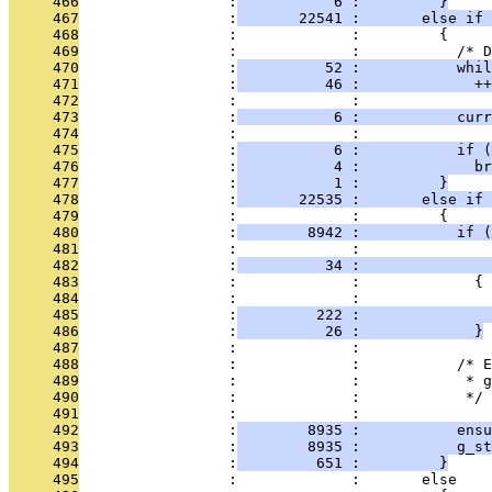
     466
                 :
           6 :         }
     467
                 :
       22541 :       else if 
     468
                 :             :         {
     469
                 :             :           /* 
     470
                 :
          52 :           whil
     471
                 :
          46 :             ++
     472
                 :             : 
     473
                 :
           6 :           curr
     474
                 :             :           
     475
                 :
           6 :           if (
     476
                 :
           4 :             br
     477
                 :
           1 :         }
     478
                 :
       22535 :       else if 
     479
                 :             :         {
     480
                 :
        8942 :           if (
     481
                 :             :               
     482
                 :
          34 :               
     483
                 :             :             {
     484
                 :             :               
     485
                 :
         222 :              
     486
                 :
          26 :             }
     487
                 :             : 
     488
                 :             :           /* E
     489
                 :             :            * 
     490
                 :             :            */
     491
                 :             : 
     492
                 :
        8935 :           ens
     493
                 :
        8935 :           g_st
     494
                 :
         651 :         }
     495
                 :             :       else