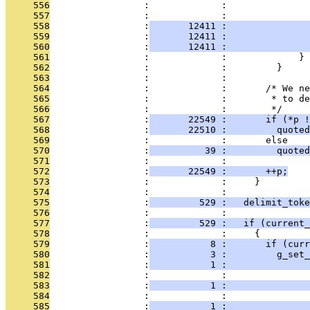
     556
                 :             :              
     557
                 :             :               
     558
                 :
       12411 :               
     559
                 :
       12411 :              
     560
                 :
       12411 :               
     561
                 :             :             }
     562
                 :             :         }
     563
                 :             : 
     564
                 :             :       /* We ne
     565
                 :             :        * to de
     566
                 :             :        */
     567
                 :
       22549 :       if (*p !
     568
                 :
       22510 :         quoted
     569
                 :             :       else
     570
                 :
          39 :         quoted
     571
                 :             : 
     572
                 :
       22549 :       ++p;
     573
                 :             :     }
     574
                 :             : 
     575
                 :
         529 :   delimit_toke
     576
                 :             : 
     577
                 :
         529 :   if (current_
     578
                 :             :     {
     579
                 :
           8 :       if (curr
     580
                 :
           3 :         g_set_
     581
                 :
           1 :              
     582
                 :             :               
     583
                 :
           1 :               
     584
                 :             :               
     585
                 :
           1 :              