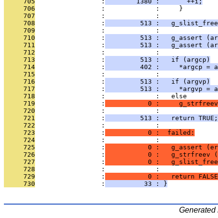
     705
                 :
        1380 :       ++i;
     706
                 :             :     }
     707
                 :             :   
     708
                 :
         513 :   g_slist_free
     709
                 :             : 
     710
                 :
         513 :   g_assert (ar
     711
                 :
         513 :   g_assert (ar
     712
                 :             : 
     713
                 :
         513 :   if (argcp)
     714
                 :
         402 :     *argcp = a
     715
                 :             : 
     716
                 :
         513 :   if (argvp)
     717
                 :
         513 :     *argvp = a
     718
                 :             :   else
     719
                 :
           0 :     g_strfreev
     720
                 :             : 
     721
                 :
         513 :   return TRUE;
     722
                 :             : 
     723
                 :
           0 :  failed:
     724
                 :             : 
     725
                 :
           0 :   g_assert (er
     726
                 :
           0 :   g_strfreev (
     727
                 :
           0 :   g_slist_free
     728
                 :             :   
     729
                 :
           0 :   return FALSE
     730
                 :
          33 : }
Generated 