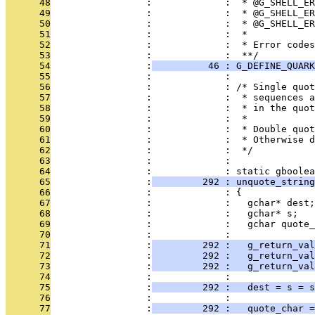
      48
                 :             :  * @G_SHELL_ER
      49
                 :             :  * @G_SHELL_ER
      50
                 :             :  * @G_SHELL_ER
      51
                 :             :  *
      52
                 :             :  * Error codes
      53
                 :             :  **/
      54
                 :
          46 : G_DEFINE_QUARK
      55
                 :             : 
      56
                 :             : /* Single quot
      57
                 :             :  * sequences a
      58
                 :             :  * in the quot
      59
                 :             :  *
      60
                 :             :  * Double quot
      61
                 :             :  * Otherwise d
      62
                 :             :  */
      63
                 :             : 
      64
                 :             : static gboolea
      65
                 :
         292 : unquote_string
      66
                 :             : {
      67
                 :             :   gchar* dest;
      68
                 :             :   gchar* s;
      69
                 :             :   gchar quote_
      70
                 :             :   
      71
                 :
         292 :   g_return_val
      72
                 :
         292 :   g_return_val
      73
                 :
         292 :   g_return_val
      74
                 :             :   
      75
                 :
         292 :   dest = s = s
      76
                 :             : 
      77
                 :
         292 :   quote_char =