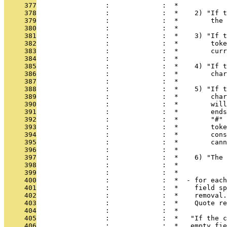
     377
                 :             :  *
     378
                 :             :  *    2) "If t
     379
                 :             :  *        the 
     380
                 :             :  *
     381
                 :             :  *    3) "If t
     382
                 :             :  *        toke
     383
                 :             :  *        curr
     384
                 :             :  *
     385
                 :             :  *    4) "If t
     386
                 :             :  *        char
     387
                 :             :  *
     388
                 :             :  *    5) "If t
     389
                 :             :  *        char
     390
                 :             :  *        will
     391
                 :             :  *        ends
     392
                 :             :  *        "#" 
     393
                 :             :  *        toke
     394
                 :             :  *        cons
     395
                 :             :  *        cann
     396
                 :             :  *
     397
                 :             :  *    6) "The 
     398
                 :             :  *
     399
                 :             :  *
     400
                 :             :  *  - for each
     401
                 :             :  *    field sp
     402
                 :             :  *    removal.
     403
                 :             :  *    Quote re
     404
                 :             :  *
     405
                 :             :  *   "If the c
     406
                 :             :  *   empty fie