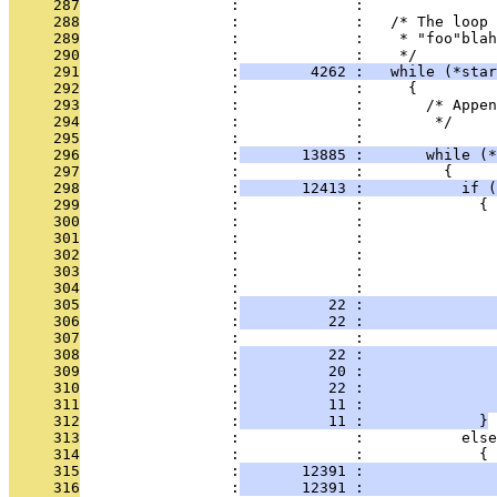
     287
                 :             : 
     288
                 :             :   /* The loop 
     289
                 :             :    * "foo"blah
     290
                 :             :    */
     291
                 :
        4262 :   while (*star
     292
                 :             :     {
     293
                 :             :       /* Appen
     294
                 :             :        */
     295
                 :             :       
     296
                 :
       13885 :       while (*
     297
                 :             :         {
     298
                 :
       12413 :           if (
     299
                 :             :             {
     300
                 :             :               
     301
                 :             :               
     302
                 :             :              
     303
                 :             :               
     304
                 :             :               
     305
                 :
          22 :               
     306
                 :
          22 :               
     307
                 :             :               
     308
                 :
          22 :               
     309
                 :
          20 :               
     310
                 :
          22 :               
     311
                 :
          11 :               
     312
                 :
          11 :             }
     313
                 :             :           else
     314
                 :             :             {
     315
                 :
       12391 :               
     316
                 :
       12391 :               