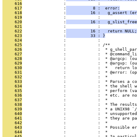
     616
                 :             : 
     617
                 :
           8 :  error:
     618
                 :
          16 :   g_assert (er
     619
                 :             : 
     620
                 :
          16 :   g_slist_free
     621
                 :             : 
     622
                 :
          16 :   return NULL;
     623
                 :
          33 : }
     624
                 :             : 
     625
                 :             : /**
     626
                 :             :  * g_shell_par
     627
                 :             :  * @command_l
     628
                 :             :  * @argcp: (ou
     629
                 :             :  * @argvp: (ou
     630
                 :             :  *   return lo
     631
                 :             :  * @error: (op
     632
                 :             :  * 
     633
                 :             :  * Parses a co
     634
                 :             :  * the shell w
     635
                 :             :  * perform (va
     636
                 :             :  * etc. are no
     637
                 :             :  *
     638
                 :             :  * The results
     639
                 :             :  * a UNIX98 `/
     640
                 :             :  * unsupported
     641
                 :             :  * they are p
     642
                 :             :  *
     643
                 :             :  * Possible er
     644
                 :             :  *
     645
                 :             :  * In particul