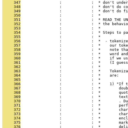
     347
                 :             :  * don't under
     348
                 :             :  * don't do co
     349
                 :             :  * don't do fi
     350
                 :             :  *
     351
                 :             :  * READ THE UN
     352
                 :             :  * the behavio
     353
                 :             :  *
     354
                 :             :  * Steps to pa
     355
                 :             :  *
     356
                 :             :  *  - tokenize
     357
                 :             :  *    our toke
     358
                 :             :  *    note tha
     359
                 :             :  *    word and
     360
                 :             :  *    if we us
     361
                 :             :  *    (I guess
     362
                 :             :  *
     363
                 :             :  *    Tokeniza
     364
                 :             :  *    are:
     365
                 :             :  * 
     366
                 :             :  *    1) "If t
     367
                 :             :  *        doub
     368
                 :             :  *        quot
     369
                 :             :  *        text
     370
                 :             :  *        . Du
     371
                 :             :  *        perf
     372
                 :             :  *        char
     373
                 :             :  *        char
     374
                 :             :  *        encl
     375
                 :             :  *        mark
     376
                 :             :  *        deli