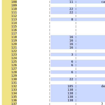
     108
                 :
          11 :             ca
     109
                 :             :               
     110
                 :
          22 :               
     111
                 :
          22 :               
     112
                 :             :               
     113
                 :
           8 :               
     114
                 :             :               
     115
                 :             :               
     116
                 :             :               
     117
                 :             :               
     118
                 :
          16 :               
     119
                 :
          16 :               
     120
                 :
          16 :               
     121
                 :
          16 :               
     122
                 :             : 
     123
                 :
           3 :               
     124
                 :             :               
     125
                 :
           6 :               
     126
                 :
           6 :               
     127
                 :             :               
     128
                 :
           6 :               
     129
                 :             :               
     130
                 :
          22 :               
     131
                 :             : 
     132
                 :
         105 :             de
     133
                 :
         138 :               
     134
                 :
         138 :               
     135
                 :
         138 :               
     136
                 :
         138 :               
     137
                 :             :             }