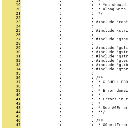
      18
                 :             :  *
      19
                 :             :  * You should 
      20
                 :             :  * along with 
      21
                 :             :  */
      22
                 :             : 
      23
                 :             : #include "conf
      24
                 :             : 
      25
                 :             : #include <stri
      26
                 :             : 
      27
                 :             : #include "gshe
      28
                 :             : 
      29
                 :             : #include "gsli
      30
                 :             : #include "gstr
      31
                 :             : #include "gstr
      32
                 :             : #include "gtes
      33
                 :             : #include "glib
      34
                 :             : #include "gthr
      35
                 :             : 
      36
                 :             : /**
      37
                 :             :  * G_SHELL_ERR
      38
                 :             :  *
      39
                 :             :  * Error domai
      40
                 :             :  *
      41
                 :             :  * Errors in t
      42
                 :             :  *
      43
                 :             :  * See #GError
      44
                 :             :  **/
      45
                 :             : 
      46
                 :             : /**
      47
                 :             :  * GShellError