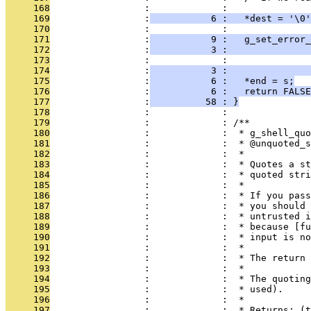
     168
                 :             : 
     169
                 :
           6 :   *dest = '\0'
     170
                 :             :   
     171
                 :
           9 :   g_set_error_
     172
                 :
           3 :               
     173
                 :             :              
     174
                 :
           3 :               
     175
                 :
           6 :   *end = s;
     176
                 :
           6 :   return FALSE
     177
                 :
          58 : }
     178
                 :             : 
     179
                 :             : /**
     180
                 :             :  * g_shell_quo
     181
                 :             :  * @unquoted_s
     182
                 :             :  * 
     183
                 :             :  * Quotes a st
     184
                 :             :  * quoted stri
     185
                 :             :  *
     186
                 :             :  * If you pass
     187
                 :             :  * you should 
     188
                 :             :  * untrusted i
     189
                 :             :  * because [fu
     190
                 :             :  * input is no
     191
                 :             :  *
     192
                 :             :  * The return 
     193
                 :             :  *
     194
                 :             :  * The quoting
     195
                 :             :  * used).
     196
                 :             :  * 
     197
                 :             :  * Returns: (t