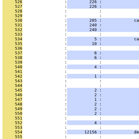
     526
                 :
         226 :               
     527
                 :
         226 :              
     528
                 :             : 
     529
                 :             :               
     530
                 :
         205 :             ca
     531
                 :
         240 :               
     532
                 :
         240 :               
     533
                 :             : 
     534
                 :
           5 :             ca
     535
                 :
          10 :               
     536
                 :             :              
     537
                 :
           6 :               
     538
                 :
           6 :               
     539
                 :             :               
     540
                 :
           4 :               
     541
                 :             :               
     542
                 :
           1 :               
     543
                 :             :               
     544
                 :             :               
     545
                 :
           2 :               
     546
                 :
           2 :               
     547
                 :
           1 :               
     548
                 :
           2 :               
     549
                 :
           2 :               
     550
                 :
           2 :               
     551
                 :             :               
     552
                 :
           4 :               
     553
                 :             : 
     554
                 :
       12156 :             de
     555
                 :             :               