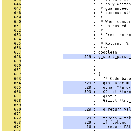
     646
                 :             :  * only whites
     647
                 :             :  * guaranteed 
     648
                 :             :  * successfull
     649
                 :             :  *
     650
                 :             :  * When constr
     651
                 :             :  * untrusted 
     652
                 :             :  *
     653
                 :             :  * Free the r
     654
                 :             :  * 
     655
                 :             :  * Returns: %
     656
                 :             :  **/
     657
                 :             : gboolean
     658
                 :
         529 : g_shell_parse_
     659
                 :             :               
     660
                 :             :               
     661
                 :             :               
     662
                 :             : {
     663
                 :             :   /* Code bas
     664
                 :
         529 :   gint argc = 
     665
                 :
         529 :   gchar **argv
     666
                 :
         529 :   GSList *toke
     667
                 :             :   gint i;
     668
                 :             :   GSList *tmp_
     669
                 :             :   
     670
                 :
         529 :   g_return_val
     671
                 :             : 
     672
                 :
         529 :   tokens = tok
     673
                 :
         529 :   if (tokens =
     674
                 :
          16 :     return FAL