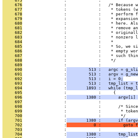
     675
                 :             : 
     676
                 :             :   /* Because w
     677
                 :             :    * tokens (w
     678
                 :             :    * perform f
     679
                 :             :    * expansion
     680
                 :             :    * here. Als
     681
                 :             :    * remove an
     682
                 :             :    * originall
     683
                 :             :    * nonzero l
     684
                 :             :    * 
     685
                 :             :    * So, we si
     686
                 :             :    * empty wor
     687
                 :             :    * such thin
     688
                 :             :    */
     689
                 :             : 
     690
                 :
         513 :   argc = g_sli
     691
                 :
         513 :   argv = g_ne
     692
                 :
         513 :   i = 0;
     693
                 :
         513 :   tmp_list = t
     694
                 :
        1893 :   while (tmp_l
     695
                 :             :     {
     696
                 :
        1380 :       argv[i] 
     697
                 :             : 
     698
                 :             :       /* Since
     699
                 :             :        * token
     700
                 :             :        */
     701
                 :
        1380 :       if (argv
     702
                 :
           0 :         goto f
     703
                 :             : 
     704
                 :
        1380 :       tmp_list