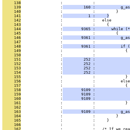
     138
                 :             : 
     139
                 :
         160 :           g_as
     140
                 :             :         }
     141
                 :
           1 :     }
     142
                 :             :   else
     143
                 :             :     {
     144
                 :
        9365 :       while (*
     145
                 :             :         {
     146
                 :
        9361 :           g_as
     147
                 :             :           
     148
                 :
        9361 :           if (
     149
                 :             :             {
     150
                 :             :              
     151
                 :
         252 :               
     152
                 :
         252 :               
     153
                 :
         252 :               
     154
                 :
         252 :               
     155
                 :             :             }
     156
                 :             :           else
     157
                 :             :             {
     158
                 :
        9109 :               
     159
                 :
        9109 :               
     160
                 :
        9109 :               
     161
                 :             :             }
     162
                 :             : 
     163
                 :
        9109 :           g_as
     164
                 :             :         }
     165
                 :             :     }
     166
                 :             :   
     167
                 :             :   /* If we rea