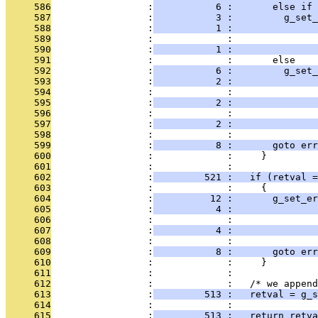
     586
                 :
           6 :       else if 
     587
                 :
           3 :         g_set_
     588
                 :
           1 :              
     589
                 :             :               
     590
                 :
           1 :               
     591
                 :             :       else
     592
                 :
           6 :         g_set_
     593
                 :
           2 :              
     594
                 :             :               
     595
                 :
           2 :               
     596
                 :             :               
     597
                 :
           2 :               
     598
                 :             :       
     599
                 :
           8 :       goto err
     600
                 :             :     }
     601
                 :             : 
     602
                 :
         521 :   if (retval =
     603
                 :             :     {
     604
                 :
          12 :       g_set_er
     605
                 :
           4 :               
     606
                 :             :               
     607
                 :
           4 :               
     608
                 :             : 
     609
                 :
           8 :       goto err
     610
                 :             :     }
     611
                 :             :   
     612
                 :             :   /* we append
     613
                 :
         513 :   retval = g_s
     614
                 :             : 
     615
                 :
         513 :   return retva