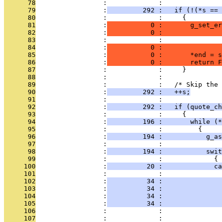
      78
                 :             :   
      79
                 :
         292 :   if (!(*s == 
      80
                 :             :     {
      81
                 :
           0 :       g_set_er
      82
                 :
           0 :               
      83
                 :             :               
      84
                 :
           0 :               
      85
                 :
           0 :       *end = s
      86
                 :
           0 :       return F
      87
                 :             :     }
      88
                 :             : 
      89
                 :             :   /* Skip the 
      90
                 :
         292 :   ++s;
      91
                 :             : 
      92
                 :
         292 :   if (quote_ch
      93
                 :             :     {
      94
                 :
         196 :       while (*
      95
                 :             :         {
      96
                 :
         194 :           g_as
      97
                 :             :       
      98
                 :
         194 :           swit
      99
                 :             :             {
     100
                 :
          20 :             ca
     101
                 :             :              
     102
                 :
          34 :               
     103
                 :
          34 :               
     104
                 :
          34 :               
     105
                 :
          34 :               
     106
                 :             :               
     107
                 :             : 