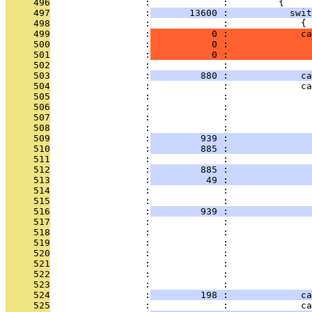
     496
                 :             :         {
     497
                 :
       13600 :           swit
     498
                 :             :             {
     499
                 :
           0 :             ca
     500
                 :
           0 :               
     501
                 :
           0 :               
     502
                 :             : 
     503
                 :
         880 :             ca
     504
                 :             :             ca
     505
                 :             :               
     506
                 :             :               
     507
                 :             :               
     508
                 :             :               
     509
                 :
         939 :               
     510
                 :
         885 :               
     511
                 :             :               
     512
                 :
         885 :               
     513
                 :
          49 :               
     514
                 :             :               
     515
                 :             :               
     516
                 :
         939 :               
     517
                 :             : 
     518
                 :             : 
     519
                 :             :               
     520
                 :             :               
     521
                 :             :               
     522
                 :             :               
     523
                 :             :               
     524
                 :
         198 :             ca
     525
                 :             :             ca