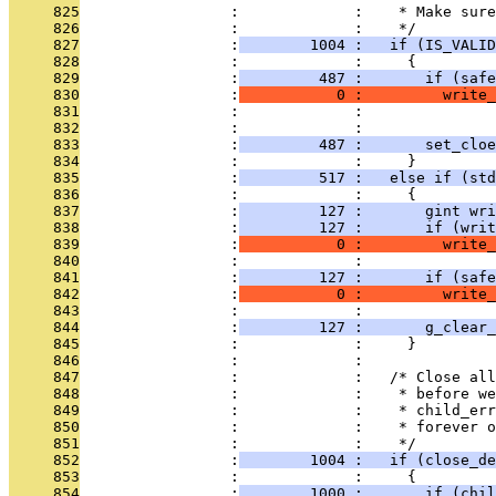
     825
                 :             :    * Make sure
     826
                 :             :    */
     827
                 :
        1004 :   if (IS_VALID
     828
                 :             :     {
     829
                 :
         487 :       if (safe
     830
                 :
           0 :         write_
     831
                 :             :               
     832
                 :             : 
     833
                 :
         487 :       set_cloe
     834
                 :             :     }
     835
                 :
         517 :   else if (std
     836
                 :             :     {
     837
                 :
         127 :       gint wri
     838
                 :
         127 :       if (writ
     839
                 :
           0 :         write_
     840
                 :             :               
     841
                 :
         127 :       if (saf
     842
                 :
           0 :         write_
     843
                 :             :               
     844
                 :
         127 :       g_clear_
     845
                 :             :     }
     846
                 :             : 
     847
                 :             :   /* Close all
     848
                 :             :    * before we
     849
                 :             :    * child_err
     850
                 :             :    * forever o
     851
                 :             :    */
     852
                 :
        1004 :   if (close_de
     853
                 :             :     {
     854
                 :
        1000 :       if (chil