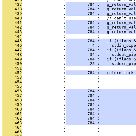
     437
                 :
         784 :   g_return_val
     438
                 :
         784 :   g_return_val
     439
                 :
         784 :   g_return_val
     440
                 :             :   /* can’t use
     441
                 :
         784 :   g_return_val
     442
                 :
         784 :   g_return_val
     443
                 :
         784 :   g_return_val
     444
                 :             : 
     445
                 :
         784 :   if ((flags &
     446
                 :
           4 :     stdin_pipe
     447
                 :
         784 :   if ((flags &
     448
                 :
          34 :     stdout_pip
     449
                 :
         784 :   if ((flags &
     450
                 :
          25 :     stderr_pip
     451
                 :             : 
     452
                 :
         784 :   return fork_
     453
                 :             :               
     454
                 :             :              
     455
                 :             :              
     456
                 :
         784 :               
     457
                 :
         784 :               
     458
                 :
         784 :               
     459
                 :
         784 :               
     460
                 :
         784 :               
     461
                 :
         784 :               
     462
                 :
         784 :               
     463
                 :
         784 :               
     464
                 :             :               
     465
                 :             :               