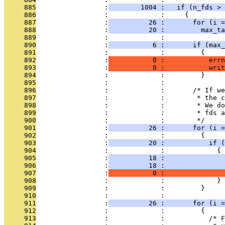
     885
                 :
        1004 :   if (n_fds > 
     886
                 :             :     {
     887
                 :
          26 :       for (i =
     888
                 :
          20 :         max_ta
     889
                 :             : 
     890
                 :
           6 :       if (max_
     891
                 :             :         {
     892
                 :
           0 :           errn
     893
                 :
           0 :           writ
     894
                 :             :         }
     895
                 :             : 
     896
                 :             :       /* If we
     897
                 :             :        * the c
     898
                 :             :        * We do
     899
                 :             :        * fds a
     900
                 :             :        */
     901
                 :
          26 :       for (i =
     902
                 :             :         {
     903
                 :
          20 :           if (
     904
                 :             :             {
     905
                 :
          18 :               
     906
                 :
          18 :               
     907
                 :
           0 :               
     908
                 :             :             }
     909
                 :             :         }
     910
                 :             : 
     911
                 :
          26 :       for (i =
     912
                 :             :         {
     913
                 :             :           /* F