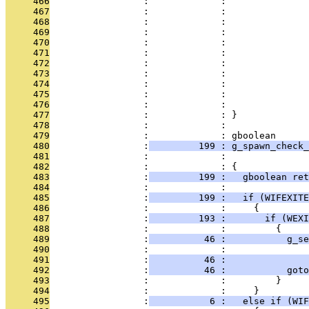
     466
                 :             :               
     467
                 :             :               
     468
                 :             :               
     469
                 :             :               
     470
                 :             :               
     471
                 :             :               
     472
                 :             :               
     473
                 :             :               
     474
                 :             :               
     475
                 :             :               
     476
                 :             :               
     477
                 :             : }
     478
                 :             : 
     479
                 :             : gboolean
     480
                 :
         199 : g_spawn_check_
     481
                 :             :               
     482
                 :             : {
     483
                 :
         199 :   gboolean ret
     484
                 :             : 
     485
                 :
         199 :   if (WIFEXITE
     486
                 :             :     {
     487
                 :
         193 :       if (WEXI
     488
                 :             :         {
     489
                 :
          46 :           g_s
     490
                 :             :               
     491
                 :
          46 :               
     492
                 :
          46 :           goto
     493
                 :             :         }
     494
                 :             :     }
     495
                 :
           6 :   else if (WIF