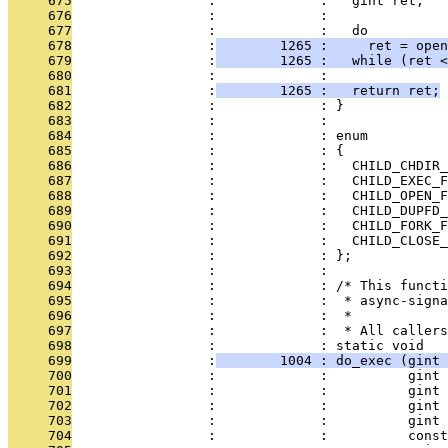
     675
                 :             :   gint ret;
     676
                 :             : 
     677
                 :             :   do
     678
                 :
        1265 :     ret = open
     679
                 :
        1265 :   while (ret <
     680
                 :             : 
     681
                 :
        1265 :   return ret;
     682
                 :             : }
     683
                 :             : 
     684
                 :             : enum
     685
                 :             : {
     686
                 :             :   CHILD_CHDIR_
     687
                 :             :   CHILD_EXEC_F
     688
                 :             :   CHILD_OPEN_F
     689
                 :             :   CHILD_DUPFD_
     690
                 :             :   CHILD_FORK_F
     691
                 :             :   CHILD_CLOSE_
     692
                 :             : };
     693
                 :             : 
     694
                 :             : /* This functi
     695
                 :             :  * async-signa
     696
                 :             :  *
     697
                 :             :  * All callers
     698
                 :             : static void
     699
                 :
        1004 : do_exec (gint 
     700
                 :             :          gint 
     701
                 :             :          gint 
     702
                 :             :          gint 
     703
                 :             :          gint 
     704
                 :             :          const