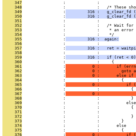
     347
                 :             : 
     348
                 :             :   /* These sho
     349
                 :
         316 :   g_clear_fd (
     350
                 :
         316 :   g_clear_fd (
     351
                 :             : 
     352
                 :             :   /* Wait for 
     353
                 :             :    * an error 
     354
                 :             :    */
     355
                 :
         316 :  again:
     356
                 :             :       
     357
                 :
         316 :   ret = waitpi
     358
                 :             : 
     359
                 :
         316 :   if (ret < 0)
     360
                 :             :     {
     361
                 :
           0 :       if (errn
     362
                 :
           0 :         goto a
     363
                 :
           0 :       else if 
     364
                 :             :         {
     365
                 :
           0 :           if (
     366
                 :             :             {
     367
                 :
           0 :               
     368
                 :             :             }
     369
                 :             :           else
     370
                 :             :             {
     371
                 :             :               
     372
                 :             :             }
     373
                 :             :         }
     374
                 :             :       else
     375
                 :             :         {
     376
                 :
           0 :           if (