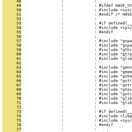
      48
                 :             : 
      49
                 :             : #ifdef HAVE_SY
      50
                 :             : #include <sys/
      51
                 :             : #endif /* HAVE
      52
                 :             : 
      53
                 :             : #if defined(__
      54
                 :             : #include <sys/
      55
                 :             : #endif
      56
                 :             : 
      57
                 :             : #include "gspa
      58
                 :             : #include "gspa
      59
                 :             : #include "gthr
      60
                 :             : #include "gtra
      61
                 :             : #include "glib
      62
                 :             : 
      63
                 :             : #include "genv
      64
                 :             : #include "gmem
      65
                 :             : #include "gshe
      66
                 :             : #include "gstr
      67
                 :             : #include "gstr
      68
                 :             : #include "gtes
      69
                 :             : #include "guti
      70
                 :             : #include "glib
      71
                 :             : #include "glib
      72
                 :             : 
      73
                 :             : #if defined(_
      74
                 :             : #include <libp
      75
                 :             : #include <sys/
      76
                 :             : #endif
      77
                 :             : 