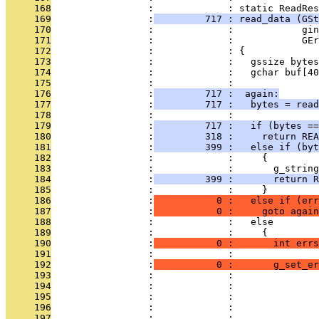
     168
                 :             : static ReadRes
     169
                 :
         717 : read_data (GSt
     170
                 :             :            gin
     171
                 :             :            GEr
     172
                 :             : {
     173
                 :             :   gssize bytes
     174
                 :             :   gchar buf[40
     175
                 :             : 
     176
                 :
         717 :  again:
     177
                 :
         717 :   bytes = read
     178
                 :             : 
     179
                 :
         717 :   if (bytes ==
     180
                 :
         318 :     return REA
     181
                 :
         399 :   else if (byt
     182
                 :             :     {
     183
                 :             :       g_string
     184
                 :
         399 :       return R
     185
                 :             :     }
     186
                 :
           0 :   else if (err
     187
                 :
           0 :     goto again
     188
                 :             :   else
     189
                 :             :     {
     190
                 :
           0 :       int errs
     191
                 :             : 
     192
                 :
           0 :       g_set_er
     193
                 :             :               
     194
                 :             :               
     195
                 :             :               
     196
                 :             :               
     197
                 :             : 