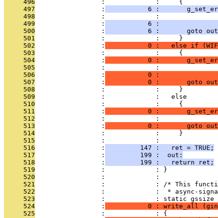
     496
                 :             :     {
     497
                 :
           6 :       g_set_er
     498
                 :             :               
     499
                 :
           6 :               
     500
                 :
           6 :       goto out
     501
                 :             :     }
     502
                 :
           0 :   else if (WIF
     503
                 :             :     {
     504
                 :
           0 :       g_set_er
     505
                 :             :               
     506
                 :
           0 :               
     507
                 :
           0 :       goto out
     508
                 :             :     }
     509
                 :             :   else
     510
                 :             :     {
     511
                 :
           0 :       g_set_er
     512
                 :             :               
     513
                 :
           0 :       goto out
     514
                 :             :     }
     515
                 :             : 
     516
                 :
         147 :   ret = TRUE;
     517
                 :
         199 :  out:
     518
                 :
         199 :   return ret;
     519
                 :             : }
     520
                 :             : 
     521
                 :             : /* This functi
     522
                 :             :  * async-signa
     523
                 :             : static gssize
     524
                 :
           0 : write_all (gin
     525
                 :             : {