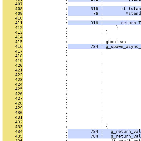
     407
                 :             : 
     408
                 :
         316 :       if (stan
     409
                 :
          76 :         *stand
     410
                 :             : 
     411
                 :
         316 :       return T
     412
                 :             :     }
     413
                 :             : }
     414
                 :             : 
     415
                 :             : gboolean
     416
                 :
         784 : g_spawn_async_
     417
                 :             :               
     418
                 :             :               
     419
                 :             :               
     420
                 :             :               
     421
                 :             :               
     422
                 :             :               
     423
                 :             :               
     424
                 :             :               
     425
                 :             :               
     426
                 :             :               
     427
                 :             :               
     428
                 :             :               
     429
                 :             :               
     430
                 :             :               
     431
                 :             :               
     432
                 :             :               
     433
                 :             : {
     434
                 :
         784 :   g_return_val
     435
                 :
         784 :   g_return_val
     436
                 :             :   /* can’t bot