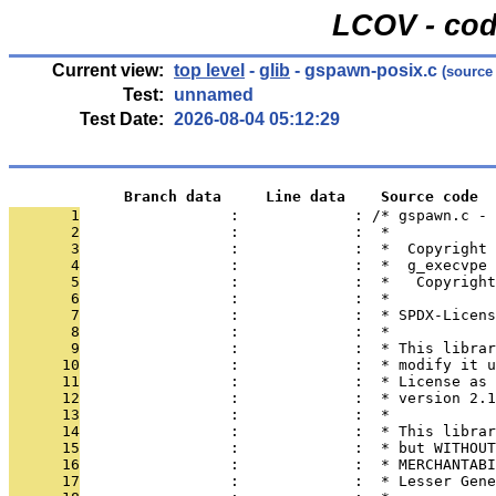
LCOV - cod
Current view:
top level
-
glib
- gspawn-posix.c
(source
Test:
unnamed
Test Date:
2026-08-04 05:12:29
             Branch data     Line data    Source code
       1
                 :             : /* gspawn.c - 
       2
                 :             :  *
       3
                 :             :  *  Copyright 
       4
                 :             :  *  g_execvpe 
       5
                 :             :  *   Copyright
       6
                 :             :  *
       7
                 :             :  * SPDX-Licens
       8
                 :             :  *
       9
                 :             :  * This librar
      10
                 :             :  * modify it u
      11
                 :             :  * License as 
      12
                 :             :  * version 2.1
      13
                 :             :  *
      14
                 :             :  * This librar
      15
                 :             :  * but WITHOUT
      16
                 :             :  * MERCHANTABI
      17
                 :             :  * Lesser Gene