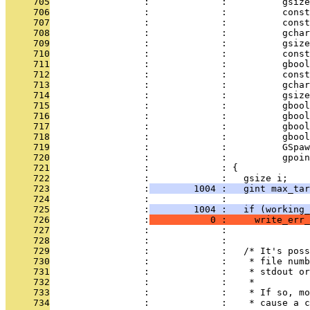
     705
                 :             :          gsiz
     706
                 :             :          cons
     707
                 :             :          const
     708
                 :             :          gchar
     709
                 :             :          gsize
     710
                 :             :          const
     711
                 :             :          gboo
     712
                 :             :          const
     713
                 :             :          gchar
     714
                 :             :          gsize
     715
                 :             :          gboo
     716
                 :             :          gboo
     717
                 :             :          gbool
     718
                 :             :          gbool
     719
                 :             :          GSpaw
     720
                 :             :          gpoin
     721
                 :             : {
     722
                 :             :   gsize i;
     723
                 :
        1004 :   gint max_tar
     724
                 :             : 
     725
                 :
        1004 :   if (working_
     726
                 :
           0 :     write_err_
     727
                 :             :               
     728
                 :             : 
     729
                 :             :   /* It's poss
     730
                 :             :    * file numb
     731
                 :             :    * stdout or
     732
                 :             :    *
     733
                 :             :    * If so, mo
     734
                 :             :    * cause a c