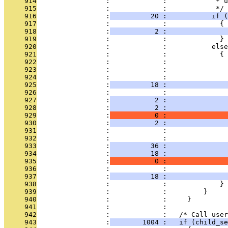
     914
                 :             :            * u
     915
                 :             :            */
     916
                 :
          20 :           if (
     917
                 :             :             {
     918
                 :
           2 :               
     919
                 :             :             }
     920
                 :             :           else
     921
                 :             :             {
     922
                 :             :               
     923
                 :             :               
     924
                 :             :               
     925
                 :
          18 :               
     926
                 :             :               
     927
                 :
           2 :               
     928
                 :
           2 :               
     929
                 :
           0 :               
     930
                 :
           2 :               
     931
                 :             :               
     932
                 :             : 
     933
                 :
          36 :               
     934
                 :
          18 :               
     935
                 :
           0 :               
     936
                 :             : 
     937
                 :
          18 :               
     938
                 :             :             }
     939
                 :             :         }
     940
                 :             :     }
     941
                 :             : 
     942
                 :             :   /* Call use
     943
                 :
        1004 :   if (child_se