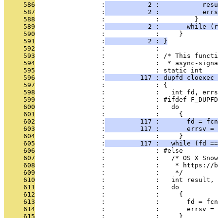
     586
                 :
           2 :           resu
     587
                 :
           2 :           errs
     588
                 :             :         }
     589
                 :
           2 :       while (r
     590
                 :             :     }
     591
                 :
           2 : }
     592
                 :             : 
     593
                 :             : /* This functi
     594
                 :             :  * async-signa
     595
                 :             : static int
     596
                 :
         117 : dupfd_cloexec 
     597
                 :             : {
     598
                 :             :   int fd, errs
     599
                 :             : #ifdef F_DUPFD
     600
                 :             :   do
     601
                 :             :     {
     602
                 :
         117 :       fd = fcn
     603
                 :
         117 :       errsv = 
     604
                 :             :     }
     605
                 :
         117 :   while (fd ==
     606
                 :             : #else
     607
                 :             :   /* OS X Snow
     608
                 :             :    * https://b
     609
                 :             :    */
     610
                 :             :   int result, 
     611
                 :             :   do
     612
                 :             :     {
     613
                 :             :       fd = fcn
     614
                 :             :       errsv = 
     615
                 :             :     }