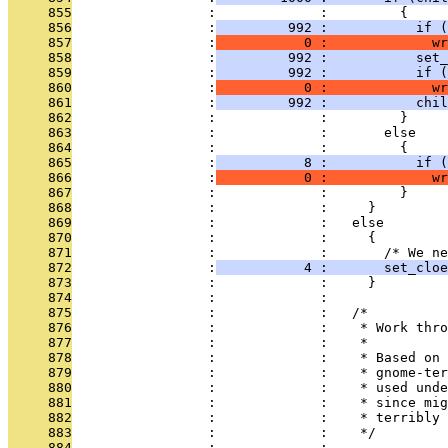
     855
                 :             :         {
     856
                 :
         992 :           if (
     857
                 :
           0 :             wr
     858
                 :
         992 :           set_
     859
                 :
         992 :           if (
     860
                 :
           0 :             wr
     861
                 :
         992 :           chil
     862
                 :             :         }
     863
                 :             :       else
     864
                 :             :         {
     865
                 :
           8 :           if (
     866
                 :
           0 :             wr
     867
                 :             :         }
     868
                 :             :     }
     869
                 :             :   else
     870
                 :             :     {
     871
                 :             :       /* We ne
     872
                 :
           4 :       set_clo
     873
                 :             :     }
     874
                 :             : 
     875
                 :             :   /*
     876
                 :             :    * Work thro
     877
                 :             :    *
     878
                 :             :    * Based on 
     879
                 :             :    * gnome-ter
     880
                 :             :    * used unde
     881
                 :             :    * since mig
     882
                 :             :    * terribly 
     883
                 :             :    */
     884
                 :             : 