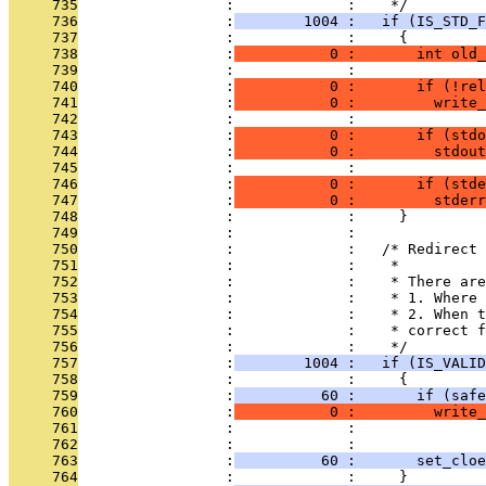
     735
                 :             :    */
     736
                 :
        1004 :   if (IS_STD_F
     737
                 :             :     {
     738
                 :
           0 :       int old_
     739
                 :             : 
     740
                 :
           0 :       if (!rel
     741
                 :
           0 :         write_
     742
                 :             : 
     743
                 :
           0 :       if (stdo
     744
                 :
           0 :         stdout
     745
                 :             : 
     746
                 :
           0 :       if (stde
     747
                 :
           0 :         stderr
     748
                 :             :     }
     749
                 :             : 
     750
                 :             :   /* Redirect 
     751
                 :             :    *
     752
                 :             :    * There are
     753
                 :             :    * 1. Where 
     754
                 :             :    * 2. When t
     755
                 :             :    * correct f
     756
                 :             :    */
     757
                 :
        1004 :   if (IS_VALID
     758
                 :             :     {
     759
                 :
          60 :       if (safe
     760
                 :
           0 :         write_
     761
                 :             :               
     762
                 :             : 
     763
                 :
          60 :       set_cloe
     764
                 :             :     }