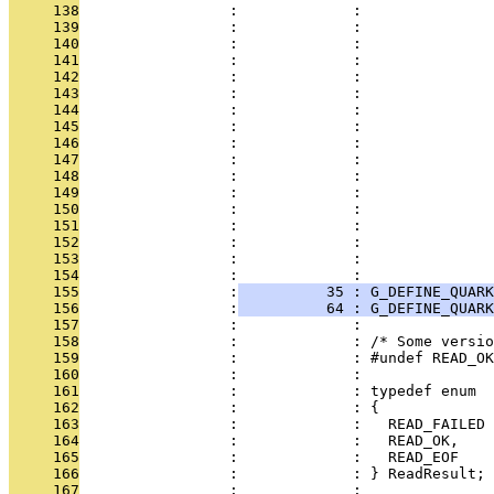
     138
                 :             :               
     139
                 :             :               
     140
                 :             :               
     141
                 :             :               
     142
                 :             :               
     143
                 :             :               
     144
                 :             :               
     145
                 :             :               
     146
                 :             :               
     147
                 :             :               
     148
                 :             :               
     149
                 :             :               
     150
                 :             :               
     151
                 :             :               
     152
                 :             :               
     153
                 :             :              
     154
                 :             : 
     155
                 :
          35 : G_DEFINE_QUARK
     156
                 :
          64 : G_DEFINE_QUARK
     157
                 :             : 
     158
                 :             : /* Some versio
     159
                 :             : #undef READ_OK
     160
                 :             : 
     161
                 :             : typedef enum
     162
                 :             : {
     163
                 :             :   READ_FAILED 
     164
                 :             :   READ_OK,
     165
                 :             :   READ_EOF
     166
                 :             : } ReadResult;
     167
                 :             : 