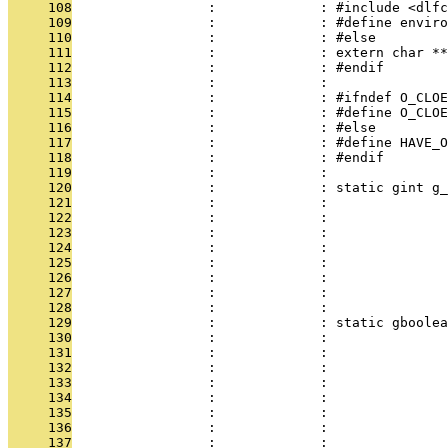
     108
                 :             : #include <dlfc
     109
                 :             : #define enviro
     110
                 :             : #else
     111
                 :             : extern char **
     112
                 :             : #endif
     113
                 :             : 
     114
                 :             : #ifndef O_CLOE
     115
                 :             : #define O_CLOE
     116
                 :             : #else
     117
                 :             : #define HAVE_O
     118
                 :             : #endif
     119
                 :             : 
     120
                 :             : static gint g_
     121
                 :             :               
     122
                 :             :              
     123
                 :             :               
     124
                 :             :               
     125
                 :             :              
     126
                 :             :              
     127
                 :             :               
     128
                 :             : 
     129
                 :             : static gboolea
     130
                 :             :               
     131
                 :             :               
     132
                 :             :               
     133
                 :             :               
     134
                 :             :               
     135
                 :             :               
     136
                 :             :               
     137
                 :             :               