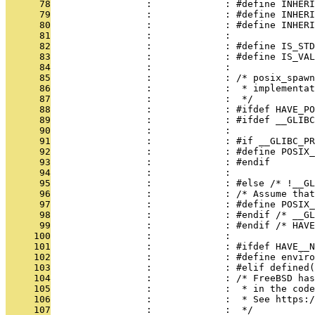
      78
                 :             : #define INHERI
      79
                 :             : #define INHERI
      80
                 :             : #define INHERI
      81
                 :             : 
      82
                 :             : #define IS_STD
      83
                 :             : #define IS_VAL
      84
                 :             : 
      85
                 :             : /* posix_spawn
      86
                 :             :  * implementat
      87
                 :             :  */
      88
                 :             : #ifdef HAVE_PO
      89
                 :             : #ifdef __GLIBC
      90
                 :             : 
      91
                 :             : #if __GLIBC_PR
      92
                 :             : #define POSIX_
      93
                 :             : #endif
      94
                 :             : 
      95
                 :             : #else /* !__GL
      96
                 :             : /* Assume that
      97
                 :             : #define POSIX_
      98
                 :             : #endif /* __GL
      99
                 :             : #endif /* HAVE
     100
                 :             : 
     101
                 :             : #ifdef HAVE__N
     102
                 :             : #define enviro
     103
                 :             : #elif defined(
     104
                 :             : /* FreeBSD has
     105
                 :             :  * in the code
     106
                 :             :  * See https:/
     107
                 :             :  */