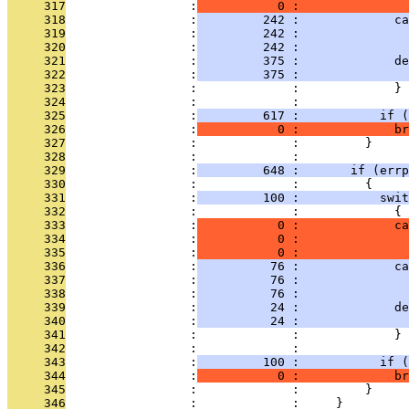
     317
                 :
           0 :               
     318
                 :
         242 :             ca
     319
                 :
         242 :               
     320
                 :
         242 :               
     321
                 :
         375 :             de
     322
                 :
         375 :               
     323
                 :             :             }
     324
                 :             : 
     325
                 :
         617 :           if (
     326
                 :
           0 :             br
     327
                 :             :         }
     328
                 :             : 
     329
                 :
         648 :       if (errp
     330
                 :             :         {
     331
                 :
         100 :           swit
     332
                 :             :             {
     333
                 :
           0 :             ca
     334
                 :
           0 :               
     335
                 :
           0 :               
     336
                 :
          76 :             ca
     337
                 :
          76 :               
     338
                 :
          76 :               
     339
                 :
          24 :             de
     340
                 :
          24 :               
     341
                 :             :             }
     342
                 :             : 
     343
                 :
         100 :           if (
     344
                 :
           0 :             br
     345
                 :             :         }
     346
                 :             :     }