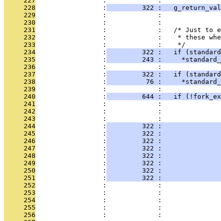
     227
                 :             :               
     228
                 :
         322 :   g_return_val
     229
                 :             :               
     230
                 :             :   
     231
                 :             :   /* Just to e
     232
                 :             :    * these wh
     233
                 :             :    */
     234
                 :
         322 :   if (standard
     235
                 :
         243 :     *standard_
     236
                 :             : 
     237
                 :
         322 :   if (standard
     238
                 :
          76 :     *standard_
     239
                 :             :   
     240
                 :
         644 :   if (!fork_ex
     241
                 :             :               
     242
                 :             :               
     243
                 :             :               
     244
                 :
         322 :               
     245
                 :
         322 :               
     246
                 :
         322 :               
     247
                 :
         322 :               
     248
                 :
         322 :               
     249
                 :
         322 :               
     250
                 :
         322 :               
     251
                 :
         322 :               
     252
                 :             :               
     253
                 :             :               
     254
                 :             :               
     255
                 :             :               
     256
                 :             :               