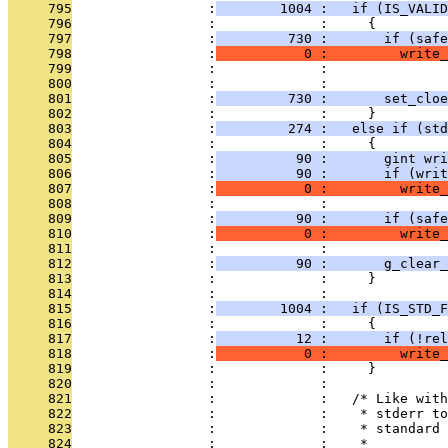
     795
                 :
        1004 :   if (IS_VALID
     796
                 :             :     {
     797
                 :
         730 :       if (safe
     798
                 :
           0 :         write_
     799
                 :             :               
     800
                 :             : 
     801
                 :
         730 :       set_cloe
     802
                 :             :     }
     803
                 :
         274 :   else if (std
     804
                 :             :     {
     805
                 :
          90 :       gint wri
     806
                 :
          90 :       if (writ
     807
                 :
           0 :         write_
     808
                 :             :               
     809
                 :
          90 :       if (saf
     810
                 :
           0 :         write_
     811
                 :             :               
     812
                 :
          90 :       g_clear_
     813
                 :             :     }
     814
                 :             : 
     815
                 :
        1004 :   if (IS_STD_F
     816
                 :             :     {
     817
                 :
          12 :       if (!rel
     818
                 :
           0 :         write_
     819
                 :             :     }
     820
                 :             : 
     821
                 :             :   /* Like with
     822
                 :             :    * stderr to
     823
                 :             :    * standard 
     824
                 :             :    *