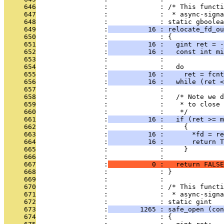
     646
                 :             : /* This functi
     647
                 :             :  * async-signa
     648
                 :             : static gboolea
     649
                 :
          16 : relocate_fd_ou
     650
                 :             : {
     651
                 :
          16 :   gint ret = -
     652
                 :
          16 :   const int mi
     653
                 :             : 
     654
                 :             :   do
     655
                 :
          16 :     ret = fcnt
     656
                 :
          16 :   while (ret <
     657
                 :             : 
     658
                 :             :   /* Note we d
     659
                 :             :    * to close 
     660
                 :             :    */
     661
                 :
          16 :   if (ret >= m
     662
                 :             :     {
     663
                 :
          16 :       *fd = re
     664
                 :
          16 :       return T
     665
                 :             :     }
     666
                 :             : 
     667
                 :
           0 :   return FALSE
     668
                 :             : }
     669
                 :             : 
     670
                 :             : /* This functi
     671
                 :             :  * async-signa
     672
                 :             : static gint
     673
                 :
        1265 : safe_open (con
     674
                 :             : {