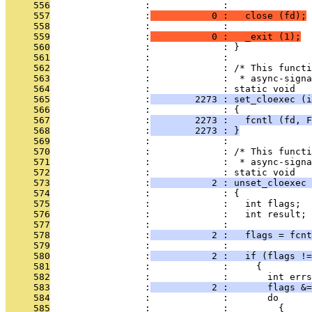
     556
                 :             : 
     557
                 :
           0 :   close (fd);
     558
                 :             :   
     559
                 :
           0 :   _exit (1);
     560
                 :             : }
     561
                 :             : 
     562
                 :             : /* This functi
     563
                 :             :  * async-signa
     564
                 :             : static void
     565
                 :
        2273 : set_cloexec (i
     566
                 :             : {
     567
                 :
        2273 :   fcntl (fd, F
     568
                 :
        2273 : }
     569
                 :             : 
     570
                 :             : /* This functi
     571
                 :             :  * async-signa
     572
                 :             : static void
     573
                 :
           2 : unset_cloexec 
     574
                 :             : {
     575
                 :             :   int flags;
     576
                 :             :   int result;
     577
                 :             : 
     578
                 :
           2 :   flags = fcnt
     579
                 :             : 
     580
                 :
           2 :   if (flags !=
     581
                 :             :     {
     582
                 :             :       int errs
     583
                 :
           2 :       flags &=
     584
                 :             :       do
     585
                 :             :         {