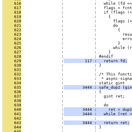
     616
                 :             :   while (fd =
     617
                 :             :   flags = fcnt
     618
                 :             :   if (flags !=
     619
                 :             :     {
     620
                 :             :       flags |=
     621
                 :             :       do
     622
                 :             :         {
     623
                 :             :           res
     624
                 :             :           errs
     625
                 :             :         }
     626
                 :             :       while (r
     627
                 :             :     }
     628
                 :             : #endif
     629
                 :
         117 :   return fd;
     630
                 :             : }
     631
                 :             : 
     632
                 :             : /* This functi
     633
                 :             :  * async-signa
     634
                 :             : static gint
     635
                 :
        3444 : safe_dup2 (gin
     636
                 :             : {
     637
                 :             :   gint ret;
     638
                 :             : 
     639
                 :             :   do
     640
                 :
        3444 :     ret = dup2
     641
                 :
        3444 :   while (ret <
     642
                 :             : 
     643
                 :
        3444 :   return ret;
     644
                 :             : }
     645
                 :             : 