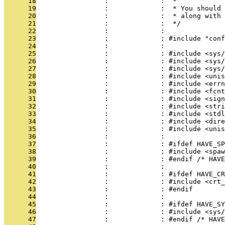
      18
                 :             :  *
      19
                 :             :  * You should 
      20
                 :             :  * along with 
      21
                 :             :  */
      22
                 :             : 
      23
                 :             : #include "conf
      24
                 :             : 
      25
                 :             : #include <sys/
      26
                 :             : #include <sys/
      27
                 :             : #include <sys/
      28
                 :             : #include <unis
      29
                 :             : #include <errn
      30
                 :             : #include <fcnt
      31
                 :             : #include <sign
      32
                 :             : #include <stri
      33
                 :             : #include <stdl
      34
                 :             : #include <dire
      35
                 :             : #include <unis
      36
                 :             : 
      37
                 :             : #ifdef HAVE_SP
      38
                 :             : #include <spaw
      39
                 :             : #endif /* HAVE
      40
                 :             : 
      41
                 :             : #ifdef HAVE_CR
      42
                 :             : #include <crt_
      43
                 :             : #endif
      44
                 :             : 
      45
                 :             : #ifdef HAVE_SY
      46
                 :             : #include <sys/
      47
                 :             : #endif /* HAVE