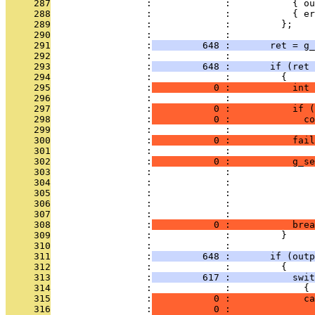
     287
                 :             :           { o
     288
                 :             :           { e
     289
                 :             :         };
     290
                 :             : 
     291
                 :
         648 :       ret = g_
     292
                 :             : 
     293
                 :
         648 :       if (ret 
     294
                 :             :         {
     295
                 :
           0 :           int 
     296
                 :             : 
     297
                 :
           0 :           if (
     298
                 :
           0 :             co
     299
                 :             : 
     300
                 :
           0 :           fail
     301
                 :             : 
     302
                 :
           0 :           g_se
     303
                 :             :              
     304
                 :             :               
     305
                 :             :               
     306
                 :             :               
     307
                 :             :               
     308
                 :
           0 :           brea
     309
                 :             :         }
     310
                 :             : 
     311
                 :
         648 :       if (outp
     312
                 :             :         {
     313
                 :
         617 :           swit
     314
                 :             :             {
     315
                 :
           0 :             ca
     316
                 :
           0 :               