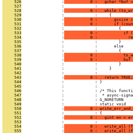
     526
                 :
           0 :   gchar *buf =
     527
                 :             :   
     528
                 :
           0 :   while (to_wr
     529
                 :             :     {
     530
                 :
           0 :       gssize c
     531
                 :
           0 :       if (coun
     532
                 :             :         {
     533
                 :
           0 :           if (
     534
                 :
           0 :             re
     535
                 :             :         }
     536
                 :             :       else
     537
                 :             :         {
     538
                 :
           0 :           to_w
     539
                 :
           0 :           buf 
     540
                 :             :         }
     541
                 :             :     }
     542
                 :             :   
     543
                 :
           0 :   return TRUE;
     544
                 :             : }
     545
                 :             : 
     546
                 :             : /* This functi
     547
                 :             :  * async-signa
     548
                 :             : G_NORETURN
     549
                 :             : static void
     550
                 :
           0 : write_err_and_
     551
                 :             : {
     552
                 :
           0 :   gint en = er
     553
                 :             :   
     554
                 :
           0 :   write_all (f
     555
                 :
           0 :   write_all (f