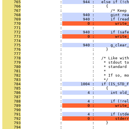
     765
                 :
         944 :   else if (!ch
     766
                 :             :     {
     767
                 :             :       /* Keep 
     768
                 :
         940 :       gint rea
     769
                 :
         940 :       if (read
     770
                 :
           0 :         write_
     771
                 :             :               
     772
                 :
         940 :       if (safe
     773
                 :
           0 :         write_
     774
                 :             :               
     775
                 :
         940 :       g_clear_
     776
                 :             :     }
     777
                 :             : 
     778
                 :             :   /* Like with
     779
                 :             :    * stdout to
     780
                 :             :    * standard 
     781
                 :             :    *
     782
                 :             :    * If so, mo
     783
                 :             :    */
     784
                 :
        1004 :   if (IS_STD_F
     785
                 :             :     {
     786
                 :
           4 :       int old_
     787
                 :             : 
     788
                 :
           4 :       if (!rel
     789
                 :
           0 :         write_
     790
                 :             : 
     791
                 :
           4 :       if (stde
     792
                 :
           0 :         stderr
     793
                 :             :     }
     794
                 :             : 