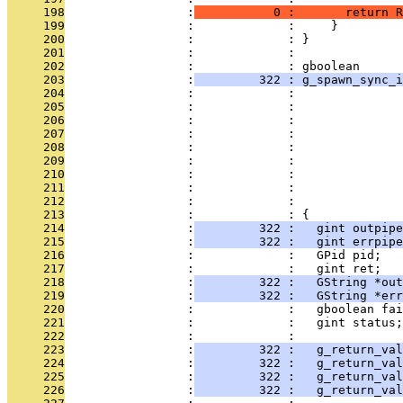
     198
                 :
           0 :       return R
     199
                 :             :     }
     200
                 :             : }
     201
                 :             : 
     202
                 :             : gboolean
     203
                 :
         322 : g_spawn_sync_i
     204
                 :             :               
     205
                 :             :               
     206
                 :             :               
     207
                 :             :               
     208
                 :             :               
     209
                 :             :               
     210
                 :             :               
     211
                 :             :               
     212
                 :             :               
     213
                 :             : {
     214
                 :
         322 :   gint outpipe
     215
                 :
         322 :   gint errpipe
     216
                 :             :   GPid pid;
     217
                 :             :   gint ret;
     218
                 :
         322 :   GString *out
     219
                 :
         322 :   GString *err
     220
                 :             :   gboolean fai
     221
                 :             :   gint status;
     222
                 :             :   
     223
                 :
         322 :   g_return_val
     224
                 :
         322 :   g_return_val
     225
                 :
         322 :   g_return_val
     226
                 :
         322 :   g_return_val