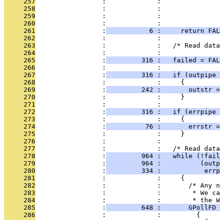
     257
                 :             :               
     258
                 :             :               
     259
                 :             :               
     260
                 :             :               
     261
                 :
           6 :     return FAL
     262
                 :             : 
     263
                 :             :   /* Read data
     264
                 :             :   
     265
                 :
         316 :   failed = FAL
     266
                 :             : 
     267
                 :
         316 :   if (outpipe 
     268
                 :             :     {
     269
                 :
         242 :       outstr 
     270
                 :             :     }
     271
                 :             :       
     272
                 :
         316 :   if (errpipe 
     273
                 :             :     {
     274
                 :
          76 :       errstr 
     275
                 :             :     }
     276
                 :             : 
     277
                 :             :   /* Read dat
     278
                 :
         964 :   while (!fail
     279
                 :
         964 :          (outp
     280
                 :
         334 :           errp
     281
                 :             :     {
     282
                 :             :       /* Any n
     283
                 :             :        * We ca
     284
                 :             :        * the W
     285
                 :
         648 :       GPollFD 
     286
                 :             :         {