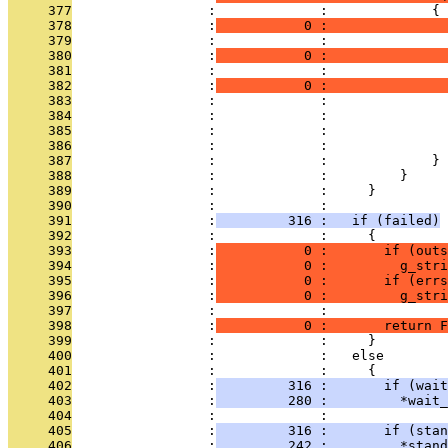
     377
                 :             :             {
     378
                 :
           0 :               
     379
                 :             : 
     380
                 :
           0 :               
     381
                 :             :               
     382
                 :
           0 :               
     383
                 :             :               
     384
                 :             :              
     385
                 :             :               
     386
                 :             :               
     387
                 :             :             }
     388
                 :             :         }
     389
                 :             :     }
     390
                 :             :   
     391
                 :
         316 :   if (failed)
     392
                 :             :     {
     393
                 :
           0 :       if (outs
     394
                 :
           0 :         g_stri
     395
                 :
           0 :       if (errs
     396
                 :
           0 :         g_stri
     397
                 :             : 
     398
                 :
           0 :       return F
     399
                 :             :     }
     400
                 :             :   else
     401
                 :             :     {
     402
                 :
         316 :       if (wait
     403
                 :
         280 :         *wait_
     404
                 :             :       
     405
                 :
         316 :       if (stan
     406
                 :
         242 :         *stand