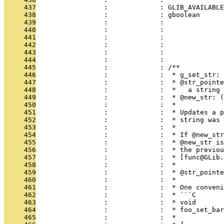
     437
                 :             : GLIB_AVAILABLE
     438
                 :             : gboolean      
     439
                 :             :               
     440
                 :             :               
     441
                 :             :               
     442
                 :             :               
     443
                 :             :               
     444
                 :             : 
     445
                 :             : /**
     446
                 :             :  * g_set_str: 
     447
                 :             :  * @str_pointe
     448
                 :             :  *   a string 
     449
                 :             :  * @new_str: (
     450
                 :             :  *
     451
                 :             :  * Updates a p
     452
                 :             :  * string was 
     453
                 :             :  *
     454
                 :             :  * If @new_str
     455
                 :             :  * @new_str is
     456
                 :             :  * the previou
     457
                 :             :  * [func@GLib.
     458
                 :             :  *
     459
                 :             :  * @str_pointe
     460
                 :             :  *
     461
                 :             :  * One conveni
     462
                 :             :  * ```C
     463
                 :             :  * void
     464
                 :             :  * foo_set_bar
     465
                 :             :  *            