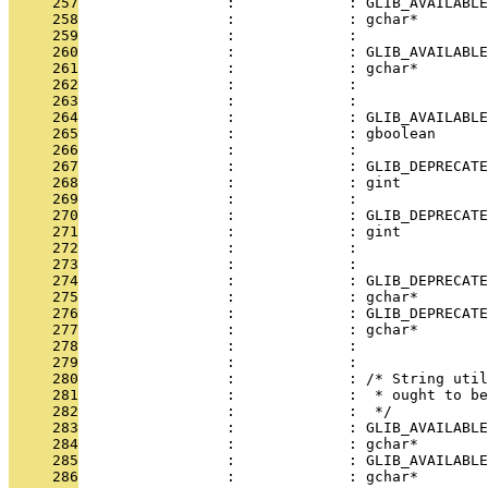
     257
                 :             : GLIB_AVAILABLE
     258
                 :             : gchar*        
     259
                 :             :               
     260
                 :             : GLIB_AVAILABLE
     261
                 :             : gchar*        
     262
                 :             :               
     263
                 :             : 
     264
                 :             : GLIB_AVAILABLE
     265
                 :             : gboolean      
     266
                 :             : 
     267
                 :             : GLIB_DEPRECATE
     268
                 :             : gint         
     269
                 :             :               
     270
                 :             : GLIB_DEPRECATE
     271
                 :             : gint         
     272
                 :             :              
     273
                 :             :              
     274
                 :             : GLIB_DEPRECATE
     275
                 :             : gchar*        
     276
                 :             : GLIB_DEPRECATE
     277
                 :             : gchar*        
     278
                 :             : 
     279
                 :             : 
     280
                 :             : /* String util
     281
                 :             :  * ought to be
     282
                 :             :  */
     283
                 :             : GLIB_AVAILABLE
     284
                 :             : gchar*        
     285
                 :             : GLIB_AVAILABLE
     286
                 :             : gchar*        