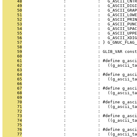
      48
                 :             :   G_ASCII_CNTR
      49
                 :             :   G_ASCII_DIGI
      50
                 :             :   G_ASCII_GRAP
      51
                 :             :   G_ASCII_LOWE
      52
                 :             :   G_ASCII_PRIN
      53
                 :             :   G_ASCII_PUNC
      54
                 :             :   G_ASCII_SPAC
      55
                 :             :   G_ASCII_UPPE
      56
                 :             :   G_ASCII_XDIG
      57
                 :             : } G_GNUC_FLAG_
      58
                 :             : 
      59
                 :             : GLIB_VAR const
      60
                 :             : 
      61
                 :             : #define g_asci
      62
                 :             :   ((g_ascii_ta
      63
                 :             : 
      64
                 :             : #define g_asci
      65
                 :             :   ((g_ascii_ta
      66
                 :             : 
      67
                 :             : #define g_asci
      68
                 :             :   ((g_ascii_ta
      69
                 :             : 
      70
                 :             : #define g_asci
      71
                 :             :   ((g_ascii_ta
      72
                 :             : 
      73
                 :             : #define g_asci
      74
                 :             :   ((g_ascii_ta
      75
                 :             : 
      76
                 :             : #define g_asci
      77
                 :             :   ((g_ascii_ta