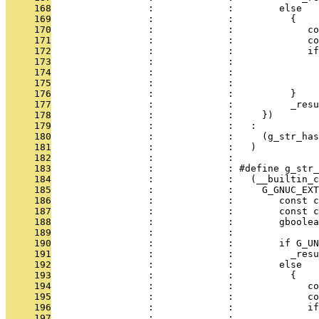
     168
                 :             :        else   
     169
                 :             :          {    
     170
                 :             :             co
     171
                 :             :             co
     172
                 :             :             if
     173
                 :             :               
     174
                 :             :               
     175
                 :             :               
     176
                 :             :          }    
     177
                 :             :          _resu
     178
                 :             :     })        
     179
                 :             :   :           
     180
                 :             :     (g_str_has
     181
                 :             :   )
     182
                 :             : 
     183
                 :             : #define g_str_
     184
                 :             :   (__builtin_c
     185
                 :             :     G_GNUC_EXT
     186
                 :             :        const c
     187
                 :             :        const c
     188
                 :             :        gboolea
     189
                 :             :               
     190
                 :             :        if G_UN
     191
                 :             :          _resu
     192
                 :             :        else   
     193
                 :             :          {    
     194
                 :             :             co
     195
                 :             :             co
     196
                 :             :             if
     197
                 :             :               