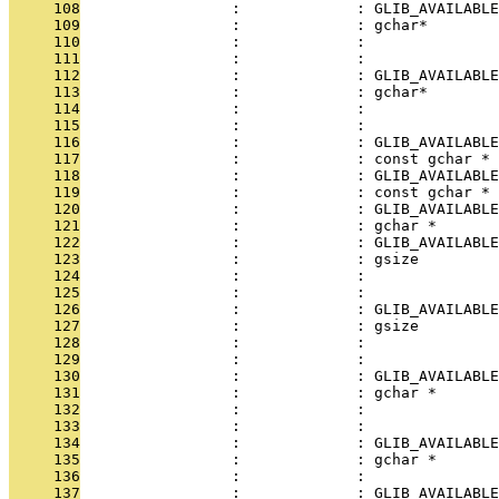
     108
                 :             : GLIB_AVAILABLE
     109
                 :             : gchar*        
     110
                 :             :               
     111
                 :             :               
     112
                 :             : GLIB_AVAILABLE
     113
                 :             : gchar*        
     114
                 :             :               
     115
                 :             :               
     116
                 :             : GLIB_AVAILABLE
     117
                 :             : const gchar * 
     118
                 :             : GLIB_AVAILABLE
     119
                 :             : const gchar * 
     120
                 :             : GLIB_AVAILABLE
     121
                 :             : gchar *       
     122
                 :             : GLIB_AVAILABLE
     123
                 :             : gsize         
     124
                 :             :               
     125
                 :             :               
     126
                 :             : GLIB_AVAILABLE
     127
                 :             : gsize         
     128
                 :             :               
     129
                 :             :               
     130
                 :             : GLIB_AVAILABLE
     131
                 :             : gchar *       
     132
                 :             :               
     133
                 :             :               
     134
                 :             : GLIB_AVAILABLE
     135
                 :             : gchar *       
     136
                 :             :               
     137
                 :             : GLIB_AVAILABLE