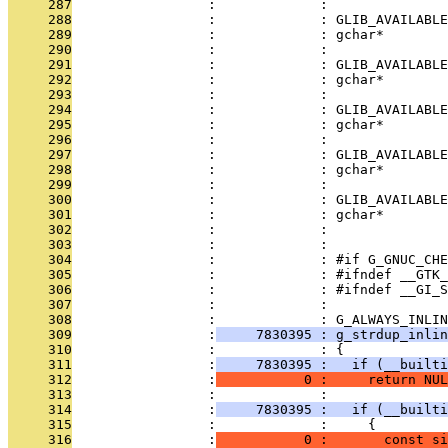
     287
                 :             :               
     288
                 :             : GLIB_AVAILABLE
     289
                 :             : gchar*        
     290
                 :             :               
     291
                 :             : GLIB_AVAILABLE
     292
                 :             : gchar*        
     293
                 :             :               
     294
                 :             : GLIB_AVAILABLE
     295
                 :             : gchar*        
     296
                 :             :               
     297
                 :             : GLIB_AVAILABLE
     298
                 :             : gchar*        
     299
                 :             :               
     300
                 :             : GLIB_AVAILABLE
     301
                 :             : gchar*        
     302
                 :             :               
     303
                 :             : 
     304
                 :             : #if G_GNUC_CHE
     305
                 :             : #ifndef __GTK_
     306
                 :             : #ifndef __GI_S
     307
                 :             : 
     308
                 :             : G_ALWAYS_INLIN
     309
                 :
     7830395 : g_strdup_inlin
     310
                 :             : {
     311
                 :
     7830395 :   if (__builti
     312
                 :
           0 :     return NUL
     313
                 :             : 
     314
                 :
     7830395 :   if (__builti
     315
                 :             :     {
     316
                 :
           0 :       const si