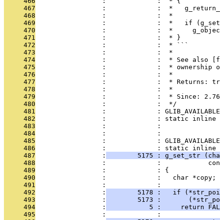
     466
                 :             :  * {
     467
                 :             :  *   g_return
     468
                 :             :  *
     469
                 :             :  *   if (g_set
     470
                 :             :  *     g_objec
     471
                 :             :  * }
     472
                 :             :  * ```
     473
                 :             :  *
     474
                 :             :  * See also [f
     475
                 :             :  * ownership o
     476
                 :             :  *
     477
                 :             :  * Returns: tr
     478
                 :             :  *
     479
                 :             :  * Since: 2.76
     480
                 :             :  */
     481
                 :             : GLIB_AVAILABLE
     482
                 :             : static inline 
     483
                 :             :              
     484
                 :             : 
     485
                 :             : GLIB_AVAILABLE
     486
                 :             : static inline 
     487
                 :
        5175 : g_set_str (cha
     488
                 :             :            con
     489
                 :             : {
     490
                 :             :   char *copy;
     491
                 :             : 
     492
                 :
        5178 :   if (*str_poi
     493
                 :
        5173 :       (*str_po
     494
                 :
           5 :     return FAL
     495
                 :             : 