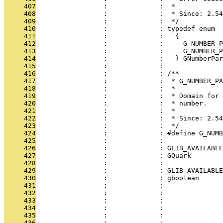
     407
                 :             :  *
     408
                 :             :  * Since: 2.54
     409
                 :             :  */
     410
                 :             : typedef enum
     411
                 :             :   {
     412
                 :             :     G_NUMBER_P
     413
                 :             :     G_NUMBER_P
     414
                 :             :   } GNumberPar
     415
                 :             : 
     416
                 :             : /**
     417
                 :             :  * G_NUMBER_PA
     418
                 :             :  *
     419
                 :             :  * Domain for 
     420
                 :             :  * number.
     421
                 :             :  *
     422
                 :             :  * Since: 2.54
     423
                 :             :  */
     424
                 :             : #define G_NUMB
     425
                 :             : 
     426
                 :             : GLIB_AVAILABLE
     427
                 :             : GQuark        
     428
                 :             : 
     429
                 :             : GLIB_AVAILABLE
     430
                 :             : gboolean      
     431
                 :             :               
     432
                 :             :               
     433
                 :             :               
     434
                 :             :               
     435
                 :             :               
     436
                 :             : 