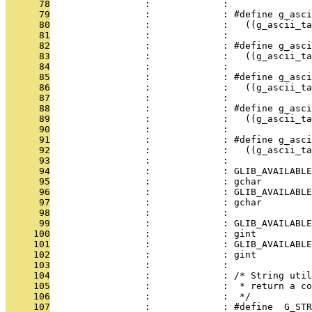
      78
                 :             : 
      79
                 :             : #define g_asci
      80
                 :             :   ((g_ascii_ta
      81
                 :             : 
      82
                 :             : #define g_asci
      83
                 :             :   ((g_ascii_ta
      84
                 :             : 
      85
                 :             : #define g_asci
      86
                 :             :   ((g_ascii_ta
      87
                 :             : 
      88
                 :             : #define g_asci
      89
                 :             :   ((g_ascii_ta
      90
                 :             : 
      91
                 :             : #define g_asci
      92
                 :             :   ((g_ascii_ta
      93
                 :             : 
      94
                 :             : GLIB_AVAILABLE
      95
                 :             : gchar         
      96
                 :             : GLIB_AVAILABLE
      97
                 :             : gchar         
      98
                 :             : 
      99
                 :             : GLIB_AVAILABLE
     100
                 :             : gint          
     101
                 :             : GLIB_AVAILABLE
     102
                 :             : gint          
     103
                 :             : 
     104
                 :             : /* String util
     105
                 :             :  * return a co
     106
                 :             :  */
     107
                 :             : #define  G_STR