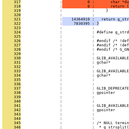
     317
                 :
           0 :       char *du
     318
                 :
           0 :       return (
     319
                 :             :     }
     320
                 :             : 
     321
                 :
    14364910 :   return g_str
     322
                 :
     7830395 : }
     323
                 :             : 
     324
                 :             : #define g_strd
     325
                 :             : 
     326
                 :             : #endif /* !def
     327
                 :             : #endif /* !def
     328
                 :             : #endif /* G_GN
     329
                 :             : 
     330
                 :             : GLIB_AVAILABLE
     331
                 :             : gchar*        
     332
                 :             : 
     333
                 :             : GLIB_AVAILABLE
     334
                 :             : gchar*        
     335
                 :             :               
     336
                 :             : 
     337
                 :             : GLIB_DEPRECATE
     338
                 :             : gpointer      
     339
                 :             :               
     340
                 :             : 
     341
                 :             : GLIB_AVAILABLE
     342
                 :             : gpointer      
     343
                 :             :               
     344
                 :             : 
     345
                 :             : /* NULL termin
     346
                 :             :  * g_strsplit(