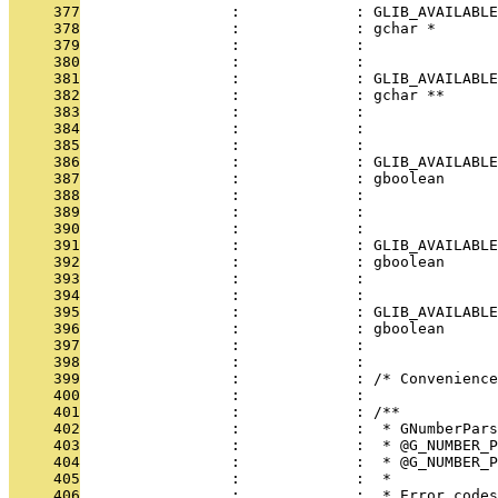
     377
                 :             : GLIB_AVAILABLE
     378
                 :             : gchar *       
     379
                 :             :               
     380
                 :             : 
     381
                 :             : GLIB_AVAILABLE
     382
                 :             : gchar **      
     383
                 :             :               
     384
                 :             :               
     385
                 :             : 
     386
                 :             : GLIB_AVAILABLE
     387
                 :             : gboolean      
     388
                 :             :               
     389
                 :             :              
     390
                 :             : 
     391
                 :             : GLIB_AVAILABLE
     392
                 :             : gboolean      
     393
                 :             :               
     394
                 :             : 
     395
                 :             : GLIB_AVAILABLE
     396
                 :             : gboolean      
     397
                 :             :               
     398
                 :             : 
     399
                 :             : /* Convenience
     400
                 :             : 
     401
                 :             : /**
     402
                 :             :  * GNumberPars
     403
                 :             :  * @G_NUMBER_P
     404
                 :             :  * @G_NUMBER_P
     405
                 :             :  *
     406
                 :             :  * Error codes