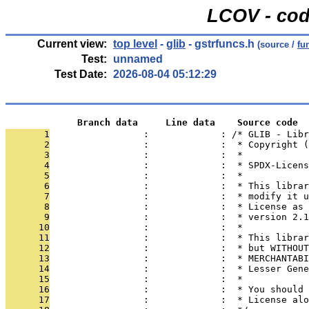
LCOV - cod
Current view:
top level
-
glib
- gstrfuncs.h
(source /
fu
Test:
unnamed
Test Date:
2026-08-04 05:12:29
             Branch data     Line data    Source code
       1
                 :             : /* GLIB - Libr
       2
                 :             :  * Copyright (
       3
                 :             :  *
       4
                 :             :  * SPDX-Licens
       5
                 :             :  *
       6
                 :             :  * This librar
       7
                 :             :  * modify it u
       8
                 :             :  * License as 
       9
                 :             :  * version 2.1
      10
                 :             :  *
      11
                 :             :  * This librar
      12
                 :             :  * but WITHOUT
      13
                 :             :  * MERCHANTABI
      14
                 :             :  * Lesser Gene
      15
                 :             :  *
      16
                 :             :  * You should 
      17
                 :             :  * License alo