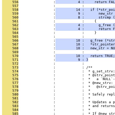
     556
                 :
           4 :     return FAL
     557
                 :             : 
     558
                 :
          14 :   if (*str_poi
     559
                 :
           9 :       new_str 
     560
                 :
           8 :       strcmp (
     561
                 :             :     {
     562
                 :
           4 :       g_free (
     563
                 :
           4 :       return F
     564
                 :             :     }
     565
                 :             : 
     566
                 :
          10 :   g_free (*str
     567
                 :
          10 :   *str_pointer
     568
                 :
          10 :   new_str = NU
     569
                 :             : 
     570
                 :
          10 :   return TRUE;
     571
                 :
           9 : }
     572
                 :             : 
     573
                 :             : /**
     574
                 :             :  * g_set_strv:
     575
                 :             :  * @strv_point
     576
                 :             :  *   a `NULL`-
     577
                 :             :  * @new_strv: 
     578
                 :             :  *   @strv_poi
     579
                 :             :  *
     580
                 :             :  * Safely repl
     581
                 :             :  *
     582
                 :             :  * Updates a p
     583
                 :             :  * and returns
     584
                 :             :  *
     585
                 :             :  * If @new_str