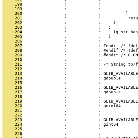
     198
                 :             :               
     199
                 :             :               
     200
                 :             :          }    
     201
                 :             :          _resu
     202
                 :             :     })        
     203
                 :             :   :           
     204
                 :             :     (g_str_has
     205
                 :             :   )
     206
                 :             : 
     207
                 :             : #endif /* !def
     208
                 :             : #endif /* !def
     209
                 :             : #endif /* G_GN
     210
                 :             : 
     211
                 :             : /* String to/f
     212
                 :             : 
     213
                 :             : GLIB_AVAILABLE
     214
                 :             : gdouble       
     215
                 :             :               
     216
                 :             : GLIB_AVAILABLE
     217
                 :             : gdouble       
     218
                 :             :               
     219
                 :             : GLIB_AVAILABLE
     220
                 :             : guint64       
     221
                 :             :               
     222
                 :             :               
     223
                 :             : GLIB_AVAILABLE
     224
                 :             : gint64        
     225
                 :             :               
     226
                 :             :               