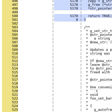
     496
                 :
        5170 :   copy = g_str
     497
                 :
        5170 :   g_free (*str
     498
                 :
        5170 :   *str_pointer
     499
                 :             : 
     500
                 :
        5170 :   return TRUE;
     501
                 :
           8 : }
     502
                 :             : 
     503
                 :             : /**
     504
                 :             :  * g_set_str_t
     505
                 :             :  * @str_pointe
     506
                 :             :  *   a string 
     507
                 :             :  * @new_str: (
     508
                 :             :  *
     509
                 :             :  * Updates a p
     510
                 :             :  * string was 
     511
                 :             :  *
     512
                 :             :  * If @new_str
     513
                 :             :  * leave @str_
     514
                 :             :  * to @str_poi
     515
                 :             :  * freed with 
     516
                 :             :  *
     517
                 :             :  * @str_pointe
     518
                 :             :  *
     519
                 :             :  * One conveni
     520
                 :             :  * ```C
     521
                 :             :  * void
     522
                 :             :  * foo_set_bar
     523
                 :             :  *            
     524
                 :             :  * {
     525
                 :             :  *   g_autofre