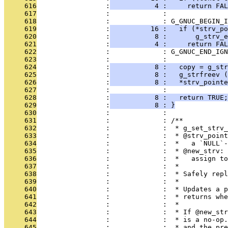
     616
                 :
           4 :     return FAL
     617
                 :             : 
     618
                 :             : G_GNUC_BEGIN_I
     619
                 :
          16 :   if (*strv_po
     620
                 :
           8 :       g_strv_e
     621
                 :
           4 :     return FAL
     622
                 :             : G_GNUC_END_IGN
     623
                 :             : 
     624
                 :
           8 :   copy = g_str
     625
                 :
           8 :   g_strfreev (
     626
                 :
           8 :   *strv_pointe
     627
                 :             : 
     628
                 :
           8 :   return TRUE;
     629
                 :
           8 : }
     630
                 :             : 
     631
                 :             : /**
     632
                 :             :  * g_set_strv_
     633
                 :             :  * @strv_point
     634
                 :             :  *   a `NULL`-
     635
                 :             :  * @new_strv: 
     636
                 :             :  *   assign to
     637
                 :             :  *
     638
                 :             :  * Safely repl
     639
                 :             :  *
     640
                 :             :  * Updates a p
     641
                 :             :  * returns whe
     642
                 :             :  *
     643
                 :             :  * If @new_str
     644
                 :             :  * is a no-op.
     645
                 :             :  * and the pre