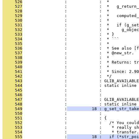
     526
                 :             :  *
     527
                 :             :  *   g_return
     528
                 :             :  *
     529
                 :             :  *   computed_
     530
                 :             :  *
     531
                 :             :  *   if (g_set
     532
                 :             :  *     g_objec
     533
                 :             :  * }
     534
                 :             :  * ```
     535
                 :             :  *
     536
                 :             :  * See also [f
     537
                 :             :  * @new_str.
     538
                 :             :  *
     539
                 :             :  * Returns: tr
     540
                 :             :  *
     541
                 :             :  * Since: 2.90
     542
                 :             :  */
     543
                 :             : GLIB_AVAILABLE
     544
                 :             : static inline 
     545
                 :             :               
     546
                 :             : 
     547
                 :             : GLIB_AVAILABLE
     548
                 :             : static inline 
     549
                 :
          18 : g_set_str_tak
     550
                 :             :               
     551
                 :             : {
     552
                 :             :   /* You could
     553
                 :             :    * really sh
     554
                 :             :    * transfer.
     555
                 :
          18 :   if (*str_poi