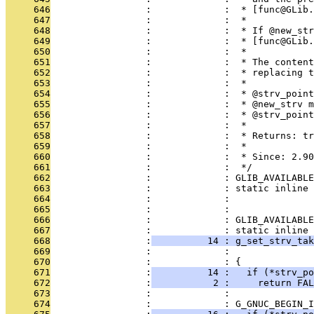
     646
                 :             :  * [func@GLib.
     647
                 :             :  *
     648
                 :             :  * If @new_str
     649
                 :             :  * [func@GLib.
     650
                 :             :  *
     651
                 :             :  * The content
     652
                 :             :  * replacing t
     653
                 :             :  *
     654
                 :             :  * @strv_point
     655
                 :             :  * @new_strv m
     656
                 :             :  * @strv_point
     657
                 :             :  *
     658
                 :             :  * Returns: tr
     659
                 :             :  *
     660
                 :             :  * Since: 2.90
     661
                 :             :  */
     662
                 :             : GLIB_AVAILABLE
     663
                 :             : static inline 
     664
                 :             :               
     665
                 :             : 
     666
                 :             : GLIB_AVAILABLE
     667
                 :             : static inline 
     668
                 :
          14 : g_set_strv_tak
     669
                 :             :               
     670
                 :             : {
     671
                 :
          14 :   if (*strv_po
     672
                 :
           2 :     return FAL
     673
                 :             : 
     674
                 :             : G_GNUC_BEGIN_I