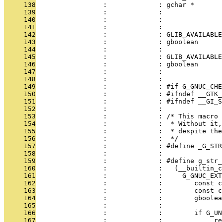
     138
                 :             : gchar *       
     139
                 :             :               
     140
                 :             :               
     141
                 :             : 
     142
                 :             : GLIB_AVAILABLE
     143
                 :             : gboolean      
     144
                 :             :               
     145
                 :             : GLIB_AVAILABLE
     146
                 :             : gboolean      
     147
                 :             :               
     148
                 :             : 
     149
                 :             : #if G_GNUC_CHE
     150
                 :             : #ifndef __GTK_
     151
                 :             : #ifndef __GI_S
     152
                 :             : 
     153
                 :             : /* This macro 
     154
                 :             :  * Without it,
     155
                 :             :  * despite the
     156
                 :             :  */
     157
                 :             : #define _G_STR
     158
                 :             : 
     159
                 :             : #define g_str_
     160
                 :             :   (__builtin_c
     161
                 :             :     G_GNUC_EXT
     162
                 :             :        const c
     163
                 :             :        const c
     164
                 :             :        gboolea
     165
                 :             :               
     166
                 :             :        if G_UN
     167
                 :             :            _re