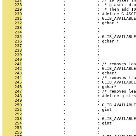
     227
                 :             : /* 29 bytes sh
     228
                 :             :  * g_ascii_dto
     229
                 :             :  * Then add 10
     230
                 :             : #define G_ASCI
     231
                 :             : GLIB_AVAILABLE
     232
                 :             : gchar *       
     233
                 :             :               
     234
                 :             :               
     235
                 :             : GLIB_AVAILABLE
     236
                 :             : gchar *       
     237
                 :             :               
     238
                 :             :               
     239
                 :             :               
     240
                 :             : 
     241
                 :             : /* removes lea
     242
                 :             : GLIB_AVAILABLE
     243
                 :             : gchar*        
     244
                 :             : /* removes tra
     245
                 :             : GLIB_AVAILABLE
     246
                 :             : gchar*        
     247
                 :             : /* removes lea
     248
                 :             : #define g_strs
     249
                 :             : 
     250
                 :             : GLIB_AVAILABLE
     251
                 :             : gint          
     252
                 :             :               
     253
                 :             : GLIB_AVAILABLE
     254
                 :             : gint          
     255
                 :             :               
     256
                 :             :               