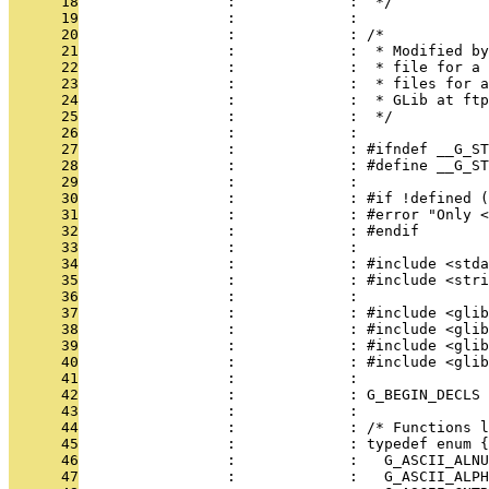
      18
                 :             :  */
      19
                 :             : 
      20
                 :             : /*
      21
                 :             :  * Modified by
      22
                 :             :  * file for a 
      23
                 :             :  * files for a
      24
                 :             :  * GLib at ftp
      25
                 :             :  */
      26
                 :             : 
      27
                 :             : #ifndef __G_ST
      28
                 :             : #define __G_ST
      29
                 :             : 
      30
                 :             : #if !defined (
      31
                 :             : #error "Only <
      32
                 :             : #endif
      33
                 :             : 
      34
                 :             : #include <stda
      35
                 :             : #include <stri
      36
                 :             : 
      37
                 :             : #include <glib
      38
                 :             : #include <glib
      39
                 :             : #include <glib
      40
                 :             : #include <glib
      41
                 :             : 
      42
                 :             : G_BEGIN_DECLS
      43
                 :             : 
      44
                 :             : /* Functions l
      45
                 :             : typedef enum {
      46
                 :             :   G_ASCII_ALNU
      47
                 :             :   G_ASCII_ALPH