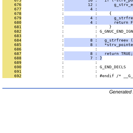
     675
                 :
          16 :   if (*strv_po
     676
                 :
          12 :       g_strv_e
     677
                 :
           4 :              
     678
                 :             :     {
     679
                 :
           4 :       g_strfre
     680
                 :
           4 :       return F
     681
                 :             :     }
     682
                 :             : G_GNUC_END_IGN
     683
                 :             : 
     684
                 :
           8 :   g_strfreev (
     685
                 :
           8 :   *strv_pointe
     686
                 :             : 
     687
                 :
           8 :   return TRUE;
     688
                 :
           7 : }
     689
                 :             : 
     690
                 :             : G_END_DECLS
     691
                 :             : 
     692
                 :             : #endif /* __G_
Generated 