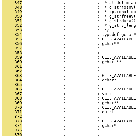
     347
                 :             :  * at delim an
     348
                 :             :  * g_strjoinv(
     349
                 :             :  * optional se
     350
                 :             :  * g_strfreev(
     351
                 :             :  * g_strdupv(
     352
                 :             :  * g_strv_leng
     353
                 :             :  */
     354
                 :             : typedef gchar*
     355
                 :             : GLIB_AVAILABLE
     356
                 :             : gchar**       
     357
                 :             :               
     358
                 :             :               
     359
                 :             : GLIB_AVAILABLE
     360
                 :             : gchar **      
     361
                 :             :               
     362
                 :             :               
     363
                 :             : GLIB_AVAILABLE
     364
                 :             : gchar*        
     365
                 :             :               
     366
                 :             : GLIB_AVAILABLE
     367
                 :             : void          
     368
                 :             : GLIB_AVAILABLE
     369
                 :             : gchar**       
     370
                 :             : GLIB_AVAILABLE
     371
                 :             : guint         
     372
                 :             : 
     373
                 :             : GLIB_AVAILABLE
     374
                 :             : gchar*        
     375
                 :             :               
     376
                 :             : 