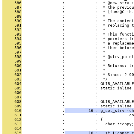
     586
                 :             :  * @new_strv i
     587
                 :             :  * the previou
     588
                 :             :  * [func@GLib.
     589
                 :             :  *
     590
                 :             :  * The content
     591
                 :             :  * replacing t
     592
                 :             :  *
     593
                 :             :  * This functi
     594
                 :             :  * pointers fr
     595
                 :             :  * a replaceme
     596
                 :             :  * them before
     597
                 :             :  *
     598
                 :             :  * @strv_point
     599
                 :             :  *
     600
                 :             :  * Returns: tr
     601
                 :             :  *
     602
                 :             :  * Since: 2.90
     603
                 :             :  */
     604
                 :             : GLIB_AVAILABLE
     605
                 :             : static inline 
     606
                 :             :               
     607
                 :             : 
     608
                 :             : GLIB_AVAILABLE
     609
                 :             : static inline 
     610
                 :
          16 : g_set_strv (ch
     611
                 :             :             co
     612
                 :             : {
     613
                 :             :   char **copy;
     614
                 :             : 
     615
                 :
          16 :   if ((const c