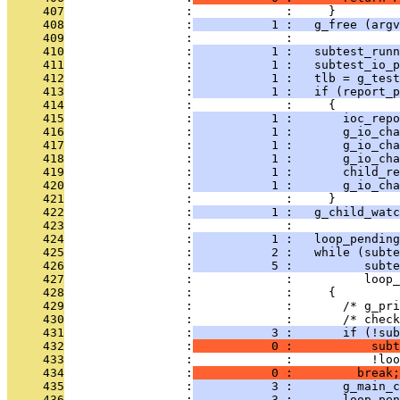
     407
                 :             :     }
     408
                 :
           1 :   g_free (argv
     409
                 :             : 
     410
                 :
           1 :   subtest_runn
     411
                 :
           1 :   subtest_io_p
     412
                 :
           1 :   tlb = g_test
     413
                 :
           1 :   if (report_p
     414
                 :             :     {
     415
                 :
           1 :       ioc_repo
     416
                 :
           1 :       g_io_cha
     417
                 :
           1 :       g_io_cha
     418
                 :
           1 :       g_io_ch
     419
                 :
           1 :       child_re
     420
                 :
           1 :       g_io_cha
     421
                 :             :     }
     422
                 :
           1 :   g_child_watc
     423
                 :             : 
     424
                 :
           1 :   loop_pending
     425
                 :
           2 :   while (subte
     426
                 :
           5 :          subte
     427
                 :             :          loop_
     428
                 :             :     {
     429
                 :             :       /* g_pri
     430
                 :             :       /* check
     431
                 :
           3 :       if (!sub
     432
                 :
           0 :           subt
     433
                 :             :           !loo
     434
                 :
           0 :         break;
     435
                 :
           3 :       g_main_c
     436
                 :
           3 :       loop_pen