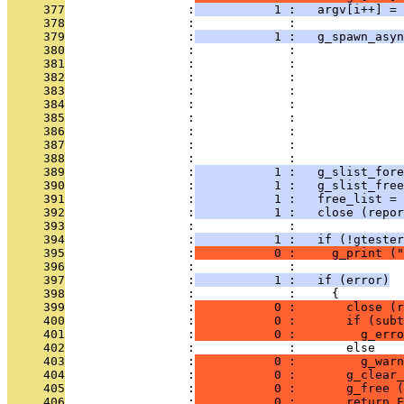
     377
                 :
           1 :   argv[i++] = 
     378
                 :             : 
     379
                 :
           1 :   g_spawn_asyn
     380
                 :             :               
     381
                 :             :               
     382
                 :             :               
     383
                 :             :               
     384
                 :             :               
     385
                 :             :               
     386
                 :             :               
     387
                 :             :               
     388
                 :             :               
     389
                 :
           1 :   g_slist_fore
     390
                 :
           1 :   g_slist_free
     391
                 :
           1 :   free_list = 
     392
                 :
           1 :   close (repor
     393
                 :             : 
     394
                 :
           1 :   if (!gtester
     395
                 :
           0 :     g_print ("
     396
                 :             : 
     397
                 :
           1 :   if (error)
     398
                 :             :     {
     399
                 :
           0 :       close (r
     400
                 :
           0 :       if (subt
     401
                 :
           0 :         g_erro
     402
                 :             :       else
     403
                 :
           0 :         g_war
     404
                 :
           0 :       g_clear_
     405
                 :
           0 :       g_free (
     406
                 :
           0 :       return F