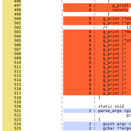
     496
                 :             :     {
     497
                 :
           0 :       g_print 
     498
                 :
           0 :       return;
     499
                 :             :     }
     500
                 :
           0 :   g_print ("Us
     501
                 :
           0 :   g_print ("gt
     502
                 :             :   /*        12
     503
                 :
           0 :   g_print ("He
     504
                 :
           0 :   g_print ("  
     505
                 :
           0 :   g_print ("Ut
     506
                 :
           0 :   g_print ("  
     507
                 :
           0 :   g_print (" 
     508
                 :
           0 :   g_print ("  
     509
                 :
           0 :   g_print ("  
     510
                 :
           0 :   g_print ("  
     511
                 :
           0 :   g_print ("  
     512
                 :
           0 :   g_print ("  
     513
                 :
           0 :   g_print ("  
     514
                 :
           0 :   g_print ("  
     515
                 :
           0 :   g_print ("  
     516
                 :
           0 :   g_print ("  
     517
                 :
           0 :   g_print (" 
     518
                 :             : }
     519
                 :             : 
     520
                 :             : static void
     521
                 :
           2 : parse_args (gi
     522
                 :             :             gc
     523
                 :             : {
     524
                 :
           2 :   guint argc =
     525
                 :
           2 :   gchar **argv