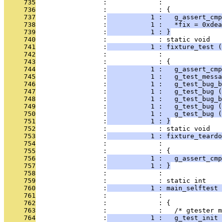
     735
                 :             :               
     736
                 :             : {
     737
                 :
           1 :   g_assert_cmp
     738
                 :
           1 :   *fix = 0xdea
     739
                 :
           1 : }
     740
                 :             : static void
     741
                 :
           1 : fixture_test (
     742
                 :             :               
     743
                 :             : {
     744
                 :
           1 :   g_assert_cmp
     745
                 :
           1 :   g_test_messa
     746
                 :
           1 :   g_test_bug_b
     747
                 :
           1 :   g_test_bug (
     748
                 :
           1 :   g_test_bug_b
     749
                 :
           1 :   g_test_bug (
     750
                 :
           1 :   g_test_bug (
     751
                 :
           1 : }
     752
                 :             : static void
     753
                 :
           1 : fixture_teardo
     754
                 :             :               
     755
                 :             : {
     756
                 :
           1 :   g_assert_cmp
     757
                 :
           1 : }
     758
                 :             : 
     759
                 :             : static int
     760
                 :
           1 : main_selftest 
     761
                 :             :               
     762
                 :             : {
     763
                 :             :   /* gtester m
     764
                 :
           1 :   g_test_init