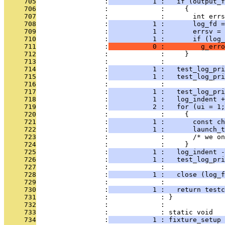
     705
                 :
           1 :   if (output_f
     706
                 :             :     {
     707
                 :             :       int errs
     708
                 :
           1 :       log_fd 
     709
                 :
           1 :       errsv = 
     710
                 :
           1 :       if (log_
     711
                 :
           0 :         g_erro
     712
                 :             :     }
     713
                 :             : 
     714
                 :
           1 :   test_log_pri
     715
                 :
           1 :   test_log_pri
     716
                 :             :               
     717
                 :
           1 :   test_log_pri
     718
                 :
           1 :   log_indent +
     719
                 :
           2 :   for (ui = 1;
     720
                 :             :     {
     721
                 :
           1 :       const ch
     722
                 :
           1 :       launch_t
     723
                 :             :       /* we on
     724
                 :             :     }
     725
                 :
           1 :   log_indent -
     726
                 :
           1 :   test_log_pri
     727
                 :             : 
     728
                 :
           1 :   close (log_f
     729
                 :             : 
     730
                 :
           1 :   return testc
     731
                 :             : }
     732
                 :             : 
     733
                 :             : static void
     734
                 :
           1 : fixture_setup 