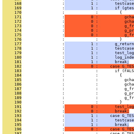
     168
                 :
           1 :       testcase
     169
                 :
           1 :       if (gtes
     170
                 :             :         {
     171
                 :
           0 :           gcha
     172
                 :
           0 :           gcha
     173
                 :
           0 :           g_fr
     174
                 :
           0 :           g_p
     175
                 :
           0 :           g_fr
     176
                 :             :         }
     177
                 :
           1 :       g_return
     178
                 :
           1 :       testcase
     179
                 :
           1 :       test_log
     180
                 :
           1 :       log_inde
     181
                 :
           1 :       break;
     182
                 :
           0 :     case G_TES
     183
                 :             :       if (FALS
     184
                 :             :         {
     185
                 :             :           gcha
     186
                 :             :           gcha
     187
                 :             :           g_fr
     188
                 :             :           g_pr
     189
                 :             :           g_fr
     190
                 :             :         }
     191
                 :
           0 :       test_log
     192
                 :
           0 :       break;
     193
                 :
           1 :     case G_TES
     194
                 :
           1 :       testcas
     195
                 :
           1 :       break;
     196
                 :
           0 :     case G_TES
     197
                 :             :     case G_TES