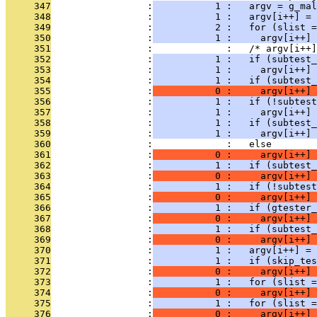
     347
                 :
           1 :   argv = g_mal
     348
                 :
           1 :   argv[i++] = 
     349
                 :
           2 :   for (slist =
     350
                 :
           1 :     argv[i++] 
     351
                 :             :   /* argv[i++]
     352
                 :
           1 :   if (subtest_
     353
                 :
           1 :     argv[i++] 
     354
                 :
           1 :   if (subtest_
     355
                 :
           0 :     argv[i++] 
     356
                 :
           1 :   if (!subtest
     357
                 :
           1 :     argv[i++] 
     358
                 :
           1 :   if (subtest_
     359
                 :
           1 :     argv[i++] 
     360
                 :             :   else
     361
                 :
           0 :     argv[i++] 
     362
                 :
           1 :   if (subtest_
     363
                 :
           0 :     argv[i++] 
     364
                 :
           1 :   if (!subtest
     365
                 :
           0 :     argv[i++] 
     366
                 :
           1 :   if (gtester_
     367
                 :
           0 :     argv[i++] 
     368
                 :
           1 :   if (subtest_
     369
                 :
           0 :     argv[i++] 
     370
                 :
           1 :   argv[i++] =
     371
                 :
           1 :   if (skip_tes
     372
                 :
           0 :     argv[i++] 
     373
                 :
           1 :   for (slist =
     374
                 :
           0 :     argv[i++] 
     375
                 :
           1 :   for (slist =
     376
                 :
           0 :     argv[i++] 