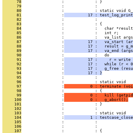
      78
                 :             : }
      79
                 :             : 
      80
                 :             : static void G_
      81
                 :
          17 : test_log_print
      82
                 :             :               
      83
                 :             : {
      84
                 :             :   char *result
      85
                 :             :   int r;
      86
                 :             :   va_list args
      87
                 :
          17 :   va_start (ar
      88
                 :
          17 :   result = g_m
      89
                 :
          17 :   va_end (args
      90
                 :             :   do
      91
                 :
          17 :     r = write 
      92
                 :
          17 :   while (r < 0
      93
                 :
          17 :   g_free (resu
      94
                 :
          17 : }
      95
                 :             : 
      96
                 :             : static void
      97
                 :
           0 : terminate (voi
      98
                 :             : {
      99
                 :
           0 :   kill (getpid
     100
                 :
           0 :   g_abort();
     101
                 :             : }
     102
                 :             : 
     103
                 :             : static void
     104
                 :
           1 : testcase_close
     105
                 :             :               
     106
                 :             :               
     107
                 :             : {