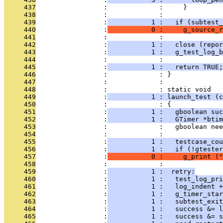
     437
                 :             :     }
     438
                 :             : 
     439
                 :
           1 :   if (subtest_
     440
                 :
           0 :     g_source_r
     441
                 :             : 
     442
                 :
           1 :   close (repor
     443
                 :
           1 :   g_test_log_b
     444
                 :             : 
     445
                 :
           1 :   return TRUE;
     446
                 :             : }
     447
                 :             : 
     448
                 :             : static void
     449
                 :
           1 : launch_test (c
     450
                 :             : {
     451
                 :
           1 :   gboolean suc
     452
                 :
           1 :   GTimer *btim
     453
                 :             :   gboolean nee
     454
                 :             : 
     455
                 :
           1 :   testcase_cou
     456
                 :
           1 :   if (!gtester
     457
                 :
           0 :     g_print ("
     458
                 :             : 
     459
                 :
           1 :  retry:
     460
                 :
           1 :   test_log_pri
     461
                 :
           1 :   log_indent +
     462
                 :
           1 :   g_timer_star
     463
                 :
           1 :   subtest_exit
     464
                 :
           1 :   success &= l
     465
                 :
           1 :   success &= s