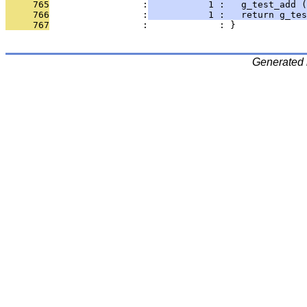
     765
                 :
           1 :   g_test_add (
     766
                 :
           1 :   return g_tes
     767
                 :             : }
Generated 