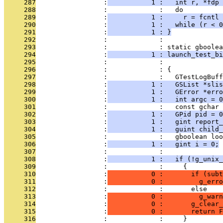
     287
                 :
           1 :   int r, *fdp 
     288
                 :             :   do
     289
                 :
           1 :     r = fcntl 
     290
                 :
           1 :   while (r < 0
     291
                 :
           1 : }
     292
                 :             : 
     293
                 :             : static gboolea
     294
                 :
           1 : launch_test_bi
     295
                 :             :               
     296
                 :             : {
     297
                 :             :   GTestLogBuff
     298
                 :
           1 :   GSList *sli
     299
                 :
           1 :   GError *erro
     300
                 :
           1 :   int argc = 0
     301
                 :             :   const gchar 
     302
                 :
           1 :   GPid pid = 0
     303
                 :
           1 :   gint report
     304
                 :
           1 :   guint child_
     305
                 :             :   gboolean loo
     306
                 :
           1 :   gint i = 0;
     307
                 :             : 
     308
                 :
           1 :   if (!g_unix_
     309
                 :             :     {
     310
                 :
           0 :       if (subt
     311
                 :
           0 :         g_erro
     312
                 :             :       else
     313
                 :
           0 :         g_warn
     314
                 :
           0 :       g_clear_
     315
                 :
           0 :       return F
     316
                 :             :     }