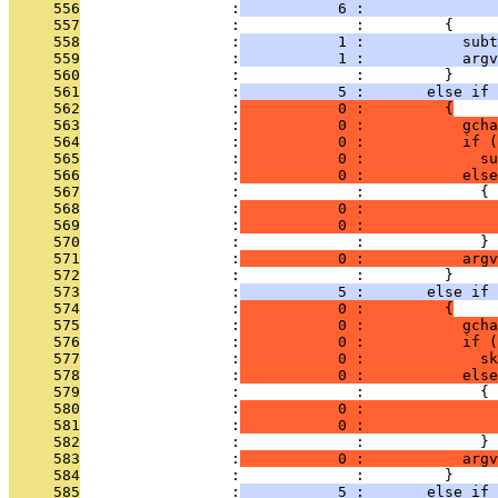
     556
                 :
           6 :               
     557
                 :             :         {
     558
                 :
           1 :           subt
     559
                 :
           1 :           argv
     560
                 :             :         }
     561
                 :
           5 :       else if 
     562
                 :
           0 :         {
     563
                 :
           0 :           gcha
     564
                 :
           0 :           if (
     565
                 :
           0 :             su
     566
                 :
           0 :           else
     567
                 :             :             {
     568
                 :
           0 :               
     569
                 :
           0 :               
     570
                 :             :             }
     571
                 :
           0 :           argv
     572
                 :             :         }
     573
                 :
           5 :       else if 
     574
                 :
           0 :         {
     575
                 :
           0 :           gcha
     576
                 :
           0 :           if (
     577
                 :
           0 :             sk
     578
                 :
           0 :           else
     579
                 :             :             {
     580
                 :
           0 :               
     581
                 :
           0 :               
     582
                 :             :             }
     583
                 :
           0 :           argv
     584
                 :             :         }
     585
                 :
           5 :       else if 