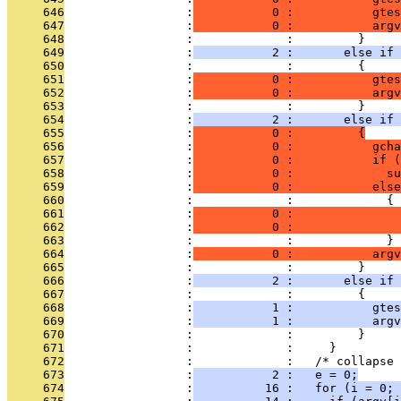
     646
                 :
           0 :           gtes
     647
                 :
           0 :           argv
     648
                 :             :         }
     649
                 :
           2 :       else if 
     650
                 :             :         {
     651
                 :
           0 :           gtes
     652
                 :
           0 :           argv
     653
                 :             :         }
     654
                 :
           2 :       else if 
     655
                 :
           0 :         {
     656
                 :
           0 :           gcha
     657
                 :
           0 :           if (
     658
                 :
           0 :             s
     659
                 :
           0 :           else
     660
                 :             :             {
     661
                 :
           0 :               
     662
                 :
           0 :              
     663
                 :             :             }
     664
                 :
           0 :           argv
     665
                 :             :         }
     666
                 :
           2 :       else if 
     667
                 :             :         {
     668
                 :
           1 :           gtes
     669
                 :
           1 :           argv
     670
                 :             :         }
     671
                 :             :     }
     672
                 :             :   /* collapse 
     673
                 :
           2 :   e = 0;
     674
                 :
          16 :   for (i = 0; 