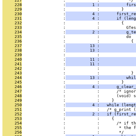
     227
                 :             :            */
     228
                 :
           1 :           firs
     229
                 :             :         }
     230
                 :
           4 :       first_re
     231
                 :
           4 :       if (leng
     232
                 :             :         {
     233
                 :             :           GTes
     234
                 :
           2 :           g_te
     235
                 :             :           do
     236
                 :             :             {
     237
                 :
          13 :               
     238
                 :
          13 :               
     239
                 :             :               
     240
                 :
          11 :               
     241
                 :
          11 :               
     242
                 :             :               
     243
                 :             :             }
     244
                 :
          13 :           whil
     245
                 :             :         }
     246
                 :
           4 :       g_clear_
     247
                 :             :       /* ignor
     248
                 :             :       (void) s
     249
                 :             :     }
     250
                 :
           4 :   while (lengt
     251
                 :             :   /* g_print (
     252
                 :
           2 :   if (first_re
     253
                 :             :     {
     254
                 :             :       /* if th
     255
                 :             :        * the 
     256
                 :             :        */