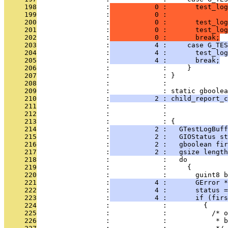
     198
                 :
           0 :       test_log
     199
                 :
           0 :               
     200
                 :
           0 :       test_log
     201
                 :
           0 :       test_log
     202
                 :
           0 :       break;
     203
                 :
           4 :     case G_TES
     204
                 :
           4 :       test_log
     205
                 :
           4 :       break;
     206
                 :             :     }
     207
                 :             : }
     208
                 :             : 
     209
                 :             : static gboolea
     210
                 :
           2 : child_report_c
     211
                 :             :               
     212
                 :             :               
     213
                 :             : {
     214
                 :
           2 :   GTestLogBuff
     215
                 :
           2 :   GIOStatus s
     216
                 :
           2 :   gboolean fir
     217
                 :
           2 :   gsize length
     218
                 :             :   do
     219
                 :             :     {
     220
                 :             :       guint8 b
     221
                 :
           4 :       GError *
     222
                 :
           4 :       status =
     223
                 :
           4 :       if (firs
     224
                 :             :         {
     225
                 :             :           /* o
     226
                 :             :            * b