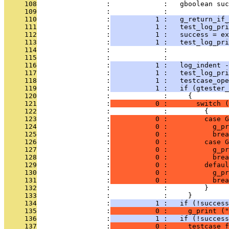
     108
                 :             :   gboolean suc
     109
                 :             : 
     110
                 :
           1 :   g_return_if_
     111
                 :
           1 :   test_log_pr
     112
                 :
           1 :   success = ex
     113
                 :
           1 :   test_log_pri
     114
                 :             :               
     115
                 :             :               
     116
                 :
           1 :   log_indent -
     117
                 :
           1 :   test_log_pri
     118
                 :
           1 :   testcase_ope
     119
                 :
           1 :   if (gtester_
     120
                 :             :     {
     121
                 :
           0 :       switch (
     122
                 :             :         {
     123
                 :
           0 :         case G
     124
                 :
           0 :           g_pr
     125
                 :
           0 :           brea
     126
                 :
           0 :         case G
     127
                 :
           0 :           g_pr
     128
                 :
           0 :           brea
     129
                 :
           0 :         defaul
     130
                 :
           0 :           g_pr
     131
                 :
           0 :           brea
     132
                 :             :         }
     133
                 :             :     }
     134
                 :
           1 :   if (!success
     135
                 :
           0 :     g_print ("
     136
                 :
           1 :   if (!success
     137
                 :
           0 :     testcase_f