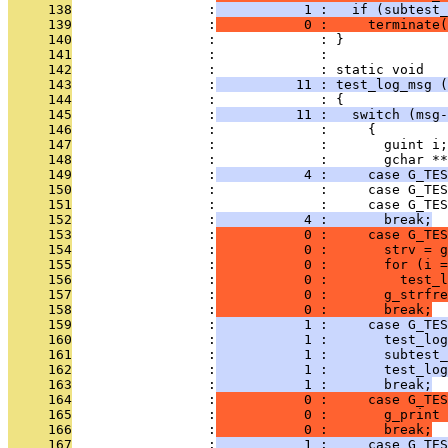
     138
                 :
           1 :   if (subtest_
     139
                 :
           0 :     terminate(
     140
                 :             : }
     141
                 :             : 
     142
                 :             : static void
     143
                 :
          11 : test_log_msg (
     144
                 :             : {
     145
                 :
          11 :   switch (msg-
     146
                 :             :     {
     147
                 :             :       guint i;
     148
                 :             :       gchar **
     149
                 :
           4 :     case G_TES
     150
                 :             :     case G_TES
     151
                 :             :     case G_TES
     152
                 :
           4 :       break;
     153
                 :
           0 :     case G_TES
     154
                 :
           0 :       strv = 
     155
                 :
           0 :       for (i =
     156
                 :
           0 :         test_l
     157
                 :
           0 :       g_strfre
     158
                 :
           0 :       break;
     159
                 :
           1 :     case G_TES
     160
                 :
           1 :       test_lo
     161
                 :
           1 :       subtest_
     162
                 :
           1 :       test_log
     163
                 :
           1 :       break;
     164
                 :
           0 :     case G_TES
     165
                 :
           0 :       g_print
     166
                 :
           0 :       break;
     167
                 :
           1 :     case G_TES