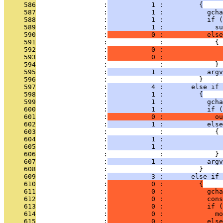
     586
                 :
           1 :         {
     587
                 :
           1 :           gcha
     588
                 :
           1 :           if (
     589
                 :
           1 :             su
     590
                 :
           0 :           else
     591
                 :             :             {
     592
                 :
           0 :               
     593
                 :
           0 :               
     594
                 :             :             }
     595
                 :
           1 :           argv
     596
                 :             :         }
     597
                 :
           4 :       else if 
     598
                 :
           1 :         {
     599
                 :
           1 :           gcha
     600
                 :
           1 :           if (
     601
                 :
           0 :             o
     602
                 :
           1 :           else
     603
                 :             :             {
     604
                 :
           1 :               
     605
                 :
           1 :              
     606
                 :             :             }
     607
                 :
           1 :           argv
     608
                 :             :         }
     609
                 :
           3 :       else if 
     610
                 :
           0 :         {
     611
                 :
           0 :           gcha
     612
                 :
           0 :           cons
     613
                 :
           0 :           if (
     614
                 :
           0 :             mo
     615
                 :
           0 :           else