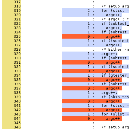
     317
                 :             : 
     318
                 :             :   /* setup arg
     319
                 :
           2 :   for (slist =
     320
                 :
           1 :     argc++;
     321
                 :             :   /* argc++; *
     322
                 :
           1 :   if (subtest_
     323
                 :
           1 :     argc++;
     324
                 :
           1 :   if (subtest_
     325
                 :
           0 :     argc++;
     326
                 :
           1 :   if (!subtest
     327
                 :
           1 :     argc++;
     328
                 :             :   /* Either -m
     329
                 :
           1 :   argc++;
     330
                 :
           1 :   if (subtest_
     331
                 :
           0 :     argc++;
     332
                 :
           1 :   if (!subtest
     333
                 :
           0 :     argc++;
     334
                 :
           1 :   if (gtester_
     335
                 :
           0 :     argc++;
     336
                 :
           1 :   if (subtest_
     337
                 :
           0 :     argc++;
     338
                 :
           1 :   argc++;
     339
                 :
           1 :   if (skip_tes
     340
                 :
           0 :     argc++;
     341
                 :
           1 :   for (slist =
     342
                 :
           0 :     argc++;
     343
                 :
           1 :   for (slist =
     344
                 :
           0 :     argc++;
     345
                 :             : 
     346
                 :             :   /* setup arg