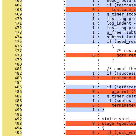
     466
                 :
           1 :   need_restart
     467
                 :
           1 :   if (testcase
     468
                 :
           0 :     testcase_c
     469
                 :
           1 :   g_timer_stop
     470
                 :
           1 :   test_log_pri
     471
                 :
           1 :   log_indent -
     472
                 :
           1 :   test_log_pri
     473
                 :
           1 :   g_free (subt
     474
                 :
           1 :   subtest_last
     475
                 :
           1 :   if (need_res
     476
                 :             :     {
     477
                 :             :       /* resta
     478
                 :
           0 :       goto ret
     479
                 :             :     }
     480
                 :             : 
     481
                 :             :   /* count the
     482
                 :
           1 :   if (!success
     483
                 :
           0 :     testcase_f
     484
                 :             : 
     485
                 :
           1 :   if (!gtester
     486
                 :
           0 :     g_print ("
     487
                 :
           1 :   g_timer_dest
     488
                 :
           1 :   if (subtest_
     489
                 :
           0 :     terminate(
     490
                 :
           1 : }
     491
                 :             : 
     492
                 :             : static void
     493
                 :
           0 : usage (gboolea
     494
                 :             : {
     495
                 :
           0 :   if (just_ver