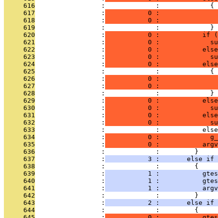
     616
                 :             :             {
     617
                 :
           0 :               
     618
                 :
           0 :               
     619
                 :             :             }
     620
                 :
           0 :           if (
     621
                 :
           0 :             su
     622
                 :
           0 :           else
     623
                 :
           0 :             su
     624
                 :
           0 :           else
     625
                 :             :             {
     626
                 :
           0 :              
     627
                 :
           0 :              
     628
                 :             :             }
     629
                 :
           0 :           else
     630
                 :
           0 :             su
     631
                 :
           0 :           else
     632
                 :
           0 :             su
     633
                 :             :           else
     634
                 :
           0 :             g_
     635
                 :
           0 :           argv
     636
                 :             :         }
     637
                 :
           3 :       else if 
     638
                 :             :         {
     639
                 :
           1 :           gtes
     640
                 :
           1 :           gtes
     641
                 :
           1 :           argv
     642
                 :             :         }
     643
                 :
           2 :       else if 
     644
                 :             :         {
     645
                 :
           0 :           gtes