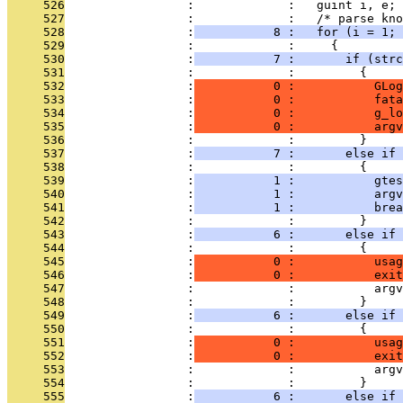
     526
                 :             :   guint i, e;
     527
                 :             :   /* parse kno
     528
                 :
           8 :   for (i = 1; 
     529
                 :             :     {
     530
                 :
           7 :       if (strc
     531
                 :             :         {
     532
                 :
           0 :           GLog
     533
                 :
           0 :           fata
     534
                 :
           0 :           g_lo
     535
                 :
           0 :           argv
     536
                 :             :         }
     537
                 :
           7 :       else if 
     538
                 :             :         {
     539
                 :
           1 :           gtes
     540
                 :
           1 :           argv
     541
                 :
           1 :           brea
     542
                 :             :         }
     543
                 :
           6 :       else if 
     544
                 :             :         {
     545
                 :
           0 :           usag
     546
                 :
           0 :           exit
     547
                 :             :           argv
     548
                 :             :         }
     549
                 :
           6 :       else if 
     550
                 :             :         {
     551
                 :
           0 :           usag
     552
                 :
           0 :           exit
     553
                 :             :           argv
     554
                 :             :         }
     555
                 :
           6 :       else if 