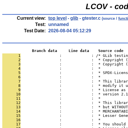
LCOV - cod
Current view:
top level
-
glib
- gtester.c
(source /
funct
Test:
unnamed
Test Date:
2026-08-04 05:12:29
             Branch data     Line data    Source code
       1
                 :             : /* GLib testin
       2
                 :             :  * Copyright (
       3
                 :             :  * Copyright (
       4
                 :             :  *
       5
                 :             :  * SPDX-Licens
       6
                 :             :  *
       7
                 :             :  * This librar
       8
                 :             :  * modify it u
       9
                 :             :  * License as 
      10
                 :             :  * version 2.1
      11
                 :             :  *
      12
                 :             :  * This librar
      13
                 :             :  * but WITHOUT
      14
                 :             :  * MERCHANTABI
      15
                 :             :  * Lesser Gene
      16
                 :             :  *
      17
                 :             :  * You should 