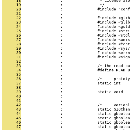
      18
                 :             :  * License alo
      19
                 :             :  */
      20
                 :             : #include "conf
      21
                 :             : 
      22
                 :             : #include <glib
      23
                 :             : #include <glib
      24
                 :             : #include <gstd
      25
                 :             : #include <stri
      26
                 :             : #include <stdl
      27
                 :             : #include <unis
      28
                 :             : #include <fcnt
      29
                 :             : #include <sys/
      30
                 :             : #include <errn
      31
                 :             : #include <sign
      32
                 :             : 
      33
                 :             : /* the read bu
      34
                 :             : #define READ_B
      35
                 :             : 
      36
                 :             : /* --- prototy
      37
                 :             : static int    
      38
                 :             :              
      39
                 :             : static void  
      40
                 :             :               
      41
                 :             : 
      42
                 :             : /* --- variabl
      43
                 :             : static GIOChan
      44
                 :             : static gboolea
      45
                 :             : static gboolea
      46
                 :             : static gboolea
      47
                 :             : static gboolea