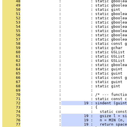
      48
                 :             : static gboolea
      49
                 :             : static gboolea
      50
                 :             : static gint   
      51
                 :             : static gboolea
      52
                 :             : static gboolea
      53
                 :             : static gboolea
      54
                 :             : static gboole
      55
                 :             : static gboole
      56
                 :             : static gboole
      57
                 :             : static gboolea
      58
                 :             : static const g
      59
                 :             : static gchar  
      60
                 :             : static GSList 
      61
                 :             : static GSList 
      62
                 :             : static GSList 
      63
                 :             : static gboolea
      64
                 :             : static guint  
      65
                 :             : static guint  
      66
                 :             : static const g
      67
                 :             : static guint  
      68
                 :             : static gint   
      69
                 :             : 
      70
                 :             : /* --- functio
      71
                 :             : static const c
      72
                 :
          19 : sindent (guint
      73
                 :             : {
      74
                 :             :   static const
      75
                 :
          19 :   gsize l = si
      76
                 :
          19 :   n = MIN (n, 
      77
                 :
          19 :   return space