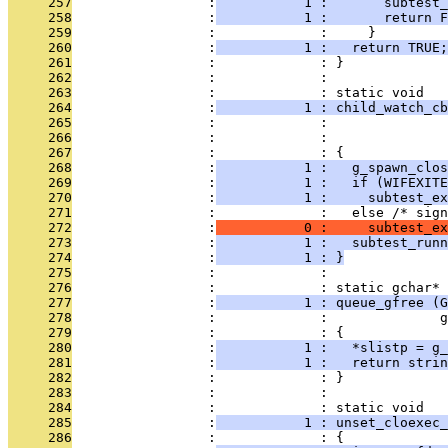
     257
                 :
           1 :       subtest_
     258
                 :
           1 :       return F
     259
                 :             :     }
     260
                 :
           1 :   return TRUE;
     261
                 :             : }
     262
                 :             : 
     263
                 :             : static void
     264
                 :
           1 : child_watch_cb
     265
                 :             :               
     266
                 :             :               
     267
                 :             : {
     268
                 :
           1 :   g_spawn_clos
     269
                 :
           1 :   if (WIFEXITE
     270
                 :
           1 :     subtest_ex
     271
                 :             :   else /* sig
     272
                 :
           0 :     subtest_ex
     273
                 :
           1 :   subtest_runn
     274
                 :
           1 : }
     275
                 :             : 
     276
                 :             : static gchar*
     277
                 :
           1 : queue_gfree (G
     278
                 :             :              g
     279
                 :             : {
     280
                 :
           1 :   *slistp = g_
     281
                 :
           1 :   return strin
     282
                 :             : }
     283
                 :             : 
     284
                 :             : static void
     285
                 :
           1 : unset_cloexec_
     286
                 :             : {