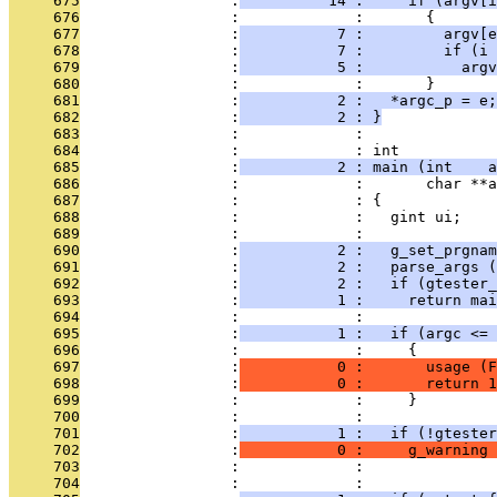
     675
                 :
          14 :     if (argv[i
     676
                 :             :       {
     677
                 :
           7 :         argv[e
     678
                 :
           7 :         if (i 
     679
                 :
           5 :           argv
     680
                 :             :       }
     681
                 :
           2 :   *argc_p = e;
     682
                 :
           2 : }
     683
                 :             : 
     684
                 :             : int
     685
                 :
           2 : main (int    a
     686
                 :             :       char **a
     687
                 :             : {
     688
                 :             :   gint ui;
     689
                 :             : 
     690
                 :
           2 :   g_set_prgnam
     691
                 :
           2 :   parse_args (
     692
                 :
           2 :   if (gtester_
     693
                 :
           1 :     return mai
     694
                 :             : 
     695
                 :
           1 :   if (argc <= 
     696
                 :             :     {
     697
                 :
           0 :       usage (F
     698
                 :
           0 :       return 1
     699
                 :             :     }
     700
                 :             : 
     701
                 :
           1 :   if (!gtester
     702
                 :
           0 :     g_warning 
     703
                 :             :               
     704
                 :             : 