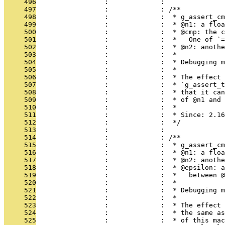
     496
                 :             : 
     497
                 :             : /**
     498
                 :             :  * g_assert_cm
     499
                 :             :  * @n1: a floa
     500
                 :             :  * @cmp: the c
     501
                 :             :  *   One of `=
     502
                 :             :  * @n2: anoth
     503
                 :             :  *
     504
                 :             :  * Debugging m
     505
                 :             :  *
     506
                 :             :  * The effect 
     507
                 :             :  * `g_assert_t
     508
                 :             :  * that it can
     509
                 :             :  * of @n1 and 
     510
                 :             :  *
     511
                 :             :  * Since: 2.16
     512
                 :             :  */
     513
                 :             : 
     514
                 :             : /**
     515
                 :             :  * g_assert_cm
     516
                 :             :  * @n1: a floa
     517
                 :             :  * @n2: anoth
     518
                 :             :  * @epsilon: a
     519
                 :             :  *   between @
     520
                 :             :  *
     521
                 :             :  * Debugging m
     522
                 :             :  *
     523
                 :             :  * The effect 
     524
                 :             :  * the same as
     525
                 :             :  * of this mac