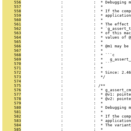
     556
                 :             :  * Debugging m
     557
                 :             :  *
     558
                 :             :  * If the comp
     559
                 :             :  * application
     560
                 :             :  *
     561
                 :             :  * The effect 
     562
                 :             :  * `g_assert_t
     563
                 :             :  * of this mac
     564
                 :             :  * values of @
     565
                 :             :  *
     566
                 :             :  * @m1 may be 
     567
                 :             :  *
     568
                 :             :  * ```c
     569
                 :             :  *   g_assert_
     570
                 :             :  * ```
     571
                 :             :  *
     572
                 :             :  * Since: 2.46
     573
                 :             :  */
     574
                 :             : 
     575
                 :             : /**
     576
                 :             :  * g_assert_cm
     577
                 :             :  * @v1: pointe
     578
                 :             :  * @v2: point
     579
                 :             :  *
     580
                 :             :  * Debugging m
     581
                 :             :  *
     582
                 :             :  * If the comp
     583
                 :             :  * application
     584
                 :             :  * The variant
     585
                 :             :  *