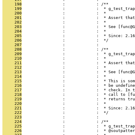
     198
                 :             : /**
     199
                 :             :  * g_test_trap
     200
                 :             :  *
     201
                 :             :  * Assert that
     202
                 :             :  *
     203
                 :             :  * See [func@G
     204
                 :             :  *
     205
                 :             :  * Since: 2.16
     206
                 :             :  */
     207
                 :             : 
     208
                 :             : /**
     209
                 :             :  * g_test_trap
     210
                 :             :  *
     211
                 :             :  * Assert that
     212
                 :             :  *
     213
                 :             :  * See [func@G
     214
                 :             :  *
     215
                 :             :  * This is som
     216
                 :             :  * be undefine
     217
                 :             :  * check. In t
     218
                 :             :  * call to [fu
     219
                 :             :  * returns tru
     220
                 :             :  *
     221
                 :             :  * Since: 2.16
     222
                 :             :  */
     223
                 :             : 
     224
                 :             : /**
     225
                 :             :  * g_test_trap
     226
                 :             :  * @soutpatter