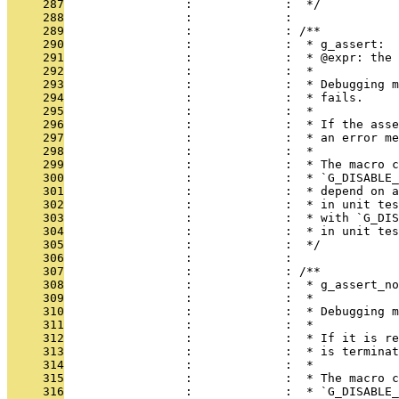
     287
                 :             :  */
     288
                 :             : 
     289
                 :             : /**
     290
                 :             :  * g_assert:
     291
                 :             :  * @expr: the 
     292
                 :             :  *
     293
                 :             :  * Debugging m
     294
                 :             :  * fails.
     295
                 :             :  *
     296
                 :             :  * If the asse
     297
                 :             :  * an error me
     298
                 :             :  *
     299
                 :             :  * The macro c
     300
                 :             :  * `G_DISABLE_
     301
                 :             :  * depend on a
     302
                 :             :  * in unit tes
     303
                 :             :  * with `G_DIS
     304
                 :             :  * in unit tes
     305
                 :             :  */
     306
                 :             : 
     307
                 :             : /**
     308
                 :             :  * g_assert_no
     309
                 :             :  *
     310
                 :             :  * Debugging m
     311
                 :             :  *
     312
                 :             :  * If it is re
     313
                 :             :  * is terminat
     314
                 :             :  *
     315
                 :             :  * The macro c
     316
                 :             :  * `G_DISABLE_