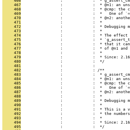
     466
                 :             :  * g_assert_cm
     467
                 :             :  * @n1: an uns
     468
                 :             :  * @cmp: the c
     469
                 :             :  *   One of `=
     470
                 :             :  * @n2: anothe
     471
                 :             :  *
     472
                 :             :  * Debugging m
     473
                 :             :  *
     474
                 :             :  * The effect 
     475
                 :             :  * `g_assert_t
     476
                 :             :  * that it can
     477
                 :             :  * of @n1 and 
     478
                 :             :  *
     479
                 :             :  * Since: 2.16
     480
                 :             :  */
     481
                 :             : 
     482
                 :             : /**
     483
                 :             :  * g_assert_cm
     484
                 :             :  * @n1: an uns
     485
                 :             :  * @cmp: the c
     486
                 :             :  *   One of `=
     487
                 :             :  * @n2: anothe
     488
                 :             :  *
     489
                 :             :  * Debugging m
     490
                 :             :  *
     491
                 :             :  * This is a v
     492
                 :             :  * the numbers
     493
                 :             :  *
     494
                 :             :  * Since: 2.16
     495
                 :             :  */