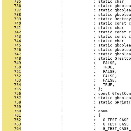
     735
                 :             : static char   
     736
                 :             : static gboolea
     737
                 :             : static gboolea
     738
                 :             : static gboolea
     739
                 :             : static Destroy
     740
                 :             : static const c
     741
                 :             : static char   
     742
                 :             : static const c
     743
                 :             : static const c
     744
                 :             : static char   
     745
                 :             : static gboolea
     746
                 :             : static gboole
     747
                 :             : static gboolea
     748
                 :             : static GTestCo
     749
                 :             :   FALSE,      
     750
                 :             :   TRUE,       
     751
                 :             :   FALSE,      
     752
                 :             :   FALSE,      
     753
                 :             :   FALSE,      
     754
                 :             :   TRUE,       
     755
                 :             : };
     756
                 :             : const GTestCon
     757
                 :             : static gboolea
     758
                 :             : static GPrint
     759
                 :             : 
     760
                 :             : enum
     761
                 :             : {
     762
                 :             :   G_TEST_CASE_
     763
                 :             :   G_TEST_CASE_
     764
                 :             :   G_TEST_CASE