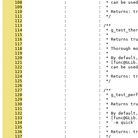
     108
                 :             :  * can be used
     109
                 :             :  *
     110
                 :             :  * Returns: tr
     111
                 :             :  */
     112
                 :             : 
     113
                 :             : /**
     114
                 :             :  * g_test_thor
     115
                 :             :  *
     116
                 :             :  * Returns tru
     117
                 :             :  *
     118
                 :             :  * Thorough mo
     119
                 :             :  *
     120
                 :             :  * By default,
     121
                 :             :  * [func@GLib.
     122
                 :             :  * can be used
     123
                 :             :  *
     124
                 :             :  * Returns: tr
     125
                 :             :  */
     126
                 :             : 
     127
                 :             : /**
     128
                 :             :  * g_test_perf
     129
                 :             :  *
     130
                 :             :  * Returns tru
     131
                 :             :  *
     132
                 :             :  * By default,
     133
                 :             :  * [func@GLib.
     134
                 :             :  * `-m quick` 
     135
                 :             :  *
     136
                 :             :  * Returns: tr
     137
                 :             :  */