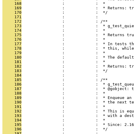
     168
                 :             :  *
     169
                 :             :  * Returns: tr
     170
                 :             :  */
     171
                 :             : 
     172
                 :             : /**
     173
                 :             :  * g_test_quie
     174
                 :             :  *
     175
                 :             :  * Returns tru
     176
                 :             :  *
     177
                 :             :  * In tests th
     178
                 :             :  * this, while
     179
                 :             :  *
     180
                 :             :  * The default
     181
                 :             :  *
     182
                 :             :  * Returns: tr
     183
                 :             :  */
     184
                 :             : 
     185
                 :             : /**
     186
                 :             :  * g_test_queu
     187
                 :             :  * @gobject: t
     188
                 :             :  *
     189
                 :             :  * Enqueue an 
     190
                 :             :  * the next te
     191
                 :             :  *
     192
                 :             :  * This is equ
     193
                 :             :  * with a dest
     194
                 :             :  *
     195
                 :             :  * Since: 2.16
     196
                 :             :  */
     197
                 :             : 