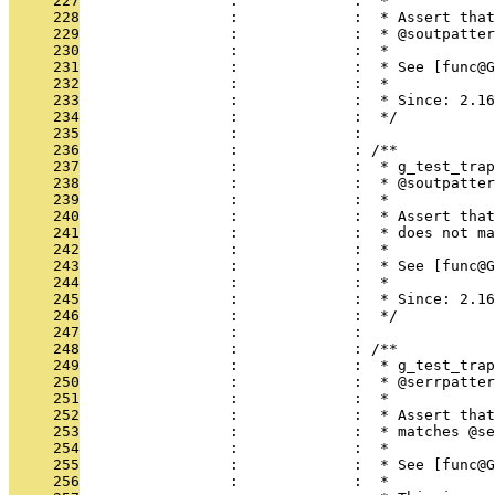
     227
                 :             :  *
     228
                 :             :  * Assert that
     229
                 :             :  * @soutpatter
     230
                 :             :  *
     231
                 :             :  * See [func@G
     232
                 :             :  *
     233
                 :             :  * Since: 2.16
     234
                 :             :  */
     235
                 :             : 
     236
                 :             : /**
     237
                 :             :  * g_test_trap
     238
                 :             :  * @soutpatter
     239
                 :             :  *
     240
                 :             :  * Assert that
     241
                 :             :  * does not ma
     242
                 :             :  *
     243
                 :             :  * See [func@G
     244
                 :             :  *
     245
                 :             :  * Since: 2.16
     246
                 :             :  */
     247
                 :             : 
     248
                 :             : /**
     249
                 :             :  * g_test_trap
     250
                 :             :  * @serrpatter
     251
                 :             :  *
     252
                 :             :  * Assert that
     253
                 :             :  * matches @se
     254
                 :             :  *
     255
                 :             :  * See [func@G
     256
                 :             :  *