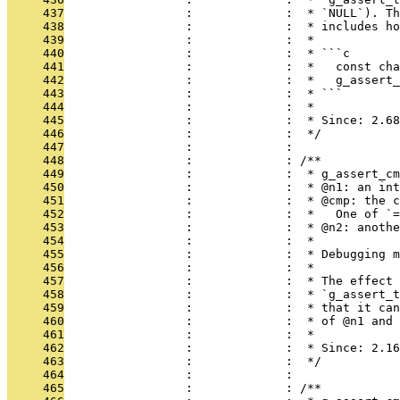
     437
                 :             :  * `NULL`). Th
     438
                 :             :  * includes ho
     439
                 :             :  *
     440
                 :             :  * ```c
     441
                 :             :  *   const cha
     442
                 :             :  *   g_assert_
     443
                 :             :  * ```
     444
                 :             :  *
     445
                 :             :  * Since: 2.68
     446
                 :             :  */
     447
                 :             : 
     448
                 :             : /**
     449
                 :             :  * g_assert_cm
     450
                 :             :  * @n1: an int
     451
                 :             :  * @cmp: the c
     452
                 :             :  *   One of `=
     453
                 :             :  * @n2: anothe
     454
                 :             :  *
     455
                 :             :  * Debugging m
     456
                 :             :  *
     457
                 :             :  * The effect 
     458
                 :             :  * `g_assert_t
     459
                 :             :  * that it can
     460
                 :             :  * of @n1 and 
     461
                 :             :  *
     462
                 :             :  * Since: 2.16
     463
                 :             :  */
     464
                 :             : 
     465
                 :             : /**