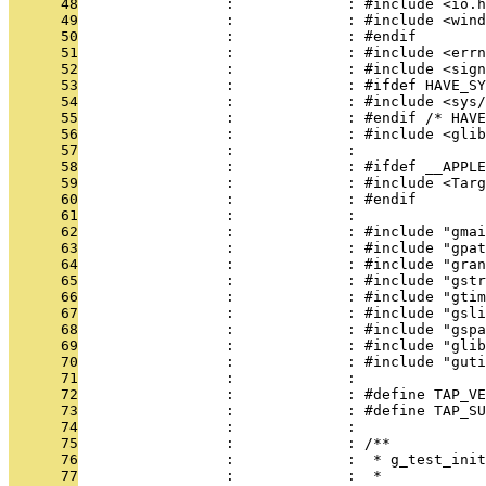
      48
                 :             : #include <io.h
      49
                 :             : #include <wind
      50
                 :             : #endif
      51
                 :             : #include <errn
      52
                 :             : #include <sign
      53
                 :             : #ifdef HAVE_SY
      54
                 :             : #include <sys/
      55
                 :             : #endif /* HAVE
      56
                 :             : #include <glib
      57
                 :             : 
      58
                 :             : #ifdef __APPLE
      59
                 :             : #include <Targ
      60
                 :             : #endif
      61
                 :             : 
      62
                 :             : #include "gmai
      63
                 :             : #include "gpat
      64
                 :             : #include "gran
      65
                 :             : #include "gstr
      66
                 :             : #include "gtim
      67
                 :             : #include "gsli
      68
                 :             : #include "gspa
      69
                 :             : #include "glib
      70
                 :             : #include "guti
      71
                 :             : 
      72
                 :             : #define TAP_VE
      73
                 :             : #define TAP_SU
      74
                 :             : 
      75
                 :             : /**
      76
                 :             :  * g_test_init
      77
                 :             :  *