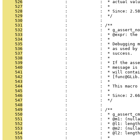
     526
                 :             :  * actual valu
     527
                 :             :  *
     528
                 :             :  * Since: 2.58
     529
                 :             :  */
     530
                 :             : 
     531
                 :             : /**
     532
                 :             :  * g_assert_no
     533
                 :             :  * @expr: the 
     534
                 :             :  *
     535
                 :             :  * Debugging m
     536
                 :             :  * as used by 
     537
                 :             :  * success.
     538
                 :             :  *
     539
                 :             :  * If the asse
     540
                 :             :  * message is 
     541
                 :             :  * will contai
     542
                 :             :  * [func@GLib.
     543
                 :             :  *
     544
                 :             :  * This macro 
     545
                 :             :  *
     546
                 :             :  * Since: 2.66
     547
                 :             :  */
     548
                 :             : 
     549
                 :             : /**
     550
                 :             :  * g_assert_cm
     551
                 :             :  * @m1: (nulla
     552
                 :             :  * @l1: length
     553
                 :             :  * @m2: (nulla
     554
                 :             :  * @l2: length
     555
                 :             :  *