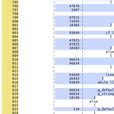
     795
                 :             :             {
     796
                 :
       47678 :               
     797
                 :
        1087 :               
     798
                 :             : 
     799
                 :
       47015 :               
     800
                 :
       73454 :               
     801
                 :
       18303 :             }
     802
                 :             : 
     803
                 :
       93649 :           if (
     804
                 :             :             {
     805
                 :
       47015 :               
     806
                 :
       47015 :               
     807
                 :
       18303 :             }
     808
                 :             :           else
     809
                 :             :             {
     810
                 :
       46634 :               
     811
                 :
       46634 :               
     812
                 :             :             }
     813
                 :             : 
     814
                 :
       93649 :           line
     815
                 :
       36443 :         }
     816
                 :
       93649 :       while (l
     817
                 :             : 
     818
                 :
       46634 :       g_defaul
     819
                 :
       46634 :       g_string
     820
                 :
       18140 :     }
     821
                 :             :   else
     822
                 :             :     {
     823
                 :
         118 :       g_defaul
     824
                 :             :     }