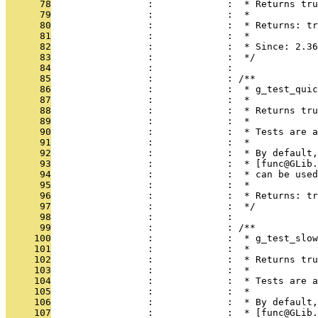
      78
                 :             :  * Returns tru
      79
                 :             :  *
      80
                 :             :  * Returns: tr
      81
                 :             :  *
      82
                 :             :  * Since: 2.36
      83
                 :             :  */
      84
                 :             : 
      85
                 :             : /**
      86
                 :             :  * g_test_quic
      87
                 :             :  *
      88
                 :             :  * Returns tru
      89
                 :             :  *
      90
                 :             :  * Tests are a
      91
                 :             :  *
      92
                 :             :  * By default,
      93
                 :             :  * [func@GLib.
      94
                 :             :  * can be used
      95
                 :             :  *
      96
                 :             :  * Returns: tr
      97
                 :             :  */
      98
                 :             : 
      99
                 :             : /**
     100
                 :             :  * g_test_slow
     101
                 :             :  *
     102
                 :             :  * Returns tr
     103
                 :             :  *
     104
                 :             :  * Tests are a
     105
                 :             :  *
     106
                 :             :  * By default,
     107
                 :             :  * [func@GLib.