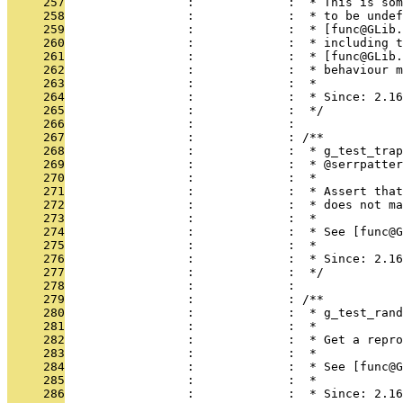
     257
                 :             :  * This is som
     258
                 :             :  * to be undef
     259
                 :             :  * [func@GLib.
     260
                 :             :  * including t
     261
                 :             :  * [func@GLib.
     262
                 :             :  * behaviour m
     263
                 :             :  *
     264
                 :             :  * Since: 2.16
     265
                 :             :  */
     266
                 :             : 
     267
                 :             : /**
     268
                 :             :  * g_test_trap
     269
                 :             :  * @serrpatter
     270
                 :             :  *
     271
                 :             :  * Assert that
     272
                 :             :  * does not ma
     273
                 :             :  *
     274
                 :             :  * See [func@G
     275
                 :             :  *
     276
                 :             :  * Since: 2.16
     277
                 :             :  */
     278
                 :             : 
     279
                 :             : /**
     280
                 :             :  * g_test_rand
     281
                 :             :  *
     282
                 :             :  * Get a repro
     283
                 :             :  *
     284
                 :             :  * See [func@G
     285
                 :             :  *
     286
                 :             :  * Since: 2.16