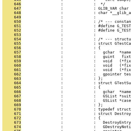
     646
                 :             :  */
     647
                 :             : GLIB_VAR char 
     648
                 :             : char *__glib_a
     649
                 :             : 
     650
                 :             : /* --- constan
     651
                 :             : #define G_TEST
     652
                 :             : #define G_TEST
     653
                 :             : 
     654
                 :             : /* --- structu
     655
                 :             : struct GTestCa
     656
                 :             : {
     657
                 :             :   gchar  *name
     658
                 :             :   guint   fixt
     659
                 :             :   void   (*fix
     660
                 :             :   void   (*fix
     661
                 :             :   void   (*fix
     662
                 :             :   gpointer tes
     663
                 :             : };
     664
                 :             : struct GTestSu
     665
                 :             : {
     666
                 :             :   gchar  *name
     667
                 :             :   GSList *suit
     668
                 :             :   GSList *case
     669
                 :             : };
     670
                 :             : typedef struct
     671
                 :             : struct Destroy
     672
                 :             : {
     673
                 :             :   DestroyEntry
     674
                 :             :   GDestroyNoti