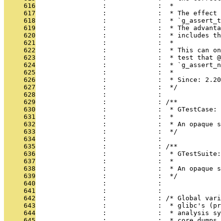
     616
                 :             :  *
     617
                 :             :  * The effect 
     618
                 :             :  * `g_assert_t
     619
                 :             :  * The advanta
     620
                 :             :  * includes t
     621
                 :             :  *
     622
                 :             :  * This can on
     623
                 :             :  * test that @
     624
                 :             :  * `g_assert_n
     625
                 :             :  *
     626
                 :             :  * Since: 2.20
     627
                 :             :  */
     628
                 :             : 
     629
                 :             : /**
     630
                 :             :  * GTestCase:
     631
                 :             :  *
     632
                 :             :  * An opaque s
     633
                 :             :  */
     634
                 :             : 
     635
                 :             : /**
     636
                 :             :  * GTestSuite:
     637
                 :             :  *
     638
                 :             :  * An opaque 
     639
                 :             :  */
     640
                 :             : 
     641
                 :             : 
     642
                 :             : /* Global vari
     643
                 :             :  * glibc's (pr
     644
                 :             :  * analysis sy
     645
                 :             :  * core dumps,