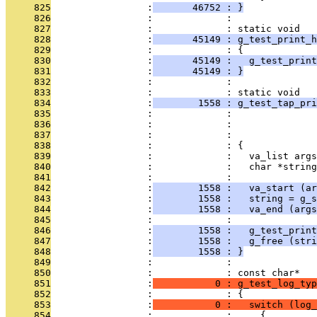
     825
                 :
       46752 : }
     826
                 :             : 
     827
                 :             : static void
     828
                 :
       45149 : g_test_print_h
     829
                 :             : {
     830
                 :
       45149 :   g_test_print
     831
                 :
       45149 : }
     832
                 :             : 
     833
                 :             : static void
     834
                 :
        1558 : g_test_tap_pri
     835
                 :             :               
     836
                 :             :              
     837
                 :             :               
     838
                 :             : {
     839
                 :             :   va_list args
     840
                 :             :   char *string
     841
                 :             : 
     842
                 :
        1558 :   va_start (ar
     843
                 :
        1558 :   string = g_s
     844
                 :
        1558 :   va_end (args
     845
                 :             : 
     846
                 :
        1558 :   g_test_print
     847
                 :
        1558 :   g_free (stri
     848
                 :
        1558 : }
     849
                 :             : 
     850
                 :             : const char*
     851
                 :
           0 : g_test_log_typ
     852
                 :             : {
     853
                 :
           0 :   switch (log_
     854
                 :             :     {