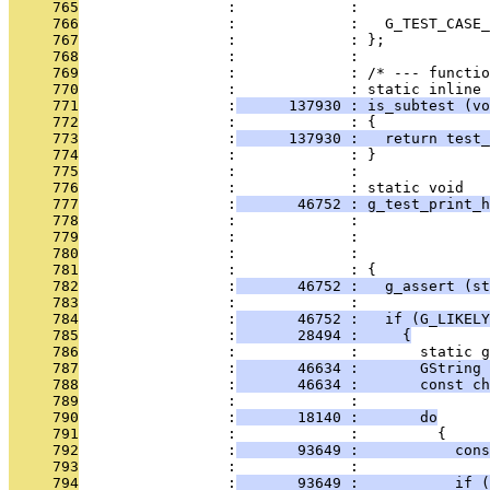
     765
                 :             : 
     766
                 :             :   G_TEST_CASE_
     767
                 :             : };
     768
                 :             : 
     769
                 :             : /* --- functio
     770
                 :             : static inline 
     771
                 :
      137930 : is_subtest (vo
     772
                 :             : {
     773
                 :
      137930 :   return test_
     774
                 :             : }
     775
                 :             : 
     776
                 :             : static void
     777
                 :
       46752 : g_test_print_h
     778
                 :             :               
     779
                 :             :               
     780
                 :             :               
     781
                 :             : {
     782
                 :
       46752 :   g_assert (st
     783
                 :             : 
     784
                 :
       46752 :   if (G_LIKELY
     785
                 :
       28494 :     {
     786
                 :             :       static g
     787
                 :
       46634 :       GString 
     788
                 :
       46634 :       const ch
     789
                 :             : 
     790
                 :
       18140 :       do
     791
                 :             :         {
     792
                 :
       93649 :           cons
     793
                 :             : 
     794
                 :
       93649 :           if (