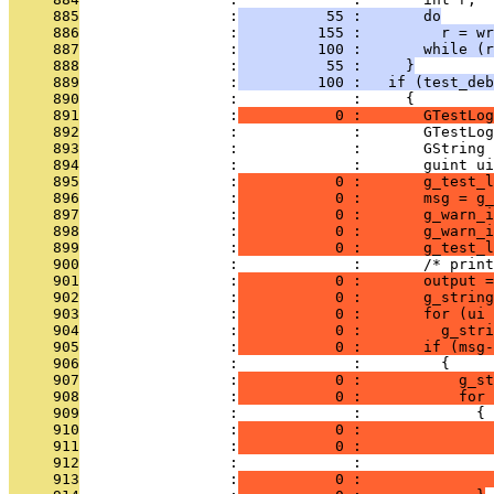
     885
                 :
          55 :       do
     886
                 :
         155 :         r = wr
     887
                 :
         100 :       while (r
     888
                 :
          55 :     }
     889
                 :
         100 :   if (test_deb
     890
                 :             :     {
     891
                 :
           0 :       GTestLog
     892
                 :             :       GTestLog
     893
                 :             :       GString 
     894
                 :             :       guint ui
     895
                 :
           0 :       g_test_l
     896
                 :
           0 :       msg = g_
     897
                 :
           0 :       g_warn_
     898
                 :
           0 :       g_warn_i
     899
                 :
           0 :       g_test_l
     900
                 :             :       /* print
     901
                 :
           0 :       output 
     902
                 :
           0 :       g_string
     903
                 :
           0 :       for (ui 
     904
                 :
           0 :         g_stri
     905
                 :
           0 :       if (msg-
     906
                 :             :         {
     907
                 :
           0 :           g_st
     908
                 :
           0 :           for 
     909
                 :             :             {
     910
                 :
           0 :               
     911
                 :
           0 :               
     912
                 :             :               
     913
                 :
           0 :               