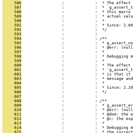
     586
                 :             :  * The effect 
     587
                 :             :  * `g_assert_t
     588
                 :             :  * this macro 
     589
                 :             :  * actual valu
     590
                 :             :  *
     591
                 :             :  * Since: 2.60
     592
                 :             :  */
     593
                 :             : 
     594
                 :             : /**
     595
                 :             :  * g_assert_no
     596
                 :             :  * @err: (null
     597
                 :             :  *
     598
                 :             :  * Debugging m
     599
                 :             :  *
     600
                 :             :  * The effect 
     601
                 :             :  * `g_assert_t
     602
                 :             :  * is that it 
     603
                 :             :  * message and
     604
                 :             :  *
     605
                 :             :  * Since: 2.20
     606
                 :             :  */
     607
                 :             : 
     608
                 :             : /**
     609
                 :             :  * g_assert_er
     610
                 :             :  * @err: (null
     611
                 :             :  * @dom: the e
     612
                 :             :  * @c: the exp
     613
                 :             :  *
     614
                 :             :  * Debugging m
     615
                 :             :  * the correct