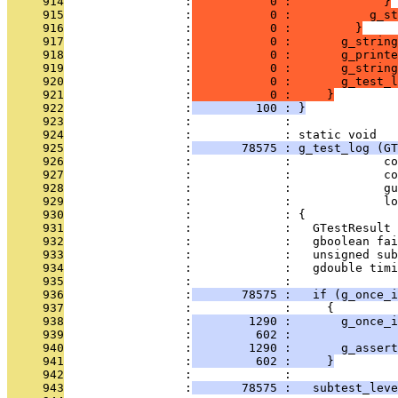
     914
                 :
           0 :             }
     915
                 :
           0 :           g_st
     916
                 :
           0 :         }
     917
                 :
           0 :       g_string
     918
                 :
           0 :       g_printe
     919
                 :
           0 :       g_strin
     920
                 :
           0 :       g_test_l
     921
                 :
           0 :     }
     922
                 :
         100 : }
     923
                 :             : 
     924
                 :             : static void
     925
                 :
       78575 : g_test_log (GT
     926
                 :             :             co
     927
                 :             :             co
     928
                 :             :             gu
     929
                 :             :             lo
     930
                 :             : {
     931
                 :             :   GTestResult 
     932
                 :             :   gboolean fai
     933
                 :             :   unsigned sub
     934
                 :             :   gdouble timi
     935
                 :             : 
     936
                 :
       78575 :   if (g_once_i
     937
                 :             :     {
     938
                 :
        1290 :       g_once_i
     939
                 :
         602 :               
     940
                 :
        1290 :       g_assert
     941
                 :
         602 :     }
     942
                 :             : 
     943
                 :
       78575 :   subtest_lev