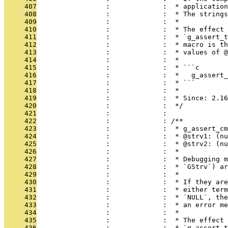
     407
                 :             :  * application
     408
                 :             :  * The string
     409
                 :             :  *
     410
                 :             :  * The effect 
     411
                 :             :  * `g_assert_t
     412
                 :             :  * macro is th
     413
                 :             :  * values of @
     414
                 :             :  *
     415
                 :             :  * ```c
     416
                 :             :  *   g_assert_
     417
                 :             :  * ```
     418
                 :             :  *
     419
                 :             :  * Since: 2.16
     420
                 :             :  */
     421
                 :             : 
     422
                 :             : /**
     423
                 :             :  * g_assert_cm
     424
                 :             :  * @strv1: (n
     425
                 :             :  * @strv2: (nu
     426
                 :             :  *
     427
                 :             :  * Debugging m
     428
                 :             :  * `GStrv`) ar
     429
                 :             :  *
     430
                 :             :  * If they are
     431
                 :             :  * either term
     432
                 :             :  * `NULL`, the
     433
                 :             :  * an error me
     434
                 :             :  *
     435
                 :             :  * The effect 
     436
                 :             :  * `g_assert_t