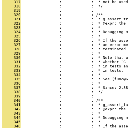
     317
                 :             :  * not be used
     318
                 :             :  */
     319
                 :             : 
     320
                 :             : /**
     321
                 :             :  * g_assert_tr
     322
                 :             :  * @expr: the 
     323
                 :             :  *
     324
                 :             :  * Debugging m
     325
                 :             :  *
     326
                 :             :  * If the asse
     327
                 :             :  * an error me
     328
                 :             :  * terminated 
     329
                 :             :  *
     330
                 :             :  * Note that u
     331
                 :             :  * whether `G_
     332
                 :             :  * in tests an
     333
                 :             :  * in tests.
     334
                 :             :  *
     335
                 :             :  * See [func@G
     336
                 :             :  *
     337
                 :             :  * Since: 2.38
     338
                 :             :  */
     339
                 :             : 
     340
                 :             : /**
     341
                 :             :  * g_assert_fa
     342
                 :             :  * @expr: the 
     343
                 :             :  *
     344
                 :             :  * Debugging m
     345
                 :             :  *
     346
                 :             :  * If the asse