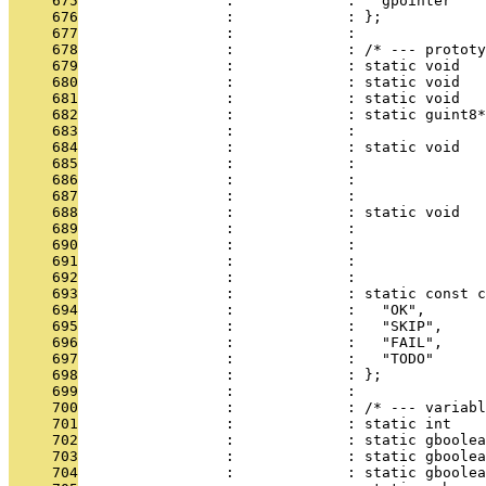
     675
                 :             :   gpointer    
     676
                 :             : };
     677
                 :             : 
     678
                 :             : /* --- prototy
     679
                 :             : static void   
     680
                 :             : static void   
     681
                 :             : static void   
     682
                 :             : static guint8*
     683
                 :             :               
     684
                 :             : static void   
     685
                 :             :               
     686
                 :             :               
     687
                 :             :               
     688
                 :             : static void   
     689
                 :             :               
     690
                 :             :               
     691
                 :             :               
     692
                 :             : 
     693
                 :             : static const c
     694
                 :             :   "OK",
     695
                 :             :   "SKIP",
     696
                 :             :   "FAIL",
     697
                 :             :   "TODO"
     698
                 :             : };
     699
                 :             : 
     700
                 :             : /* --- variabl
     701
                 :             : static int    
     702
                 :             : static gboolea
     703
                 :             : static gboolea
     704
                 :             : static gboolea