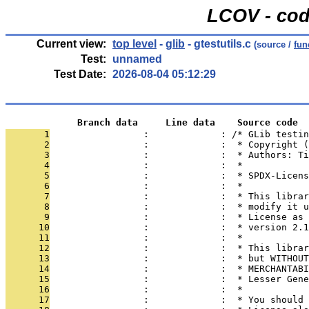
LCOV - cod
Current view:
top level
-
glib
- gtestutils.c
(source /
fun
Test:
unnamed
Test Date:
2026-08-04 05:12:29
             Branch data     Line data    Source code
       1
                 :             : /* GLib testin
       2
                 :             :  * Copyright (
       3
                 :             :  * Authors: Ti
       4
                 :             :  *
       5
                 :             :  * SPDX-Licens
       6
                 :             :  *
       7
                 :             :  * This librar
       8
                 :             :  * modify it u
       9
                 :             :  * License as 
      10
                 :             :  * version 2.1
      11
                 :             :  *
      12
                 :             :  * This librar
      13
                 :             :  * but WITHOUT
      14
                 :             :  * MERCHANTABI
      15
                 :             :  * Lesser Gene
      16
                 :             :  *
      17
                 :             :  * You should 