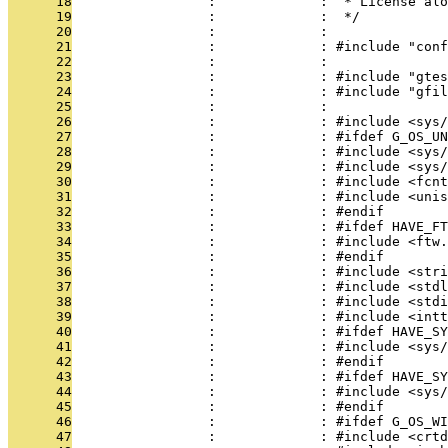
      18
                 :             :  * License alo
      19
                 :             :  */
      20
                 :             : 
      21
                 :             : #include "conf
      22
                 :             : 
      23
                 :             : #include "gtes
      24
                 :             : #include "gfil
      25
                 :             : 
      26
                 :             : #include <sys/
      27
                 :             : #ifdef G_OS_UN
      28
                 :             : #include <sys/
      29
                 :             : #include <sys/
      30
                 :             : #include <fcnt
      31
                 :             : #include <unis
      32
                 :             : #endif
      33
                 :             : #ifdef HAVE_FT
      34
                 :             : #include <ftw.
      35
                 :             : #endif
      36
                 :             : #include <stri
      37
                 :             : #include <stdl
      38
                 :             : #include <stdi
      39
                 :             : #include <intt
      40
                 :             : #ifdef HAVE_SY
      41
                 :             : #include <sys/
      42
                 :             : #endif
      43
                 :             : #ifdef HAVE_SY
      44
                 :             : #include <sys/
      45
                 :             : #endif
      46
                 :             : #ifdef G_OS_WI
      47
                 :             : #include <crtd