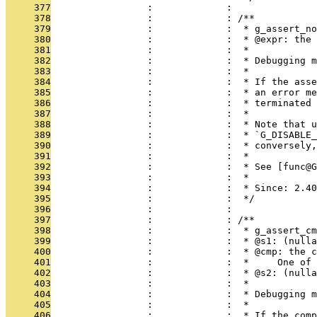
     377
                 :             : 
     378
                 :             : /**
     379
                 :             :  * g_assert_no
     380
                 :             :  * @expr: the 
     381
                 :             :  *
     382
                 :             :  * Debugging 
     383
                 :             :  *
     384
                 :             :  * If the asse
     385
                 :             :  * an error me
     386
                 :             :  * terminated 
     387
                 :             :  *
     388
                 :             :  * Note that u
     389
                 :             :  * `G_DISABLE_
     390
                 :             :  * conversely,
     391
                 :             :  *
     392
                 :             :  * See [func@G
     393
                 :             :  *
     394
                 :             :  * Since: 2.40
     395
                 :             :  */
     396
                 :             : 
     397
                 :             : /**
     398
                 :             :  * g_assert_cm
     399
                 :             :  * @s1: (nulla
     400
                 :             :  * @cmp: the c
     401
                 :             :  *     One of
     402
                 :             :  * @s2: (nulla
     403
                 :             :  *
     404
                 :             :  * Debugging m
     405
                 :             :  *
     406
                 :             :  * If the comp