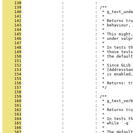
     138
                 :             : 
     139
                 :             : /**
     140
                 :             :  * g_test_unde
     141
                 :             :  *
     142
                 :             :  * Returns tru
     143
                 :             :  * behaviour, 
     144
                 :             :  *
     145
                 :             :  * This might,
     146
                 :             :  * under valgr
     147
                 :             :  *
     148
                 :             :  * In tests th
     149
                 :             :  * those tests
     150
                 :             :  * the default
     151
                 :             :  *
     152
                 :             :  * Since GLib 
     153
                 :             :  * [AddressSan
     154
                 :             :  * is enabled,
     155
                 :             :  *
     156
                 :             :  * Returns: t
     157
                 :             :  */
     158
                 :             : 
     159
                 :             : /**
     160
                 :             :  * g_test_verb
     161
                 :             :  *
     162
                 :             :  * Returns tr
     163
                 :             :  *
     164
                 :             :  * In tests th
     165
                 :             :  * while `-q` 
     166
                 :             :  *
     167
                 :             :  * The default