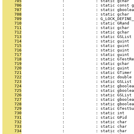
     705
                 :             : static gchar  
     706
                 :             : static const g
     707
                 :             : static gboolea
     708
                 :             : static gchar  
     709
                 :             : G_LOCK_DEFINE
     710
                 :             : static GRand  
     711
                 :             : static gchar  
     712
                 :             : static gchar  
     713
                 :             : static GSList 
     714
                 :             : static guint  
     715
                 :             : static guint  
     716
                 :             : static guint  
     717
                 :             : static guint  
     718
                 :             : static GTestRe
     719
                 :             : static gchar  
     720
                 :             : static guint  
     721
                 :             : static GTimer 
     722
                 :             : static double 
     723
                 :             : static GSList
     724
                 :             : static gboolea
     725
                 :             : static gboolea
     726
                 :             : static GSList 
     727
                 :             : static gboolea
     728
                 :             : static gboole
     729
                 :             : static GTestSu
     730
                 :             : static int    
     731
                 :             : static GPid   
     732
                 :             : static char   
     733
                 :             : static char   
     734
                 :             : static char   