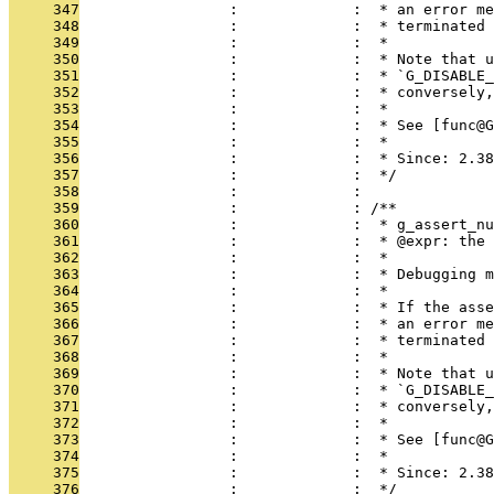
     347
                 :             :  * an error me
     348
                 :             :  * terminated 
     349
                 :             :  *
     350
                 :             :  * Note that u
     351
                 :             :  * `G_DISABLE_
     352
                 :             :  * conversely,
     353
                 :             :  *
     354
                 :             :  * See [func@G
     355
                 :             :  *
     356
                 :             :  * Since: 2.38
     357
                 :             :  */
     358
                 :             : 
     359
                 :             : /**
     360
                 :             :  * g_assert_nu
     361
                 :             :  * @expr: the 
     362
                 :             :  *
     363
                 :             :  * Debugging m
     364
                 :             :  *
     365
                 :             :  * If the asse
     366
                 :             :  * an error me
     367
                 :             :  * terminated 
     368
                 :             :  *
     369
                 :             :  * Note that u
     370
                 :             :  * `G_DISABLE_
     371
                 :             :  * conversely,
     372
                 :             :  *
     373
                 :             :  * See [func@G
     374
                 :             :  *
     375
                 :             :  * Since: 2.38
     376
                 :             :  */