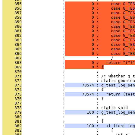
     855
                 :
           0 :     case G_TES
     856
                 :
           0 :     case G_TES
     857
                 :
           0 :     case G_TES
     858
                 :
           0 :     case G_TES
     859
                 :
           0 :     case G_TES
     860
                 :
           0 :     case G_TES
     861
                 :
           0 :     case G_TES
     862
                 :
           0 :     case G_TES
     863
                 :
           0 :     case G_TES
     864
                 :
           0 :     case G_TES
     865
                 :
           0 :     case G_TES
     866
                 :
           0 :     case G_TES
     867
                 :             :     }
     868
                 :
           0 :   return "???"
     869
                 :
           0 : }
     870
                 :             : 
     871
                 :             : /* Whether g_t
     872
                 :             : static gboolea
     873
                 :
       78574 : g_test_log_sen
     874
                 :             : {
     875
                 :
       78574 :   return (test
     876
                 :             : }
     877
                 :             : 
     878
                 :             : static void
     879
                 :
         100 : g_test_log_sen
     880
                 :             :               
     881
                 :             : {
     882
                 :
         100 :   if (test_log
     883
                 :             :     {
     884
                 :             :       int r;