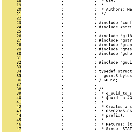
      18
                 :             :  * USA.
      19
                 :             :  *
      20
                 :             :  * Authors: Ma
      21
                 :             :  */
      22
                 :             : 
      23
                 :             : #include "conf
      24
                 :             : #include <stri
      25
                 :             : 
      26
                 :             : #include "gi18
      27
                 :             : #include "gstr
      28
                 :             : #include "gran
      29
                 :             : #include "gmes
      30
                 :             : #include "gche
      31
                 :             : 
      32
                 :             : #include "guui
      33
                 :             : 
      34
                 :             : typedef struct
      35
                 :             :   guint8 bytes
      36
                 :             : } GUuid;
      37
                 :             : 
      38
                 :             : /*
      39
                 :             :  * g_uuid_to_s
      40
                 :             :  * @uuid: a #G
      41
                 :             :  *
      42
                 :             :  * Creates a 
      43
                 :             :  * 06e023d5-86
      44
                 :             :  * prefix).
      45
                 :             :  *
      46
                 :             :  * Returns: (t
      47
                 :             :  * Since: STAT