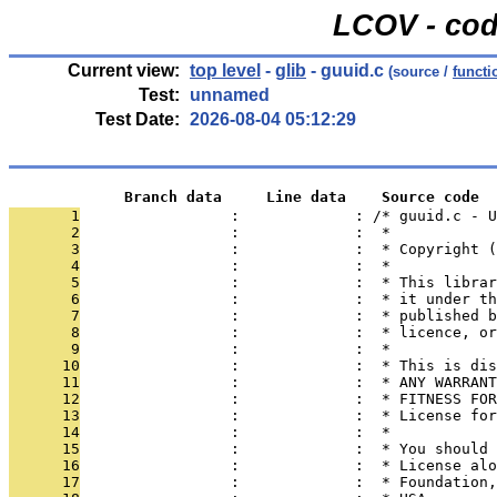
LCOV - cod
Current view:
top level
-
glib
- guuid.c
(source /
functi
Test:
unnamed
Test Date:
2026-08-04 05:12:29
             Branch data     Line data    Source code
       1
                 :             : /* guuid.c - U
       2
                 :             :  *
       3
                 :             :  * Copyright 
       4
                 :             :  *
       5
                 :             :  * This librar
       6
                 :             :  * it under th
       7
                 :             :  * published b
       8
                 :             :  * licence, or
       9
                 :             :  *
      10
                 :             :  * This is dis
      11
                 :             :  * ANY WARRANT
      12
                 :             :  * FITNESS FOR
      13
                 :             :  * License for
      14
                 :             :  *
      15
                 :             :  * You should 
      16
                 :             :  * License alo
      17
                 :             :  * Foundation,