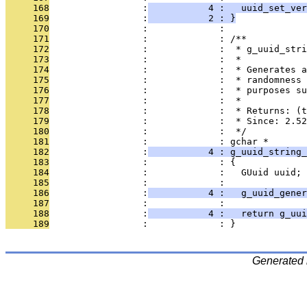
     168
                 :
           4 :   uuid_set_ver
     169
                 :
           2 : }
     170
                 :             : 
     171
                 :             : /**
     172
                 :             :  * g_uuid_stri
     173
                 :             :  *
     174
                 :             :  * Generates a
     175
                 :             :  * randomness 
     176
                 :             :  * purposes su
     177
                 :             :  *
     178
                 :             :  * Returns: (t
     179
                 :             :  * Since: 2.52
     180
                 :             :  */
     181
                 :             : gchar *
     182
                 :
           4 : g_uuid_string_
     183
                 :             : {
     184
                 :             :   GUuid uuid;
     185
                 :             : 
     186
                 :
           4 :   g_uuid_gener
     187
                 :             : 
     188
                 :
           4 :   return g_uui
     189
                 :             : }
Generated 