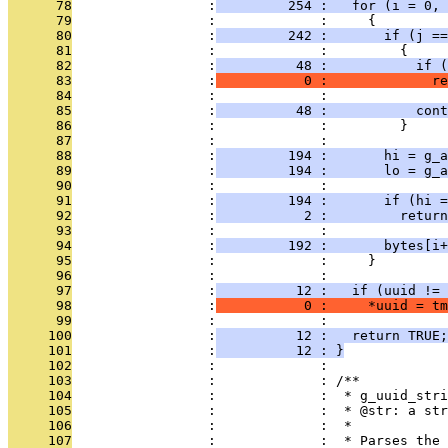
      78
                 :
         254 :   for (i = 0, 
      79
                 :             :     {
      80
                 :
         242 :       if (j ==
      81
                 :             :         {
      82
                 :
          48 :           if (
      83
                 :
           0 :             re
      84
                 :             : 
      85
                 :
          48 :           cont
      86
                 :             :         }
      87
                 :             : 
      88
                 :
         194 :       hi = g_a
      89
                 :
         194 :       lo = g_a
      90
                 :             : 
      91
                 :
         194 :       if (hi =
      92
                 :
           2 :         return
      93
                 :             : 
      94
                 :
         192 :       bytes[i+
      95
                 :             :     }
      96
                 :             : 
      97
                 :
          12 :   if (uuid != 
      98
                 :
           0 :     *uuid = tm
      99
                 :             : 
     100
                 :
          12 :   return TRUE;
     101
                 :
          12 : }
     102
                 :             : 
     103
                 :             : /**
     104
                 :             :  * g_uuid_stri
     105
                 :             :  * @str: a st
     106
                 :             :  *
     107
                 :             :  * Parses the 