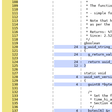
     108
                 :             :  *
     109
                 :             :  * The functio
     110
                 :             :  *
     111
                 :             :  * - simple fo
     112
                 :             :  *
     113
                 :             :  * Note that h
     114
                 :             :  * as per the 
     115
                 :             :  *
     116
                 :             :  * Returns: %T
     117
                 :             :  * Since: 2.52
     118
                 :             :  */
     119
                 :             : gboolean
     120
                 :
          24 : g_uuid_string_
     121
                 :             : {
     122
                 :
          24 :   g_return_val
     123
                 :             : 
     124
                 :
          24 :   return uuid_
     125
                 :
          12 : }
     126
                 :             : 
     127
                 :             : static void
     128
                 :
           4 : uuid_set_versi
     129
                 :             : {
     130
                 :
           4 :   guint8 *byte
     131
                 :             : 
     132
                 :             :   /*
     133
                 :             :    * Set the f
     134
                 :             :    * time_hi_a
     135
                 :             :    * Section 4
     136
                 :             :    */
     137
                 :
           4 :   bytes[6] &= 