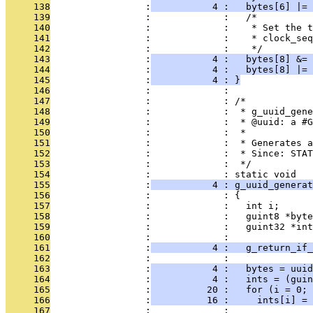
     138
                 :
           4 :   bytes[6] |= 
     139
                 :             :   /*
     140
                 :             :    * Set the t
     141
                 :             :    * clock_seq
     142
                 :             :    */
     143
                 :
           4 :   bytes[8] &= 
     144
                 :
           4 :   bytes[8] |= 
     145
                 :
           4 : }
     146
                 :             : 
     147
                 :             : /*
     148
                 :             :  * g_uuid_gene
     149
                 :             :  * @uuid: a #G
     150
                 :             :  *
     151
                 :             :  * Generates a
     152
                 :             :  * Since: STAT
     153
                 :             :  */
     154
                 :             : static void
     155
                 :
           4 : g_uuid_generat
     156
                 :             : {
     157
                 :             :   int i;
     158
                 :             :   guint8 *byte
     159
                 :             :   guint32 *int
     160
                 :             : 
     161
                 :
           4 :   g_return_if_
     162
                 :             : 
     163
                 :
           4 :   bytes = uuid
     164
                 :
           4 :   ints = (guin
     165
                 :
          20 :   for (i = 0; 
     166
                 :
          16 :     ints[i] = 
     167
                 :             : 