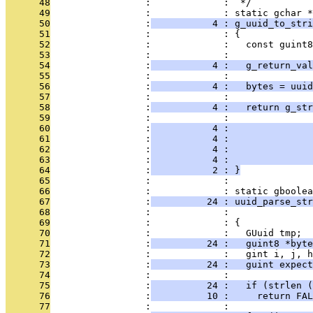
      48
                 :             :  */
      49
                 :             : static gchar *
      50
                 :
           4 : g_uuid_to_stri
      51
                 :             : {
      52
                 :             :   const guint8
      53
                 :             : 
      54
                 :
           4 :   g_return_val
      55
                 :             : 
      56
                 :
           4 :   bytes = uuid
      57
                 :             : 
      58
                 :
           4 :   return g_str
      59
                 :             :               
      60
                 :
           4 :               
      61
                 :
           4 :               
      62
                 :
           4 :               
      63
                 :
           4 :               
      64
                 :
           2 : }
      65
                 :             : 
      66
                 :             : static gboolea
      67
                 :
          24 : uuid_parse_str
      68
                 :             :              
      69
                 :             : {
      70
                 :             :   GUuid tmp;
      71
                 :
          24 :   guint8 *byte
      72
                 :             :   gint i, j, h
      73
                 :
          24 :   guint expect
      74
                 :             : 
      75
                 :
          24 :   if (strlen 
      76
                 :
          10 :     return FAL
      77
                 :             : 