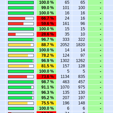
100.0 %
65
65
-
99.0 %
101
100
-
100.0 %
16
16
-
66.7 %
24
16
-
59.6 %
161
96
-
100.0 %
15
15
-
28.6 %
35
10
-
96.7 %
333
322
-
88.7 %
2052
1820
-
100.0 %
14
14
-
78.2 %
124
97
-
96.9 %
1302
1262
-
81.5 %
157
128
-
100.0 %
5
5
-
73.6 %
1134
835
-
98.7 %
463
457
-
91.1 %
1070
975
-
96.3 %
135
130
-
95.2 %
207
197
-
75.5 %
196
148
-
100.0 %
6
6
-