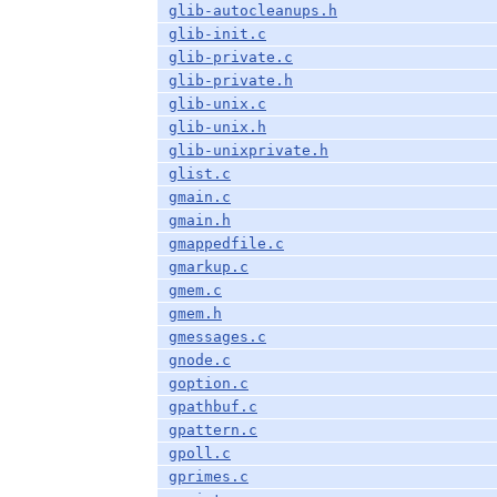
glib-autocleanups.h
glib-init.c
glib-private.c
glib-private.h
glib-unix.c
glib-unix.h
glib-unixprivate.h
glist.c
gmain.c
gmain.h
gmappedfile.c
gmarkup.c
gmem.c
gmem.h
gmessages.c
gnode.c
goption.c
gpathbuf.c
gpattern.c
gpoll.c
gprimes.c