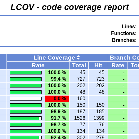
LCOV - code coverage report
Lines:
Functions:
Branches:
Line Coverage
Branch C
Rate
Total
Hit
Rate
Tot
100.0 %
45
45
-
99.4 %
727
723
-
100.0 %
202
202
-
100.0 %
48
48
-
0.0 %
160
-
100.0 %
150
150
-
98.9 %
187
185
-
91.7 %
1526
1399
-
98.7 %
77
76
-
100.0 %
134
134
-
92.4 %
302
279
-