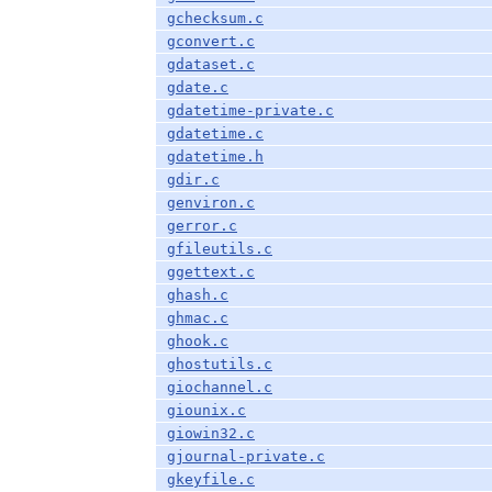
gchecksum.c
gconvert.c
gdataset.c
gdate.c
gdatetime-private.c
gdatetime.c
gdatetime.h
gdir.c
genviron.c
gerror.c
gfileutils.c
ggettext.c
ghash.c
ghmac.c
ghook.c
ghostutils.c
giochannel.c
giounix.c
giowin32.c
gjournal-private.c
gkeyfile.c