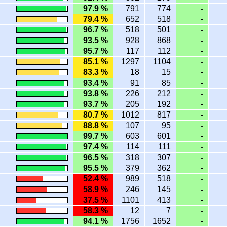
97.9 %
791
774
-
79.4 %
652
518
-
96.7 %
518
501
-
93.5 %
928
868
-
95.7 %
117
112
-
85.1 %
1297
1104
-
83.3 %
18
15
-
93.4 %
91
85
-
93.8 %
226
212
-
93.7 %
205
192
-
80.7 %
1012
817
-
88.8 %
107
95
-
99.7 %
603
601
-
97.4 %
114
111
-
96.5 %
318
307
-
95.5 %
379
362
-
52.4 %
989
518
-
58.9 %
246
145
-
37.5 %
1101
413
-
58.3 %
12
7
-
94.1 %
1756
1652
-