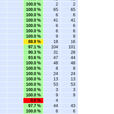
100.0 %
2
2
100.0 %
65
65
100.0 %
6
6
100.0 %
41
41
100.0 %
6
6
100.0 %
6
6
100.0 %
9
9
88.9 %
18
16
97.1 %
104
101
90.3 %
31
28
93.6 %
47
44
100.0 %
48
48
100.0 %
8
8
100.0 %
24
24
100.0 %
13
13
100.0 %
53
53
100.0 %
3
3
100.0 %
9
9
0.0 %
4
97.7 %
44
43
100.0 %
6
6