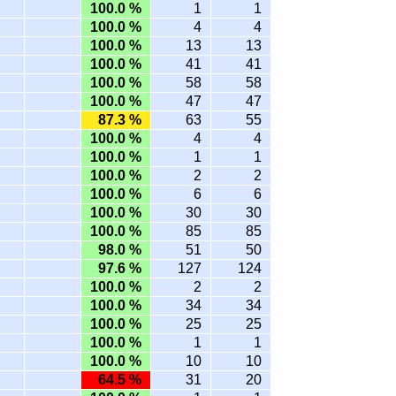
100.0 %
1
1
100.0 %
4
4
100.0 %
13
13
100.0 %
41
41
100.0 %
58
58
100.0 %
47
47
87.3 %
63
55
100.0 %
4
4
100.0 %
1
1
100.0 %
2
2
100.0 %
6
6
100.0 %
30
30
100.0 %
85
85
98.0 %
51
50
97.6 %
127
124
100.0 %
2
2
100.0 %
34
34
100.0 %
25
25
100.0 %
1
1
100.0 %
10
10
64.5 %
31
20