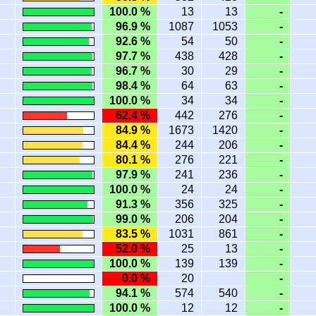
100.0 %
13
13
-
96.9 %
1087
1053
-
92.6 %
54
50
-
97.7 %
438
428
-
96.7 %
30
29
-
98.4 %
64
63
-
100.0 %
34
34
-
62.4 %
442
276
-
84.9 %
1673
1420
-
84.4 %
244
206
-
80.1 %
276
221
-
97.9 %
241
236
-
100.0 %
24
24
-
91.3 %
356
325
-
99.0 %
206
204
-
83.5 %
1031
861
-
52.0 %
25
13
-
100.0 %
139
139
-
0.0 %
20
-
94.1 %
574
540
-
100.0 %
12
12
-