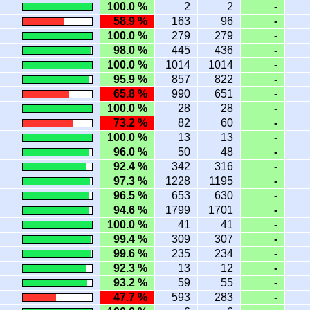
100.0 %
2
2
-
58.9 %
163
96
-
100.0 %
279
279
-
98.0 %
445
436
-
100.0 %
1014
1014
-
95.9 %
857
822
-
65.8 %
990
651
-
100.0 %
28
28
-
73.2 %
82
60
-
100.0 %
13
13
-
96.0 %
50
48
-
92.4 %
342
316
-
97.3 %
1228
1195
-
96.5 %
653
630
-
94.6 %
1799
1701
-
100.0 %
41
41
-
99.4 %
309
307
-
99.6 %
235
234
-
92.3 %
13
12
-
93.2 %
59
55
-
47.7 %
593
283
-