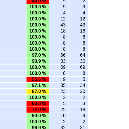
40.0 %
5
2
100.0 %
9
9
100.0 %
4
4
100.0 %
12
12
100.0 %
43
43
100.0 %
18
18
100.0 %
8
8
100.0 %
8
8
100.0 %
8
8
97.0 %
66
64
90.9 %
33
30
100.0 %
69
69
100.0 %
8
8
55.6 %
9
5
97.1 %
35
34
87.0 %
23
20
100.0 %
2
2
60.0 %
5
3
72.0 %
25
18
90.0 %
10
9
100.0 %
2
2
96.9 %
32
31