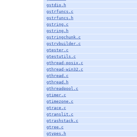
gstdio.h
gstrfuncs.c
gstrfuncs.h
gstring.c
gstring.h
gstringchunk.c
gstrvbuilder.c
gtester.c
gtestutils.c
gthread-posix.c
gthread-win32.c
gthread.c
gthread.h
gthreadpool.c
gtimer.c
gtimezone.c
gtrace.c
gtranslit.c
gtrashstack.c
gtree.c
gtypes.h