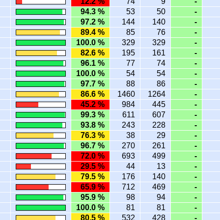
12.2 %
74
9
-
94.3 %
53
50
-
97.2 %
144
140
-
89.4 %
85
76
-
100.0 %
329
329
-
82.6 %
195
161
-
96.1 %
77
74
-
100.0 %
54
54
-
97.7 %
88
86
-
86.6 %
1460
1264
-
45.2 %
984
445
-
99.3 %
611
607
-
93.8 %
243
228
-
76.3 %
38
29
-
96.7 %
270
261
-
72.0 %
693
499
-
29.5 %
44
13
-
79.5 %
176
140
-
65.9 %
712
469
-
95.9 %
98
94
-
100.0 %
81
81
-
80.5 %
532
428
-