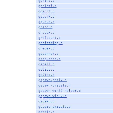
gprint.c
gprintf.c
gqsort.c
gquark.c
gqueue.c
grand.c
grcbox.c
grefcount.c
grefstring.c
gregex.c
gscanner.c
gsequence.c
gshell.c
gslice.c
gslist.c
gspawn-posix.c
gspawn-private.h
gspawn-win32-helper.c
gspawn-win32.c
gspawn.c
gstdio-private.c
gstdio.c