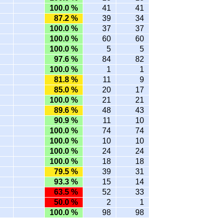
100.0 %
41
41
87.2 %
39
34
100.0 %
37
37
100.0 %
60
60
100.0 %
5
5
97.6 %
84
82
100.0 %
1
1
81.8 %
11
9
85.0 %
20
17
100.0 %
21
21
89.6 %
48
43
90.9 %
11
10
100.0 %
74
74
100.0 %
10
10
100.0 %
24
24
100.0 %
18
18
79.5 %
39
31
93.3 %
15
14
63.5 %
52
33
50.0 %
2
1
100.0 %
98
98