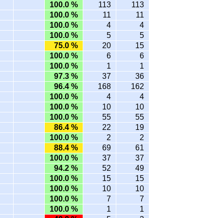
100.0 %
113
113
100.0 %
11
11
100.0 %
4
4
100.0 %
5
5
75.0 %
20
15
100.0 %
6
6
100.0 %
1
1
97.3 %
37
36
96.4 %
168
162
100.0 %
4
4
100.0 %
10
10
100.0 %
55
55
86.4 %
22
19
100.0 %
2
2
88.4 %
69
61
100.0 %
37
37
94.2 %
52
49
100.0 %
15
15
100.0 %
10
10
100.0 %
7
7
100.0 %
1
1