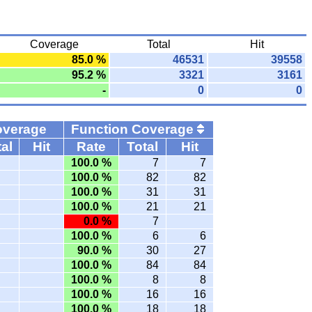
Coverage
Total
Hit
85.0 %
46531
39558
95.2 %
3321
3161
-
0
0
overage
Function Coverage
al
Hit
Rate
Total
Hit
100.0 %
7
7
100.0 %
82
82
100.0 %
31
31
100.0 %
21
21
0.0 %
7
100.0 %
6
6
90.0 %
30
27
100.0 %
84
84
100.0 %
8
8
100.0 %
16
16
100.0 %
18
18