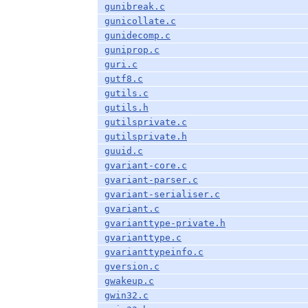
gunibreak.c
gunicollate.c
gunidecomp.c
guniprop.c
guri.c
gutf8.c
gutils.c
gutils.h
gutilsprivate.c
gutilsprivate.h
guuid.c
gvariant-core.c
gvariant-parser.c
gvariant-serialiser.c
gvariant.c
gvarianttype-private.h
gvarianttype.c
gvarianttypeinfo.c
gversion.c
gwakeup.c
gwin32.c