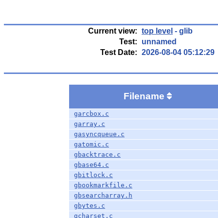
Current view:
top level
- glib
Test:
unnamed
Test Date:
2026-08-04 05:12:29
Filename
garcbox.c
garray.c
gasyncqueue.c
gatomic.c
gbacktrace.c
gbase64.c
gbitlock.c
gbookmarkfile.c
gbsearcharray.h
gbytes.c
gcharset.c