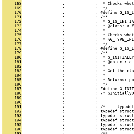
     168
                 :             :  * Checks whet
     169
                 :             :  */
     170
                 :             : #define G_IS_I
     171
                 :             : /**
     172
                 :             :  * G_IS_INITIA
     173
                 :             :  * @class: a #
     174
                 :             :  * 
     175
                 :             :  * Checks whet
     176
                 :             :  * %G_TYPE_INI
     177
                 :             :  */
     178
                 :             : #define G_IS_
     179
                 :             : /**
     180
                 :             :  * G_INITIALLY
     181
                 :             :  * @object: a 
     182
                 :             :  * 
     183
                 :             :  * Get the cla
     184
                 :             :  *
     185
                 :             :  * Returns: p
     186
                 :             :  */
     187
                 :             : #define G_INIT
     188
                 :             : /* GInitiallyU
     189
                 :             : 
     190
                 :             : 
     191
                 :             : /* --- typedef
     192
                 :             : typedef struc
     193
                 :             : typedef struct
     194
                 :             : typedef struct
     195
                 :             : typedef struct
     196
                 :             : typedef struct
     197
                 :             : /**