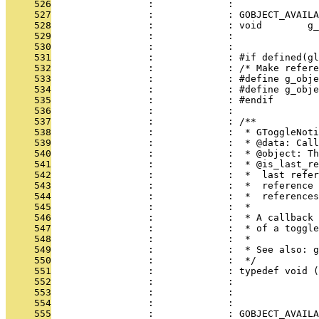
     526
                 :             :               
     527
                 :             : GOBJECT_AVAILA
     528
                 :             : void        g_
     529
                 :             :               
     530
                 :             : 
     531
                 :             : #if defined(gl
     532
                 :             : /* Make refere
     533
                 :             : #define g_obje
     534
                 :             : #define g_obje
     535
                 :             : #endif
     536
                 :             : 
     537
                 :             : /**
     538
                 :             :  * GToggleNoti
     539
                 :             :  * @data: Call
     540
                 :             :  * @object: Th
     541
                 :             :  * @is_last_re
     542
                 :             :  *  last refer
     543
                 :             :  *  reference 
     544
                 :             :  *  references
     545
                 :             :  * 
     546
                 :             :  * A callback 
     547
                 :             :  * of a toggle
     548
                 :             :  *
     549
                 :             :  * See also: g
     550
                 :             :  */
     551
                 :             : typedef void (
     552
                 :             :               
     553
                 :             :               
     554
                 :             : 
     555
                 :             : GOBJECT_AVAILA