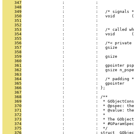
     347
                 :             :               
     348
                 :             :               
     349
                 :             :   /* signals *
     350
                 :             :   void       (
     351
                 :             :               
     352
                 :             : 
     353
                 :             :   /* called w
     354
                 :             :   void       (
     355
                 :             : 
     356
                 :             :   /*< private 
     357
                 :             :   gsize       
     358
                 :             : 
     359
                 :             :   gsize       
     360
                 :             : 
     361
                 :             :   gpointer psp
     362
                 :             :   gsize n_pspe
     363
                 :             : 
     364
                 :             :   /* padding *
     365
                 :             :   gpointer    
     366
                 :             : };
     367
                 :             : 
     368
                 :             : /**
     369
                 :             :  * GObjectCons
     370
                 :             :  * @pspec: the
     371
                 :             :  * @value: the
     372
                 :             :  * 
     373
                 :             :  * The GObject
     374
                 :             :  * #GParamSpec
     375
                 :             :  */
     376
                 :             : struct _GObjec