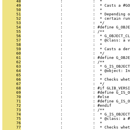
      48
                 :             :  * 
      49
                 :             :  * Casts a #GO
      50
                 :             :  *
      51
                 :             :  * Depending o
      52
                 :             :  * certain run
      53
                 :             :  */
      54
                 :             : #define G_OBJE
      55
                 :             : /**
      56
                 :             :  * G_OBJECT_CL
      57
                 :             :  * @class: a v
      58
                 :             :  * 
      59
                 :             :  * Casts a der
      60
                 :             :  */
      61
                 :             : #define G_OBJE
      62
                 :             : /**
      63
                 :             :  * G_IS_OBJECT
      64
                 :             :  * @object: In
      65
                 :             :  * 
      66
                 :             :  * Checks whet
      67
                 :             :  */
      68
                 :             : #if GLIB_VERS
      69
                 :             : #define G_IS_O
      70
                 :             : #else
      71
                 :             : #define G_IS_O
      72
                 :             : #endif
      73
                 :             : /**
      74
                 :             :  * G_IS_OBJECT
      75
                 :             :  * @class: a #
      76
                 :             :  * 
      77
                 :             :  * Checks whet