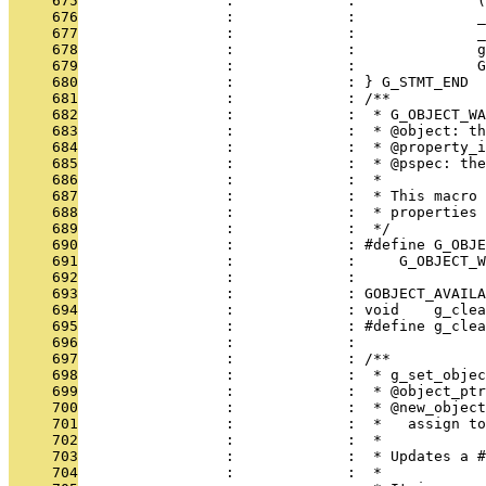
     675
                 :             :              (
     676
                 :             :              _
     677
                 :             :              _
     678
                 :             :              g
     679
                 :             :              G
     680
                 :             : } G_STMT_END
     681
                 :             : /**
     682
                 :             :  * G_OBJECT_W
     683
                 :             :  * @object: th
     684
                 :             :  * @property_i
     685
                 :             :  * @pspec: the
     686
                 :             :  * 
     687
                 :             :  * This macro 
     688
                 :             :  * properties 
     689
                 :             :  */
     690
                 :             : #define G_OBJE
     691
                 :             :     G_OBJECT_W
     692
                 :             : 
     693
                 :             : GOBJECT_AVAILA
     694
                 :             : void    g_cle
     695
                 :             : #define g_clea
     696
                 :             : 
     697
                 :             : /**
     698
                 :             :  * g_set_objec
     699
                 :             :  * @object_ptr
     700
                 :             :  * @new_object
     701
                 :             :  *   assign to
     702
                 :             :  *
     703
                 :             :  * Updates a #
     704
                 :             :  *