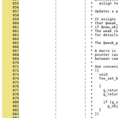
     855
                 :             :  *   assign to
     856
                 :             :  *
     857
                 :             :  * Updates a p
     858
                 :             :  *
     859
                 :             :  * It assigns 
     860
                 :             :  * that @weak_
     861
                 :             :  * if @new_obj
     862
                 :             :  * The weak re
     863
                 :             :  * for details
     864
                 :             :  *
     865
                 :             :  * The @weak_p
     866
                 :             :  *
     867
                 :             :  * A macro is 
     868
                 :             :  * pointer cas
     869
                 :             :  * between com
     870
                 :             :  *
     871
                 :             :  * One conveni
     872
                 :             :  * |[
     873
                 :             :  *   void
     874
                 :             :  *   foo_set_b
     875
                 :             :  *            
     876
                 :             :  *   {
     877
                 :             :  *     g_retur
     878
                 :             :  *     g_retur
     879
                 :             :  *
     880
                 :             :  *     if (g_s
     881
                 :             :  *       g_obj
     882
                 :             :  *   }
     883
                 :             :  * ]|
     884
                 :             :  *