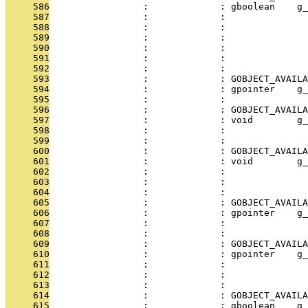
     586
                 :             : gboolean    g_
     587
                 :             :               
     588
                 :             :               
     589
                 :             :               
     590
                 :             :               
     591
                 :             :               
     592
                 :             : 
     593
                 :             : GOBJECT_AVAILA
     594
                 :             : gpointer    g_
     595
                 :             :               
     596
                 :             : GOBJECT_AVAILA
     597
                 :             : void        g_
     598
                 :             :               
     599
                 :             :               
     600
                 :             : GOBJECT_AVAILA
     601
                 :             : void        g_
     602
                 :             :               
     603
                 :             :               
     604
                 :             :               
     605
                 :             : GOBJECT_AVAILA
     606
                 :             : gpointer    g_
     607
                 :             :               
     608
                 :             : 
     609
                 :             : GOBJECT_AVAILA
     610
                 :             : gpointer    g_
     611
                 :             :               
     612
                 :             :               
     613
                 :             :               
     614
                 :             : GOBJECT_AVAILA
     615
                 :             : gboolean    g_