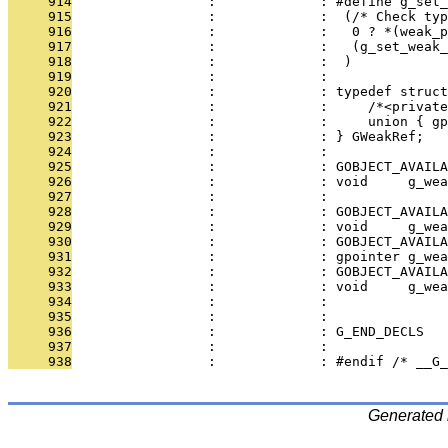
     914
                 :             : #define g_set_
     915
                 :             :  (/* Check typ
     916
                 :             :   0 ? *(weak_
     917
                 :             :   (g_set_weak_
     918
                 :             :  )
     919
                 :             : 
     920
                 :             : typedef struct
     921
                 :             :     /*<private
     922
                 :             :     union { gp
     923
                 :             : } GWeakRef;
     924
                 :             : 
     925
                 :             : GOBJECT_AVAILA
     926
                 :             : void     g_wea
     927
                 :             :               
     928
                 :             : GOBJECT_AVAILA
     929
                 :             : void     g_wea
     930
                 :             : GOBJECT_AVAILA
     931
                 :             : gpointer g_wea
     932
                 :             : GOBJECT_AVAILA
     933
                 :             : void     g_wea
     934
                 :             :               
     935
                 :             : 
     936
                 :             : G_END_DECLS
     937
                 :             : 
     938
                 :             : #endif /* __G_
Generated 