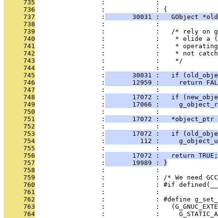
     735
                 :             :              
     736
                 :             : {
     737
                 :
       30031 :   GObject *old
     738
                 :             : 
     739
                 :             :   /* rely on g
     740
                 :             :    * elide a (
     741
                 :             :    * operating
     742
                 :             :    * not catch
     743
                 :             :    */
     744
                 :             : 
     745
                 :
       30031 :   if (old_obje
     746
                 :
       12959 :     return FAL
     747
                 :             : 
     748
                 :
       17072 :   if (new_obje
     749
                 :
       17066 :     g_object_r
     750
                 :             : 
     751
                 :
       17072 :   *object_ptr 
     752
                 :             : 
     753
                 :
       17072 :   if (old_obje
     754
                 :
         112 :     g_object_u
     755
                 :             : 
     756
                 :
       17072 :   return TRUE;
     757
                 :
       19989 : }
     758
                 :             : 
     759
                 :             : /* We need GCC
     760
                 :             : #if defined(__
     761
                 :             : 
     762
                 :             : #define g_set
     763
                 :             :   (G_GNUC_EXTE
     764
                 :             :     G_STATIC_A