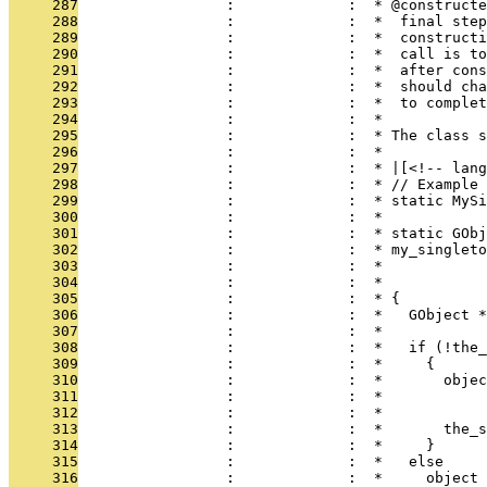
     287
                 :             :  * @constructe
     288
                 :             :  *  final step
     289
                 :             :  *  constructi
     290
                 :             :  *  call is to
     291
                 :             :  *  after cons
     292
                 :             :  *  should cha
     293
                 :             :  *  to complet
     294
                 :             :  * 
     295
                 :             :  * The class s
     296
                 :             :  * 
     297
                 :             :  * |[<!-- lang
     298
                 :             :  * // Example 
     299
                 :             :  * static MySi
     300
                 :             :  * 
     301
                 :             :  * static GObj
     302
                 :             :  * my_singleto
     303
                 :             :  *            
     304
                 :             :  *            
     305
                 :             :  * {
     306
                 :             :  *   GObject *
     307
                 :             :  *   
     308
                 :             :  *   if (!the_
     309
                 :             :  *     {
     310
                 :             :  *       objec
     311
                 :             :  *            
     312
                 :             :  *            
     313
                 :             :  *       the_s
     314
                 :             :  *     }
     315
                 :             :  *   else
     316
                 :             :  *     object