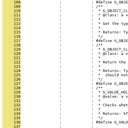
     108
                 :             : #define G_OBJE
     109
                 :             : /**
     110
                 :             :  * G_OBJECT_CL
     111
                 :             :  * @class: a v
     112
                 :             :  * 
     113
                 :             :  * Get the typ
     114
                 :             :  * 
     115
                 :             :  * Returns: Ty
     116
                 :             :  */
     117
                 :             : #define G_OBJE
     118
                 :             : /**
     119
                 :             :  * G_OBJECT_CL
     120
                 :             :  * @class: a v
     121
                 :             :  * 
     122
                 :             :  * Return the 
     123
                 :             :  * 
     124
                 :             :  * Returns: Ty
     125
                 :             :  *  should not
     126
                 :             :  */
     127
                 :             : #define G_OBJE
     128
                 :             : /**
     129
                 :             :  * G_VALUE_HOL
     130
                 :             :  * @value: a v
     131
                 :             :  * 
     132
                 :             :  * Checks whet
     133
                 :             :  * 
     134
                 :             :  * Returns: %T
     135
                 :             :  */
     136
                 :             : #define G_VALU
     137
                 :             : 