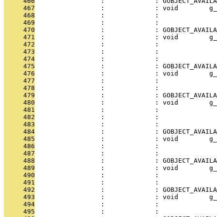
     466
                 :             : GOBJECT_AVAILA
     467
                 :             : void        g_
     468
                 :             :               
     469
                 :             :               
     470
                 :             : GOBJECT_AVAILA
     471
                 :             : void        g_
     472
                 :             :               
     473
                 :             :               
     474
                 :             :               
     475
                 :             : GOBJECT_AVAILA
     476
                 :             : void        g_
     477
                 :             :               
     478
                 :             :               
     479
                 :             : GOBJECT_AVAILA
     480
                 :             : void        g_
     481
                 :             :               
     482
                 :             :               
     483
                 :             :               
     484
                 :             : GOBJECT_AVAILA
     485
                 :             : void        g_
     486
                 :             :               
     487
                 :             :               
     488
                 :             : GOBJECT_AVAILA
     489
                 :             : void        g_
     490
                 :             :               
     491
                 :             :               
     492
                 :             : GOBJECT_AVAILA
     493
                 :             : void        g_
     494
                 :             :               
     495
                 :             :               