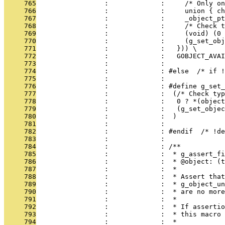
     765
                 :             :     /* Only on
     766
                 :             :     union { ch
     767
                 :             :     _object_pt
     768
                 :             :     /* Check t
     769
                 :             :     (void) (0 
     770
                 :             :     (g_set_obj
     771
                 :             :   })) \
     772
                 :             :   GOBJECT_AVAI
     773
                 :             : 
     774
                 :             : #else  /* if !
     775
                 :             : 
     776
                 :             : #define g_set
     777
                 :             :  (/* Check typ
     778
                 :             :   0 ? *(object
     779
                 :             :   (g_set_objec
     780
                 :             :  )
     781
                 :             : 
     782
                 :             : #endif  /* !de
     783
                 :             : 
     784
                 :             : /**
     785
                 :             :  * g_assert_fi
     786
                 :             :  * @object: (t
     787
                 :             :  *
     788
                 :             :  * Assert that
     789
                 :             :  * g_object_un
     790
                 :             :  * are no more
     791
                 :             :  *
     792
                 :             :  * If assertio
     793
                 :             :  * this macro 
     794
                 :             :  *