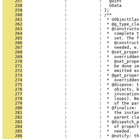
     257
                 :             :   guint       
     258
                 :             :   GData       
     259
                 :             : };
     260
                 :             : /**
     261
                 :             :  * GObjectClas
     262
                 :             :  * @g_type_cla
     263
                 :             :  * @constructo
     264
                 :             :  *  complete t
     265
                 :             :  *  set. The f
     266
                 :             :  *  @construct
     267
                 :             :  *  needed, e.
     268
                 :             :  * @set_proper
     269
                 :             :  *  overridden
     270
                 :             :  *  @set_prope
     271
                 :             :  *  be done im
     272
                 :             :  *  emitted ex
     273
                 :             :  * @get_proper
     274
                 :             :  *  overridde
     275
                 :             :  * @dispose: t
     276
                 :             :  *  objects, b
     277
                 :             :  *  invocation
     278
                 :             :  *  loops). Be
     279
                 :             :  *  of the par
     280
                 :             :  * @finalize: 
     281
                 :             :  *  the instan
     282
                 :             :  *  parent cla
     283
                 :             :  * @dispatch_p
     284
                 :             :  *  of propert
     285
                 :             :  *  needed.
     286
                 :             :  * @notify: th