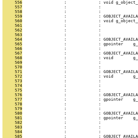
     556
                 :             : void g_object_
     557
                 :             :               
     558
                 :             :               
     559
                 :             : GOBJECT_AVAILA
     560
                 :             : void g_object_
     561
                 :             :               
     562
                 :             :               
     563
                 :             : 
     564
                 :             : GOBJECT_AVAILA
     565
                 :             : gpointer    g_
     566
                 :             :               
     567
                 :             : GOBJECT_AVAILA
     568
                 :             : void        g_
     569
                 :             :               
     570
                 :             :               
     571
                 :             : GOBJECT_AVAILA
     572
                 :             : void        g_
     573
                 :             :               
     574
                 :             :               
     575
                 :             :               
     576
                 :             : GOBJECT_AVAILA
     577
                 :             : gpointer    g_
     578
                 :             :               
     579
                 :             : 
     580
                 :             : GOBJECT_AVAILA
     581
                 :             : gpointer    g_
     582
                 :             :               
     583
                 :             :               
     584
                 :             :               
     585
                 :             : GOBJECT_AVAILA