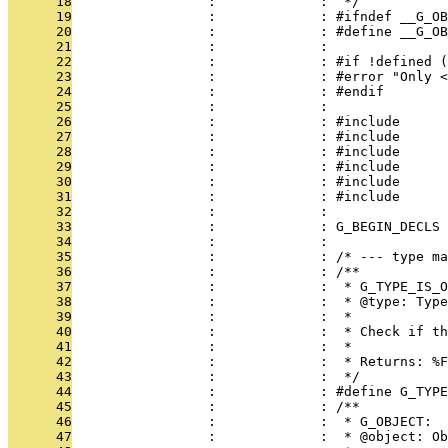
      18
                 :             :  */
      19
                 :             : #ifndef __G_OB
      20
                 :             : #define __G_OB
      21
                 :             : 
      22
                 :             : #if !defined (
      23
                 :             : #error "Only <
      24
                 :             : #endif
      25
                 :             : 
      26
                 :             : #include      
      27
                 :             : #include      
      28
                 :             : #include      
      29
                 :             : #include      
      30
                 :             : #include      
      31
                 :             : #include      
      32
                 :             : 
      33
                 :             : G_BEGIN_DECLS
      34
                 :             : 
      35
                 :             : /* --- type ma
      36
                 :             : /**
      37
                 :             :  * G_TYPE_IS_O
      38
                 :             :  * @type: Type
      39
                 :             :  * 
      40
                 :             :  * Check if th
      41
                 :             :  * 
      42
                 :             :  * Returns: %F
      43
                 :             :  */
      44
                 :             : #define G_TYPE
      45
                 :             : /**
      46
                 :             :  * G_OBJECT:
      47
                 :             :  * @object: Ob