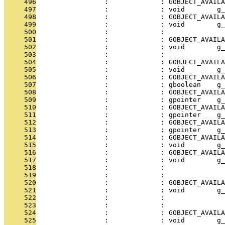
     496
                 :             : GOBJECT_AVAILA
     497
                 :             : void        g_
     498
                 :             : GOBJECT_AVAILA
     499
                 :             : void        g_
     500
                 :             :               
     501
                 :             : GOBJECT_AVAILA
     502
                 :             : void        g_
     503
                 :             :               
     504
                 :             : GOBJECT_AVAILA
     505
                 :             : void        g_
     506
                 :             : GOBJECT_AVAILA
     507
                 :             : gboolean    g_
     508
                 :             : GOBJECT_AVAILA
     509
                 :             : gpointer    g_
     510
                 :             : GOBJECT_AVAILA
     511
                 :             : gpointer    g_
     512
                 :             : GOBJECT_AVAILA
     513
                 :             : gpointer    g_
     514
                 :             : GOBJECT_AVAILA
     515
                 :             : void        g_
     516
                 :             : GOBJECT_AVAILA
     517
                 :             : void        g_
     518
                 :             :               
     519
                 :             :               
     520
                 :             : GOBJECT_AVAILA
     521
                 :             : void        g_
     522
                 :             :               
     523
                 :             :               
     524
                 :             : GOBJECT_AVAILA
     525
                 :             : void        g_