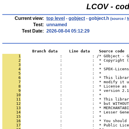
LCOV - cod
Current view:
top level
-
gobject
- gobject.h
(source /
f
Test:
unnamed
Test Date:
2026-08-04 05:12:29
             Branch data     Line data    Source code
       1
                 :             : /* GObject - G
       2
                 :             :  * Copyright (
       3
                 :             :  *
       4
                 :             :  * SPDX-Licens
       5
                 :             :  *
       6
                 :             :  * This librar
       7
                 :             :  * modify it u
       8
                 :             :  * License as 
       9
                 :             :  * version 2.1
      10
                 :             :  *
      11
                 :             :  * This librar
      12
                 :             :  * but WITHOUT
      13
                 :             :  * MERCHANTABI
      14
                 :             :  * Lesser Gene
      15
                 :             :  *
      16
                 :             :  * You should 
      17
                 :             :  * Public Lice