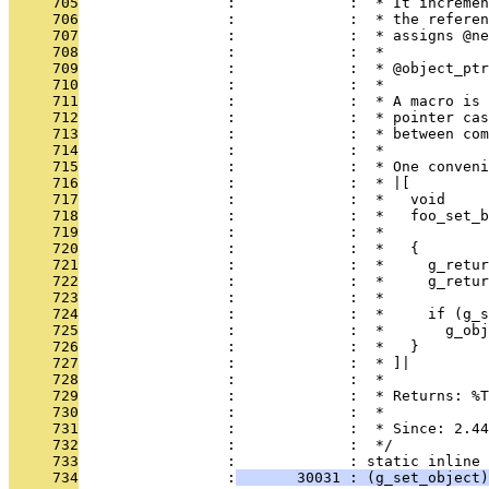
     705
                 :             :  * It incremen
     706
                 :             :  * the referen
     707
                 :             :  * assigns @ne
     708
                 :             :  *
     709
                 :             :  * @object_ptr
     710
                 :             :  *
     711
                 :             :  * A macro is 
     712
                 :             :  * pointer cas
     713
                 :             :  * between com
     714
                 :             :  *
     715
                 :             :  * One conveni
     716
                 :             :  * |[
     717
                 :             :  *   void
     718
                 :             :  *   foo_set_b
     719
                 :             :  *            
     720
                 :             :  *   {
     721
                 :             :  *     g_retur
     722
                 :             :  *     g_retur
     723
                 :             :  *
     724
                 :             :  *     if (g_s
     725
                 :             :  *       g_obj
     726
                 :             :  *   }
     727
                 :             :  * ]|
     728
                 :             :  *
     729
                 :             :  * Returns: %T
     730
                 :             :  *
     731
                 :             :  * Since: 2.44
     732
                 :             :  */
     733
                 :             : static inline 
     734
                 :
       30031 : (g_set_object)