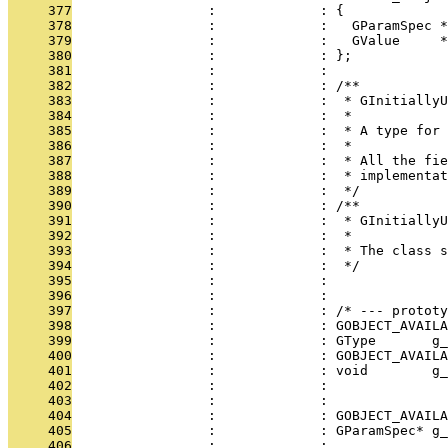
     377
                 :             : {
     378
                 :             :   GParamSpec *
     379
                 :             :   GValue     *
     380
                 :             : };
     381
                 :             : 
     382
                 :             : /**
     383
                 :             :  * GInitiallyU
     384
                 :             :  *
     385
                 :             :  * A type for 
     386
                 :             :  * 
     387
                 :             :  * All the fie
     388
                 :             :  * implementa
     389
                 :             :  */
     390
                 :             : /**
     391
                 :             :  * GInitiallyU
     392
                 :             :  * 
     393
                 :             :  * The class s
     394
                 :             :  */
     395
                 :             : 
     396
                 :             : 
     397
                 :             : /* --- prototy
     398
                 :             : GOBJECT_AVAILA
     399
                 :             : GType       g_
     400
                 :             : GOBJECT_AVAILA
     401
                 :             : void        g_
     402
                 :             :               
     403
                 :             :               
     404
                 :             : GOBJECT_AVAILA
     405
                 :             : GParamSpec* g_
     406
                 :             :               