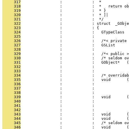
     317
                 :             :  * 
     318
                 :             :  *   return ob
     319
                 :             :  * }
     320
                 :             :  * ]|
     321
                 :             :  */
     322
                 :             : struct  _GObje
     323
                 :             : {
     324
                 :             :   GTypeClass  
     325
                 :             : 
     326
                 :             :   /*< private 
     327
                 :             :   GSList      
     328
                 :             : 
     329
                 :             :   /*< public >
     330
                 :             :   /* seldom ov
     331
                 :             :   GObject*   (
     332
                 :             :               
     333
                 :             :               
     334
                 :             :   /* overridab
     335
                 :             :   void       (
     336
                 :             :               
     337
                 :             :               
     338
                 :             :               
     339
                 :             :   void       (
     340
                 :             :               
     341
                 :             :               
     342
                 :             :               
     343
                 :             :   void       (
     344
                 :             :   void       (
     345
                 :             :   /* seldom ov
     346
                 :             :   void       (