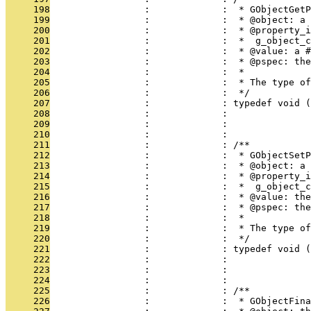
     198
                 :             :  * GObjectGetP
     199
                 :             :  * @object: a 
     200
                 :             :  * @property_i
     201
                 :             :  *  g_object_c
     202
                 :             :  * @value: a #
     203
                 :             :  * @pspec: the
     204
                 :             :  * 
     205
                 :             :  * The type of
     206
                 :             :  */
     207
                 :             : typedef void (
     208
                 :             :               
     209
                 :             :               
     210
                 :             :               
     211
                 :             : /**
     212
                 :             :  * GObjectSetP
     213
                 :             :  * @object: a 
     214
                 :             :  * @property_i
     215
                 :             :  *  g_object_c
     216
                 :             :  * @value: the
     217
                 :             :  * @pspec: the
     218
                 :             :  * 
     219
                 :             :  * The type of
     220
                 :             :  */
     221
                 :             : typedef void (
     222
                 :             :               
     223
                 :             :               
     224
                 :             :               
     225
                 :             : /**
     226
                 :             :  * GObjectFina