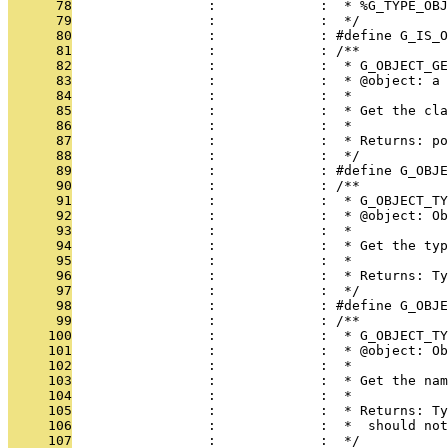
      78
                 :             :  * %G_TYPE_OBJ
      79
                 :             :  */
      80
                 :             : #define G_IS_O
      81
                 :             : /**
      82
                 :             :  * G_OBJECT_GE
      83
                 :             :  * @object: a 
      84
                 :             :  * 
      85
                 :             :  * Get the cla
      86
                 :             :  *
      87
                 :             :  * Returns: p
      88
                 :             :  */
      89
                 :             : #define G_OBJE
      90
                 :             : /**
      91
                 :             :  * G_OBJECT_TY
      92
                 :             :  * @object: Ob
      93
                 :             :  * 
      94
                 :             :  * Get the typ
      95
                 :             :  * 
      96
                 :             :  * Returns: Ty
      97
                 :             :  */
      98
                 :             : #define G_OBJE
      99
                 :             : /**
     100
                 :             :  * G_OBJECT_TY
     101
                 :             :  * @object: Ob
     102
                 :             :  * 
     103
                 :             :  * Get the nam
     104
                 :             :  * 
     105
                 :             :  * Returns: Ty
     106
                 :             :  *  should not
     107
                 :             :  */