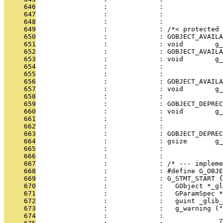
     646
                 :             :               
     647
                 :             :               
     648
                 :             : 
     649
                 :             : /*< protected 
     650
                 :             : GOBJECT_AVAILA
     651
                 :             : void        g_
     652
                 :             : GOBJECT_AVAILA
     653
                 :             : void        g_
     654
                 :             : 
     655
                 :             : 
     656
                 :             : GOBJECT_AVAILA
     657
                 :             : void        g_
     658
                 :             :               
     659
                 :             : GOBJECT_DEPREC
     660
                 :             : void        g_
     661
                 :             :               
     662
                 :             : 
     663
                 :             : GOBJECT_DEPREC
     664
                 :             : gsize       g_
     665
                 :             :               
     666
                 :             : 
     667
                 :             : /* --- impleme
     668
                 :             : #define G_OBJE
     669
                 :             : G_STMT_START {
     670
                 :             :   GObject *_g
     671
                 :             :   GParamSpec *
     672
                 :             :   guint _glib_
     673
                 :             :   g_warning ("
     674
                 :             :              _