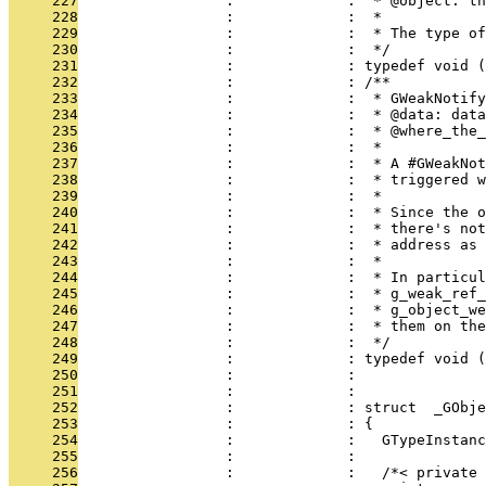
     227
                 :             :  * @object: th
     228
                 :             :  * 
     229
                 :             :  * The type of
     230
                 :             :  */
     231
                 :             : typedef void (
     232
                 :             : /**
     233
                 :             :  * GWeakNotify
     234
                 :             :  * @data: data
     235
                 :             :  * @where_the_
     236
                 :             :  * 
     237
                 :             :  * A #GWeakNot
     238
                 :             :  * triggered w
     239
                 :             :  *
     240
                 :             :  * Since the o
     241
                 :             :  * there's not
     242
                 :             :  * address as
     243
                 :             :  *
     244
                 :             :  * In particul
     245
                 :             :  * g_weak_ref_
     246
                 :             :  * g_object_we
     247
                 :             :  * them on the
     248
                 :             :  */
     249
                 :             : typedef void (
     250
                 :             :               
     251
                 :             : 
     252
                 :             : struct  _GObje
     253
                 :             : {
     254
                 :             :   GTypeInstanc
     255
                 :             :   
     256
                 :             :   /*< private 