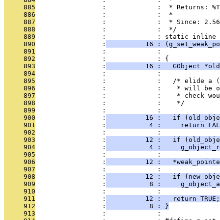
     885
                 :             :  * Returns: %T
     886
                 :             :  *
     887
                 :             :  * Since: 2.56
     888
                 :             :  */
     889
                 :             : static inline 
     890
                 :
          16 : (g_set_weak_po
     891
                 :             :               
     892
                 :             : {
     893
                 :
          16 :   GObject *old
     894
                 :             : 
     895
                 :             :   /* elide a (
     896
                 :             :    * will be o
     897
                 :             :    * check wou
     898
                 :             :    */
     899
                 :             : 
     900
                 :
          16 :   if (old_obje
     901
                 :
           4 :     return FAL
     902
                 :             : 
     903
                 :
          12 :   if (old_obje
     904
                 :
           4 :     g_object_r
     905
                 :             : 
     906
                 :
          12 :   *weak_pointe
     907
                 :             : 
     908
                 :
          12 :   if (new_obje
     909
                 :
           8 :     g_object_a
     910
                 :             : 
     911
                 :
          12 :   return TRUE;
     912
                 :
           8 : }
     913
                 :             : 