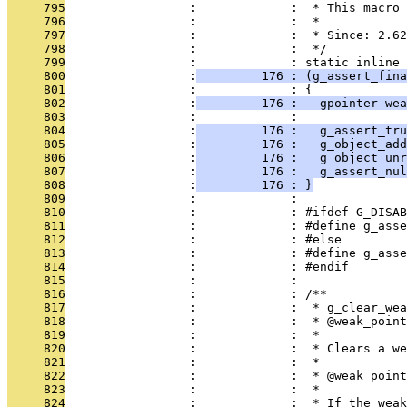
     795
                 :             :  * This macro 
     796
                 :             :  *
     797
                 :             :  * Since: 2.62
     798
                 :             :  */
     799
                 :             : static inline 
     800
                 :
         176 : (g_assert_fina
     801
                 :             : {
     802
                 :
         176 :   gpointer wea
     803
                 :             : 
     804
                 :
         176 :   g_assert_tru
     805
                 :
         176 :   g_object_ad
     806
                 :
         176 :   g_object_unr
     807
                 :
         176 :   g_assert_nul
     808
                 :
         176 : }
     809
                 :             : 
     810
                 :             : #ifdef G_DISAB
     811
                 :             : #define g_asse
     812
                 :             : #else
     813
                 :             : #define g_asse
     814
                 :             : #endif
     815
                 :             : 
     816
                 :             : /**
     817
                 :             :  * g_clear_wea
     818
                 :             :  * @weak_point
     819
                 :             :  *
     820
                 :             :  * Clears a we
     821
                 :             :  *
     822
                 :             :  * @weak_point
     823
                 :             :  *
     824
                 :             :  * If the weak