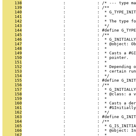
     138
                 :             : /* --- type ma
     139
                 :             : /**
     140
                 :             :  * G_TYPE_INIT
     141
                 :             :  * 
     142
                 :             :  * The type fo
     143
                 :             :  */
     144
                 :             : #define G_TYPE
     145
                 :             : /**
     146
                 :             :  * G_INITIALLY
     147
                 :             :  * @object: Ob
     148
                 :             :  * 
     149
                 :             :  * Casts a #GI
     150
                 :             :  * pointer.
     151
                 :             :  *
     152
                 :             :  * Depending o
     153
                 :             :  * certain run
     154
                 :             :  */
     155
                 :             : #define G_INIT
     156
                 :             : /**
     157
                 :             :  * G_INITIALLY
     158
                 :             :  * @class: a v
     159
                 :             :  * 
     160
                 :             :  * Casts a der
     161
                 :             :  * #GInitiall
     162
                 :             :  */
     163
                 :             : #define G_INI
     164
                 :             : /**
     165
                 :             :  * G_IS_INITIA
     166
                 :             :  * @object: In
     167
                 :             :  * 