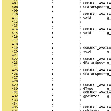
     407
                 :             : GOBJECT_AVAILA
     408
                 :             : GParamSpec**g_
     409
                 :             :               
     410
                 :             : GOBJECT_AVAILA
     411
                 :             : void        g_
     412
                 :             :               
     413
                 :             :               
     414
                 :             : GOBJECT_AVAILA
     415
                 :             : void        g_
     416
                 :             :               
     417
                 :             :               
     418
                 :             : 
     419
                 :             : GOBJECT_AVAILA
     420
                 :             : void        g_
     421
                 :             :               
     422
                 :             : GOBJECT_AVAILA
     423
                 :             : GParamSpec* g_
     424
                 :             :               
     425
                 :             : GOBJECT_AVAILA
     426
                 :             : GParamSpec**g_
     427
                 :             :               
     428
                 :             : 
     429
                 :             : GOBJECT_AVAILA
     430
                 :             : GType       g_
     431
                 :             : GOBJECT_AVAILA
     432
                 :             : gpointer    g_
     433
                 :             :               
     434
                 :             :               
     435
                 :             : GOBJECT_AVAILA
     436
                 :             : GObject*    g_