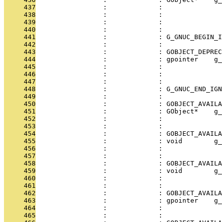
     437
                 :             :               
     438
                 :             :               
     439
                 :             :               
     440
                 :             : 
     441
                 :             : G_GNUC_BEGIN_I
     442
                 :             : 
     443
                 :             : GOBJECT_DEPREC
     444
                 :             : gpointer    g_
     445
                 :             :               
     446
                 :             :               
     447
                 :             : 
     448
                 :             : G_GNUC_END_IGN
     449
                 :             : 
     450
                 :             : GOBJECT_AVAILA
     451
                 :             : GObject*    g_
     452
                 :             :               
     453
                 :             :               
     454
                 :             : GOBJECT_AVAILA
     455
                 :             : void        g_
     456
                 :             :               
     457
                 :             :               
     458
                 :             : GOBJECT_AVAILA
     459
                 :             : void        g_
     460
                 :             :               
     461
                 :             :               
     462
                 :             : GOBJECT_AVAILA
     463
                 :             : gpointer    g_
     464
                 :             :               
     465
                 :             :               