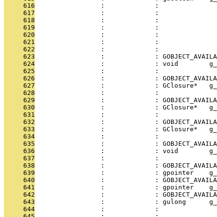
     616
                 :             :               
     617
                 :             :               
     618
                 :             :               
     619
                 :             :               
     620
                 :             :               
     621
                 :             : 
     622
                 :             : 
     623
                 :             : GOBJECT_AVAILA
     624
                 :             : void        g_
     625
                 :             :               
     626
                 :             : GOBJECT_AVAILA
     627
                 :             : GClosure*   g_
     628
                 :             :               
     629
                 :             : GOBJECT_AVAILA
     630
                 :             : GClosure*   g_
     631
                 :             :               
     632
                 :             : GOBJECT_AVAILA
     633
                 :             : GClosure*   g_
     634
                 :             :               
     635
                 :             : GOBJECT_AVAILA
     636
                 :             : void        g_
     637
                 :             :               
     638
                 :             : GOBJECT_AVAILA
     639
                 :             : gpointer    g_
     640
                 :             : GOBJECT_AVAILA
     641
                 :             : gpointer    g_
     642
                 :             : GOBJECT_AVAILA
     643
                 :             : gulong      g_
     644
                 :             :               
     645
                 :             :               