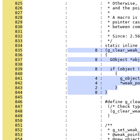
     825
                 :             :  * Otherwise, 
     826
                 :             :  * and the poi
     827
                 :             :  *
     828
                 :             :  * A macro is 
     829
                 :             :  * pointer cas
     830
                 :             :  * between com
     831
                 :             :  *
     832
                 :             :  * Since: 2.56
     833
                 :             :  */
     834
                 :             : static inline 
     835
                 :
           8 : (g_clear_weak_
     836
                 :             : {
     837
                 :
           8 :   GObject *obj
     838
                 :             : 
     839
                 :
           8 :   if (object !
     840
                 :             :     {
     841
                 :
           4 :       g_object
     842
                 :
           4 :       *weak_po
     843
                 :
           2 :     }
     844
                 :
           8 : }
     845
                 :             : 
     846
                 :             : #define g_clea
     847
                 :             :  (/* Check typ
     848
                 :             :   (g_clear_wea
     849
                 :             :  )
     850
                 :             : 
     851
                 :             : /**
     852
                 :             :  * g_set_weak_
     853
                 :             :  * @weak_point
     854
                 :             :  * @new_object