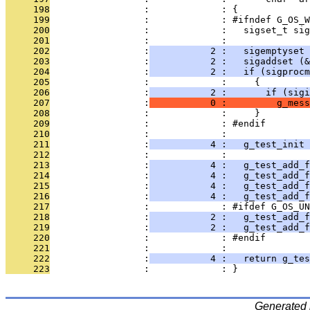
     198
                 :             : {
     199
                 :             : #ifndef G_OS_W
     200
                 :             :   sigset_t sig
     201
                 :             : 
     202
                 :
           2 :   sigemptyset 
     203
                 :
           2 :   sigaddset (&
     204
                 :
           2 :   if (sigprocm
     205
                 :             :     {
     206
                 :
           2 :       if (sigi
     207
                 :
           0 :         g_mess
     208
                 :             :     }
     209
                 :             : #endif
     210
                 :             : 
     211
                 :
           4 :   g_test_init
     212
                 :             : 
     213
                 :
           4 :   g_test_add_f
     214
                 :
           4 :   g_test_add_f
     215
                 :
           4 :   g_test_add_f
     216
                 :
           4 :   g_test_add_f
     217
                 :             : #ifdef G_OS_UN
     218
                 :
           2 :   g_test_add_f
     219
                 :
           2 :   g_test_add_f
     220
                 :             : #endif
     221
                 :             : 
     222
                 :
           4 :   return g_tes
     223
                 :             : }
Generated 