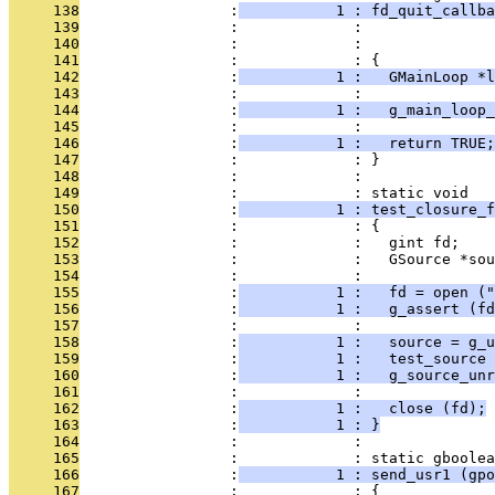
     138
                 :
           1 : fd_quit_callba
     139
                 :             :               
     140
                 :             :               
     141
                 :             : {
     142
                 :
           1 :   GMainLoop *l
     143
                 :             : 
     144
                 :
           1 :   g_main_loop_
     145
                 :             : 
     146
                 :
           1 :   return TRUE;
     147
                 :             : }
     148
                 :             : 
     149
                 :             : static void
     150
                 :
           1 : test_closure_f
     151
                 :             : {
     152
                 :             :   gint fd;
     153
                 :             :   GSource *sou
     154
                 :             : 
     155
                 :
           1 :   fd = open ("
     156
                 :
           1 :   g_assert (fd
     157
                 :             : 
     158
                 :
           1 :   source = g_u
     159
                 :
           1 :   test_source 
     160
                 :
           1 :   g_source_unr
     161
                 :             : 
     162
                 :
           1 :   close (fd);
     163
                 :
           1 : }
     164
                 :             : 
     165
                 :             : static gboolea
     166
                 :
           1 : send_usr1 (gpo
     167
                 :             : {