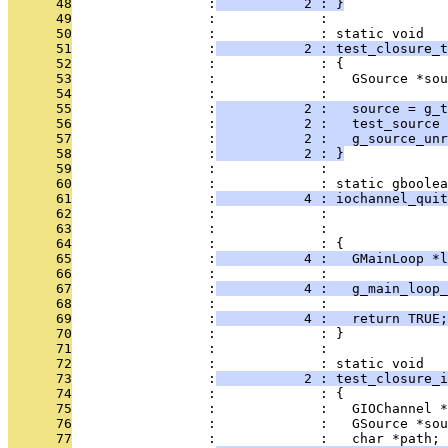
      48
                 :
           2 : }
      49
                 :             : 
      50
                 :             : static void
      51
                 :
           2 : test_closure_t
      52
                 :             : {
      53
                 :             :   GSource *sou
      54
                 :             : 
      55
                 :
           2 :   source = g_t
      56
                 :
           2 :   test_source 
      57
                 :
           2 :   g_source_unr
      58
                 :
           2 : }
      59
                 :             : 
      60
                 :             : static gboolea
      61
                 :
           4 : iochannel_quit
      62
                 :             :               
      63
                 :             :              
      64
                 :             : {
      65
                 :
           4 :   GMainLoop *l
      66
                 :             : 
      67
                 :
           4 :   g_main_loop_
      68
                 :             : 
      69
                 :
           4 :   return TRUE;
      70
                 :             : }
      71
                 :             : 
      72
                 :             : static void
      73
                 :
           2 : test_closure_i
      74
                 :             : {
      75
                 :             :   GIOChannel *
      76
                 :             :   GSource *sou
      77
                 :             :   char *path;