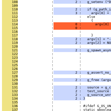
     108
                 :
           2 :   g_setenv ("D
     109
                 :             : 
     110
                 :
           2 :   if (g_path_i
     111
                 :
           3 :     argv[0] = 
     112
                 :             :   else
     113
                 :             :     {
     114
                 :
           0 :       argv[0]
     115
                 :
           0 :               
     116
                 :             :               
     117
                 :             :     }
     118
                 :
           2 :   argv[1] = "-
     119
                 :
           2 :   argv[2] = NU
     120
                 :             : 
     121
                 :
           2 :   g_spawn_asyn
     122
                 :             :               
     123
                 :             :               
     124
                 :             :               
     125
                 :             :               
     126
                 :             :               
     127
                 :
           2 :   g_assert_no_
     128
                 :             : 
     129
                 :
           2 :   g_free (argv
     130
                 :             : 
     131
                 :
           2 :   source = g_c
     132
                 :
           2 :   test_source 
     133
                 :
           2 :   g_source_unr
     134
                 :
           2 : }
     135
                 :             : 
     136
                 :             : #ifdef G_OS_UN
     137
                 :             : static gboolea