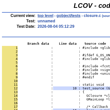
LCOV - cod
Current view:
top level
-
gobject/tests
- closure.c
(sour
Test:
unnamed
Test Date:
2026-08-04 05:12:29
             Branch data     Line data    Source code
       1
                 :             : #include <glib
       2
                 :             : 
       3
                 :             : #ifdef G_OS_UN
       4
                 :             : #include <glib
       5
                 :             : 
       6
                 :             : #include <fcnt
       7
                 :             : #include <sign
       8
                 :             : #include <unis
       9
                 :             : #endif
      10
                 :             : 
      11
                 :             : static void
      12
                 :
          10 : test_source (G
      13
                 :             : {
      14
                 :             :   GClosure *cl
      15
                 :             :   GMainLoop *l
      16
                 :             : 
      17
                 :             :   /* Callback 