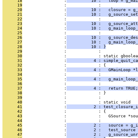
      18
                 :
          10 :   loop = g_mai
      19
                 :             : 
      20
                 :
          10 :   closure = g_
      21
                 :
          10 :   g_source_set
      22
                 :             : 
      23
                 :
          10 :   g_source_att
      24
                 :
          10 :   g_main_loop_
      25
                 :             : 
      26
                 :
          10 :   g_source_des
      27
                 :
          10 :   g_main_loop_
      28
                 :
          10 : }
      29
                 :             : 
      30
                 :             : static gboolea
      31
                 :
           4 : simple_quit_ca
      32
                 :             : {
      33
                 :
           4 :   GMainLoop *l
      34
                 :             : 
      35
                 :
           4 :   g_main_loop_
      36
                 :             : 
      37
                 :
           4 :   return TRUE;
      38
                 :             : }
      39
                 :             : 
      40
                 :             : static void
      41
                 :
           2 : test_closure_i
      42
                 :             : {
      43
                 :             :   GSource *sou
      44
                 :             : 
      45
                 :
           2 :   source = g_i
      46
                 :
           2 :   test_source 
      47
                 :
           2 :   g_source_unr