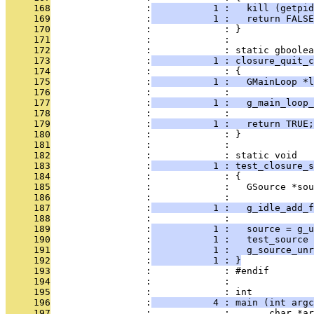
     168
                 :
           1 :   kill (getpid
     169
                 :
           1 :   return FALSE
     170
                 :             : }
     171
                 :             : 
     172
                 :             : static gboolea
     173
                 :
           1 : closure_quit_c
     174
                 :             : {
     175
                 :
           1 :   GMainLoop *l
     176
                 :             : 
     177
                 :
           1 :   g_main_loop_
     178
                 :             : 
     179
                 :
           1 :   return TRUE;
     180
                 :             : }
     181
                 :             : 
     182
                 :             : static void
     183
                 :
           1 : test_closure_s
     184
                 :             : {
     185
                 :             :   GSource *sou
     186
                 :             : 
     187
                 :
           1 :   g_idle_add_f
     188
                 :             : 
     189
                 :
           1 :   source = g_u
     190
                 :
           1 :   test_source 
     191
                 :
           1 :   g_source_unr
     192
                 :
           1 : }
     193
                 :             : #endif
     194
                 :             : 
     195
                 :             : int
     196
                 :
           4 : main (int argc
     197
                 :             :       char *ar