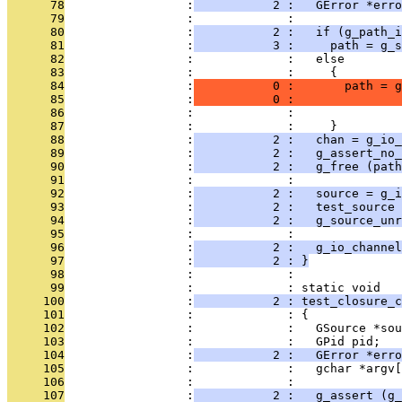
      78
                 :
           2 :   GError *erro
      79
                 :             : 
      80
                 :
           2 :   if (g_path_i
      81
                 :
           3 :     path = g_s
      82
                 :             :   else
      83
                 :             :     {
      84
                 :
           0 :       path = g
      85
                 :
           0 :               
      86
                 :             :               
      87
                 :             :     }
      88
                 :
           2 :   chan = g_io_
      89
                 :
           2 :   g_assert_no_
      90
                 :
           2 :   g_free (path
      91
                 :             : 
      92
                 :
           2 :   source = g_i
      93
                 :
           2 :   test_source 
      94
                 :
           2 :   g_source_unr
      95
                 :             : 
      96
                 :
           2 :   g_io_channel
      97
                 :
           2 : }
      98
                 :             : 
      99
                 :             : static void
     100
                 :
           2 : test_closure_c
     101
                 :             : {
     102
                 :             :   GSource *sou
     103
                 :             :   GPid pid;
     104
                 :
           2 :   GError *erro
     105
                 :             :   gchar *argv[
     106
                 :             : 
     107
                 :
           2 :   g_assert (g_