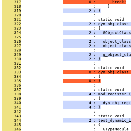
     317
                 :
           0 :       break;
     318
                 :             :     }
     319
                 :
           2 : }
     320
                 :             : 
     321
                 :             : static void
     322
                 :
           2 : dyn_obj_class_
     323
                 :             : {
     324
                 :
           2 :   GObjectClass
     325
                 :             : 
     326
                 :
           2 :   object_clas
     327
                 :
           2 :   object_clas
     328
                 :             : 
     329
                 :
           2 :   g_object_cla
     330
                 :
           2 : }
     331
                 :             : 
     332
                 :             : static void
     333
                 :
           0 : dyn_obj_class_
     334
                 :             : {
     335
                 :
           0 : }
     336
                 :             : 
     337
                 :             : static void
     338
                 :
           4 : mod_register (
     339
                 :             : {
     340
                 :
           4 :   dyn_obj_regi
     341
                 :
           4 : }
     342
                 :             : 
     343
                 :             : static void
     344
                 :
           2 : test_dynamic_
     345
                 :             : {
     346
                 :             :   GTypeModule 