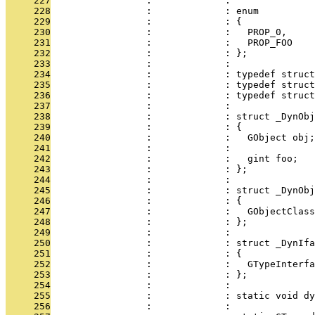
     227
                 :             : 
     228
                 :             : enum
     229
                 :             : {
     230
                 :             :   PROP_0,
     231
                 :             :   PROP_FOO
     232
                 :             : };
     233
                 :             : 
     234
                 :             : typedef struct
     235
                 :             : typedef struct
     236
                 :             : typedef struct
     237
                 :             : 
     238
                 :             : struct _DynObj
     239
                 :             : {
     240
                 :             :   GObject obj;
     241
                 :             : 
     242
                 :             :   gint foo;
     243
                 :             : };
     244
                 :             : 
     245
                 :             : struct _DynObj
     246
                 :             : {
     247
                 :             :   GObjectClass
     248
                 :             : };
     249
                 :             : 
     250
                 :             : struct _DynIfa
     251
                 :             : {
     252
                 :             :   GTypeInterfa
     253
                 :             : };
     254
                 :             : 
     255
                 :             : static void dy
     256
                 :             : 