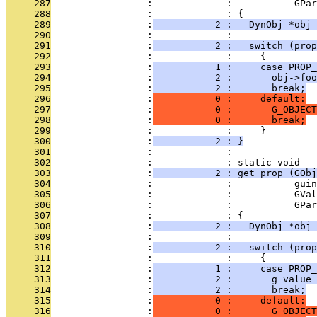
     287
                 :             :           GPar
     288
                 :             : {
     289
                 :
           2 :   DynObj *obj 
     290
                 :             : 
     291
                 :
           2 :   switch (prop
     292
                 :             :     {
     293
                 :
           1 :     case PROP_
     294
                 :
           2 :       obj->foo
     295
                 :
           2 :       break;
     296
                 :
           0 :     default:
     297
                 :
           0 :       G_OBJECT
     298
                 :
           0 :       break;
     299
                 :             :     }
     300
                 :
           2 : }
     301
                 :             : 
     302
                 :             : static void
     303
                 :
           2 : get_prop (GObj
     304
                 :             :           guin
     305
                 :             :           GVal
     306
                 :             :           GPar
     307
                 :             : {
     308
                 :
           2 :   DynObj *obj 
     309
                 :             : 
     310
                 :
           2 :   switch (prop
     311
                 :             :     {
     312
                 :
           1 :     case PROP_
     313
                 :
           2 :       g_value
     314
                 :
           2 :       break;
     315
                 :
           0 :     default:
     316
                 :
           0 :       G_OBJECT