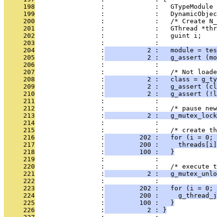
     198
                 :             :   GTypeModule 
     199
                 :             :   DynamicObjec
     200
                 :             :   /* Create N_
     201
                 :             :   GThread *thr
     202
                 :             :   guint i;
     203
                 :             : 
     204
                 :
           2 :   module = tes
     205
                 :
           2 :   g_assert (mo
     206
                 :             : 
     207
                 :             :   /* Not loade
     208
                 :
           2 :   class = g_ty
     209
                 :
           2 :   g_assert (cl
     210
                 :
           2 :   g_assert (!l
     211
                 :             : 
     212
                 :             :   /* pause new
     213
                 :
           2 :   g_mutex_lock
     214
                 :             : 
     215
                 :             :   /* create th
     216
                 :
         202 :   for (i = 0;
     217
                 :
         200 :     threads[i]
     218
                 :
         100 :   }
     219
                 :             : 
     220
                 :             :   /* execute t
     221
                 :
           2 :   g_mutex_unlo
     222
                 :             : 
     223
                 :
         202 :   for (i = 0;
     224
                 :
         200 :     g_thread_j
     225
                 :
         100 :   }
     226
                 :
           2 : }