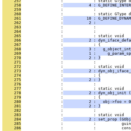
     257
                 :             : static GType d
     258
                 :
           4 : G_DEFINE_INTER
     259
                 :             : 
     260
                 :             : static GType 
     261
                 :
          10 : G_DEFINE_DYNAM
     262
                 :
           2 :              
     263
                 :             : 
     264
                 :             : 
     265
                 :             : static void
     266
                 :
           2 : dyn_iface_defa
     267
                 :             : {
     268
                 :
           3 :   g_object_int
     269
                 :
           1 :     g_param_sp
     270
                 :
           2 : }
     271
                 :             : 
     272
                 :             : static void
     273
                 :
           2 : dyn_obj_iface_
     274
                 :             : {
     275
                 :
           2 : }
     276
                 :             : 
     277
                 :             : static void
     278
                 :
           2 : dyn_obj_init (
     279
                 :             : {
     280
                 :
           2 :   obj->foo = 0
     281
                 :
           2 : }
     282
                 :             : 
     283
                 :             : static void
     284
                 :
           2 : set_prop (GObj
     285
                 :             :           guin
     286
                 :             :           cons