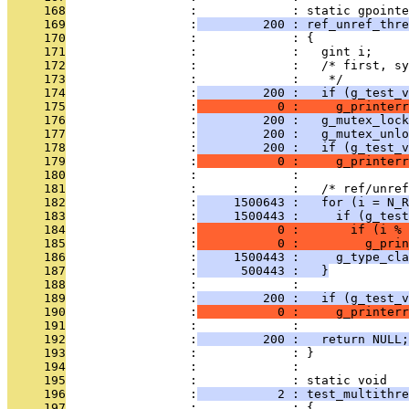
     168
                 :             : static gpointe
     169
                 :
         200 : ref_unref_thre
     170
                 :             : {
     171
                 :             :   gint i;
     172
                 :             :   /* first, sy
     173
                 :             :    */
     174
                 :
         200 :   if (g_test_v
     175
                 :
           0 :     g_printerr
     176
                 :
         200 :   g_mutex_lock
     177
                 :
         200 :   g_mutex_unlo
     178
                 :
         200 :   if (g_test_v
     179
                 :
           0 :     g_printerr
     180
                 :             : 
     181
                 :             :   /* ref/unref
     182
                 :
     1500643 :   for (i = N_R
     183
                 :
     1500443 :     if (g_test
     184
                 :
           0 :       if (i % 
     185
                 :
           0 :         g_prin
     186
                 :
     1500443 :     g_type_cla
     187
                 :
      500443 :   }
     188
                 :             : 
     189
                 :
         200 :   if (g_test_v
     190
                 :
           0 :     g_printerr
     191
                 :             : 
     192
                 :
         200 :   return NULL;
     193
                 :             : }
     194
                 :             : 
     195
                 :             : static void
     196
                 :
           2 : test_multithre
     197
                 :             : {