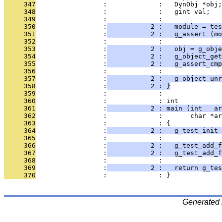
     347
                 :             :   DynObj *obj;
     348
                 :             :   gint val;
     349
                 :             : 
     350
                 :
           2 :   module = tes
     351
                 :
           2 :   g_assert (mo
     352
                 :             : 
     353
                 :
           2 :   obj = g_obje
     354
                 :
           2 :   g_object_ge
     355
                 :
           2 :   g_assert_cmp
     356
                 :             : 
     357
                 :
           2 :   g_object_unr
     358
                 :
           2 : }
     359
                 :             : 
     360
                 :             : int
     361
                 :
           2 : main (int   ar
     362
                 :             :       char *ar
     363
                 :             : {
     364
                 :
           2 :   g_test_init
     365
                 :             : 
     366
                 :
           2 :   g_test_add_f
     367
                 :
           2 :   g_test_add_
     368
                 :             : 
     369
                 :
           2 :   return g_tes
     370
                 :             : }
Generated 