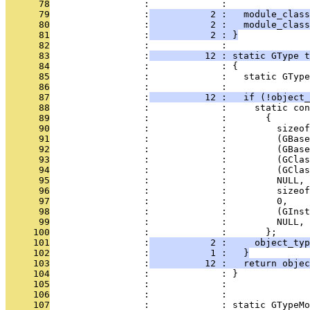
      78
                 :             : 
      79
                 :
           2 :   module_clas
      80
                 :
           2 :   module_class
      81
                 :
           2 : }
      82
                 :             : 
      83
                 :
          12 : static GType 
      84
                 :             : {
      85
                 :             :   static GType
      86
                 :             : 
      87
                 :
          12 :   if (!object_
      88
                 :             :     static con
      89
                 :             :       {
      90
                 :             :         sizeof
      91
                 :             :         (GBase
      92
                 :             :         (GBase
      93
                 :             :         (GClas
      94
                 :             :         (GClas
      95
                 :             :         NULL,
      96
                 :             :         sizeof
      97
                 :             :         0,
      98
                 :             :         (GInst
      99
                 :             :         NULL,
     100
                 :             :       };
     101
                 :
           2 :     object_typ
     102
                 :
           1 :   }
     103
                 :
          12 :   return objec
     104
                 :             : }
     105
                 :             : 
     106
                 :             : 
     107
                 :             : static GTypeMo