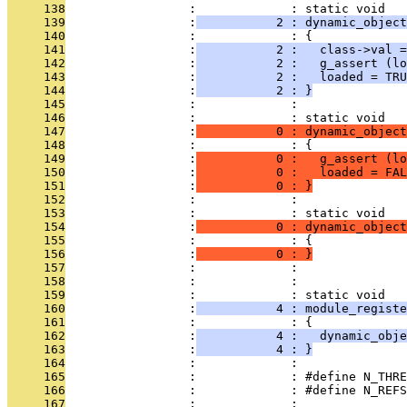
     138
                 :             : static void
     139
                 :
           2 : dynamic_object
     140
                 :             : {
     141
                 :
           2 :   class->val =
     142
                 :
           2 :   g_assert (lo
     143
                 :
           2 :   loaded = TRU
     144
                 :
           2 : }
     145
                 :             : 
     146
                 :             : static void
     147
                 :
           0 : dynamic_object
     148
                 :             : {
     149
                 :
           0 :   g_assert (lo
     150
                 :
           0 :   loaded = FAL
     151
                 :
           0 : }
     152
                 :             : 
     153
                 :             : static void
     154
                 :
           0 : dynamic_object
     155
                 :             : {
     156
                 :
           0 : }
     157
                 :             : 
     158
                 :             : 
     159
                 :             : static void
     160
                 :
           4 : module_registe
     161
                 :             : {
     162
                 :
           4 :   dynamic_obj
     163
                 :
           4 : }
     164
                 :             : 
     165
                 :             : #define N_THRE
     166
                 :             : #define N_REFS
     167
                 :             : 