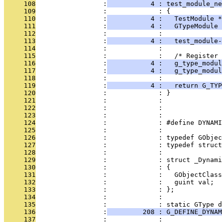
     108
                 :
           4 : test_module_ne
     109
                 :             : {
     110
                 :
           4 :   TestModule *
     111
                 :
           4 :   GTypeModule
     112
                 :             : 
     113
                 :
           4 :   test_module-
     114
                 :             : 
     115
                 :             :   /* Register 
     116
                 :
           4 :   g_type_modul
     117
                 :
           4 :   g_type_modul
     118
                 :             : 
     119
                 :
           4 :   return G_TYP
     120
                 :             : }
     121
                 :             : 
     122
                 :             : 
     123
                 :             : 
     124
                 :             : #define DYNAM
     125
                 :             : 
     126
                 :             : typedef GObjec
     127
                 :             : typedef struct
     128
                 :             : 
     129
                 :             : struct _Dynami
     130
                 :             : {
     131
                 :             :   GObjectClass
     132
                 :             :   guint val;
     133
                 :             : };
     134
                 :             : 
     135
                 :             : static GType d
     136
                 :
         208 : G_DEFINE_DYNAM
     137
                 :             : 