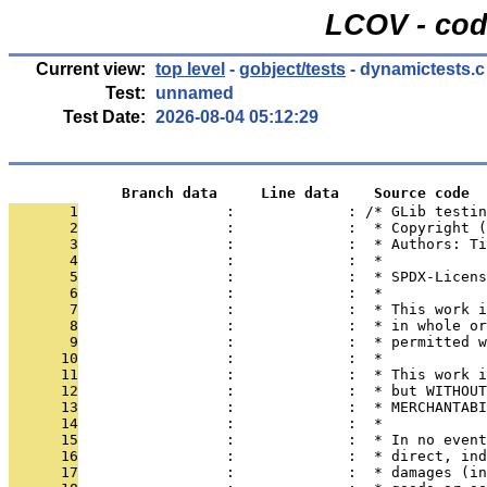
LCOV - cod
Current view:
top level
-
gobject/tests
- dynamictests.c
Test:
unnamed
Test Date:
2026-08-04 05:12:29
             Branch data     Line data    Source code
       1
                 :             : /* GLib testin
       2
                 :             :  * Copyright (
       3
                 :             :  * Authors: Ti
       4
                 :             :  *
       5
                 :             :  * SPDX-Licens
       6
                 :             :  *
       7
                 :             :  * This work i
       8
                 :             :  * in whole or
       9
                 :             :  * permitted w
      10
                 :             :  *
      11
                 :             :  * This work i
      12
                 :             :  * but WITHOUT
      13
                 :             :  * MERCHANTABI
      14
                 :             :  *
      15
                 :             :  * In no event
      16
                 :             :  * direct, ind
      17
                 :             :  * damages (in