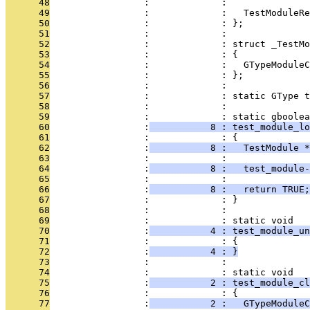
      48
                 :             : 
      49
                 :             :   TestModuleRe
      50
                 :             : };
      51
                 :             : 
      52
                 :             : struct _TestMo
      53
                 :             : {
      54
                 :             :   GTypeModuleC
      55
                 :             : };
      56
                 :             : 
      57
                 :             : static GType t
      58
                 :             : 
      59
                 :             : static gboolea
      60
                 :
           8 : test_module_lo
      61
                 :             : {
      62
                 :
           8 :   TestModule *
      63
                 :             : 
      64
                 :
           8 :   test_module-
      65
                 :             : 
      66
                 :
           8 :   return TRUE;
      67
                 :             : }
      68
                 :             : 
      69
                 :             : static void
      70
                 :
           4 : test_module_u
      71
                 :             : {
      72
                 :
           4 : }
      73
                 :             : 
      74
                 :             : static void
      75
                 :
           2 : test_module_cl
      76
                 :             : {
      77
                 :
           2 :   GTypeModuleC